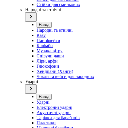
Стійки для смичкових
Народні та етнічні
Назад
Народні та етнічні
Казу
Пан-флейти
Калімби
Музика вітру
Співучи чаши
Ліри, арфи
Глюкофони
Хендпани (Ханги)
Чохли та кейси для народних
Ударні
Назад
Ударні
Електронні ударні
Акустичні ударні
Тарілки для барабанів
Пластики
Маршові барабани