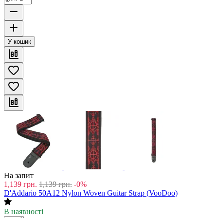
У кошик
На запит
1,139
грн.
1,139
грн.
-0%
D'Addario 50A12 Nylon Woven Guitar Strap (VooDoo)
В наявності