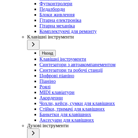
Футконтролери
Педалборди
Блоки живлення
Гітарна електроніка
Гітарна механіка
Комплектуючі для ремонту
Клавішні інструменти
Назад
Клавішні інструменти
Синтезатори з автоакомпанементом
Синтезатори та робочі станції
Цифрові піаніно
Піаніно
Роялі
MIDI клавіатури
Акордеони
Чохли, кейси, сумки для клавішних
Стійки, тримачі для клавішних
Банкетки для клавішних
Аксесуари для клавішних
Духові інструменти