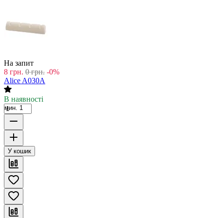
На запит
8
грн.
0
грн.
-0%
Alice A030A
В наявності
мин. 1
У кошик