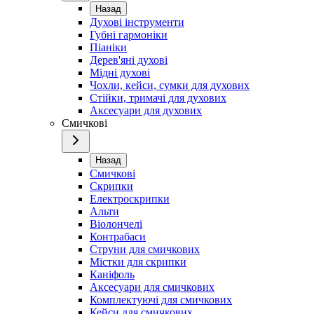
Назад
Духові інструменти
Губні гармоніки
Піаніки
Дерев'яні духові
Мідні духові
Чохли, кейси, сумки для духових
Стійки, тримачі для духових
Аксесуари для духових
Смичкові
Назад
Смичкові
Скрипки
Електроскрипки
Альти
Віолончелі
Контрабаси
Струни для смичкових
Містки для скрипки
Каніфоль
Аксесуари для смичкових
Комплектуючі для смичкових
Кейси для смичкових