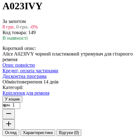
A023IVY
За запитом
8
грн.
0
грн.
-0%
Код товара:
149
В наявності
Короткий опис:
Alice A023IVY чорний пластиковий утримувач для гітарного
ременя
Опис повністю
Кредит, оплата частинами
Дисконтна програма
Обмін/повернення 14 днів
Категорії:
Кріплення для ременя
У кошик
мин. 1
Огляд
Характеристики
Відгуки (0)