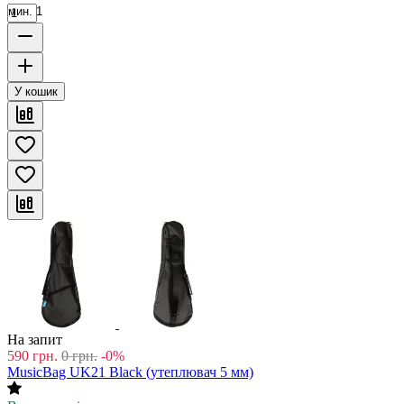
мин. 1
У кошик
На запит
590
грн.
0
грн.
-0%
MusicBag UK21 Black (утеплювач 5 мм)