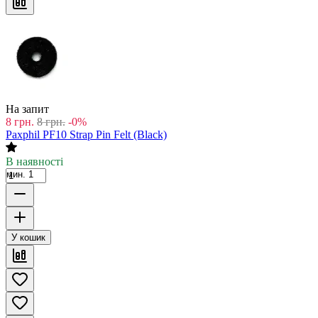
На запит
8
грн.
8
грн.
-0%
Paxphil PF10 Strap Pin Felt (Black)
В наявності
мин. 1
У кошик