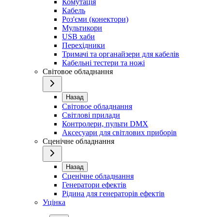
Комутація
Кабель
Роз'єми (конектори)
Мультикори
USB хаби
Перехідники
Тримачі та органайзери для кабелів
Кабельні тестери та ножі
Світовое обладнання
Назад
Світовое обладнання
Світлові прилади
Контролери, пульти DMX
Аксесуари для світлових приборів
Сценічне обладнання
Назад
Сценічне обладнання
Генератори ефектів
Рідина для генераторів ефектів
Уцінка