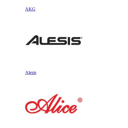
AKG
Alesis