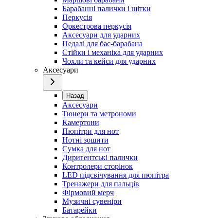
Барабанні палички і щітки
Перкусія
Оркестрова перкусія
Аксесуари для ударних
Педалі для бас-барабана
Стійки і механіка для ударних
Чохли та кейси для ударних
Аксесуари
Назад
Аксесуари
Тюнери та метрономи
Камертони
Пюпітри для нот
Нотні зошити
Сумка для нот
Диригентські палички
Контролери сторінок
LED підсвічування для пюпітра
Тренажери для пальців
Фірмовий мерч
Музичні сувеніри
Батарейки