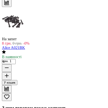
На запит
8
грн.
0
грн.
-0%
Alice A021BK
В наявності
мин. 1
У кошик
З цим товаром також купують