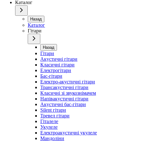
Каталог
Назад
Каталог
Гітари
Назад
Гітари
Акустичні гітари
Класичні гітари
Електрогітари
Бас-гітари
Електро-акустичні гітари
Трансакустичні гітари
Класичні зі звукознімачем
Напівакустичні гітари
Акустичні бас-гітари
Silent гітари
Тревел гітари
Гіталеле
Укулеле
Електроакустичні укулеле
Мандоліни