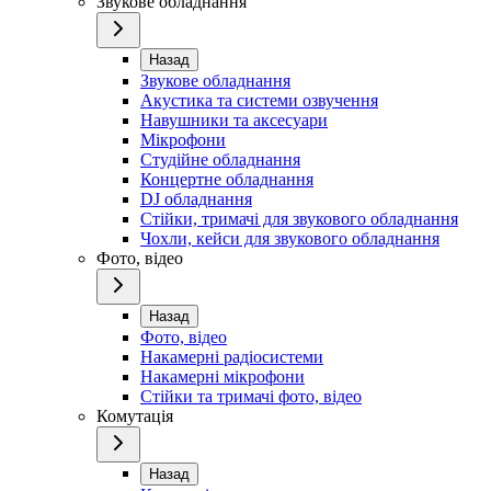
Звукове обладнання
Назад
Звукове обладнання
Акустика та системи озвучення
Навушники та аксесуари
Мікрофони
Студійне обладнання
Концертне обладнання
DJ обладнання
Стійки, тримачі для звукового обладнання
Чохли, кейси для звукового обладнання
Фото, відео
Назад
Фото, відео
Накамерні радіосистеми
Накамерні мікрофони
Стійки та тримачі фото, відео
Комутація
Назад