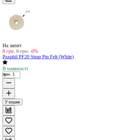
На запит
8
грн.
8
грн.
-0%
Paxphil PF20 Strap Pin Felt (White)
В наявності
мин. 1
У кошик