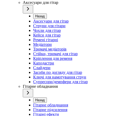
Аксесуари для гітар
Назад
Аксесуари для гітар
Струни для гітари
Чохли для гітар
Кейси для гітар
Ремені гітарні
Медіатори
Тримачі медіаторів
Стійки, тримачі для гітар
Кріплення для ременя
Каподастри
Слайдери
Засоби по догляду для гітар
Ключі для намотування струн
Супресори/демпфери для гітар
Гітарне обладнання
Назад
Гітарне обладнання
Гітарне підсилення
Гітарні ефекти