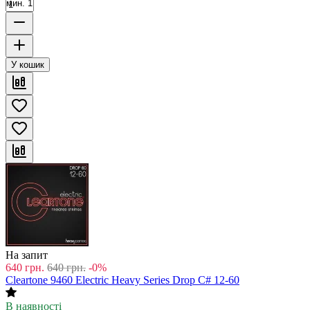
мин. 1
У кошик
На запит
640
грн.
640
грн.
-0%
Cleartone 9460 Electric Heavy Series Drop C# 12-60
В наявності