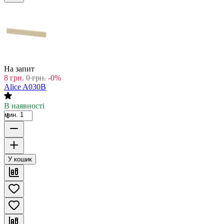
На запит
8
грн.
0
грн.
-0%
Alice A030B
В наявності
мин. 1
У кошик