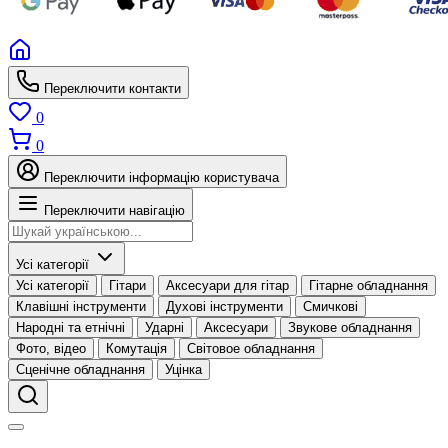
Переключити контакти
0
0
Переключити інформацію користувача
Переключити навігацію
Усі категорії
Усі категорії
Гітари
Аксесуари для гітар
Гітарне обладнання
Клавішні інструменти
Духові інструменти
Смичкові
Народні та етнічні
Ударні
Аксесуари
Звукове обладнання
Фото, відео
Комутація
Світовое обладнання
Сценічне обладнання
Уцінка