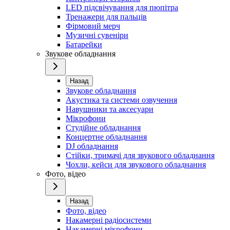
LED підсвічування для пюпітра
Тренажери для пальців
Фірмовий мерч
Музичні сувеніри
Батарейки
Звукове обладнання
Назад
Звукове обладнання
Акустика та системи озвучення
Навушники та аксесуари
Мікрофони
Студійне обладнання
Концертне обладнання
DJ обладнання
Стійки, тримачі для звукового обладнання
Чохли, кейси для звукового обладнання
Фото, відео
Назад
Фото, відео
Накамерні радіосистеми
Накамерні мікрофони