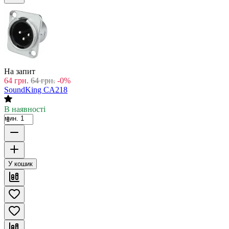
На запит
64
грн.
64
грн.
-0%
SoundKing CA218
В наявності
мин. 1
У кошик