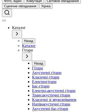
Фото, відео
Комутація
Світовое обладнання
Сценічне обладнання
Уцінка
Каталог
Назад
Каталог
Гітари
Назад
Гітари
Акустичні гітари
Класичні гітари
Електрогітари
Бас-гітари
Електро-акустичні гітари
Трансакустичні гітари
Класичні зі звукознімачем
Напівакустичні гітари
Акустичні бас-гітари