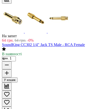
На запит
64
грн.
64
грн.
-0%
SoundKing CC302 1/4" Jack TS Male - RCA Female
В наявності
мин. 1
У кошик