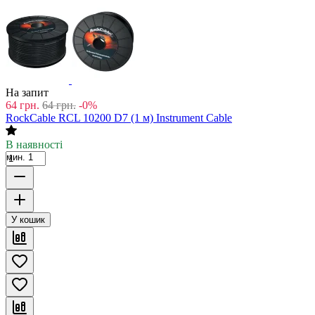
На запит
64
грн.
64
грн.
-0%
RockCable RCL 10200 D7 (1 м) Instrument Cable
В наявності
мин. 1
У кошик