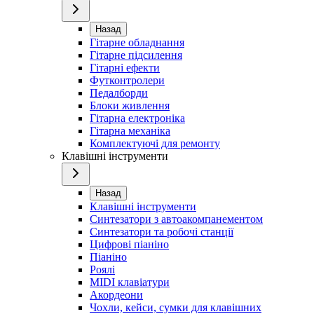
Назад
Гітарне обладнання
Гітарне підсилення
Гітарні ефекти
Футконтролери
Педалборди
Блоки живлення
Гітарна електроніка
Гітарна механіка
Комплектуючі для ремонту
Клавішні інструменти
Назад
Клавішні інструменти
Синтезатори з автоакомпанементом
Синтезатори та робочі станції
Цифрові піаніно
Піаніно
Роялі
MIDI клавіатури
Акордеони
Чохли, кейси, сумки для клавішних