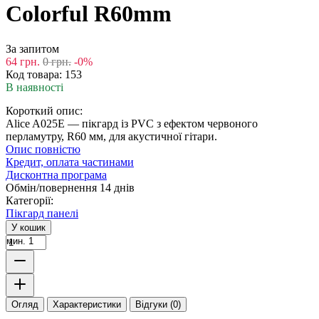
Colorful R60mm
За запитом
64
грн.
0
грн.
-0%
Код товара:
153
В наявності
Короткий опис:
Alice A025E — пікгард із PVC з ефектом червоного
перламутру, R60 мм, для акустичної гітари.
Опис повністю
Кредит, оплата частинами
Дисконтна програма
Обмін/повернення 14 днів
Категорії:
Пікгард панелі
У кошик
мин. 1
Огляд
Характеристики
Відгуки (0)