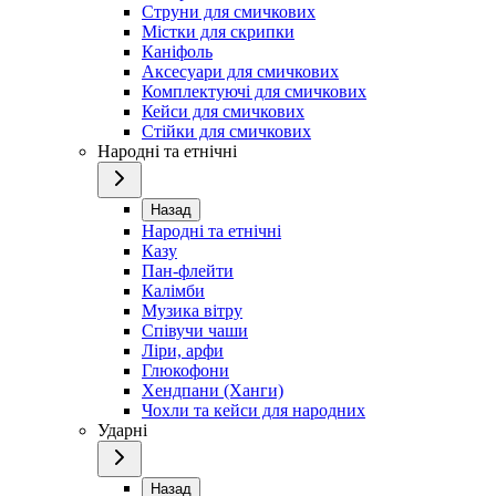
Струни для смичкових
Містки для скрипки
Каніфоль
Аксесуари для смичкових
Комплектуючі для смичкових
Кейси для смичкових
Стійки для смичкових
Народні та етнічні
Назад
Народні та етнічні
Казу
Пан-флейти
Калімби
Музика вітру
Співучи чаши
Ліри, арфи
Глюкофони
Хендпани (Ханги)
Чохли та кейси для народних
Ударні
Назад