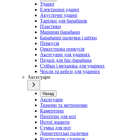
Ударні
Електронні ударні
Акустичні ударні
Тарілки для барабанів
Пластики
Маршові барабани
Барабанні палички і щітки
Перкусія
Оркестрова перкусія
Аксесуари для ударних
Педалі для бас-барабана
Стійки і механіка для ударних
Чохли та кейси для ударних
Аксесуари
Назад
Аксесуари
Тюнери та метрономи
Камертони
Пюпітри для нот
Нотні зошити
Сумка для нот
Диригентські палички
Контролери сторінок