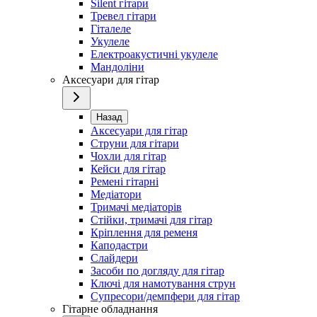
Silent гітари
Тревел гітари
Гіталеле
Укулеле
Електроакустичні укулеле
Мандоліни
Аксесуари для гітар
Назад
Аксесуари для гітар
Струни для гітари
Чохли для гітар
Кейси для гітар
Ремені гітарні
Медіатори
Тримачі медіаторів
Стійки, тримачі для гітар
Кріплення для ременя
Каподастри
Слайдери
Засоби по догляду для гітар
Ключі для намотування струн
Супресори/демпфери для гітар
Гітарне обладнання