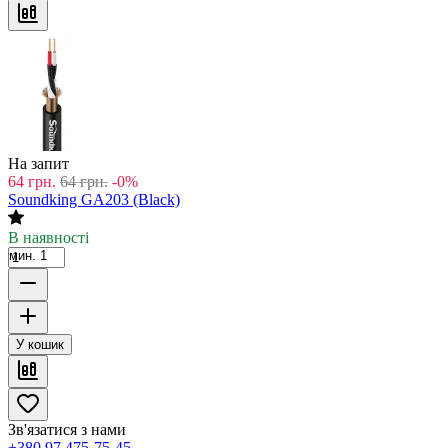
На запит
64
грн.
64
грн.
-0%
Soundking GA203 (Black)
В наявності
мин. 1
У кошик
Зв'язатися з нами
+380 97 475-75-45