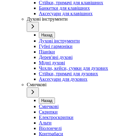
Стійки, тримачі для клавішних
Банкетки для клавішних
Аксесуари для клавішних
Духові інструменти
Назад
Духові інструменти
Губні гармоніки
Піаніки
Дерев'яні духові
Мідні духові
Чохли, кейси, сумки для духових
Стійки, тримачі для духових
Аксесуари для духових
Смичкові
Назад
Смичкові
Скрипки
Електроскрипки
Альти
Віолончелі
Контрабаси