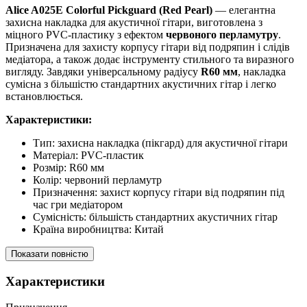
Alice A025E Colorful Pickguard (Red Pearl)
— елегантна
захисна накладка для акустичної гітари, виготовлена з
міцного PVC-пластику з ефектом
червоного перламутру
.
Призначена для захисту корпусу гітари від подряпин і слідів
медіатора, а також додає інструменту стильного та виразного
вигляду. Завдяки універсальному радіусу
R60 мм
, накладка
сумісна з більшістю стандартних акустичних гітар і легко
встановлюється.
Характеристики:
Тип: захисна накладка (пікгард) для акустичної гітари
Матеріал: PVC-пластик
Розмір: R60 мм
Колір: червоний перламутр
Призначення: захист корпусу гітари від подряпин під
час гри медіатором
Сумісність: більшість стандартних акустичних гітар
Країна виробництва: Китай
Показати повністю
Характеристики