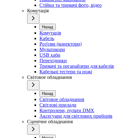
Стійки та тримачі фото, відео
Комутація
Назад
Комутація
Кабель
Роз'єми (конектори)
Мультикори
USB хаби
Перехідники
Тримачі та органайзери для кабелів
Кабельні тестери та ножі
Світовое обладнання
Назад
Світовое обладнання
Світлові прилади
Контролери, пульти DMX
Аксесуари для світлових приборів
Сценічне обладнання
Назад