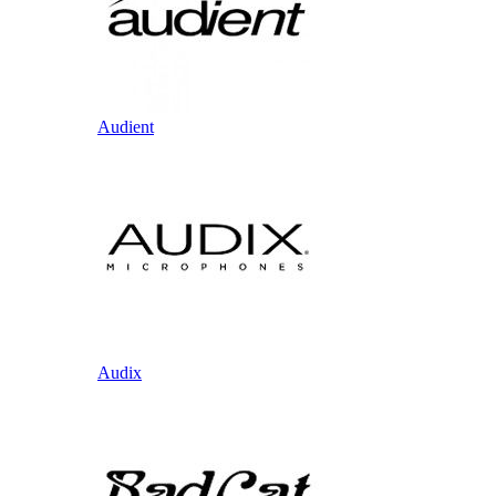
Audient
Audix