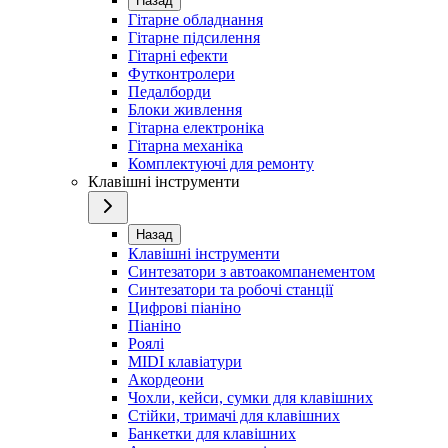
Назад
Гітарне обладнання
Гітарне підсилення
Гітарні ефекти
Футконтролери
Педалборди
Блоки живлення
Гітарна електроніка
Гітарна механіка
Комплектуючі для ремонту
Клавішні інструменти
Назад
Клавішні інструменти
Синтезатори з автоакомпанементом
Синтезатори та робочі станції
Цифрові піаніно
Піаніно
Роялі
MIDI клавіатури
Акордеони
Чохли, кейси, сумки для клавішних
Стійки, тримачі для клавішних
Банкетки для клавішних