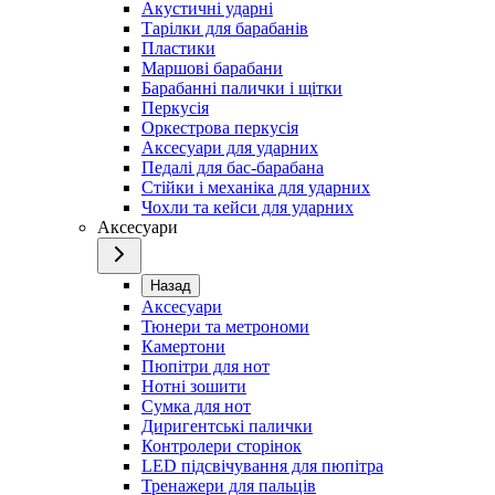
Акустичні ударні
Тарілки для барабанів
Пластики
Маршові барабани
Барабанні палички і щітки
Перкусія
Оркестрова перкусія
Аксесуари для ударних
Педалі для бас-барабана
Стійки і механіка для ударних
Чохли та кейси для ударних
Аксесуари
Назад
Аксесуари
Тюнери та метрономи
Камертони
Пюпітри для нот
Нотні зошити
Сумка для нот
Диригентські палички
Контролери сторінок
LED підсвічування для пюпітра
Тренажери для пальців