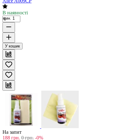
Alice A009CP
В наявності
мин. 1
У кошик
На запит
188
грн.
0
грн.
-0%