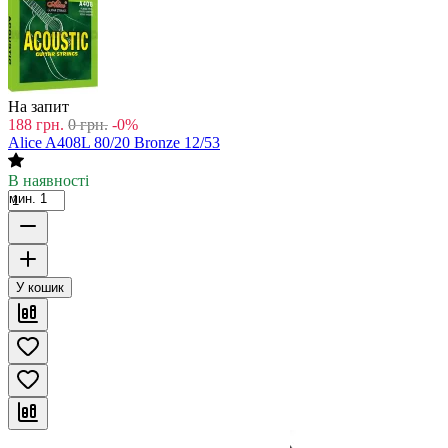
На запит
188
грн.
0
грн.
-0%
Alice A408L 80/20 Bronze 12/53
В наявності
мин. 1
У кошик