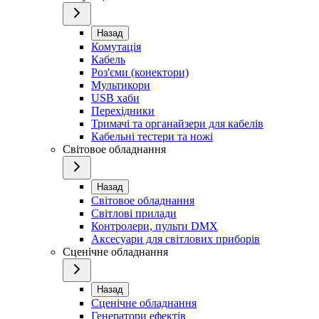
Назад
Комутація
Кабель
Роз'єми (конектори)
Мультикори
USB хаби
Перехідники
Тримачі та органайзери для кабелів
Кабельні тестери та ножі
Світовое обладнання
Назад
Світовое обладнання
Світлові прилади
Контролери, пульти DMX
Аксесуари для світлових приборів
Сценічне обладнання
Назад
Сценічне обладнання
Генератори ефектів