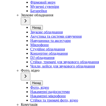
Фірмовий мерч
Музичні сувеніри
Батарейки
Звукове обладнання
Назад
Звукове обладнання
Акустика та системи озвучення
Навушники та аксесуари
Мікрофони
Студійне обладнання
Концертне обладнання
DJ обладнання
Стійки, тримачі для звукового обладнання
Чохли, кейси для звукового обладнання
Фото, відео
Назад
Фото, відео
Накамерні радіосистеми
Накамерні мікрофони
Стійки та тримачі фото, відео
Комутація