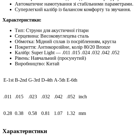
Автоматичне намотування зі стабільними параметрами.
Суперлегкий калібр із балансом комфорту та звучання.
Характеристики:
Тип: Струни для акустичної гітари
Серцевина: Високовуглецева сталь
Обмотка: Мідний сплав із посрібленням, кругла
Покриття: Антикорозійне, колір 80/20 Bronze
Калібр: Super Light — .011 .015 .024 .032 .042 .052
Рівень: Навчальний (просунутий)
Виробництво: Китай
E-1st
B-2nd
G-3rd
D-4th
A-5th
E-6th
.011
.015
.023
.032
.042
.052
inch
0.28
0.38
0.58
0.81
1.07
1.32
mm
Характеристики