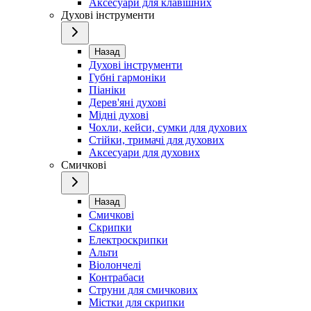
Аксесуари для клавішних
Духові інструменти
Назад
Духові інструменти
Губні гармоніки
Піаніки
Дерев'яні духові
Мідні духові
Чохли, кейси, сумки для духових
Стійки, тримачі для духових
Аксесуари для духових
Смичкові
Назад
Смичкові
Скрипки
Електроскрипки
Альти
Віолончелі
Контрабаси
Струни для смичкових
Містки для скрипки