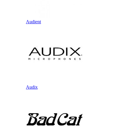
Audient
Audix