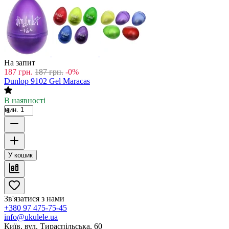
На запит
187
грн.
187
грн.
-0%
Dunlop 9102 Gel Maracas
В наявності
мин. 1
У кошик
Зв'язатися з нами
+380 97 475-75-45
info@ukulele.ua
Київ, вул. Тираспільська, 60