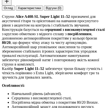
Огляд
Характеристики
Відгуки (0)
Струни
Alice A408-SL Super Light 11–52
призначені для
акустичної гітари та орієнтовані на навчання просунутого
рівня з акцентом на контроль і стабільність звучання.
Конструкція базується на
серцевині з високовуглецевої сталі
з круглою обмоткою з мідного сплаву з
посрібленням
,
доповненою антикорозійним покриттям у кольорі бронзи
80/20
, що формує чітку атаку та чисту артикуляцію.
Антикорозійний шар уповільнює окислення та сприяє
збереженню стабільних ігрових характеристик упродовж
тривалої експлуатації. Автоматизоване намотування
забезпечує рівномірний натяг і повторювану якість кожної
струни в комплекті.
Калібр
Super Light 11–52
забезпечує трохи більшу гучність і
чіткість порівняно з Extra Light, зберігаючи комфорт гри та
зручність для тривалих занять.
Особливості:
Навчальний рівень (advanced).
Серцевина з високовуглецевої сталі.
Посріблена мідна обмотка з покриттям 80/20 Bronze.
Антикорозійний захист для подовженого ресурсу.