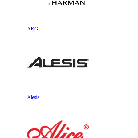
AKG
Alesis