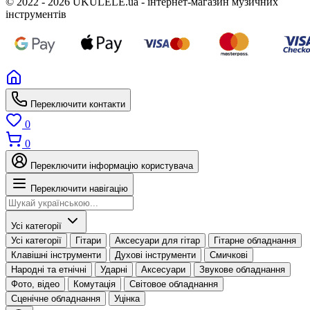
© 2022 - 2026 UKULELE.ua - інтернет-магазин музичних
інструментів
Переключити контакти
0
0
Переключити інформацію користувача
Переключити навігацію
Усі категорії
Усі категорії
Гітари
Аксесуари для гітар
Гітарне обладнання
Клавішні інструменти
Духові інструменти
Смичкові
Народні та етнічні
Ударні
Аксесуари
Звукове обладнання
Фото, відео
Комутація
Світовое обладнання
Сценічне обладнання
Уцінка