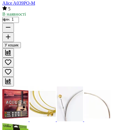
Alice A039PO-M
5
В наявності
мин. 1
У кошик