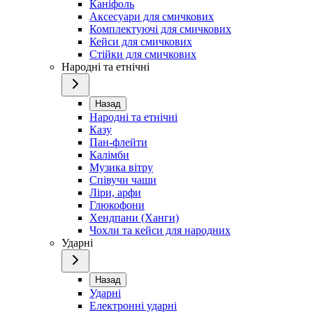
Каніфоль
Аксесуари для смичкових
Комплектуючі для смичкових
Кейси для смичкових
Стійки для смичкових
Народні та етнічні
Назад
Народні та етнічні
Казу
Пан-флейти
Калімби
Музика вітру
Співучи чаши
Ліри, арфи
Глюкофони
Хендпани (Ханги)
Чохли та кейси для народних
Ударні
Назад
Ударні
Електронні ударні