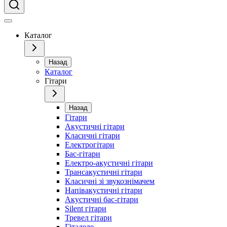
Каталог
Назад
Каталог
Гітари
Назад
Гітари
Акустичні гітари
Класичні гітари
Електрогітари
Бас-гітари
Електро-акустичні гітари
Трансакустичні гітари
Класичні зі звукознімачем
Напівакустичні гітари
Акустичні бас-гітари
Silent гітари
Тревел гітари
Гіталеле