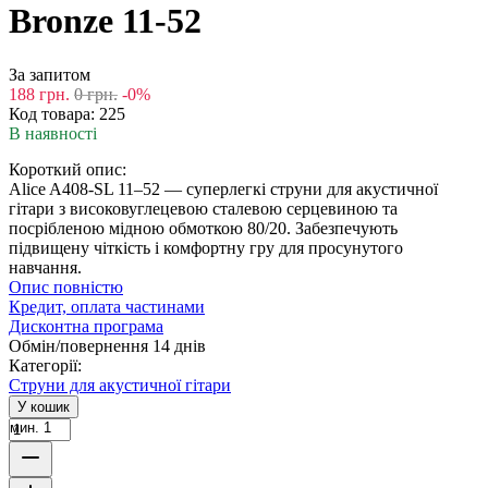
Bronze 11-52
За запитом
188
грн.
0
грн.
-0%
Код товара:
225
В наявності
Короткий опис:
Alice A408-SL 11–52 — суперлегкі струни для акустичної
гітари з високовуглецевою сталевою серцевиною та
посрібленою мідною обмоткою 80/20. Забезпечують
підвищену чіткість і комфортну гру для просунутого
навчання.
Опис повністю
Кредит, оплата частинами
Дисконтна програма
Обмін/повернення 14 днів
Категорії:
Струни для акустичної гітари
У кошик
мин. 1