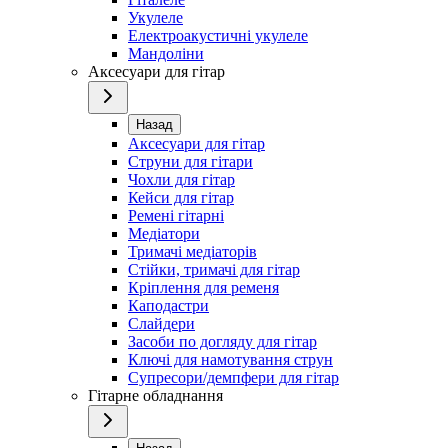
Укулеле
Електроакустичні укулеле
Мандоліни
Аксесуари для гітар
Назад
Аксесуари для гітар
Струни для гітари
Чохли для гітар
Кейси для гітар
Ремені гітарні
Медіатори
Тримачі медіаторів
Стійки, тримачі для гітар
Кріплення для ременя
Каподастри
Слайдери
Засоби по догляду для гітар
Ключі для намотування струн
Супресори/демпфери для гітар
Гітарне обладнання