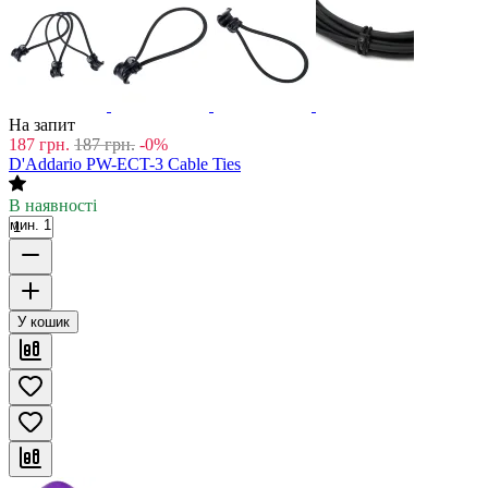
На запит
187
грн.
187
грн.
-0%
D'Addario PW-ECT-3 Cable Ties
В наявності
мин. 1
У кошик