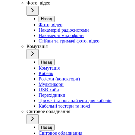
Фото, відео
Назад
Фото, відео
Накамерні радіосистеми
Накамерні мікрофони
Стійки та тримачі фото, відео
Комутація
Назад
Комутація
Кабель
Роз'єми (конектори)
Мультикори
USB хаби
Перехідники
Тримачі та органайзери для кабелів
Кабельні тестери та ножі
Світовое обладнання
Назад
Світовое обладнання