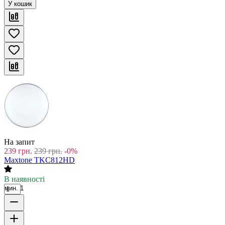
У кошик
На запит
239
грн.
239
грн.
-0%
Maxtone TKC812HD
В наявності
мин. 1