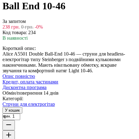
Ball End 10-46
За запитом
238
грн.
0
грн.
-0%
Код товара:
234
В наявності
Короткий опис:
Alice A5501 Double Ball-End 10-46 — струни для headless-
електрогітар типу Steinberger з подвійними кульковими
наконечниками. Мають нікельовану обмотку, яскраве
звучання та комфортний натяг Light 10-46.
Опис повністю
Кредит, оплата частинами
Дисконтна програма
Обмін/повернення 14 днів
Категорії:
Струни для електрогітар
У кошик
мин. 1