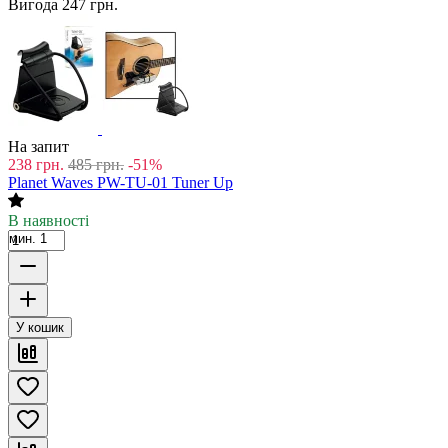
Вигода
247
грн.
На запит
238
грн.
485
грн.
-51%
Planet Waves PW-TU-01 Tuner Up
В наявності
мин. 1
У кошик