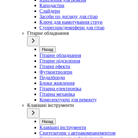
Каподастри
Слайдери
Засоби по догляду для гітар
Ключі для намотування струн
Супресори/демпфери для гітар
Гітарне обладнання
Назад
Гітарне обладнання
Гітарне підсилення
Гітарні ефекти
Футконтролери
Педалборди
Блоки живлення
Гітарна електроніка
Гітарна механіка
Комплектуючі для ремонту
Клавішні інструменти
Назад
Клавішні інструменти
Синтезатори з автоакомпанементом