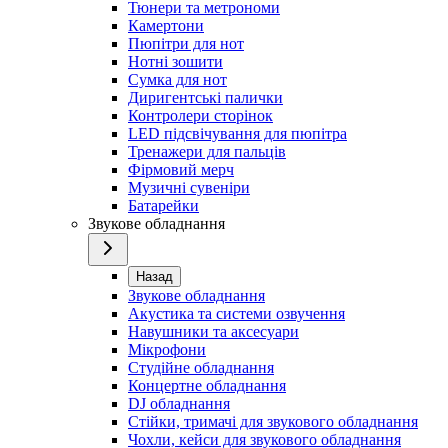
Тюнери та метрономи
Камертони
Пюпітри для нот
Нотні зошити
Сумка для нот
Диригентські палички
Контролери сторінок
LED підсвічування для пюпітра
Тренажери для пальців
Фірмовий мерч
Музичні сувеніри
Батарейки
Звукове обладнання
Назад
Звукове обладнання
Акустика та системи озвучення
Навушники та аксесуари
Мікрофони
Студійне обладнання
Концертне обладнання
DJ обладнання
Стійки, тримачі для звукового обладнання
Чохли, кейси для звукового обладнання