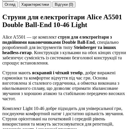
Огляд
Характеристики
Відгуки (0)
Струни для електрогітари Alice A5501
Double Ball-End 10-46 Light
Alice A5501 — це комплект
струн для електрогітари з
подвійними наконечниками Double Ball-End
, спеціально
розроблений для інструментів типу
Steinberger та інших
headless-гитар
. Конструкція з кульками на обох кінцях струни
забезпечує сумісність із системами безголової конструкції та
спрощує встановлення.
Струни мають
яскравий і чіткий тембр
, добре виражені
гармоніки та комфортне відчуття під час гри. Основа
виготовлена зі сталевого сердечника, а обмотка виконана з
нікельованого сплаву, що дозволяє отримати збалансоване
звучання з хорошою атакою та стабільною передачею високих
частот.
Комплект Light 10-46 добре підходить для універсальної гри,
поєднуючи комфортний натяг і достатню щільність звучання.
Струни орієнтовані на початковий і середній рівень
використання та можуть застосовуватися для репетицій,