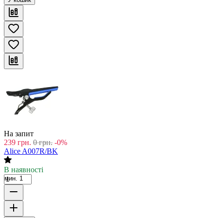
На запит
239
грн.
0
грн.
-0%
Alice A007R/BK
В наявності
мин. 1