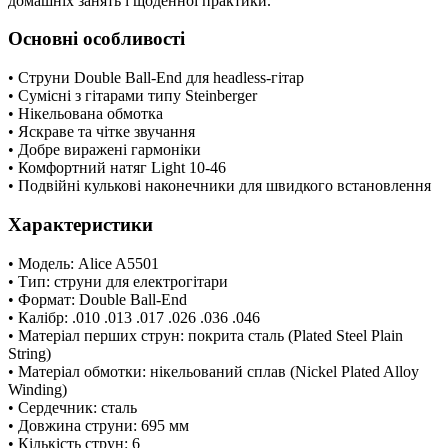
домашніх занять і щоденної практики.
Основні особливості
• Струни Double Ball-End для headless-гітар
• Сумісні з гітарами типу Steinberger
• Нікельована обмотка
• Яскраве та чітке звучання
• Добре виражені гармоніки
• Комфортний натяг Light 10-46
• Подвійні кулькові наконечники для швидкого встановлення
Характеристики
• Модель: Alice A5501
• Тип: струни для електрогітари
• Формат: Double Ball-End
• Калібр: .010 .013 .017 .026 .036 .046
• Матеріал перших струн: покрита сталь (Plated Steel Plain
String)
• Матеріал обмотки: нікельований сплав (Nickel Plated Alloy
Winding)
• Сердечник: сталь
• Довжина струни: 695 мм
• Кількість струн: 6