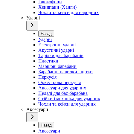
Глюкофони
Хендпани (Ханги)
Чохли та кейси для народних
Ударні
Назад
Ударні
Електронні ударні
Акустичні ударні
Тарілки для барабанів
Пластики
Маршові барабани
Барабанні палички і щітки
Перкусія
Оркестрова перкусія
Аксесуари для ударних
Педалі для бас-барабана
Стійки і механіка для ударних
Чохли та кейси для ударних
Аксесуари
Назад
Аксесуари