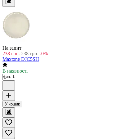
На запит
238
грн.
238
грн.
-0%
Maxtone DJC5SH
В наявності
мин. 1
У кошик