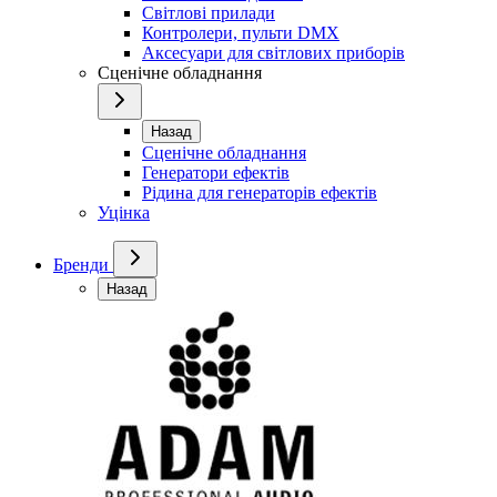
Світлові прилади
Контролери, пульти DMX
Аксесуари для світлових приборів
Сценічне обладнання
Назад
Сценічне обладнання
Генератори ефектів
Рідина для генераторів ефектів
Уцінка
Бренди
Назад