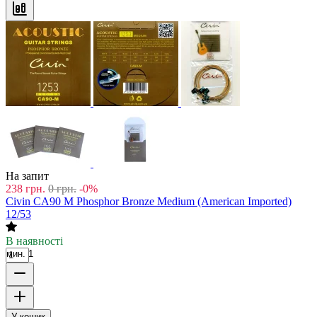
На запит
238
грн.
0
грн.
-0%
Civin CA90 M Phosphor Bronze Medium (American Imported)
12/53
В наявності
мин. 1
У кошик