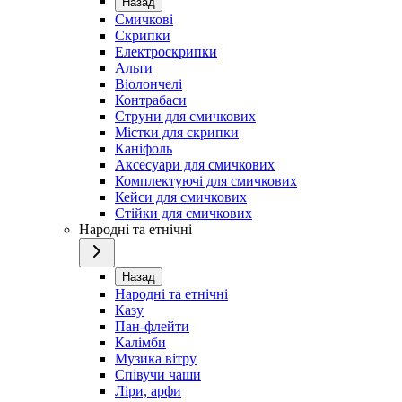
Назад
Смичкові
Скрипки
Електроскрипки
Альти
Віолончелі
Контрабаси
Струни для смичкових
Містки для скрипки
Каніфоль
Аксесуари для смичкових
Комплектуючі для смичкових
Кейси для смичкових
Стійки для смичкових
Народні та етнічні
Назад
Народні та етнічні
Казу
Пан-флейти
Калімби
Музика вітру
Співучи чаши
Ліри, арфи