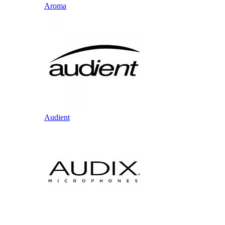
Aroma
Audient