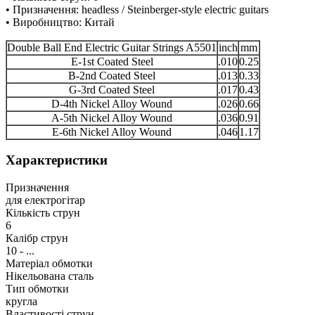
• Призначення: headless / Steinberger-style electric guitars
• Виробництво: Китай
Double Ball End Electric Guitar Strings A5501
inch
mm
E-1st Coated Steel
.010
0.25
B-2nd Coated Steel
.013
0.33
G-3rd Coated Steel
.017
0.43
D-4th Nickel Alloy Wound
.026
0.66
A-5th Nickel Alloy Wound
.036
0.91
E-6th Nickel Alloy Wound
.046
1.17
Характеристики
Призначення
для електрогітар
Кількість струн
6
Калібр струн
10 - ...
Матеріал обмотки
Нікельована сталь
Тип обмотки
кругла
Властивості струн