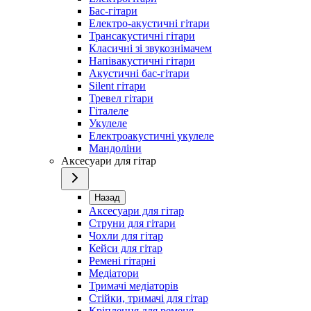
Бас-гітари
Електро-акустичні гітари
Трансакустичні гітари
Класичні зі звукознімачем
Напівакустичні гітари
Акустичні бас-гітари
Silent гітари
Тревел гітари
Гіталеле
Укулеле
Електроакустичні укулеле
Мандоліни
Аксесуари для гітар
Назад
Аксесуари для гітар
Струни для гітари
Чохли для гітар
Кейси для гітар
Ремені гітарні
Медіатори
Тримачі медіаторів
Стійки, тримачі для гітар
Кріплення для ременя