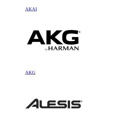
AKAI
AKG