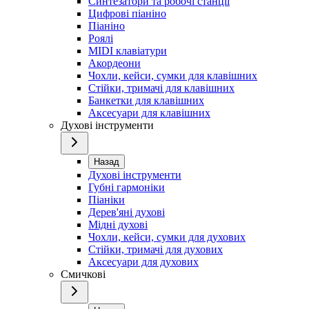
Синтезатори та робочі станції
Цифрові піаніно
Піаніно
Роялі
MIDI клавіатури
Акордеони
Чохли, кейси, сумки для клавішних
Стійки, тримачі для клавішних
Банкетки для клавішних
Аксесуари для клавішних
Духові інструменти
Назад
Духові інструменти
Губні гармоніки
Піаніки
Дерев'яні духові
Мідні духові
Чохли, кейси, сумки для духових
Стійки, тримачі для духових
Аксесуари для духових
Смичкові