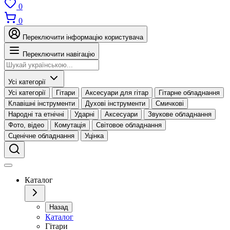
0
0
Переключити інформацію користувача
Переключити навігацію
Усі категорії
Усі категорії
Гітари
Аксесуари для гітар
Гітарне обладнання
Клавішні інструменти
Духові інструменти
Смичкові
Народні та етнічні
Ударні
Аксесуари
Звукове обладнання
Фото, відео
Комутація
Світовое обладнання
Сценічне обладнання
Уцінка
Каталог
Назад
Каталог
Гітари