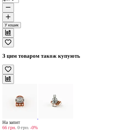
У кошик
З цим товаром також купують
На запит
66
грн.
0
грн.
-0%