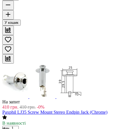
У кошик
На запит
410
грн.
410
грн.
-0%
Paxphil LJ35 Screw Mount Stereo Endpin Jack (Chrome)
В наявності
мин. 1