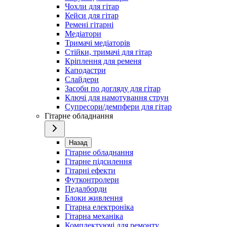
Чохли для гітар
Кейси для гітар
Ремені гітарні
Медіатори
Тримачі медіаторів
Стійки, тримачі для гітар
Кріплення для ременя
Каподастри
Слайдери
Засоби по догляду для гітар
Ключі для намотування струн
Супресори/демпфери для гітар
Гітарне обладнання
Назад
Гітарне обладнання
Гітарне підсилення
Гітарні ефекти
Футконтролери
Педалборди
Блоки живлення
Гітарна електроніка
Гітарна механіка
Комплектуючі для ремонту