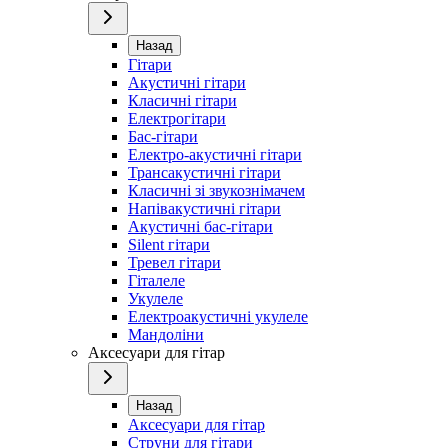
Назад
Гітари
Акустичні гітари
Класичні гітари
Електрогітари
Бас-гітари
Електро-акустичні гітари
Трансакустичні гітари
Класичні зі звукознімачем
Напівакустичні гітари
Акустичні бас-гітари
Silent гітари
Тревел гітари
Гіталеле
Укулеле
Електроакустичні укулеле
Мандоліни
Аксесуари для гітар
Назад
Аксесуари для гітар
Струни для гітари