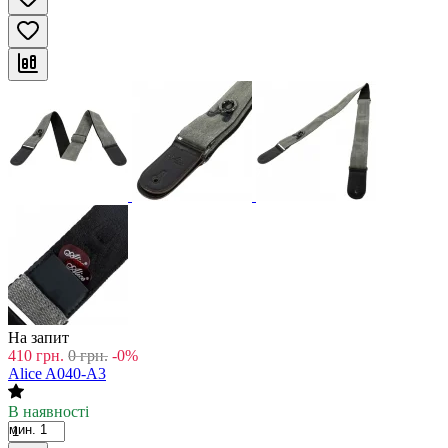
На запит
410
грн.
0
грн.
-0%
Alice A040-A3
В наявності
мин. 1