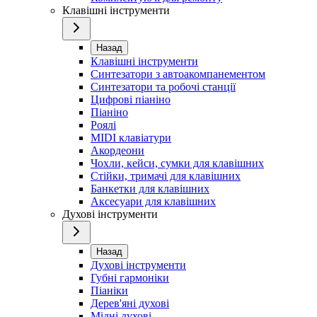
Клавішні інструменти
Назад
Клавішні інструменти
Синтезатори з автоакомпанементом
Синтезатори та робочі станції
Цифрові піаніно
Піаніно
Роялі
MIDI клавіатури
Акордеони
Чохли, кейси, сумки для клавішних
Стійки, тримачі для клавішних
Банкетки для клавішних
Аксесуари для клавішних
Духові інструменти
Назад
Духові інструменти
Губні гармоніки
Піаніки
Дерев'яні духові
Мідні духові