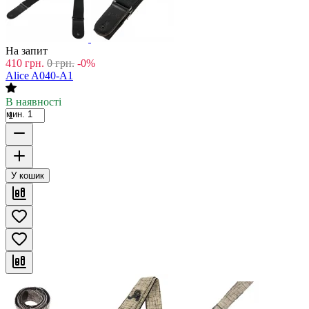
На запит
410
грн.
0
грн.
-0%
Alice A040-A1
В наявності
мин. 1
У кошик