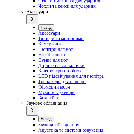
Стійки і механіка для ударних
Чохли та кейси для ударних
Аксесуари
Назад
Аксесуари
Тюнери та метрономи
Камертони
Пюпітри для нот
Нотні зошити
Сумка для нот
Диригентські палички
Контролери сторінок
LED підсвічування для пюпітра
Тренажери для пальців
Фірмовий мерч
Музичні сувеніри
Батарейки
Звукове обладнання
Назад
Звукове обладнання
Акустика та системи озвучення