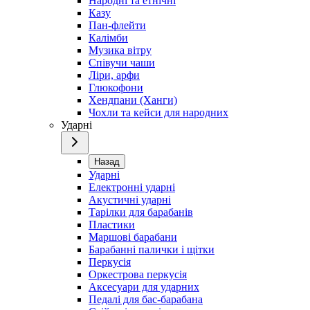
Народні та етнічні
Казу
Пан-флейти
Калімби
Музика вітру
Співучи чаши
Ліри, арфи
Глюкофони
Хендпани (Ханги)
Чохли та кейси для народних
Ударні
Назад
Ударні
Електронні ударні
Акустичні ударні
Тарілки для барабанів
Пластики
Маршові барабани
Барабанні палички і щітки
Перкусія
Оркестрова перкусія
Аксесуари для ударних
Педалі для бас-барабана