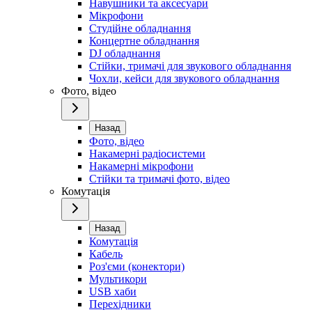
Навушники та аксесуари
Мікрофони
Студійне обладнання
Концертне обладнання
DJ обладнання
Стійки, тримачі для звукового обладнання
Чохли, кейси для звукового обладнання
Фото, відео
Назад
Фото, відео
Накамерні радіосистеми
Накамерні мікрофони
Стійки та тримачі фото, відео
Комутація
Назад
Комутація
Кабель
Роз'єми (конектори)
Мультикори
USB хаби
Перехідники