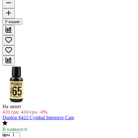
У кошик
На запит
410
грн.
410
грн.
-0%
Dunlop 6422 Cymbal Intensive Care
В наявності
мин. 1