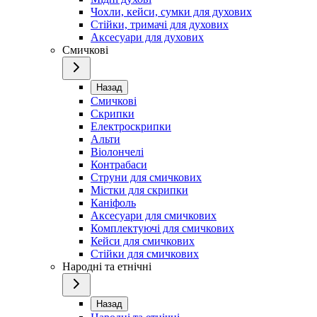
Чохли, кейси, сумки для духових
Стійки, тримачі для духових
Аксесуари для духових
Смичкові
Назад
Смичкові
Скрипки
Електроскрипки
Альти
Віолончелі
Контрабаси
Струни для смичкових
Містки для скрипки
Каніфоль
Аксесуари для смичкових
Комплектуючі для смичкових
Кейси для смичкових
Стійки для смичкових
Народні та етнічні
Назад