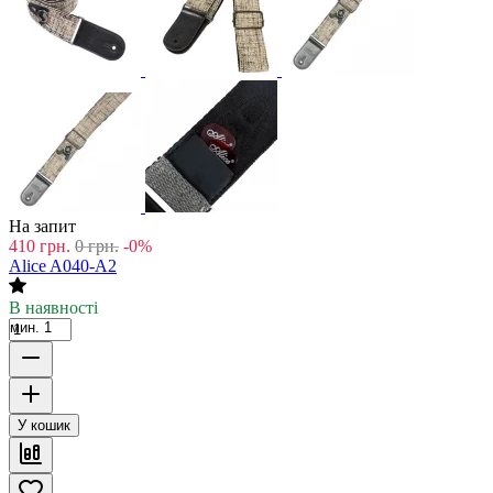
На запит
410
грн.
0
грн.
-0%
Alice A040-A2
В наявності
мин. 1
У кошик