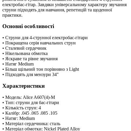
електробас-гітар. Завдяки універсальному характеру звучання
струни підходять для навчання, репетицій та щоденної
практики.
Основні особливості
• Струни для 4-струнної електробас-гітари
• Покращена серія навчальних струн
• Сталевий сердечник
• Нікельована обмотка
• Яскраве та рівне звучання
• Натяг Medium
• Більш щільний тон порівняно з Light
• Підходять для мензури 34"
Характеристики
• Модель: Alice A607(4)-M
• Тип: струни для бас-гітари
• Кількість струн: 4
• Калібр: .045 .065 .085 .105
• Натяг: Medium
• Матеріал сердечника: сталь
• Матеріал обмотки: Nickel Plated Alloy