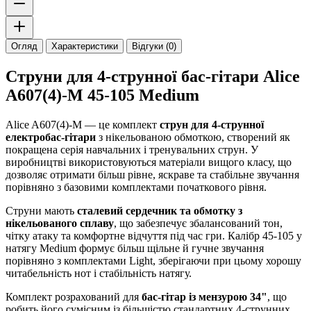
Огляд
Характеристики
Відгуки (0)
Струни для 4-струнної бас-гітари Alice
A607(4)-M 45-105 Medium
Alice A607(4)-M — це комплект
струн для 4-струнної
електробас-гітари
з нікельованою обмоткою, створений як
покращена серія навчальних і тренувальних струн. У
виробництві використовуються матеріали вищого класу, що
дозволяє отримати більш рівне, яскраве та стабільне звучання
порівняно з базовими комплектами початкового рівня.
Струни мають
сталевий сердечник та обмотку з
нікельованого сплаву
, що забезпечує збалансований тон,
чітку атаку та комфортне відчуття під час гри. Калібр 45-105 у
натягу Medium формує більш щільне й гучне звучання
порівняно з комплектами Light, зберігаючи при цьому хорошу
читабельність нот і стабільність натягу.
Комплект розрахований для
бас-гітар із мензурою 34"
, що
робить його сумісним із більшістю стандартних 4-струнних