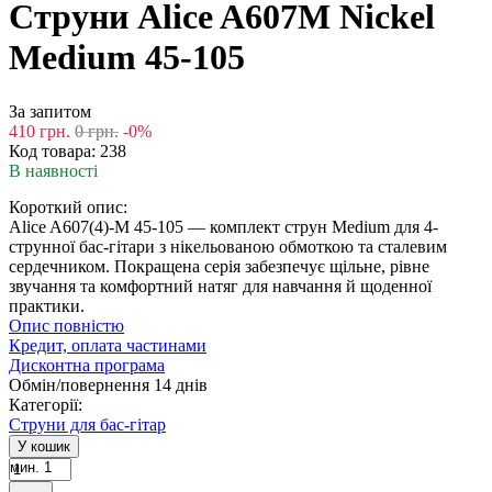
Струни Alice A607M Nickel
Medium 45-105
За запитом
410
грн.
0
грн.
-0%
Код товара:
238
В наявності
Короткий опис:
Alice A607(4)-M 45-105 — комплект струн Medium для 4-
струнної бас-гітари з нікельованою обмоткою та сталевим
сердечником. Покращена серія забезпечує щільне, рівне
звучання та комфортний натяг для навчання й щоденної
практики.
Опис повністю
Кредит, оплата частинами
Дисконтна програма
Обмін/повернення 14 днів
Категорії:
Струни для бас-гітар
У кошик
мин. 1