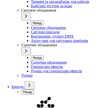
Тримачі та органайзери для кабелів
Кабельні тестери та ножі
Світовое обладнання
Назад
Світовое обладнання
Світлові прилади
Контролери, пульти DMX
Аксесуари для світлових приборів
Сценічне обладнання
Назад
Сценічне обладнання
Генератори ефектів
Рідина для генераторів ефектів
Уцінка
Бренди
Назад