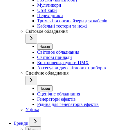
Мультикори
USB хаби
Перехідники
Тримачі та органайзери для кабелів
Кабельні тестери та ножі
Світовое обладнання
Назад
Світовое обладнання
Світлові прилади
Контролери, пульти DMX
Аксесуари для світлових приборів
Сценічне обладнання
Назад
Сценічне обладнання
Генератори ефектів
Рідина для генераторів ефектів
Уцінка
Бренди
Назад