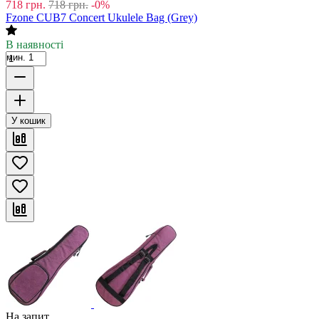
718
грн.
718
грн.
-0%
Fzone CUB7 Concert Ukulele Bag (Grey)
В наявності
мин. 1
У кошик
На запит