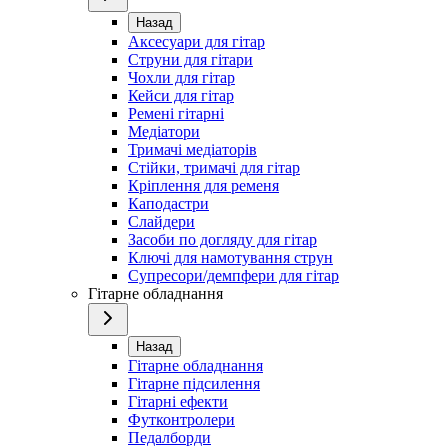
Назад
Аксесуари для гітар
Струни для гітари
Чохли для гітар
Кейси для гітар
Ремені гітарні
Медіатори
Тримачі медіаторів
Стійки, тримачі для гітар
Кріплення для ременя
Каподастри
Слайдери
Засоби по догляду для гітар
Ключі для намотування струн
Супресори/демпфери для гітар
Гітарне обладнання
Назад
Гітарне обладнання
Гітарне підсилення
Гітарні ефекти
Футконтролери
Педалборди