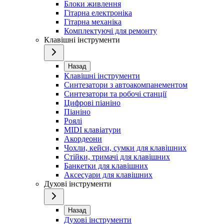
Блоки живлення
Гітарна електроніка
Гітарна механіка
Комплектуючі для ремонту
Клавішні інструменти
Назад
Клавішні інструменти
Синтезатори з автоакомпанементом
Синтезатори та робочі станції
Цифрові піаніно
Піаніно
Роялі
MIDI клавіатури
Акордеони
Чохли, кейси, сумки для клавішних
Стійки, тримачі для клавішних
Банкетки для клавішних
Аксесуари для клавішних
Духові інструменти
Назад
Духові інструменти