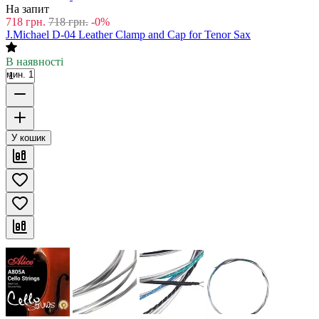
На запит
718
грн.
718
грн.
-0%
J.Michael D-04 Leather Clamp and Cap for Tenor Sax
В наявності
мин. 1
У кошик