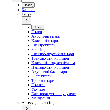
Назад
Каталог
Гітари
Назад
Гітари
Акустичні гітари
Класичні гітари
Електрогітари
Бас-гітари
Електро-акустичні гітари
Трансакустичні гітари
Класичні зі звукознімачем
Напівакустичні гітари
Акустичні бас-гітари
Silent гітари
Тревел гітари
Гіталеле
Укулеле
Електроакустичні укулеле
Мандоліни
Аксесуари для гітар