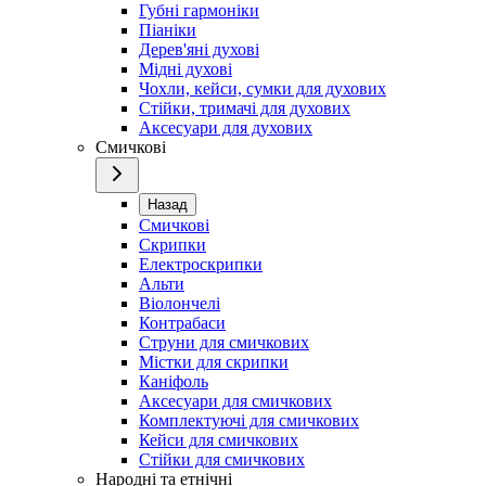
Губні гармоніки
Піаніки
Дерев'яні духові
Мідні духові
Чохли, кейси, сумки для духових
Стійки, тримачі для духових
Аксесуари для духових
Смичкові
Назад
Смичкові
Скрипки
Електроскрипки
Альти
Віолончелі
Контрабаси
Струни для смичкових
Містки для скрипки
Каніфоль
Аксесуари для смичкових
Комплектуючі для смичкових
Кейси для смичкових
Стійки для смичкових
Народні та етнічні