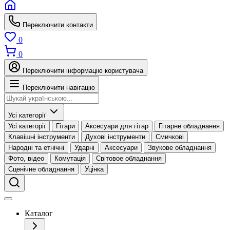
Переключити контакти
0
0
Переключити інформацію користувача
Переключити навігацію
Усі категорії
Усі категорії
Гітари
Аксесуари для гітар
Гітарне обладнання
Клавішні інструменти
Духові інструменти
Смичкові
Народні та етнічні
Ударні
Аксесуари
Звукове обладнання
Фото, відео
Комутація
Світовое обладнання
Сценічне обладнання
Уцінка
Каталог