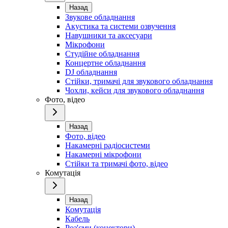
Назад
Звукове обладнання
Акустика та системи озвучення
Навушники та аксесуари
Мікрофони
Студійне обладнання
Концертне обладнання
DJ обладнання
Стійки, тримачі для звукового обладнання
Чохли, кейси для звукового обладнання
Фото, відео
Назад
Фото, відео
Накамерні радіосистеми
Накамерні мікрофони
Стійки та тримачі фото, відео
Комутація
Назад
Комутація
Кабель
Роз'єми (конектори)