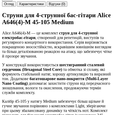
Огляд
Характеристики
Відгуки (0)
Струни для 4-струнної бас-гітари Alice
A646(4)-M 45-105 Medium
Alice A646(4)-M — це комплект
струн для 4-струнної
електробас-гітари
, створений для репетицій, виступів та
регулярного концертного використання. Серія вирізняється
покращеною зносостійкістю, яскравішим зовнішнім виглядом
та більш деталізованою реакцією на атаку, що забезпечує чітке
й прозоре звучання.
У конструкції використовується
шестигранний сталевий
сердечник (Hexagonal Steel Core)
та обмотка зі сплаву, які
формують стабільний натяг, хорошу артикуляцію та виразний
тон. Додаткове
багатошарове нано-покриття (Multi-Layer
Nano Coating)
допомагає захистити струни від передчасного
зношування, вологи та окислення, продовжуючи термін
служби комплекту.
Калібр 45-105 у натягу Medium забезпечує більш щільне й
гучне звучання порівняно з комплектами Light, зберігаючи
при цьому збалансовану динаміку та чіткість нот. Комплект