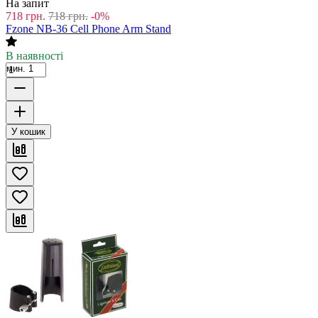
На запит
718
грн.
718
грн.
-0%
Fzone NB-36 Cell Phone Arm Stand
В наявності
мин. 1
У кошик