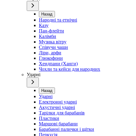
Назад
Народні та етнічні
Казу
Пан-флейти
Калімби
Музика вітру
Співучи чаши
Ліри, арфи
Глюкофони
Хендпани (Ханги)
Чохли та кейси для народних
Ударні
Назад
Ударні
Електронні ударні
Акустичні ударні
Тарілки для барабанів
Пластики
Маршові барабани
Барабанні палички і щітки
Перкусія