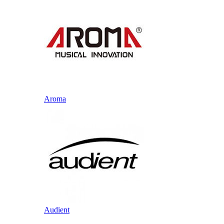
Aroma
Audient