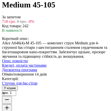
Medium 45-105
За запитом
718
грн.
0
грн.
-0%
Код товара:
242
В наявності
Короткий опис:
Alice A646(4)-M 45-105 — комплект струн Medium для 4-
струнної бас-гітари з шестигранним сталевим сердечником та
багатошаровим нано-покриттям. Забезпечує щільне, прозоре
звучання та підвищену стійкість до зношування.
Опис повністю
Кредит, оплата частинами
Дисконтна програма
Обмін/повернення 14 днів
Категорії:
Струни для бас-гітар
У кошик
мин. 1