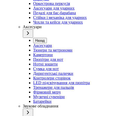
Оркестрова перкусія
Аксесуари для ударних
Педалі для бас-барабана
Стійки і механіка для ударних
Чохли та кейси для ударних
Аксесуари
Назад
Аксесуари
Тюнери та метрономи
Камертони
Пюпітри для нот
Нотні зошити
Сумка для нот
Диригентські палички
Контролери сторінок
LED підсвічування для пюпітра
Тренажери для пальців
Фірмовий мерч
Музичні сувеніри
Батарейки
Звукове обладнання