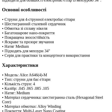
підходить для більшості електробас-гітар із мензурою 34".
Основні особливості
• Струни для 4-струнної електробас-гітари
• Шестигранний сталевий сердечник
• Обмотка зі сплаву нікеля
• Багатошарове нано-покриття
• Покращена зносостійкість
• Яскраве та прозоре звучання
• Натяг Medium
• Підходять для мензури 34"
• Серія для практики та концертного використання
Характеристики
• Модель: Alice A646(4)-M
• Тип: струни для бас-гітари
• Кількість струн: 4
• Калібр: .045 .065 .085 .105
• Натяг: Medium
• Матеріал сердечника: шестигранна сталь (Hexagonal Steel
Core)
• Матеріал обмотки: Alloy Winding
• Покриття: Multi-Layer Nano Coating