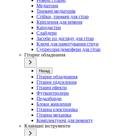
Ремені гітарні
Медіатори
Тримачі медіаторів
Стійки, тримачі для гітар
Кріплення для ременя
Каподастри
Слайдери
Засоби по догляду для гітар
Ключі для намотування струн
Супресори/демпфери для гітар
Гітарне обладнання
Назад
Гітарне обладнання
Гітарне підсилення
Гітарні ефекти
Футконтролери
Педалборди
Блоки живлення
Гітарна електроніка
Гітарна механіка
Комплектуючі для ремонту
Клавішні інструменти