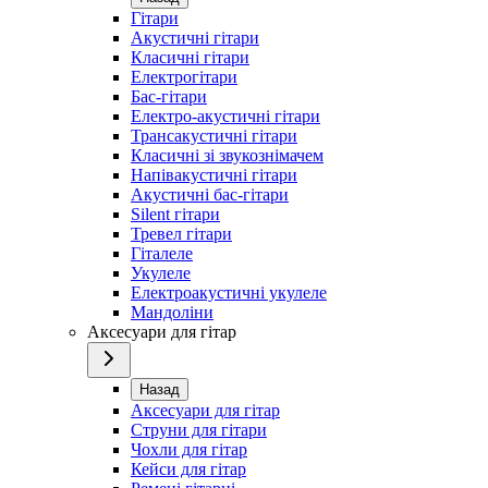
Гітари
Акустичні гітари
Класичні гітари
Електрогітари
Бас-гітари
Електро-акустичні гітари
Трансакустичні гітари
Класичні зі звукознімачем
Напівакустичні гітари
Акустичні бас-гітари
Silent гітари
Тревел гітари
Гіталеле
Укулеле
Електроакустичні укулеле
Мандоліни
Аксесуари для гітар
Назад
Аксесуари для гітар
Струни для гітари
Чохли для гітар
Кейси для гітар