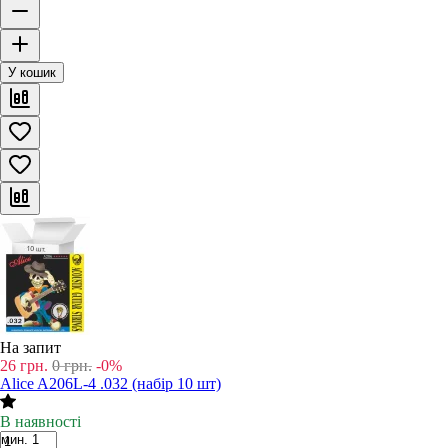
У кошик
На запит
26
грн.
0
грн.
-0%
Alice A206L-4 .032 (набір 10 шт)
В наявності
мин. 1