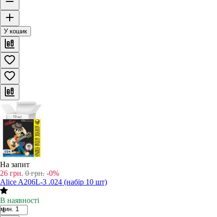
У кошик
На запит
26
грн.
0
грн.
-0%
Alice A206L-3 .024 (набір 10 шт)
В наявності
мин. 1