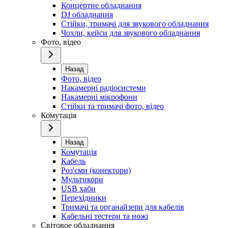
Концертне обладнання
DJ обладнання
Стійки, тримачі для звукового обладнання
Чохли, кейси для звукового обладнання
Фото, відео
Назад
Фото, відео
Накамерні радіосистеми
Накамерні мікрофони
Стійки та тримачі фото, відео
Комутація
Назад
Комутація
Кабель
Роз'єми (конектори)
Мультикори
USB хаби
Перехідники
Тримачі та органайзери для кабелів
Кабельні тестери та ножі
Світовое обладнання