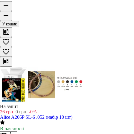
У кошик
На запит
26
грн.
0
грн.
-0%
Alice A206P SL-6 .052 (набір 10 шт)
В наявності
мин. 1