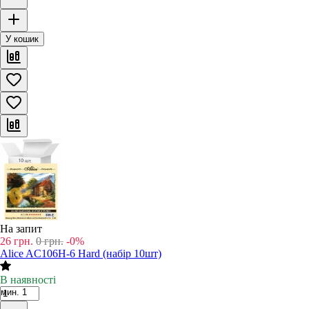
У кошик
На запит
26
грн.
0
грн.
-0%
Alice AC106H-6 Hard (набір 10шт)
В наявності
мин. 1