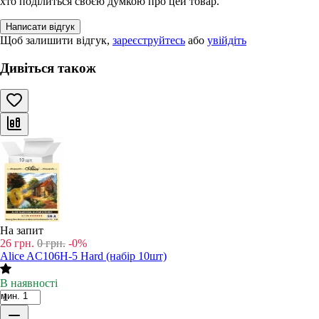
хто поділиться своєю думкою про цей товар.
Написати відгук
Щоб залишити відгук,
зареєструйтесь
або
увійдіть
Дивіться також
На запит
26
грн.
0
грн.
-0%
Alice AC106H-5 Hard (набір 10шт)
В наявності
мин. 1