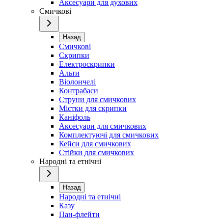
Аксесуари для духових
Смичкові
Назад
Смичкові
Скрипки
Електроскрипки
Альти
Віолончелі
Контрабаси
Струни для смичкових
Містки для скрипки
Каніфоль
Аксесуари для смичкових
Комплектуючі для смичкових
Кейси для смичкових
Стійки для смичкових
Народні та етнічні
Назад
Народні та етнічні
Казу
Пан-флейти