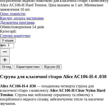
посрібленою мідною обмоткою для класичної гітари з комплекту
Alice AC106-H Hard Tension. Ціна вказана за 1 шт. Мінімальне
замовлення 10 шт.
Опис повністю
Кредит, оплата частинами
Дисконтна програма
Обмін/повернення 14 днів
Категорії:
Струни поштучно
У кошик
мин. 1
Огляд
Характеристики
Відгуки (0)
Струна для класичної гітари Alice AC106-H-4 .030
Alice AC106-H-4 .030
— поодинока четверта струна для
класичної гітари з комплекту
Alice AC106-H Clear Nylon Hard
Tension
. Струна має нейлонову серцевину та обмотку з
посрібленого мідного сплаву, забезпечуючи тепле та насичене
звучання.