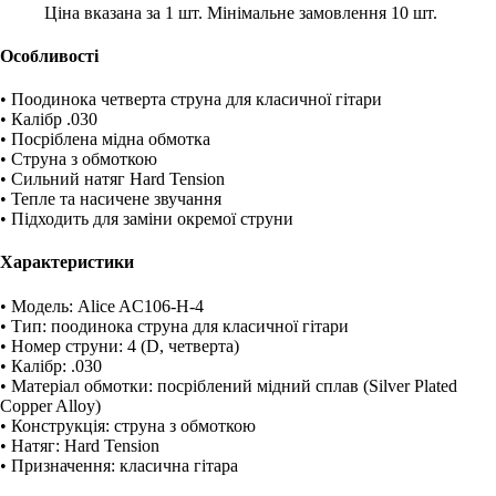
Ціна вказана за 1 шт. Мінімальне замовлення 10 шт.
Особливості
• Поодинока четверта струна для класичної гітари
• Калібр .030
• Посріблена мідна обмотка
• Струна з обмоткою
• Сильний натяг Hard Tension
• Тепле та насичене звучання
• Підходить для заміни окремої струни
Характеристики
• Модель: Alice AC106-H-4
• Тип: поодинока струна для класичної гітари
• Номер струни: 4 (D, четверта)
• Калібр: .030
• Матеріал обмотки: посріблений мідний сплав (Silver Plated
Copper Alloy)
• Конструкція: струна з обмоткою
• Натяг: Hard Tension
• Призначення: класична гітара