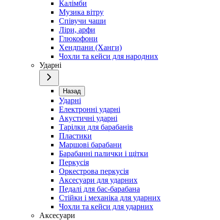
Калімби
Музика вітру
Співучи чаши
Ліри, арфи
Глюкофони
Хендпани (Ханги)
Чохли та кейси для народних
Ударні
Назад
Ударні
Електронні ударні
Акустичні ударні
Тарілки для барабанів
Пластики
Маршові барабани
Барабанні палички і щітки
Перкусія
Оркестрова перкусія
Аксесуари для ударних
Педалі для бас-барабана
Стійки і механіка для ударних
Чохли та кейси для ударних
Аксесуари