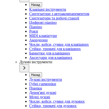
Назад
Клавішні інструменти
Синтезатори з автоакомпанементом
Синтезатори та робочі станції
Цифрові піаніно
Піаніно
Роялі
MIDI клавіатури
Акордеони
Чохли, кейси, сумки для клавішних
Стійки, тримачі для клавішних
Банкетки для клавішних
Аксесуари для клавішних
Духові інструменти
Назад
Духові інструменти
Губні гармоніки
Піаніки
Дерев'яні духові
Мідні духові
Чохли, кейси, сумки для духових
Стійки, тримачі для духових