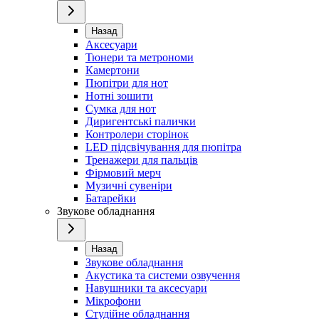
Назад
Аксесуари
Тюнери та метрономи
Камертони
Пюпітри для нот
Нотні зошити
Сумка для нот
Диригентські палички
Контролери сторінок
LED підсвічування для пюпітра
Тренажери для пальців
Фірмовий мерч
Музичні сувеніри
Батарейки
Звукове обладнання
Назад
Звукове обладнання
Акустика та системи озвучення
Навушники та аксесуари
Мікрофони
Студійне обладнання