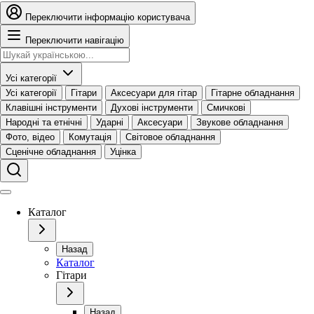
Переключити інформацію користувача
Переключити навігацію
Усі категорії
Усі категорії
Гітари
Аксесуари для гітар
Гітарне обладнання
Клавішні інструменти
Духові інструменти
Смичкові
Народні та етнічні
Ударні
Аксесуари
Звукове обладнання
Фото, відео
Комутація
Світовое обладнання
Сценічне обладнання
Уцінка
Каталог
Назад
Каталог
Гітари
Назад