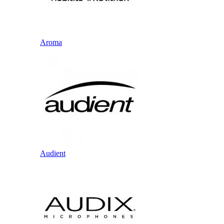
Aroma
Audient