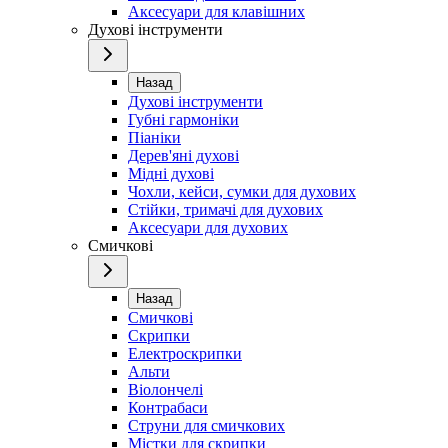
Аксесуари для клавішних
Духові інструменти
Назад
Духові інструменти
Губні гармоніки
Піаніки
Дерев'яні духові
Мідні духові
Чохли, кейси, сумки для духових
Стійки, тримачі для духових
Аксесуари для духових
Смичкові
Назад
Смичкові
Скрипки
Електроскрипки
Альти
Віолончелі
Контрабаси
Струни для смичкових
Містки для скрипки