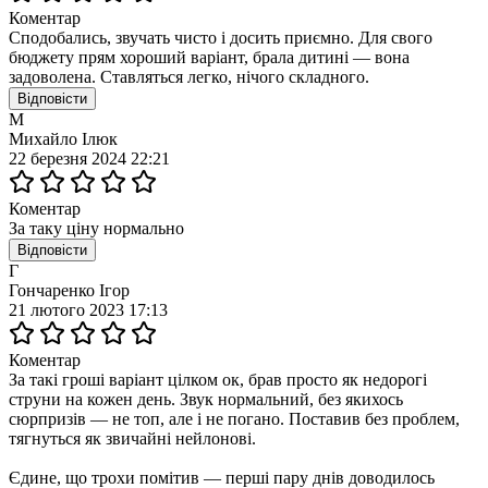
Коментар
Сподобались, звучать чисто і досить приємно. Для свого
бюджету прям хороший варіант, брала дитині — вона
задоволена. Ставляться легко, нічого складного.
Відповісти
М
Михайло Ілюк
22 березня 2024 22:21
Коментар
За таку ціну нормально
Відповісти
Г
Гончаренко Ігор
21 лютого 2023 17:13
Коментар
За такі гроші варіант цілком ок, брав просто як недорогі
струни на кожен день. Звук нормальний, без якихось
сюрпризів — не топ, але і не погано. Поставив без проблем,
тягнуться як звичайні нейлонові.
Єдине, що трохи помітив — перші пару днів доводилось