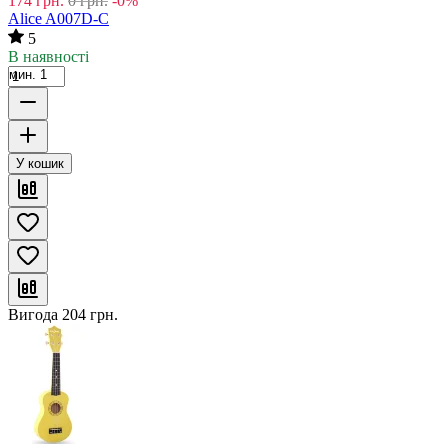
174
грн.
0
грн.
-0%
Alice A007D-C
5
В наявності
мин. 1
У кошик
Вигода
204
грн.