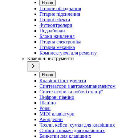
Назад
Гітарне обладнання
Гітарне підсилення
Гітарні ефекти
Футконтролери
Педалборди
Блоки живлення
Гітарна електроніка
Гітарна механіка
Комплектуючі для ремонту
Клавішні інструменти
Назад
Клавішні інструменти
Синтезатори з автоакомпанементом
Синтезатори та робочі станції
Цифрові піаніно
Піаніно
Роялі
MIDI клавіатури
Акордеони
Чохли, кейси, сумки для клавішних
Стійки, тримачі для клавішних
Банкетки для клавішних