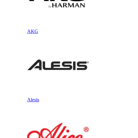
AKG
Alesis