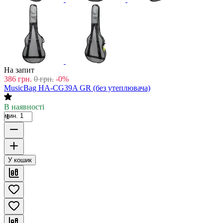
На запит
386
грн.
0
грн.
-0%
MusicBag HA-CG39A GR (без утеплювача)
В наявності
мин. 1
У кошик