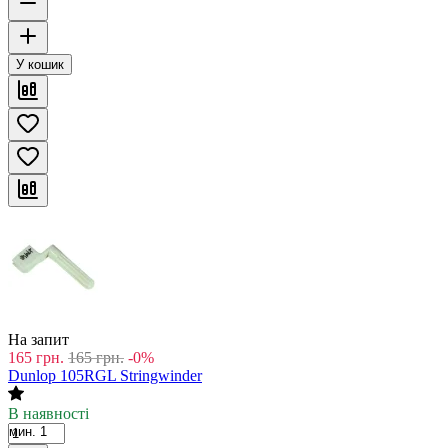
У кошик
На запит
165
грн.
165
грн.
-0%
Dunlop 105RGL Stringwinder
В наявності
мин. 1