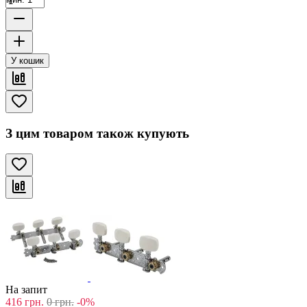
У кошик
З цим товаром також купують
На запит
416
грн.
0
грн.
-0%