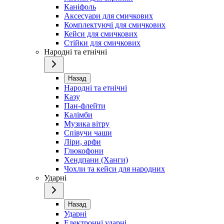
Каніфоль
Аксесуари для смичкових
Комплектуючі для смичкових
Кейси для смичкових
Стійки для смичкових
Народні та етнічні
Назад
Народні та етнічні
Казу
Пан-флейти
Калімби
Музика вітру
Співучи чаши
Ліри, арфи
Глюкофони
Хендпани (Ханги)
Чохли та кейси для народних
Ударні
Назад
Ударні
Електронні ударні