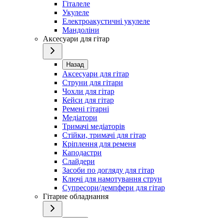
Гіталеле
Укулеле
Електроакустичні укулеле
Мандоліни
Аксесуари для гітар
Назад
Аксесуари для гітар
Струни для гітари
Чохли для гітар
Кейси для гітар
Ремені гітарні
Медіатори
Тримачі медіаторів
Стійки, тримачі для гітар
Кріплення для ременя
Каподастри
Слайдери
Засоби по догляду для гітар
Ключі для намотування струн
Супресори/демпфери для гітар
Гітарне обладнання