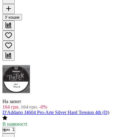
У кошик
На запит
164
грн.
164
грн.
-0%
D'Addario J4604 Pro-Arte Silver Hard Tension 4th (D)
В наявності
мин. 1