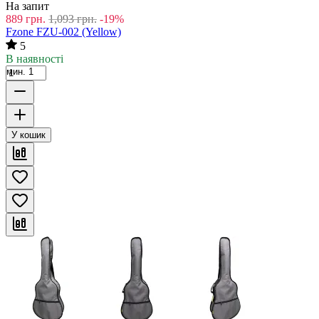
На запит
889
грн.
1,093
грн.
-19%
Fzone FZU-002 (Yellow)
5
В наявності
мин. 1
У кошик