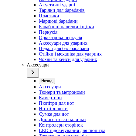
Акустичні ударні
Тарілки для барабанів
Пластики
Маршові барабани
Барабанні палички і щітки
Перкусія
Оркестрова перкусія
Аксесуари для ударних
Педалі для бас-барабана
Стійки і механіка для ударних
Чохли та кейси для ударних
Аксесуари
Назад
Аксесуари
Тюнери та метрономи
Камертони
Пюпітри для нот
Нотні зошити
Сумка для нот
Диригентські палички
Контролери сторінок
LED підсвічування для пюпітра
Тренажери для пальців