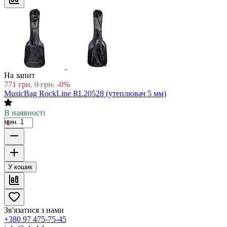
На запит
771
грн.
0
грн.
-0%
MusicBag RockLine RL20528 (утеплювач 5 мм)
В наявності
мин. 1
У кошик
Зв'язатися з нами
+380 97 475-75-45