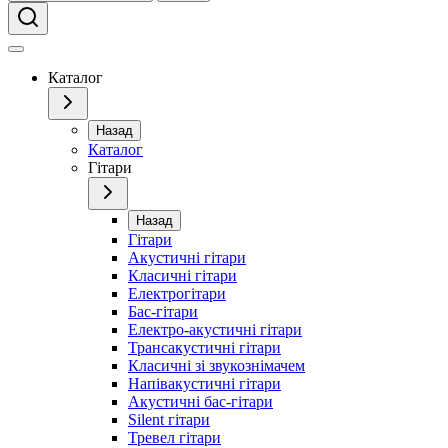
Каталог
Назад
Каталог
Гітари
Назад
Гітари
Акустичні гітари
Класичні гітари
Електрогітари
Бас-гітари
Електро-акустичні гітари
Трансакустичні гітари
Класичні зі звукознімачем
Напівакустичні гітари
Акустичні бас-гітари
Silent гітари
Тревел гітари