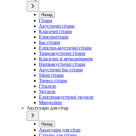
Назад
Гітари
Акустичні гітари
Класичні гітари
Електрогітари
Бас-гітари
Електро-акустичні гітари
Трансакустичні гітари
Класичні зі звукознімачем
Напівакустичні гітари
Акустичні бас-гітари
Silent гітари
Тревел гітари
Гіталеле
Укулеле
Електроакустичні укулеле
Мандоліни
Аксесуари для гітар
Назад
Аксесуари для гітар
Струни для гітари