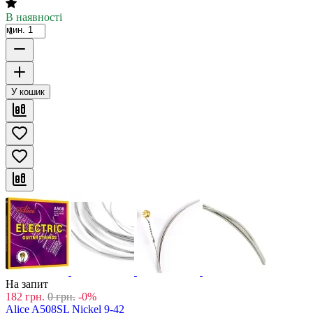
В наявності
мин. 1
У кошик
На запит
182
грн.
0
грн.
-0%
Alice A508SL Nickel 9-42