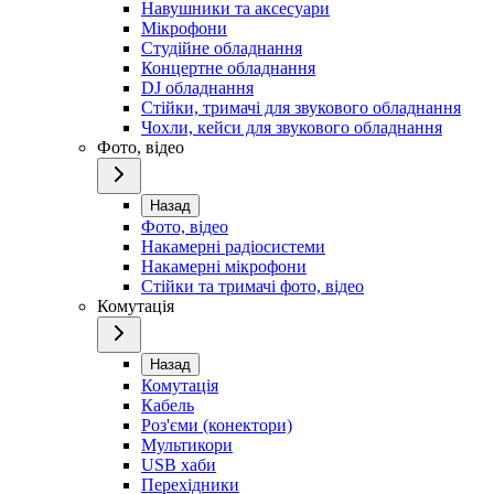
Навушники та аксесуари
Мікрофони
Студійне обладнання
Концертне обладнання
DJ обладнання
Стійки, тримачі для звукового обладнання
Чохли, кейси для звукового обладнання
Фото, відео
Назад
Фото, відео
Накамерні радіосистеми
Накамерні мікрофони
Стійки та тримачі фото, відео
Комутація
Назад
Комутація
Кабель
Роз'єми (конектори)
Мультикори
USB хаби
Перехідники