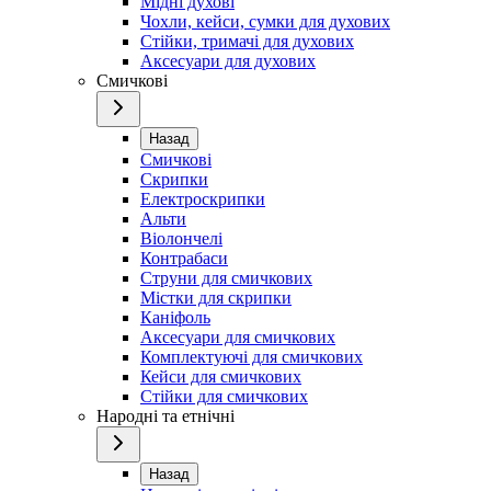
Мідні духові
Чохли, кейси, сумки для духових
Стійки, тримачі для духових
Аксесуари для духових
Смичкові
Назад
Смичкові
Скрипки
Електроскрипки
Альти
Віолончелі
Контрабаси
Струни для смичкових
Містки для скрипки
Каніфоль
Аксесуари для смичкових
Комплектуючі для смичкових
Кейси для смичкових
Стійки для смичкових
Народні та етнічні
Назад