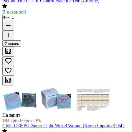
Paxphil HC011 CR Control Plate for Tele (Chrome)
В наявності
мин. 1
У кошик
На запит
184
грн.
0
грн.
-0%
Civin CE80SL Super Light Nickel Wound (Korea Imported) 9/42