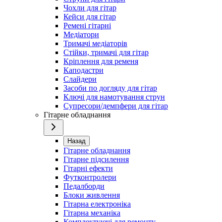
Чохли для гітар
Кейси для гітар
Ремені гітарні
Медіатори
Тримачі медіаторів
Стійки, тримачі для гітар
Кріплення для ременя
Каподастри
Слайдери
Засоби по догляду для гітар
Ключі для намотування струн
Супресори/демпфери для гітар
Гітарне обладнання
Назад
Гітарне обладнання
Гітарне підсилення
Гітарні ефекти
Футконтролери
Педалборди
Блоки живлення
Гітарна електроніка
Гітарна механіка
Комплектуючі для ремонту