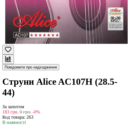
Повідомити про надходження
Струни Alice AC107H (28.5-
44)
За запитом
183
грн.
0
грн.
-0%
Код товара:
263
В наявності