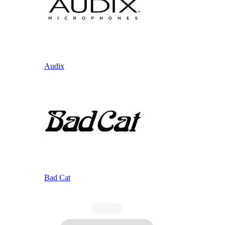
Audix
Bad Cat