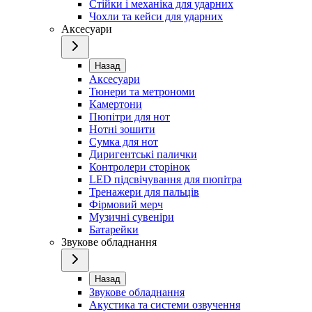
Стійки і механіка для ударних
Чохли та кейси для ударних
Аксесуари
Назад
Аксесуари
Тюнери та метрономи
Камертони
Пюпітри для нот
Нотні зошити
Сумка для нот
Диригентські палички
Контролери сторінок
LED підсвічування для пюпітра
Тренажери для пальців
Фірмовий мерч
Музичні сувеніри
Батарейки
Звукове обладнання
Назад
Звукове обладнання
Акустика та системи озвучення