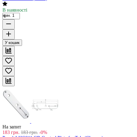
В наявності
мин. 1
У кошик
На запит
183
грн.
183
грн.
-0%