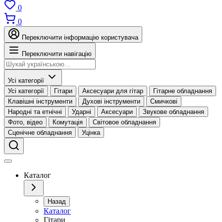
0
0
Переключити інформацію користувача
Переключити навігацію
Усі категорії
Усі категорії
Гітари
Аксесуари для гітар
Гітарне обладнання
Клавішні інструменти
Духові інструменти
Смичкові
Народні та етнічні
Ударні
Аксесуари
Звукове обладнання
Фото, відео
Комутація
Світовое обладнання
Сценічне обладнання
Уцінка
Каталог
Назад
Каталог
Гітари