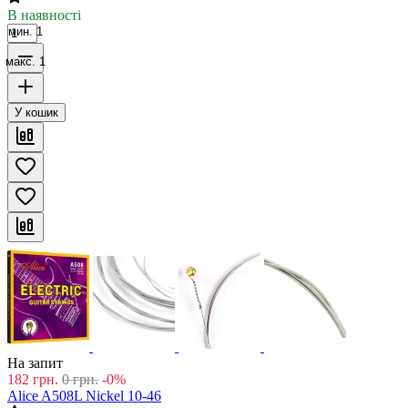
В наявності
мин. 1
макс. 1
У кошик
На запит
182
грн.
0
грн.
-0%
Alice A508L Nickel 10-46