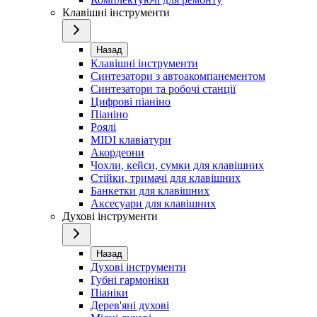
Клавішні інструменти
Назад
Клавішні інструменти
Синтезатори з автоакомпанементом
Синтезатори та робочі станції
Цифрові піаніно
Піаніно
Роялі
MIDI клавіатури
Акордеони
Чохли, кейси, сумки для клавішних
Стійки, тримачі для клавішних
Банкетки для клавішних
Аксесуари для клавішних
Духові інструменти
Назад
Духові інструменти
Губні гармоніки
Піаніки
Дерев'яні духові