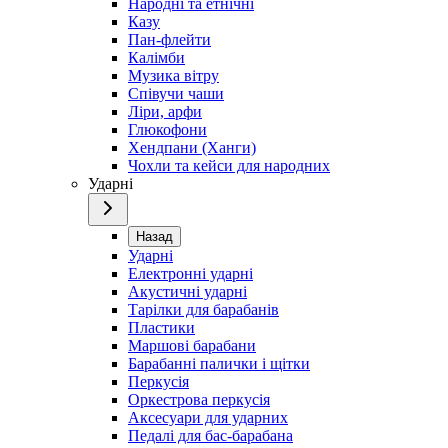
Народні та етнічні
Казу
Пан-флейти
Калімби
Музика вітру
Співучи чаши
Ліри, арфи
Глюкофони
Хендпани (Ханги)
Чохли та кейси для народних
Ударні
Назад
Ударні
Електронні ударні
Акустичні ударні
Тарілки для барабанів
Пластики
Маршові барабани
Барабанні палички і щітки
Перкусія
Оркестрова перкусія
Аксесуари для ударних
Педалі для бас-барабана