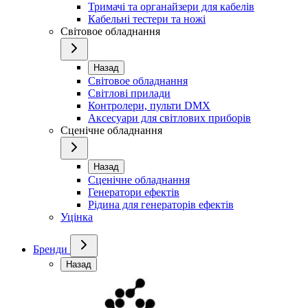
Тримачі та органайзери для кабелів
Кабельні тестери та ножі
Світовое обладнання
Назад
Світовое обладнання
Світлові прилади
Контролери, пульти DMX
Аксесуари для світлових приборів
Сценічне обладнання
Назад
Сценічне обладнання
Генератори ефектів
Рідина для генераторів ефектів
Уцінка
Бренди
Назад