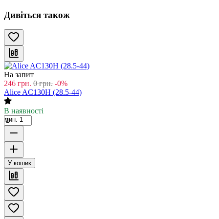
Дивіться також
На запит
246
грн.
0
грн.
-0%
Alice AC130H (28.5-44)
В наявності
мин. 1
У кошик