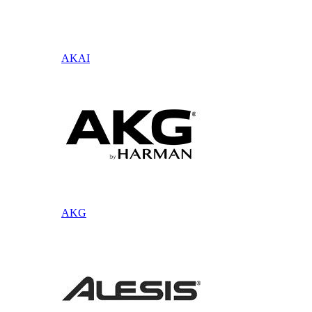
AKAI
AKG