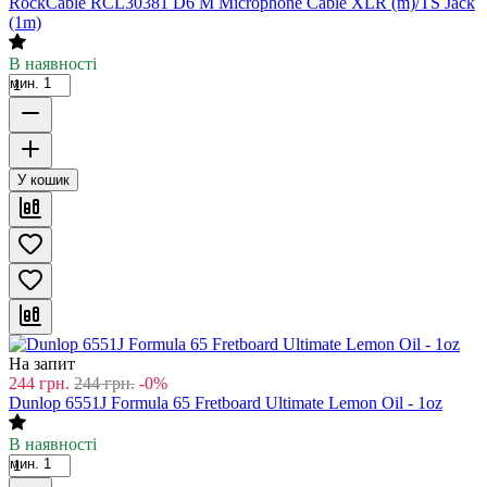
RockCable RCL30381 D6 M Microphone Cable XLR (m)/TS Jack
(1m)
В наявності
мин. 1
У кошик
На запит
244
грн.
244
грн.
-0%
Dunlop 6551J Formula 65 Fretboard Ultimate Lemon Oil - 1oz
В наявності
мин. 1