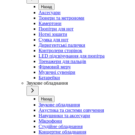
Назад
Аксесуари
Тюнери та метрономи
Камертони
Пюпітри для нот
Нотні зошити
Сумка для нот
Диригентські палички
Контролери сторінок
LED підсвічування для пюпітра
Тренажери для пальців
Фірмовий мерч
Музичні сувеніри
Батарейки
Звукове обладнання
Назад
Звукове обладнання
Акустика та системи озвучення
Навушники та аксесуари
Мікрофони
Студійне обладнання
Концертне обладнання