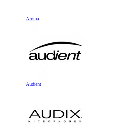
Aroma
Audient