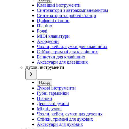
Клавішні інструменти
Синтезатори з автоакомпанементом
Синтезатори та робочі станції
Цифрові піаніно
Піаніно
Роялі
MIDI клавіатури
Акордеони
Чохли, кейси, сумки для клавішних
Стійки, тримачі для клавішних
Банкетки для клавішних
Аксесуари для клавішних
Духові інструменти
Назад
Духові інструменти
Губні гармоніки
Піаніки
Дерев'яні духові
Мідні духові
Чохли, кейси, сумки для духових
Стійки, тримачі для духових
Аксесуари для духових