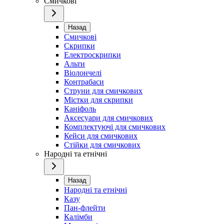
Смичкові
Назад
Смичкові
Скрипки
Електроскрипки
Альти
Віолончелі
Контрабаси
Струни для смичкових
Містки для скрипки
Каніфоль
Аксесуари для смичкових
Комплектуючі для смичкових
Кейси для смичкових
Стійки для смичкових
Народні та етнічні
Назад
Народні та етнічні
Казу
Пан-флейти
Калімби