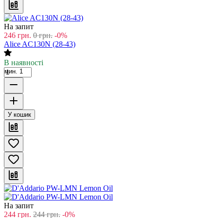
На запит
246
грн.
0
грн.
-0%
Alice AC130N (28-43)
В наявності
мин. 1
У кошик
На запит
244
грн.
244
грн.
-0%