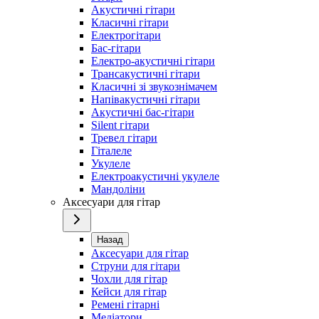
Акустичні гітари
Класичні гітари
Електрогітари
Бас-гітари
Електро-акустичні гітари
Трансакустичні гітари
Класичні зі звукознімачем
Напівакустичні гітари
Акустичні бас-гітари
Silent гітари
Тревел гітари
Гіталеле
Укулеле
Електроакустичні укулеле
Мандоліни
Аксесуари для гітар
Назад
Аксесуари для гітар
Струни для гітари
Чохли для гітар
Кейси для гітар
Ремені гітарні
Медіатори