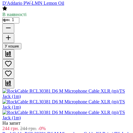
D'Addario PW-LMN Lemon Oil
В наявності
мин. 1
У кошик
На запит
244
грн.
244
грн.
-0%