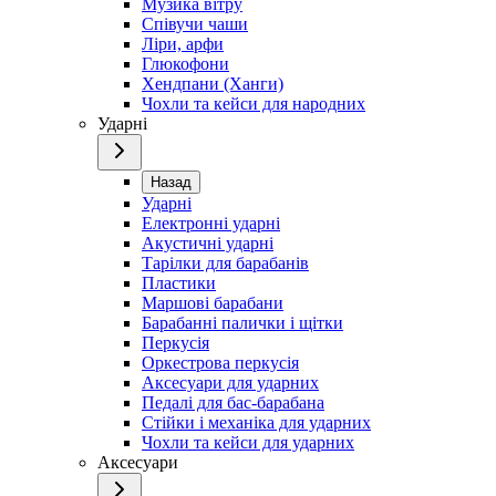
Музика вітру
Співучи чаши
Ліри, арфи
Глюкофони
Хендпани (Ханги)
Чохли та кейси для народних
Ударні
Назад
Ударні
Електронні ударні
Акустичні ударні
Тарілки для барабанів
Пластики
Маршові барабани
Барабанні палички і щітки
Перкусія
Оркестрова перкусія
Аксесуари для ударних
Педалі для бас-барабана
Стійки і механіка для ударних
Чохли та кейси для ударних
Аксесуари