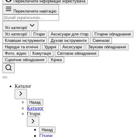
Переключити інформацію користувача
Переключити навігацію
Усі категорії
Усі категорії
Гітари
Аксесуари для гітар
Гітарне обладнання
Клавішні інструменти
Духові інструменти
Смичкові
Народні та етнічні
Ударні
Аксесуари
Звукове обладнання
Фото, відео
Комутація
Світовое обладнання
Сценічне обладнання
Уцінка
Каталог
Назад
Каталог
Гітари
Назад
Гітари