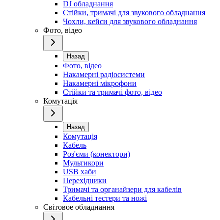
DJ обладнання
Стійки, тримачі для звукового обладнання
Чохли, кейси для звукового обладнання
Фото, відео
Назад
Фото, відео
Накамерні радіосистеми
Накамерні мікрофони
Стійки та тримачі фото, відео
Комутація
Назад
Комутація
Кабель
Роз'єми (конектори)
Мультикори
USB хаби
Перехідники
Тримачі та органайзери для кабелів
Кабельні тестери та ножі
Світовое обладнання