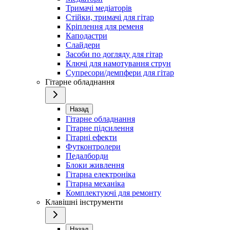
Тримачі медіаторів
Стійки, тримачі для гітар
Кріплення для ременя
Каподастри
Слайдери
Засоби по догляду для гітар
Ключі для намотування струн
Супресори/демпфери для гітар
Гітарне обладнання
Назад
Гітарне обладнання
Гітарне підсилення
Гітарні ефекти
Футконтролери
Педалборди
Блоки живлення
Гітарна електроніка
Гітарна механіка
Комплектуючі для ремонту
Клавішні інструменти
Назад