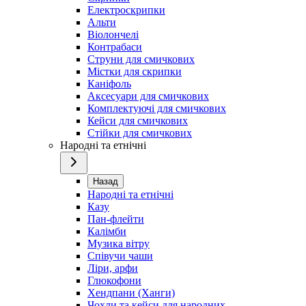
Електроскрипки
Альти
Віолончелі
Контрабаси
Струни для смичкових
Містки для скрипки
Каніфоль
Аксесуари для смичкових
Комплектуючі для смичкових
Кейси для смичкових
Стійки для смичкових
Народні та етнічні
Назад
Народні та етнічні
Казу
Пан-флейти
Калімби
Музика вітру
Співучи чаши
Ліри, арфи
Глюкофони
Хендпани (Ханги)
Чохли та кейси для народних