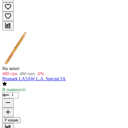
На запит
480
грн.
480
грн.
-0%
Promark LA5AW L.A. Special 5A
В наявності
мин. 1
У кошик