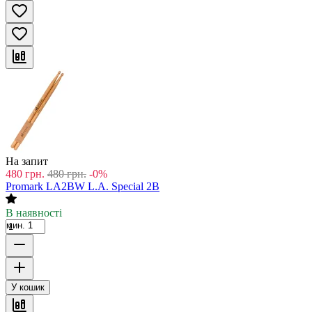
На запит
480
грн.
480
грн.
-0%
Promark LA2BW L.A. Special 2B
В наявності
мин. 1
У кошик