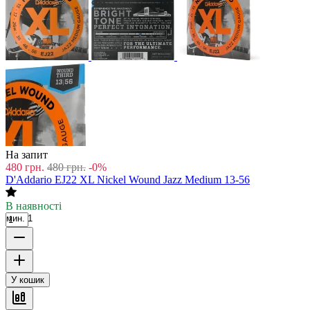
На запит
480
грн.
480
грн.
-0%
D'Addario EJ22 XL Nickel Wound Jazz Medium 13-56
В наявності
мин. 1
У кошик