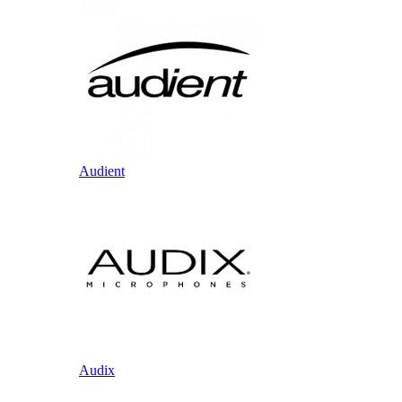
Audient
Audix