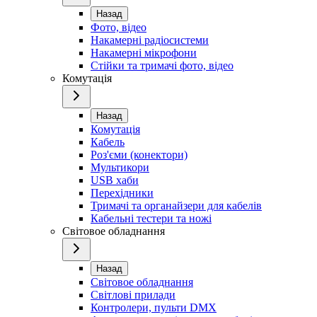
Назад
Фото, відео
Накамерні радіосистеми
Накамерні мікрофони
Стійки та тримачі фото, відео
Комутація
Назад
Комутація
Кабель
Роз'єми (конектори)
Мультикори
USB хаби
Перехідники
Тримачі та органайзери для кабелів
Кабельні тестери та ножі
Світовое обладнання
Назад
Світовое обладнання
Світлові прилади
Контролери, пульти DMX