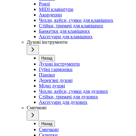
Роялі
MIDI клавіатури
Акордеони
Чохли, кейси, сумки для клавішних
Стійки, тримачі для клавішних
Банкетки для клавішних
Аксесуари для клавішних
Духові інструменти
Назад
Духові інструменти
Губні гармоніки
Піаніки
Дерев'яні духові
Мідні духові
Чохли, кейси, сумки для духових
Стійки, тримачі для духових
Аксесуари для духових
Смичкові
Назад
Смичкові
Скрипки