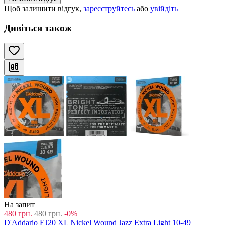
Щоб залишити відгук,
зареєструйтесь
або
увійдіть
Дивіться також
На запит
480
грн.
480
грн.
-0%
D'Addario EJ20 XL Nickel Wound Jazz Extra Light 10-49