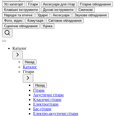
Усі категорії
Гітари
Аксесуари для гітар
Гітарне обладнання
Клавішні інструменти
Духові інструменти
Смичкові
Народні та етнічні
Ударні
Аксесуари
Звукове обладнання
Фото, відео
Комутація
Світовое обладнання
Сценічне обладнання
Уцінка
Каталог
Назад
Каталог
Гітари
Назад
Гітари
Акустичні гітари
Класичні гітари
Електрогітари
Бас-гітари
Електро-акустичні гітари