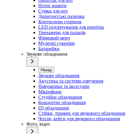
Пюпітри для нот
Нотні зошити
Сумка для нот
Диригентські палички
Контролери сторінок
LED підсвічування для пюпітра
Тренажери для пальців
Фірмовий мерч
Музичні сувеніри
Батарейки
Звукове обладнання
Назад
Звукове обладнання
Акустика та системи озвучення
Навушники та аксесуари
Мікрофони
Студійне обладнання
Концертне обладнання
DJ обладнання
Стійки, тримачі для звукового обладнання
Чохли, кейси для звукового обладнання
Фото, відео