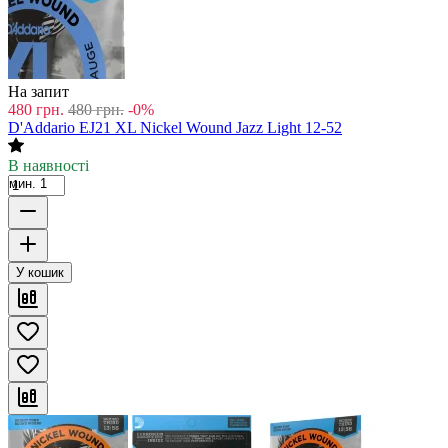
На запит
480
грн.
480
грн.
-0%
D'Addario EJ21 XL Nickel Wound Jazz Light 12-52
В наявності
мин. 1
У кошик