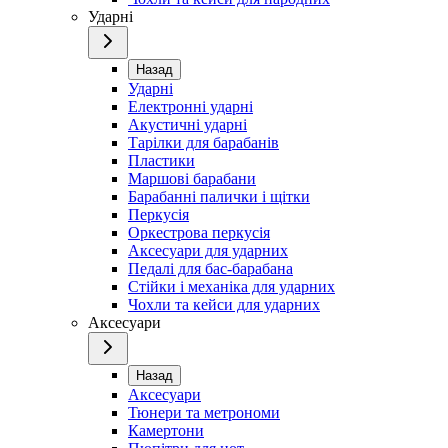
Ударні
Назад
Ударні
Електронні ударні
Акустичні ударні
Тарілки для барабанів
Пластики
Маршові барабани
Барабанні палички і щітки
Перкусія
Оркестрова перкусія
Аксесуари для ударних
Педалі для бас-барабана
Стійки і механіка для ударних
Чохли та кейси для ударних
Аксесуари
Назад
Аксесуари
Тюнери та метрономи
Камертони