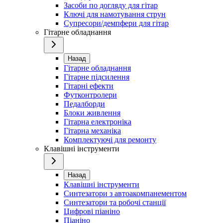
Засоби по догляду для гітар
Ключі для намотування струн
Супресори/демпфери для гітар
Гітарне обладнання
Назад
Гітарне обладнання
Гітарне підсилення
Гітарні ефекти
Футконтролери
Педалборди
Блоки живлення
Гітарна електроніка
Гітарна механіка
Комплектуючі для ремонту
Клавішні інструменти
Назад
Клавішні інструменти
Синтезатори з автоакомпанементом
Синтезатори та робочі станції
Цифрові піаніно
Піаніно