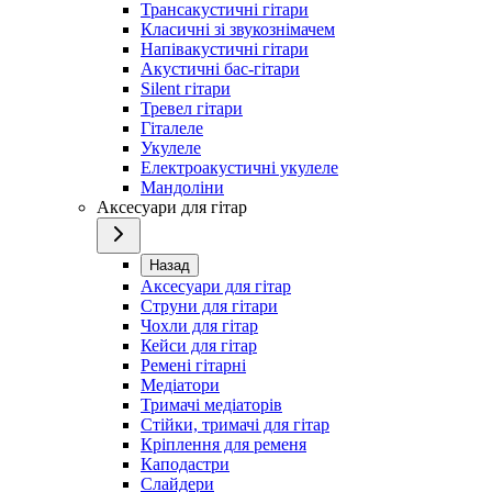
Трансакустичні гітари
Класичні зі звукознімачем
Напівакустичні гітари
Акустичні бас-гітари
Silent гітари
Тревел гітари
Гіталеле
Укулеле
Електроакустичні укулеле
Мандоліни
Аксесуари для гітар
Назад
Аксесуари для гітар
Струни для гітари
Чохли для гітар
Кейси для гітар
Ремені гітарні
Медіатори
Тримачі медіаторів
Стійки, тримачі для гітар
Кріплення для ременя
Каподастри
Слайдери