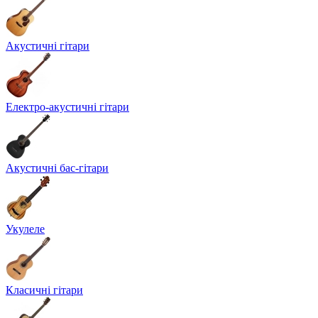
Акустичні гітари
Електро-акустичні гітари
Акустичні бас-гітари
Укулеле
Класичні гітари