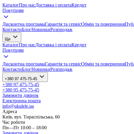
Каталог
Про нас
Доставка і оплата
Кредит
Покупцям
Дисконтна програма
Гарантія та сервіс
Обмін та повернення
Публ
Контакти
Блог
Новинки
Розпродаж
Ще
Каталог
Про нас
Доставка і оплата
Кредит
Покупцям
Дисконтна програма
Гарантія та сервіс
Обмін та повернення
Публ
Контакти
Блог
Новинки
Розпродаж
+380 97 475-75-45
+380 97 475-75-45
+380 95 475-75-45
Замовити дзвінок
Електронна пошта
info@ukulele.ua
Адреса
Київ, вул. Тираспільська, 60
Час роботи
Пн—Пт 10:00 – 18:00
Замовити дзвінок