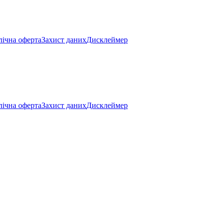
ічна оферта
Захист даних
Дисклеймер
ічна оферта
Захист даних
Дисклеймер