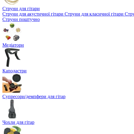
Струни для гітари
Струни для акустичної гітари
Струни для класичної гітари
Стру
Струни поштучно
Медіатори
Каподастри
Супресори/демпфери для гітар
Чохли для гітар