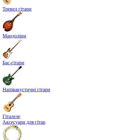
Тревел гітари
Мандоліни
Бас-гітари
Напівакустичні гітари
Гіталеле
Аксесуари для гітар