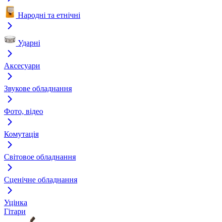
Народні та етнічні
Ударні
Аксесуари
Звукове обладнання
Фото, відео
Комутація
Світовое обладнання
Сценічне обладнання
Уцінка
Гітари