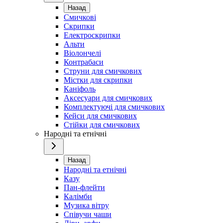
Назад
Смичкові
Скрипки
Електроскрипки
Альти
Віолончелі
Контрабаси
Струни для смичкових
Містки для скрипки
Каніфоль
Аксесуари для смичкових
Комплектуючі для смичкових
Кейси для смичкових
Стійки для смичкових
Народні та етнічні
Назад
Народні та етнічні
Казу
Пан-флейти
Калімби
Музика вітру
Співучи чаши