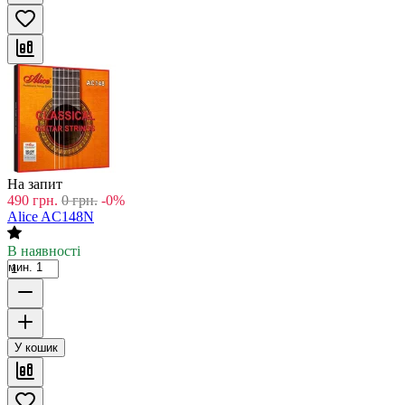
На запит
490
грн.
0
грн.
-0%
Alice AC148N
В наявності
мин. 1
У кошик