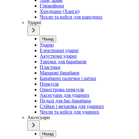
Ліри, арфи
Глюкофони
Хендпани (Ханги)
Чохли та кейси для народних
Ударні
Назад
Ударні
Електронні ударні
Акустичні ударні
Тарілки для барабанів
Пластики
Маршові барабани
Барабанні палички і щітки
Перкусія
Оркестрова перкусія
Аксесуари для ударних
Педалі для бас-барабана
Стійки і механіка для ударних
Чохли та кейси для ударних
Аксесуари
Назад