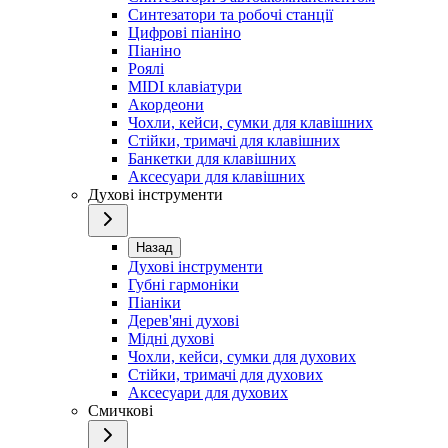
Синтезатори та робочі станції
Цифрові піаніно
Піаніно
Роялі
MIDI клавіатури
Акордеони
Чохли, кейси, сумки для клавішних
Стійки, тримачі для клавішних
Банкетки для клавішних
Аксесуари для клавішних
Духові інструменти
Назад
Духові інструменти
Губні гармоніки
Піаніки
Дерев'яні духові
Мідні духові
Чохли, кейси, сумки для духових
Стійки, тримачі для духових
Аксесуари для духових
Смичкові