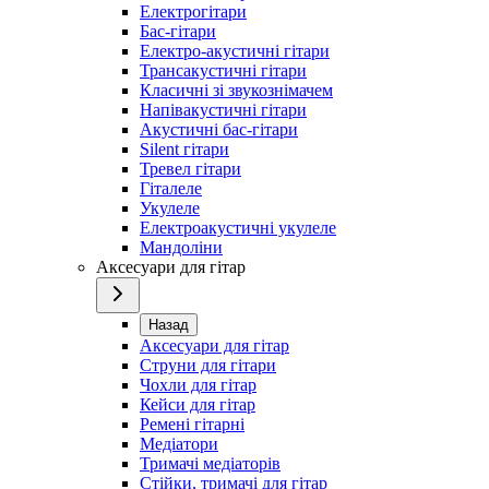
Електрогітари
Бас-гітари
Електро-акустичні гітари
Трансакустичні гітари
Класичні зі звукознімачем
Напівакустичні гітари
Акустичні бас-гітари
Silent гітари
Тревел гітари
Гіталеле
Укулеле
Електроакустичні укулеле
Мандоліни
Аксесуари для гітар
Назад
Аксесуари для гітар
Струни для гітари
Чохли для гітар
Кейси для гітар
Ремені гітарні
Медіатори
Тримачі медіаторів
Стійки, тримачі для гітар