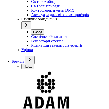
Світовое обладнання
Світлові прилади
Контролери, пульти DMX
Аксесуари для світлових приборів
Сценічне обладнання
Назад
Сценічне обладнання
Генератори ефектів
Рідина для генераторів ефектів
Уцінка
Бренди
Назад