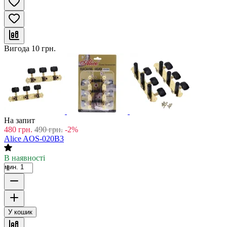
Вигода
10
грн.
На запит
480
грн.
490
грн.
-2%
Alice AOS-020B3
В наявності
мин. 1
У кошик