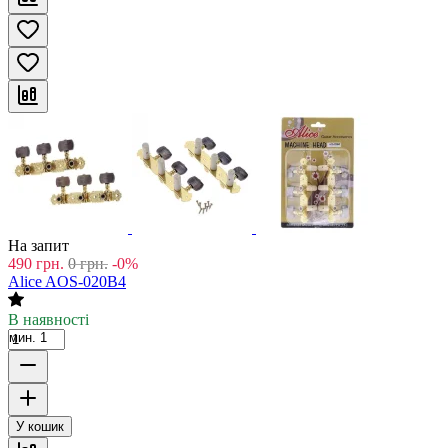
На запит
490
грн.
0
грн.
-0%
Alice AOS-020B4
В наявності
мин. 1
У кошик