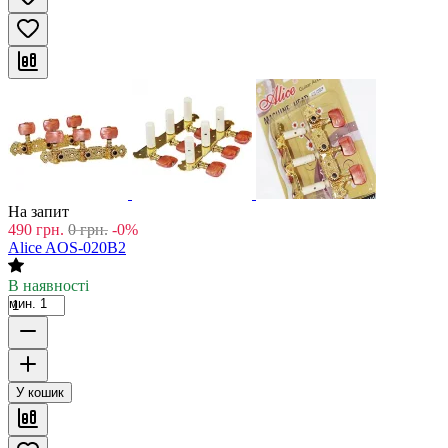
На запит
490
грн.
0
грн.
-0%
Alice AOS-020B2
В наявності
мин. 1
У кошик