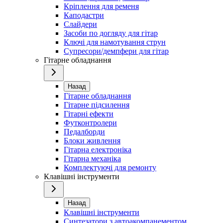
Кріплення для ременя
Каподастри
Слайдери
Засоби по догляду для гітар
Ключі для намотування струн
Супресори/демпфери для гітар
Гітарне обладнання
Назад
Гітарне обладнання
Гітарне підсилення
Гітарні ефекти
Футконтролери
Педалборди
Блоки живлення
Гітарна електроніка
Гітарна механіка
Комплектуючі для ремонту
Клавішні інструменти
Назад
Клавішні інструменти
Синтезатори з автоакомпанементом