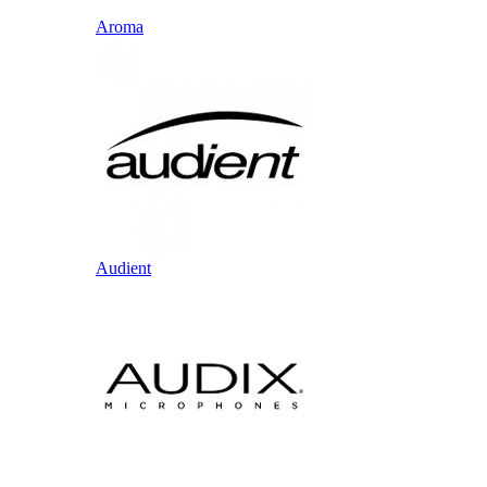
Aroma
Audient