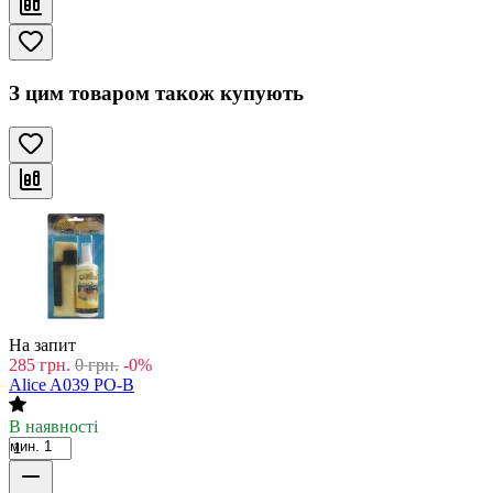
З цим товаром також купують
На запит
285
грн.
0
грн.
-0%
Alice A039 PO-B
В наявності
мин. 1