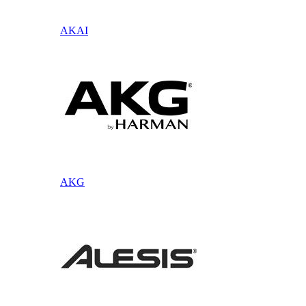
AKAI
AKG