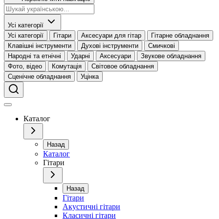
Усі категорії
Усі категорії
Гітари
Аксесуари для гітар
Гітарне обладнання
Клавішні інструменти
Духові інструменти
Смичкові
Народні та етнічні
Ударні
Аксесуари
Звукове обладнання
Фото, відео
Комутація
Світовое обладнання
Сценічне обладнання
Уцінка
Каталог
Назад
Каталог
Гітари
Назад
Гітари
Акустичні гітари
Класичні гітари