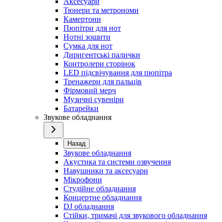
Аксесуари
Тюнери та метрономи
Камертони
Пюпітри для нот
Нотні зошити
Сумка для нот
Диригентські палички
Контролери сторінок
LED підсвічування для пюпітра
Тренажери для пальців
Фірмовий мерч
Музичні сувеніри
Батарейки
Звукове обладнання
Назад
Звукове обладнання
Акустика та системи озвучення
Навушники та аксесуари
Мікрофони
Студійне обладнання
Концертне обладнання
DJ обладнання
Стійки, тримачі для звукового обладнання