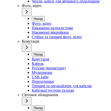
Чохли, кейси для звукового обладнання
Фото, відео
Назад
Фото, відео
Накамерні радіосистеми
Накамерні мікрофони
Стійки та тримачі фото, відео
Комутація
Назад
Комутація
Кабель
Роз'єми (конектори)
Мультикори
USB хаби
Перехідники
Тримачі та органайзери для кабелів
Кабельні тестери та ножі
Світовое обладнання
Назад