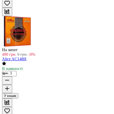
На запит
490
грн.
0
грн.
-0%
Alice AC148H
В наявності
мин. 1
У кошик