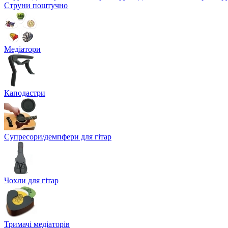
Струни поштучно
Медіатори
Каподастри
Супресори/демпфери для гітар
Чохли для гітар
Тримачі медіаторів