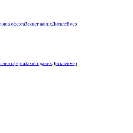
ічна оферта
Захист даних
Дисклеймер
ічна оферта
Захист даних
Дисклеймер