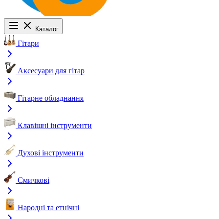
Каталог
Гітари
Аксесуари для гітар
Гітарне обладнання
Клавішні інструменти
Духові інструменти
Смичкові
Народні та етнічні