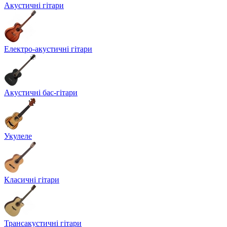
Акустичні гітари
Електро-акустичні гітари
Акустичні бас-гітари
Укулеле
Класичні гітари
Трансакустичні гітари