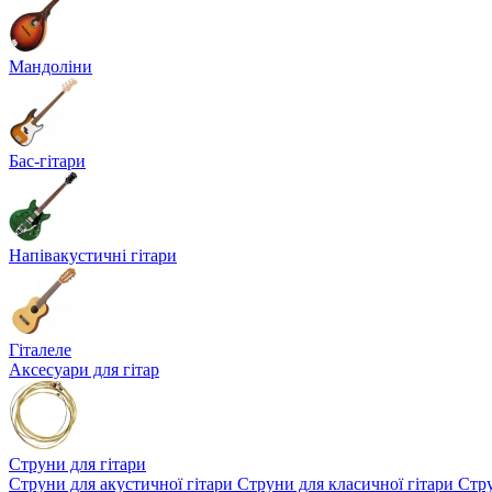
Мандоліни
Бас-гітари
Напівакустичні гітари
Гіталеле
Аксесуари для гітар
Струни для гітари
Струни для акустичної гітари
Струни для класичної гітари
Стру