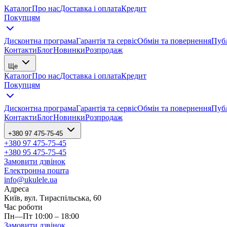
Каталог
Про нас
Доставка і оплата
Кредит
Покупцям
Дисконтна програма
Гарантія та сервіс
Обмін та повернення
Публ
Контакти
Блог
Новинки
Розпродаж
Ще
Каталог
Про нас
Доставка і оплата
Кредит
Покупцям
Дисконтна програма
Гарантія та сервіс
Обмін та повернення
Публ
Контакти
Блог
Новинки
Розпродаж
+380 97 475-75-45
+380 97 475-75-45
+380 95 475-75-45
Замовити дзвінок
Електронна пошта
info@ukulele.ua
Адреса
Київ, вул. Тираспільська, 60
Час роботи
Пн—Пт 10:00 – 18:00
Замовити дзвінок