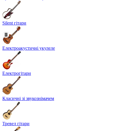
Silent гітари
Електроакустичні укулеле
Електрогітари
Класичні зі звукознімачем
Тревел гітари