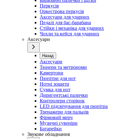
Барабанні палички і щітки
Перкусія
Оркестрова перкусія
Аксесуари для ударних
Педалі для бас-барабана
Стійки і механіка для ударних
Чохли та кейси для ударних
Аксесуари
Назад
Аксесуари
Тюнери та метрономи
Камертони
Пюпітри для нот
Нотні зошити
Сумка для нот
Диригентські палички
Контролери сторінок
LED підсвічування для пюпітра
Тренажери для пальців
Фірмовий мерч
Музичні сувеніри
Батарейки
Звукове обладнання