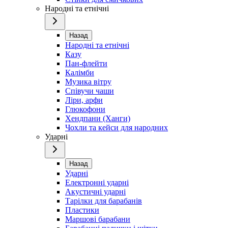
Народні та етнічні
Назад
Народні та етнічні
Казу
Пан-флейти
Калімби
Музика вітру
Співучи чаши
Ліри, арфи
Глюкофони
Хендпани (Ханги)
Чохли та кейси для народних
Ударні
Назад
Ударні
Електронні ударні
Акустичні ударні
Тарілки для барабанів
Пластики
Маршові барабани