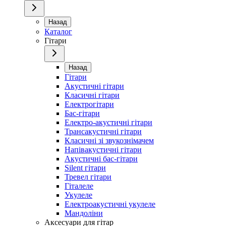
Назад
Каталог
Гітари
Назад
Гітари
Акустичні гітари
Класичні гітари
Електрогітари
Бас-гітари
Електро-акустичні гітари
Трансакустичні гітари
Класичні зі звукознімачем
Напівакустичні гітари
Акустичні бас-гітари
Silent гітари
Тревел гітари
Гіталеле
Укулеле
Електроакустичні укулеле
Мандоліни
Аксесуари для гітар