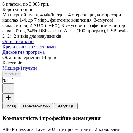
6 платежі по 3,985 грн.
Короткий опис:
Мікшерний пульт, 4 мік/інстр. + 4 стереопари, компресори в
каналах 1-4, до 7 мікр., фантомне живлення, 3-смугові
еквалайзери, 2 AUX (1+FX), 9-смуговий графічний майстер-
еквалайзер, 24біт DSP ефекти Alesis (100 програм), USB аудіо
2+2), 2 вихід для навушників
Опис повністю
Кредит, оплата частинами
Дисконтна програма
Обмін/повернення 14 днів
Категорії:
Мікшерні пульти
У кошик
мин. 1
Огляд
Характеристики
Відгуки (0)
Компактність і професійне оснащення
Alto Professional Live 1202 - це професійний 12-канальний