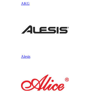
AKG
Alesis