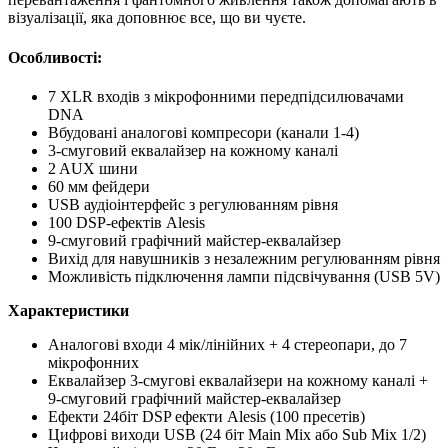
візуалізації, яка доповнює все, що ви чуєте.
Особливості:
7 XLR входів з мікрофонними передпідсилювачами
DNA
Вбудовані аналогові компресори (канали 1-4)
3-смуговий еквалайзер на кожному каналі
2 AUX шини
60 мм фейдери
USB аудіоінтерфейс з регулюванням рівня
100 DSP-ефектів Alesis
9-смуговий графічний майстер-еквалайзер
Вихід для навушників з незалежним регулюванням рівня
Можливість підключення лампи підсвічування (USB 5V)
Характеристики
Аналогові входи 4 мік/лінійних + 4 стереопари, до 7
мікрофонних
Еквалайзер 3-смугові еквалайзери на кожному каналі +
9-смуговий графічний майстер-еквалайзер
Ефекти 24біт DSP ефекти Alesis (100 пресетів)
Цифрові виходи USB (24 біт Main Mix або Sub Mix 1/2)