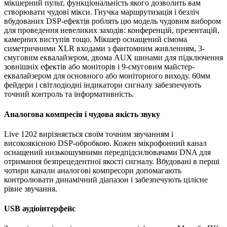
мікшерний пульт, функціональність якого дозволить вам
створювати чудові мікси. Гнучка маршрутизація і безліч
вбудованих DSP-ефектів роблять цю модель чудовим вибором
для проведення невеликих заходів: конференцій, презентацій,
камерних виступів тощо. Мікшер оснащений сімома
симетричними XLR входами з фантомним живленням, 3-
смуговим еквалайзером, двома AUX шинами для підключення
зовнішніх ефектів або моніторів і 9-смуговим майстер-
еквалайзером для основного або моніторного виходу. 60мм
фейдери і світлодіодні індикатори сигналу забезпечують
точний контроль та інформативність.
Аналогова компресія і чудова якість звуку
Live 1202 вирізняється своїм точним звучанням і
високоякісною DSP-обробкою. Кожен мікрофонний канал
оснащений низькошумними передпідсилювачами DNA для
отримання безпрецедентної якості сигналу. Вбудовані в перші
чотири канали аналогові компресори допомагають
контролювати динамічний діапазон і забезпечують цілісне
рівне звучання.
USB аудіоінтерфейс