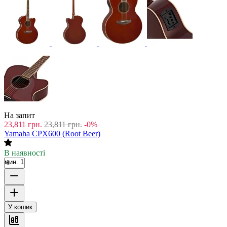
На запит
23,811
грн.
23,811
грн.
-0%
Yamaha CPX600 (Root Beer)
В наявності
мин. 1
У кошик