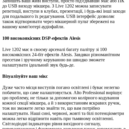
Запишіть ваші живі виступи, просто під'єднавши Mac або ПК
до USB виходу мікшера. З Live 1202 можна записувати
репетиції, виступи в клубах, презентації, і будь-які інші заходи
для подальшого їх редагування. USB інтерфейс дозволяє
також відтворювати через мікшерний пульт збережені на
вашому комп'ютері аудіофайли.
100 високоякісних DSP-ефектів Alesis
Live 1202 має в своєму арсеналі багату палітру зі 100
високоякісних 24-біт ефектів Alesis. Завдяки різноманітним
пресетам і зручному керуванню ви швидко зможете
налаштувати ідеальний звук будь-де.
Візуалізуйте ваш мікс
Дуже часто місця виступів погано освітлені і буває нелегко
побачити, що саме налаштовується. Alto Professional вирішує
цю проблему, не тільки за допомогою колірного кодування
кожної секції мікшера, а й з використанням яскравих ручок,
тож ви зможете легко знайти те, що вам потрібно
налаштувати. Наші сині, червоні, жовті та білі потенціометри
можна легко відрізнити навіть при тьмяному освітленні.
Світлодіодні індикатори рівня вихідного сигналу,
перевантаження і фантомного живлення також допомагають в