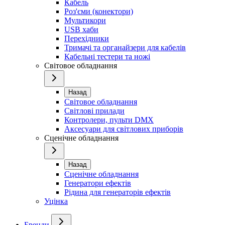
Кабель
Роз'єми (конектори)
Мультикори
USB хаби
Перехідники
Тримачі та органайзери для кабелів
Кабельні тестери та ножі
Світовое обладнання
Назад
Світовое обладнання
Світлові прилади
Контролери, пульти DMX
Аксесуари для світлових приборів
Сценічне обладнання
Назад
Сценічне обладнання
Генератори ефектів
Рідина для генераторів ефектів
Уцінка
Бренди