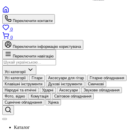
Переключити контакти
0
0
Переключити інформацію користувача
Переключити навігацію
Усі категорії
Усі категорії
Гітари
Аксесуари для гітар
Гітарне обладнання
Клавішні інструменти
Духові інструменти
Смичкові
Народні та етнічні
Ударні
Аксесуари
Звукове обладнання
Фото, відео
Комутація
Світовое обладнання
Сценічне обладнання
Уцінка
Каталог