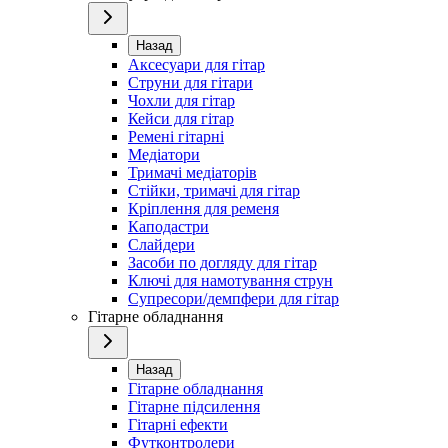
Назад
Аксесуари для гітар
Струни для гітари
Чохли для гітар
Кейси для гітар
Ремені гітарні
Медіатори
Тримачі медіаторів
Стійки, тримачі для гітар
Кріплення для ременя
Каподастри
Слайдери
Засоби по догляду для гітар
Ключі для намотування струн
Супресори/демпфери для гітар
Гітарне обладнання
Назад
Гітарне обладнання
Гітарне підсилення
Гітарні ефекти
Футконтролери