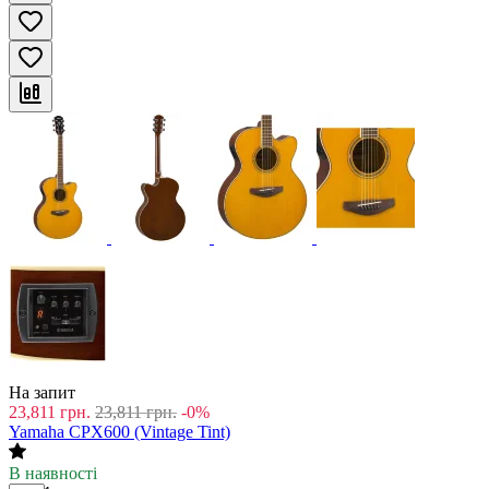
На запит
23,811
грн.
23,811
грн.
-0%
Yamaha CPX600 (Vintage Tint)
В наявності