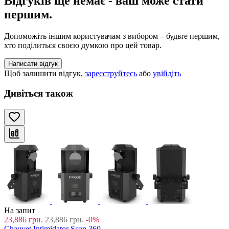
Відгуків ще немає - ваш може стати
першим.
Допоможіть іншим користувачам з вибором – будьте першим,
хто поділиться своєю думкою про цей товар.
Написати відгук
Щоб залишити відгук,
зареєструйтесь
або
увійдіть
Дивіться також
На запит
23,886
грн.
23,886
грн.
-0%
Chauvet Intimidator Scan 360