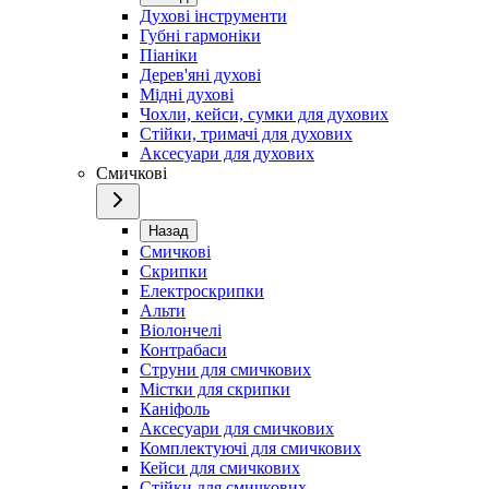
Духові інструменти
Губні гармоніки
Піаніки
Дерев'яні духові
Мідні духові
Чохли, кейси, сумки для духових
Стійки, тримачі для духових
Аксесуари для духових
Смичкові
Назад
Смичкові
Скрипки
Електроскрипки
Альти
Віолончелі
Контрабаси
Струни для смичкових
Містки для скрипки
Каніфоль
Аксесуари для смичкових
Комплектуючі для смичкових
Кейси для смичкових
Стійки для смичкових