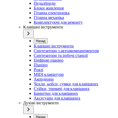
Педалборди
Блоки живлення
Гітарна електроніка
Гітарна механіка
Комплектуючі для ремонту
Клавішні інструменти
Назад
Клавішні інструменти
Синтезатори з автоакомпанементом
Синтезатори та робочі станції
Цифрові піаніно
Піаніно
Роялі
MIDI клавіатури
Акордеони
Чохли, кейси, сумки для клавішних
Стійки, тримачі для клавішних
Банкетки для клавішних
Аксесуари для клавішних
Духові інструменти
Назад