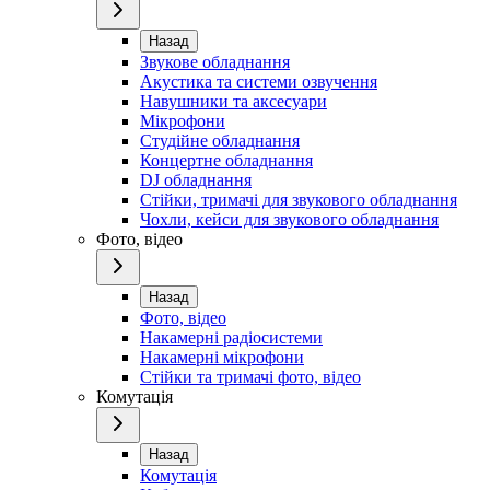
Назад
Звукове обладнання
Акустика та системи озвучення
Навушники та аксесуари
Мікрофони
Студійне обладнання
Концертне обладнання
DJ обладнання
Стійки, тримачі для звукового обладнання
Чохли, кейси для звукового обладнання
Фото, відео
Назад
Фото, відео
Накамерні радіосистеми
Накамерні мікрофони
Стійки та тримачі фото, відео
Комутація
Назад
Комутація