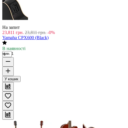
На запит
23,811
грн.
23,811
грн.
-0%
Yamaha CPX600 (Black)
В наявності
мин. 1
У кошик