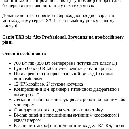
повний захист випромінювачів. Ці гучномовці створені для
безперервного використання у важких умовах.
Додайте до цього повний набір входів/виходів і варіантів
монтажу, тому серія TX3 зіграє незамінну роль у вашому
виступі.
Серія TX3 від Alto Professional. Звучання на професійному
рівні.
Основні особливості:
700 Вт пік (350 Вт безперервна потужність класу D)
Рупор 90 x 60 В забезпечує велику зону покриття
Повна решітка створює стильний вигляд і захищає
випромінювачі
12"НЧ-драйвер, 2"звукова котушка
Компресійний ВЧ-драйвер з титановою діафрагмою з
діаметром 1"
Легка портативна конструкція для роботи основним або
монітором
Стандартний стакан для установки на стійку
Bi-amp дизайн з прецизійним активним кросовером і
еквалайзером
Балансний мікрофонний/лінійний вхід XLR/TRS, вихід