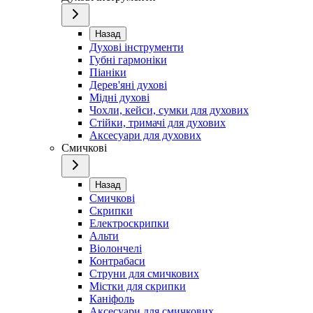
Назад
Духові інструменти
Губні гармоніки
Піаніки
Дерев'яні духові
Мідні духові
Чохли, кейси, сумки для духових
Стійки, тримачі для духових
Аксесуари для духових
Смичкові
Назад
Смичкові
Скрипки
Електроскрипки
Альти
Віолончелі
Контрабаси
Струни для смичкових
Містки для скрипки
Каніфоль
Аксесуари для смичкових