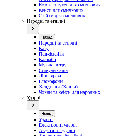
Комплектуючі для смичкових
Кейси для смичкових
Стійки для смичкових
Народні та етнічні
Назад
Народні та етнічні
Казу
Пан-флейти
Калімби
Музика вітру
Співучи чаши
Ліри, арфи
Глюкофони
Хендпани (Ханги)
Чохли та кейси для народних
Ударні
Назад
Ударні
Електронні ударні
Акустичні ударні
Тарілки для барабанів