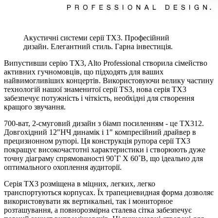
Акустичні системи серії TX3. Професійний
дизайн. Елегантний стиль. Гарна інвестиція.
Випустивши серію TX3, Alto Professional створила сімейство
активних гучномовців, що підходять для ваших
найвимогливіших концертів. Використовуючи велику частину
технологій нашої знаменитої серії TS3, нова серія TX3
забезпечує потужність і чіткість, необхідні для створення
кращого звучання.
700-ват, 2-смуговий дизайн з біамп посиленням - це TX312.
Довгохідний 12"НЧ динамік і 1" компресійний драйвер в
прецизионном рупорі. Ця конструкція рупора серії TX3
покращує високочастотні характеристики і створюють дуже
точну діаграму спрямованості 90˚Г X 60˚В, що ідеально для
оптимального охоплення аудиторії.
Серія TX3 розміщена в міцних, легких, легко
транспортуються корпусах. Їх трапециевидная форма дозволяє
використовувати як вертикальні, так і мониторное
розташування, а повнорозмірна сталева сітка забезпечує