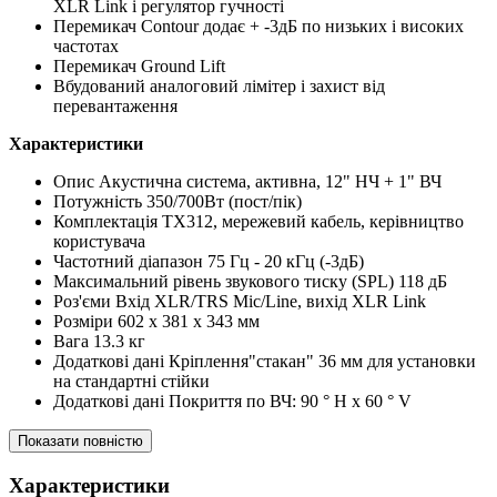
XLR Link і регулятор гучності
Перемикач Contour додає + -3дБ по низьких і високих
частотах
Перемикач Ground Lift
Вбудований аналоговий лімітер і захист від
перевантаження
Характеристики
Опис Акустична система, активна, 12" НЧ + 1" ВЧ
Потужність 350/700Вт (пост/пік)
Комплектація TX312, мережевий кабель, керівництво
користувача
Частотний діапазон 75 Гц - 20 кГц (-3дБ)
Максимальний рівень звукового тиску (SPL) 118 дБ
Роз'єми Вхід XLR/TRS Mic/Line, вихід XLR Link
Розміри 602 x 381 x 343 мм
Вага 13.3 кг
Додаткові дані Кріплення"стакан" 36 мм для установки
на стандартні стійки
Додаткові дані Покриття по ВЧ: 90 ° H x 60 ° V
Показати повністю
Характеристики