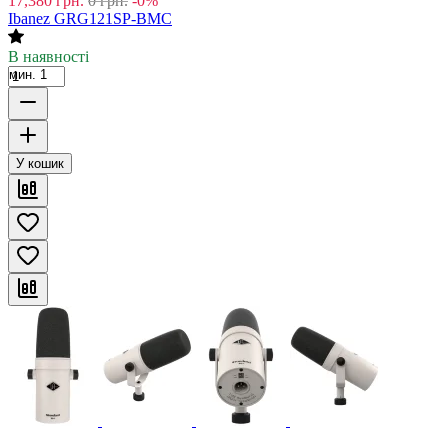
17,380
грн.
0
грн.
-0%
Ibanez GRG121SP-BMC
В наявності
мин. 1
У кошик