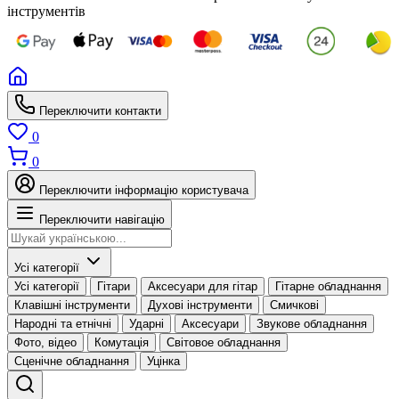
інструментів
Переключити контакти
0
0
Переключити інформацію користувача
Переключити навігацію
Усі категорії
Усі категорії
Гітари
Аксесуари для гітар
Гітарне обладнання
Клавішні інструменти
Духові інструменти
Смичкові
Народні та етнічні
Ударні
Аксесуари
Звукове обладнання
Фото, відео
Комутація
Світовое обладнання
Сценічне обладнання
Уцінка