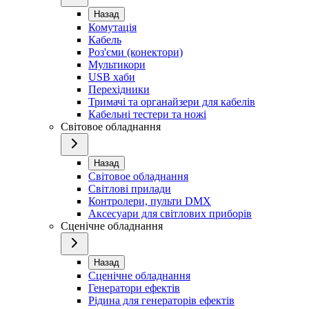
Назад
Комутація
Кабель
Роз'єми (конектори)
Мультикори
USB хаби
Перехідники
Тримачі та органайзери для кабелів
Кабельні тестери та ножі
Світовое обладнання
Назад
Світовое обладнання
Світлові прилади
Контролери, пульти DMX
Аксесуари для світлових приборів
Сценічне обладнання
Назад
Сценічне обладнання
Генератори ефектів
Рідина для генераторів ефектів