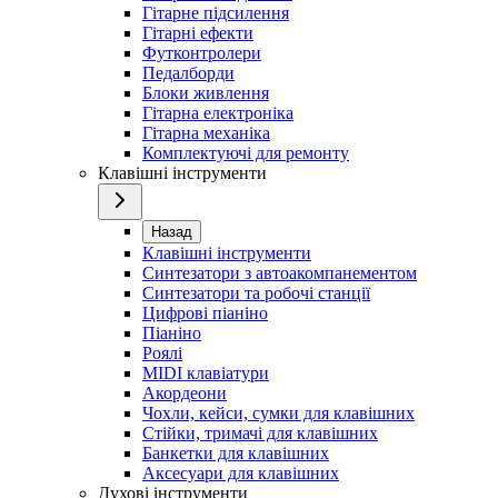
Гітарне підсилення
Гітарні ефекти
Футконтролери
Педалборди
Блоки живлення
Гітарна електроніка
Гітарна механіка
Комплектуючі для ремонту
Клавішні інструменти
Назад
Клавішні інструменти
Синтезатори з автоакомпанементом
Синтезатори та робочі станції
Цифрові піаніно
Піаніно
Роялі
MIDI клавіатури
Акордеони
Чохли, кейси, сумки для клавішних
Стійки, тримачі для клавішних
Банкетки для клавішних
Аксесуари для клавішних
Духові інструменти