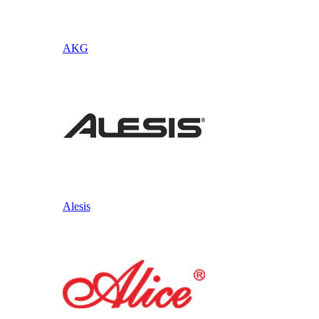
AKG
Alesis