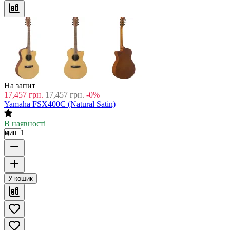
На запит
17,457
грн.
17,457
грн.
-0%
Yamaha FSX400C (Natural Satin)
В наявності
мин. 1
У кошик