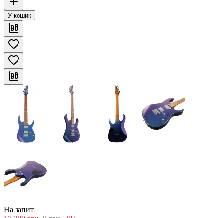
У кошик
На запит