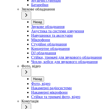
Музичні сувеніри
Батарейки
Звукове обладнання
Назад
Звукове обладнання
Акустика та системи озвучення
Навушники та аксесуари
Мікрофони
Студійне обладнання
Концертне обладнання
DJ обладнання
Стійки, тримачі для звукового обладнання
Чохли, кейси для звукового обладнання
Фото, відео
Назад
Фото, відео
Накамерні радіосистеми
Накамерні мікрофони
Стійки та тримачі фото, відео
Комутація