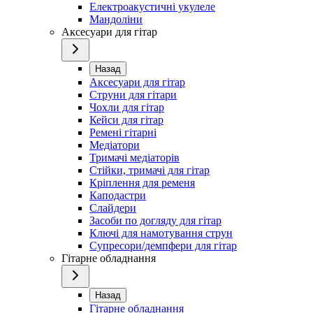
Електроакустичні укулеле
Мандоліни
Аксесуари для гітар
Назад
Аксесуари для гітар
Струни для гітари
Чохли для гітар
Кейси для гітар
Ремені гітарні
Медіатори
Тримачі медіаторів
Стійки, тримачі для гітар
Кріплення для ременя
Каподастри
Слайдери
Засоби по догляду для гітар
Ключі для намотування струн
Супресори/демпфери для гітар
Гітарне обладнання
Назад
Гітарне обладнання