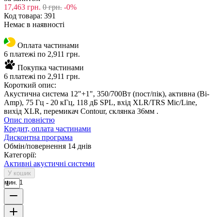
17,463
грн.
0
грн.
-0%
Код товара:
391
Немає в наявності
Оплата частинами
6 платежі по 2,911 грн.
Покупка частинами
6 платежі по 2,911 грн.
Короткий опис:
Акустична система 12"+1", 350/700Вт (пост/пік), активна (Bi-
Amp), 75 Гц - 20 кГц, 118 дБ SPL, вхід XLR/TRS Mic/Line,
вихід XLR, перемикач Contour, склянка 36мм .
Опис повністю
Кредит, оплата частинами
Дисконтна програма
Обмін/повернення 14 днів
Категорії:
Активні акустичні системи
У кошик
мин. 1