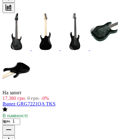
На запит
17,380
грн.
0
грн.
-0%
Ibanez GRG7221QA TKS
В наявності
мин. 1