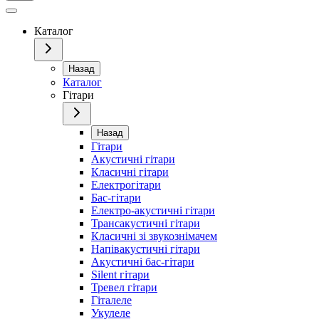
Каталог
Назад
Каталог
Гітари
Назад
Гітари
Акустичні гітари
Класичні гітари
Електрогітари
Бас-гітари
Електро-акустичні гітари
Трансакустичні гітари
Класичні зі звукознімачем
Напівакустичні гітари
Акустичні бас-гітари
Silent гітари
Тревел гітари
Гіталеле
Укулеле