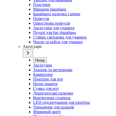
Пластики
Маршові барабани
Барабанні палички і щітки
Перкусія
Оркестрова перкусія
Аксесуари для ударних
Педалі для бас-барабана
Стійки і механіка для ударних
Чохли та кейси для ударних
Аксесуари
Назад
Аксесуари
Тюнери та метрономи
Камертони
Пюпітри для нот
Нотні зошити
Сумка для нот
Диригентські палички
Контролери сторінок
LED підсвічування для пюпітра
Тренажери для пальців
Фірмовий мерч