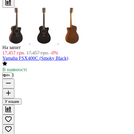
На запит
17,457
грн.
17,457
грн.
-0%
Yamaha FSX400C (Smoky Black)
В наявності
мин. 1
У кошик