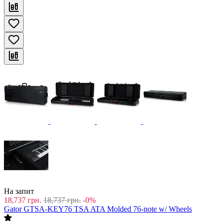
На запит
18,737
грн.
18,737
грн.
-0%
Gator GTSA-KEY76 TSA ATA Molded 76-note w/ Wheels