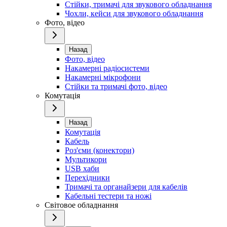
Стійки, тримачі для звукового обладнання
Чохли, кейси для звукового обладнання
Фото, відео
Назад
Фото, відео
Накамерні радіосистеми
Накамерні мікрофони
Стійки та тримачі фото, відео
Комутація
Назад
Комутація
Кабель
Роз'єми (конектори)
Мультикори
USB хаби
Перехідники
Тримачі та органайзери для кабелів
Кабельні тестери та ножі
Світовое обладнання