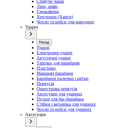
Співучи чаши
Ліри, арфи
Глюкофони
Хендпани (Ханги)
Чохли та кейси для народних
Ударні
Назад
Ударні
Електронні ударні
Акустичні ударні
Тарілки для барабанів
Пластики
Маршові барабани
Барабанні палички і щітки
Перкусія
Оркестрова перкусія
Аксесуари для ударних
Педалі для бас-барабана
Стійки і механіка для ударних
Чохли та кейси для ударних
Аксесуари