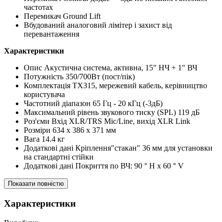
частотах
Перемикач Ground Lift
Вбудований аналоговий лімітер і захист від
перевантаження
Характеристики
Опис Акустична система, активна, 15" НЧ + 1" ВЧ
Потужність 350/700Вт (пост/пік)
Комплектація TX315, мережевий кабель, керівництво
користувача
Частотний діапазон 65 Гц - 20 кГц (-3дБ)
Максимальний рівень звукового тиску (SPL) 119 дБ
Роз'єми Вхід XLR/TRS Mic/Line, вихід XLR Link
Розміри 634 x 386 x 371 мм
Вага 14.4 кг
Додаткові дані Кріплення"стакан" 36 мм для установки
на стандартні стійки
Додаткові дані Покриття по ВЧ: 90 ° H x 60 ° V
Показати повністю
Характеристики