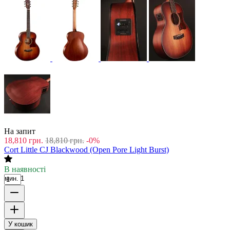
На запит
18,810
грн.
18,810
грн.
-0%
Cort Little CJ Blackwood (Open Pore Light Burst)
В наявності
мин. 1
У кошик