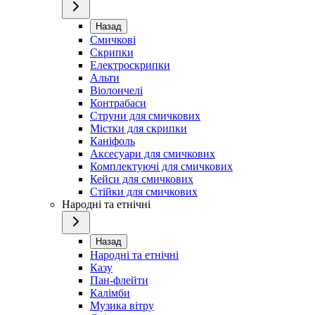
Назад
Смичкові
Скрипки
Електроскрипки
Альти
Віолончелі
Контрабаси
Струни для смичкових
Містки для скрипки
Каніфоль
Аксесуари для смичкових
Комплектуючі для смичкових
Кейси для смичкових
Стійки для смичкових
Народні та етнічні
Назад
Народні та етнічні
Казу
Пан-флейти
Калімби
Музика вітру