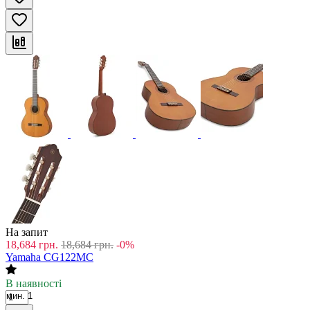
На запит
18,684
грн.
18,684
грн.
-0%
Yamaha CG122MC
В наявності
мин. 1