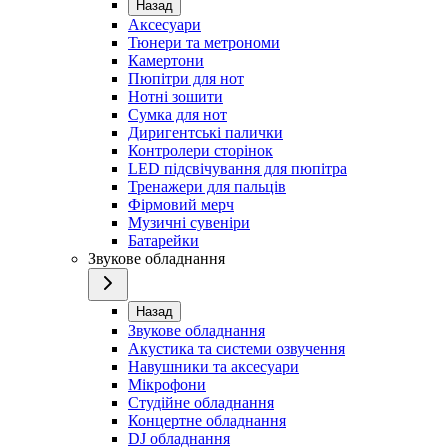
Назад
Аксесуари
Тюнери та метрономи
Камертони
Пюпітри для нот
Нотні зошити
Сумка для нот
Диригентські палички
Контролери сторінок
LED підсвічування для пюпітра
Тренажери для пальців
Фірмовий мерч
Музичні сувеніри
Батарейки
Звукове обладнання
Назад
Звукове обладнання
Акустика та системи озвучення
Навушники та аксесуари
Мікрофони
Студійне обладнання
Концертне обладнання
DJ обладнання