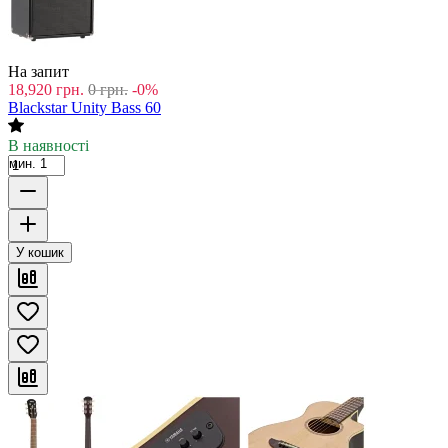
На запит
18,920
грн.
0
грн.
-0%
Blackstar Unity Bass 60
В наявності
мин. 1
У кошик