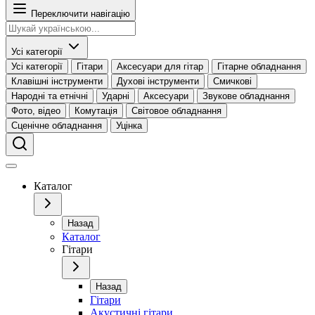
Переключити навігацію
Усі категорії
Усі категорії
Гітари
Аксесуари для гітар
Гітарне обладнання
Клавішні інструменти
Духові інструменти
Смичкові
Народні та етнічні
Ударні
Аксесуари
Звукове обладнання
Фото, відео
Комутація
Світовое обладнання
Сценічне обладнання
Уцінка
Каталог
Назад
Каталог
Гітари
Назад
Гітари
Акустичні гітари