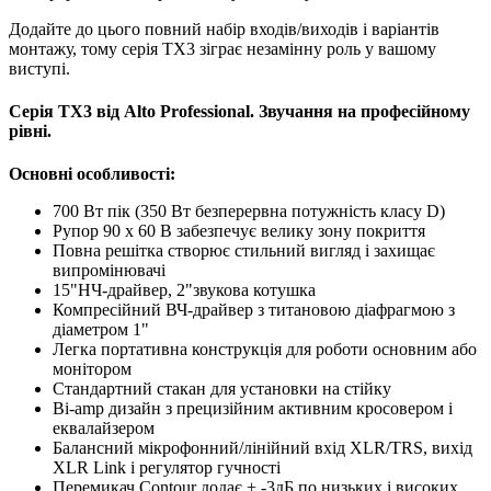
Додайте до цього повний набір входів/виходів і варіантів
монтажу, тому серія TX3 зіграє незамінну роль у вашому
виступі.
Серія TX3 від Alto Professional. Звучання на професійному
рівні.
Основні особливості:
700 Вт пік (350 Вт безперервна потужність класу D)
Рупор 90 x 60 В забезпечує велику зону покриття
Повна решітка створює стильний вигляд і захищає
випромінювачі
15"НЧ-драйвер, 2"звукова котушка
Компресійний ВЧ-драйвер з титановою діафрагмою з
діаметром 1"
Легка портативна конструкція для роботи основним або
монітором
Стандартний стакан для установки на стійку
Bi-amp дизайн з прецизійним активним кросовером і
еквалайзером
Балансний мікрофонний/лінійний вхід XLR/TRS, вихід
XLR Link і регулятор гучності
Перемикач Contour додає + -3дБ по низьких і високих