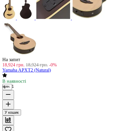
На запит
18,924
грн.
18,924
грн.
-0%
Yamaha APXT2 (Natural)
В наявності
мин. 1
У кошик