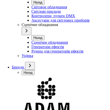
Назад
Світовое обладнання
Світлові прилади
Контролери, пульти DMX
Аксесуари для світлових приборів
Сценічне обладнання
Назад
Сценічне обладнання
Генератори ефектів
Рідина для генераторів ефектів
Уцінка
Бренди
Назад