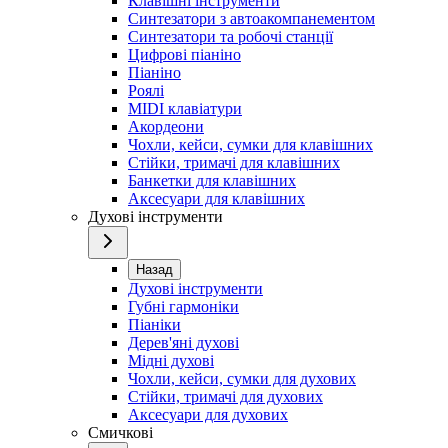
Клавішні інструменти
Синтезатори з автоакомпанементом
Синтезатори та робочі станції
Цифрові піаніно
Піаніно
Роялі
MIDI клавіатури
Акордеони
Чохли, кейси, сумки для клавішних
Стійки, тримачі для клавішних
Банкетки для клавішних
Аксесуари для клавішних
Духові інструменти
Назад
Духові інструменти
Губні гармоніки
Піаніки
Дерев'яні духові
Мідні духові
Чохли, кейси, сумки для духових
Стійки, тримачі для духових
Аксесуари для духових
Смичкові