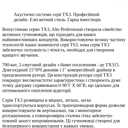
Акустичні системи серії TX3. Професійний
дизайн. Елегантний стиль. Гарна інвестиція.
Випустивши серію TX3, Alto Professional створила сімейство
активних гучномовців, що підходять для ваших
найвимогливіших концертів. Використовуючи велику частину
технологій нашої знаменитої серії TS3, нова серія TX3
забезпечує потужність і чіткість, необхідні для створення
кращого звучання.
700-ват, 2-смуговий дизайн з біамп посиленням - це TX315.
Довгохідний 15"НЧ динамік і 1" компресійний драйвер в
прецизионном рупорі. Ця конструкція рупора серії TX3
покращує високочастотні характеристики і створюють дуже
точну діаграму спрямованості 90˚Г X 60˚В, що ідеально для
оптимального охоплення аудиторії.
Серія TX3 розміщена в міцних, легких, легко
транспортуються корпусах. Їх трапециевидная форма дозволяє
використовувати як вертикальні, так і мониторное
розташування, а повнорозмірна сталева сітка забезпечує
повний захист випромінювачів. Ці гучномовці створені для
безперервного використання у важких умовах.