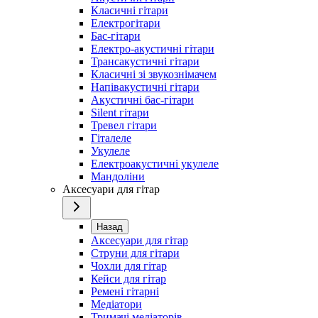
Класичні гітари
Електрогітари
Бас-гітари
Електро-акустичні гітари
Трансакустичні гітари
Класичні зі звукознімачем
Напівакустичні гітари
Акустичні бас-гітари
Silent гітари
Тревел гітари
Гіталеле
Укулеле
Електроакустичні укулеле
Мандоліни
Аксесуари для гітар
Назад
Аксесуари для гітар
Струни для гітари
Чохли для гітар
Кейси для гітар
Ремені гітарні
Медіатори
Тримачі медіаторів