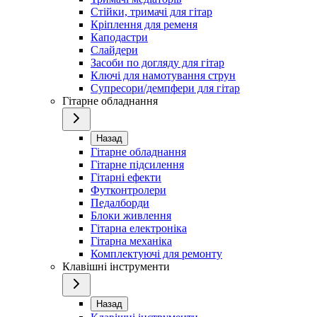
Стійки, тримачі для гітар
Кріплення для ременя
Каподастри
Слайдери
Засоби по догляду для гітар
Ключі для намотування струн
Супресори/демпфери для гітар
Гітарне обладнання
Назад
Гітарне обладнання
Гітарне підсилення
Гітарні ефекти
Футконтролери
Педалборди
Блоки живлення
Гітарна електроніка
Гітарна механіка
Комплектуючі для ремонту
Клавішні інструменти
Назад