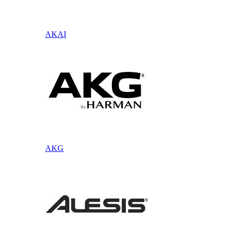
AKAI
AKG