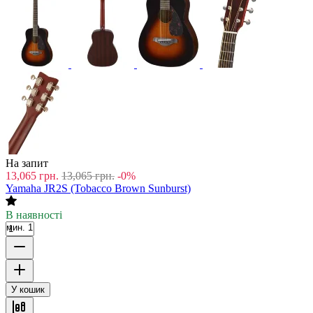
На запит
13,065
грн.
13,065
грн.
-0%
Yamaha JR2S (Tobacco Brown Sunburst)
В наявності
мин. 1
У кошик