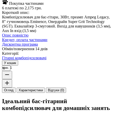
Покупка частинами
6 платежі по 2,175 грн.
Короткий опис:
Комбопідсилювач для бас-гітари, 30Вт, преамп Ampeg Legacy,
8" гучномовець Eminence, Овердрайв Super Grit Technology
(SGT). Еквалайзер 3-смуговий. Вихід для навушників (3,5 мм),
Aux In вхід (3,5 мм)
Опис повністю
Кредит, оплата частинами
Дисконтна програма
Обмін/повернення 14 днів
Категорії:
Гітарні комбопідсилювачі
У кошик
мин. 1
Огляд
Характеристики
Відгуки (0)
Ідеальний бас-гітарний
комбопідсилювач для домашніх занять