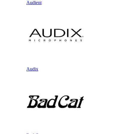
Audient
Audix