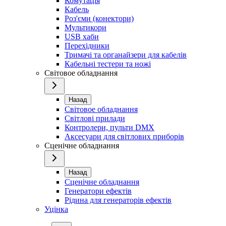
Комутація
Кабель
Роз'єми (конектори)
Мультикори
USB хаби
Перехідники
Тримачі та органайзери для кабелів
Кабельні тестери та ножі
Світовое обладнання
Назад
Світовое обладнання
Світлові прилади
Контролери, пульти DMX
Аксесуари для світлових приборів
Сценічне обладнання
Назад
Сценічне обладнання
Генератори ефектів
Рідина для генераторів ефектів
Уцінка