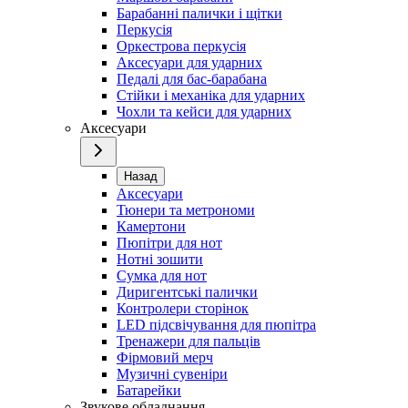
Барабанні палички і щітки
Перкусія
Оркестрова перкусія
Аксесуари для ударних
Педалі для бас-барабана
Стійки і механіка для ударних
Чохли та кейси для ударних
Аксесуари
Назад
Аксесуари
Тюнери та метрономи
Камертони
Пюпітри для нот
Нотні зошити
Сумка для нот
Диригентські палички
Контролери сторінок
LED підсвічування для пюпітра
Тренажери для пальців
Фірмовий мерч
Музичні сувеніри
Батарейки
Звукове обладнання