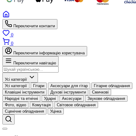
Переключити контакти
0
0
Переключити інформацію користувача
Переключити навігацію
Усі категорії
Усі категорії
Гітари
Аксесуари для гітар
Гітарне обладнання
Клавішні інструменти
Духові інструменти
Смичкові
Народні та етнічні
Ударні
Аксесуари
Звукове обладнання
Фото, відео
Комутація
Світовое обладнання
Сценічне обладнання
Уцінка