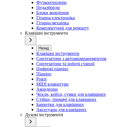
Футконтролери
Педалборди
Блоки живлення
Гітарна електроніка
Гітарна механіка
Комплектуючі для ремонту
Клавішні інструменти
Назад
Клавішні інструменти
Синтезатори з автоакомпанементом
Синтезатори та робочі станції
Цифрові піаніно
Піаніно
Роялі
MIDI клавіатури
Акордеони
Чохли, кейси, сумки для клавішних
Стійки, тримачі для клавішних
Банкетки для клавішних
Аксесуари для клавішних
Духові інструменти