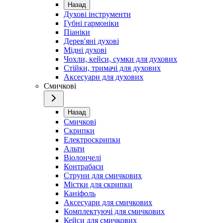
Назад
Духові інструменти
Губні гармоніки
Піаніки
Дерев'яні духові
Мідні духові
Чохли, кейси, сумки для духових
Стійки, тримачі для духових
Аксесуари для духових
Смичкові
Назад
Смичкові
Скрипки
Електроскрипки
Альти
Віолончелі
Контрабаси
Струни для смичкових
Містки для скрипки
Каніфоль
Аксесуари для смичкових
Комплектуючі для смичкових
Кейси для смичкових