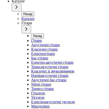
Каталог
Назад
Каталог
Гітари
Назад
Гітари
Акустичні гітари
Класичні гітари
Електрогітари
Бас-гітари
Електро-акустичні гітари
Трансакустичні гітари
Класичні зі звукознімачем
Напівакустичні гітари
Акустичні бас-гітари
Silent гітари
Тревел гітари
Гіталеле
Укулеле
Електроакустичні укулеле
Мандоліни