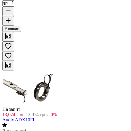
мин. 1
У кошик
На запит
13,074
грн.
13,074
грн.
-0%
Audix ADX10FL
В наявності