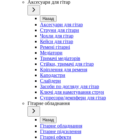
Аксесуари для гітар
Назад
Аксесуари для гітар
Струни для гітари
Чохли для гітар
Кейси для гітар
Ремені гітарні
Медіатори
Тримачі медіаторів
Стійки, тримачі для гітар
Кріплення для ременя
Каподастри
Слайдери
Засоби по догляду для гітар
Ключі для намотування струн
Супресори/демпфери для гітар
Гітарне обладнання
Назад
Гітарне обладнання
Гітарне підсилення
Гітарні ефекти