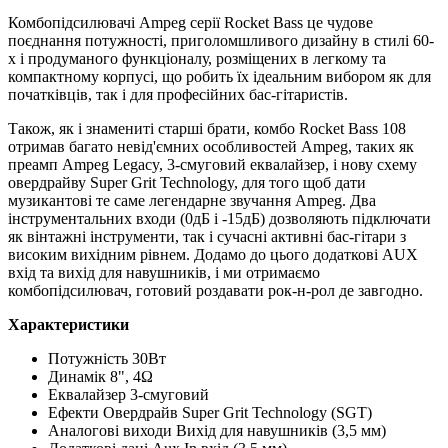
Комбопідсилювачі Ampeg серії Rocket Bass це чудове
поєднання потужності, приголомшливого дизайну в стилі 60-
х і продуманого функціоналу, розміщених в легкому та
компактному корпусі, що робить їх ідеальним вибором як для
початківців, так і для професійних бас-гітаристів.
Також, як і знамениті старші брати, комбо Rocket Bass 108
отримав багато невід'ємних особливостей Ampeg, таких як
преамп Ampeg Legacy, 3-смуговий еквалайзер, і нову схему
овердрайву Super Grit Technology, для того щоб дати
музикантові те саме легендарне звучання Ampeg. Два
інструментальних входи (0дБ і -15дБ) дозволяють підключати
як вінтажні інструменти, так і сучасні активні бас-гітари з
високим вихідним рівнем. Додамо до цього додаткові AUX
вхід та вихід для навушників, і ми отримаємо
комбопідсилювач, готовий роздавати рок-н-рол де завгодно.
Характеристики
Потужність 30Вт
Динамік 8", 4Ω
Еквалайзер 3-смуговий
Ефекти Овердрайв Super Grit Technology (SGT)
Аналогові виходи Вихід для навушників (3,5 мм)