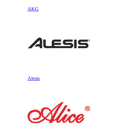
AKG
Alesis