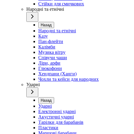
Стійки для смичкових
Народні та етнічні
Назад
Народні та етнічні
Казу
Пан-флейти
Калімби
Музика вітру
Співучи чаши
Ліри, арфи
Глюкофони
Хендпани (Ханги)
Чохли та кейси для народних
Ударні
Назад
Ударні
Електронні ударні
Акустичні ударні
Тарілки для барабанів
Пластики
Маршові барабани