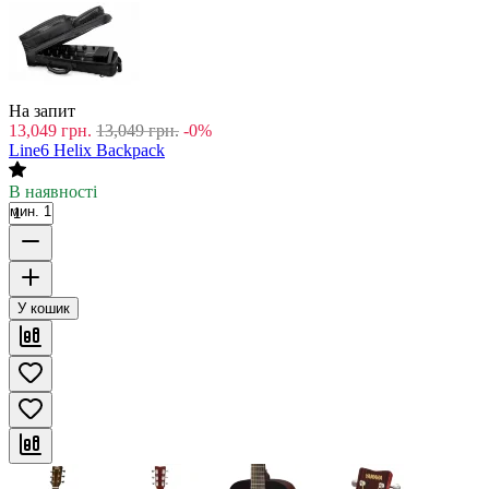
На запит
13,049
грн.
13,049
грн.
-0%
Line6 Helix Backpack
В наявності
мин. 1
У кошик