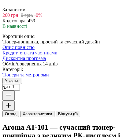
За запитом
260
грн.
0
грн.
-0%
Код товара:
459
В наявності
Короткий опис:
Тюнер-прищіпка, простий та сучасний дизайн
Опис повністю
Кредит, оплата частинами
Дисконтна програма
Обмін/повернення 14 днів
Категорії:
Тюнери та метрономи
У кошик
мин. 1
Огляд
Характеристики
Відгуки (0)
Aroma AT-101 — сучасний тюнер-
прищіпка з великим РК-дисплеєм і