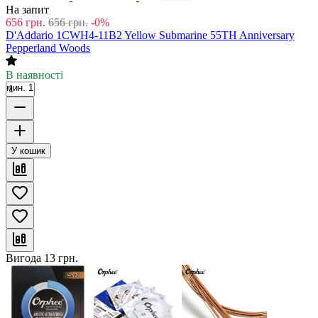
На запит
656
грн.
656
грн.
-0%
D'Addario 1CWH4-11B2 Yellow Submarine 55TH Anniversary
Pepperland Woods
В наявності
мин. 1
У кошик
Вигода
13
грн.