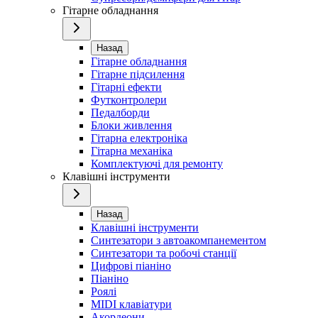
Гітарне обладнання
Назад
Гітарне обладнання
Гітарне підсилення
Гітарні ефекти
Футконтролери
Педалборди
Блоки живлення
Гітарна електроніка
Гітарна механіка
Комплектуючі для ремонту
Клавішні інструменти
Назад
Клавішні інструменти
Синтезатори з автоакомпанементом
Синтезатори та робочі станції
Цифрові піаніно
Піаніно
Роялі
MIDI клавіатури
Акордеони