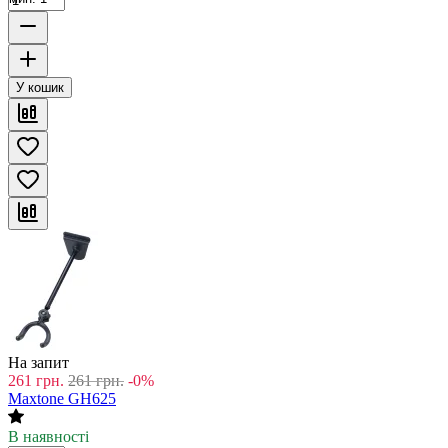
У кошик
На запит
261
грн.
261
грн.
-0%
Maxtone GH625
В наявності