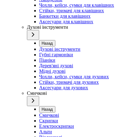
Чохли, кейси, сумки для клавішних
Стійки, тримачі для клавішних
Банкетки для клавішних
Аксесуари для клавішних
Духові інструменти
Назад
Духові інструменти
Губні гармоніки
Піаніки
Дерев'яні духові
Мідні духові
Чохли, кейси, сумки для духових
Стійки, тримачі для духових
Аксесуари для духових
Смичкові
Назад
Смичкові
Скрипки
Електроскрипки
Альти