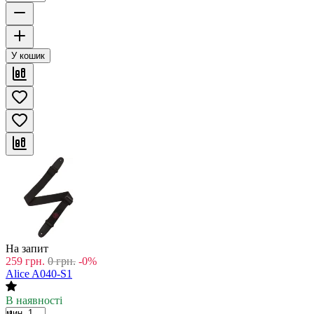
У кошик
На запит
259
грн.
0
грн.
-0%
Alice A040-S1
В наявності
мин. 1