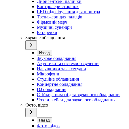
Диригентські палички
Контролери сторінок
LED підсвічування для пюпітра
Тренажери для пальців
Фірмовий мерч
Музичні сувеніри
Батарейки
Звукове обладнання
Назад
Звукове обладнання
Акустика та системи озвучення
Навушники та аксесуари
Мікрофони
Студійне обладнання
Концертне обладнання
DJ обладнання
Стійки, тримачі для звукового обладнання
Чохли, кейси для звукового обладнання
Фото, відео
Назад
Фото, відео