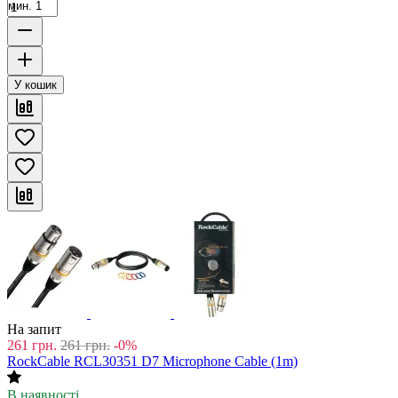
мин. 1
У кошик
На запит
261
грн.
261
грн.
-0%
RockCable RCL30351 D7 Microphone Cable (1m)
В наявності