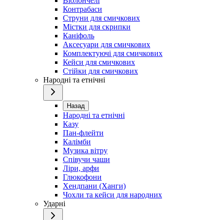
Віолончелі
Контрабаси
Струни для смичкових
Містки для скрипки
Каніфоль
Аксесуари для смичкових
Комплектуючі для смичкових
Кейси для смичкових
Стійки для смичкових
Народні та етнічні
Назад
Народні та етнічні
Казу
Пан-флейти
Калімби
Музика вітру
Співучи чаши
Ліри, арфи
Глюкофони
Хендпани (Ханги)
Чохли та кейси для народних
Ударні