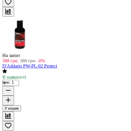
На запит
388
грн.
388
грн.
-0%
D'Addario PW-PL-02 Protect
В наявності
мин. 1
У кошик