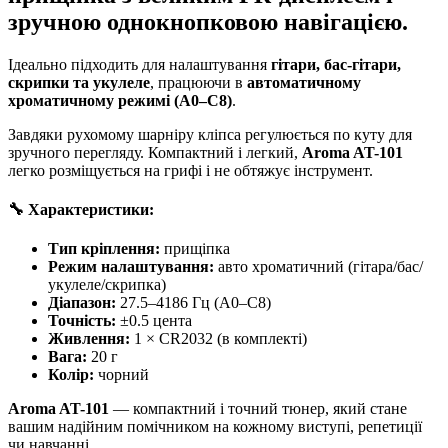
зручною однокнопковою навігацією.
Ідеально підходить для налаштування
гітари, бас-гітари,
скрипки та укулеле
, працюючи в
автоматичному
хроматичному режимі (A0–C8)
.
Завдяки рухомому шарніру кліпса регулюється по куту для
зручного перегляду. Компактний і легкий,
Aroma AT-101
легко розміщується на грифі і не обтяжує інструмент.
🔧 Характеристики:
Тип кріплення:
прищіпка
Режим налаштування:
авто хроматичний (гітара/бас/
укулеле/скрипка)
Діапазон:
27.5–4186 Гц (A0–C8)
Точність:
±0.5 цента
Живлення:
1 × CR2032 (в комплекті)
Вага:
20 г
Колір:
чорний
Aroma AT-101
— компактний і точний тюнер, який стане
вашим надійним помічником на кожному виступі, репетиції
чи навчанні.