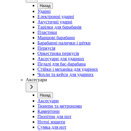
Назад
Ударні
Електронні ударні
Акустичні ударні
Тарілки для барабанів
Пластики
Маршові барабани
Барабанні палички і щітки
Перкусія
Оркестрова перкусія
Аксесуари для ударних
Педалі для бас-барабана
Стійки і механіка для ударних
Чохли та кейси для ударних
Аксесуари
Назад
Аксесуари
Тюнери та метрономи
Камертони
Пюпітри для нот
Нотні зошити
Сумка для нот