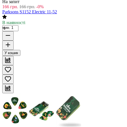
На запит
166
грн.
166
грн.
-0%
Parksons S1152 Electric 11-52
В наявності
мин. 1
У кошик