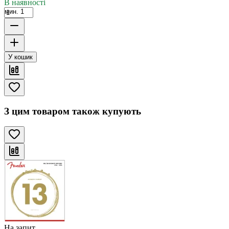
В наявності
мин. 1
У кошик
З цим товаром також купують
На запит