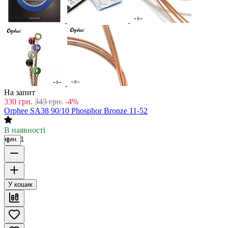
На запит
330
грн.
343
грн.
-4%
Orphee SA38 90/10 Phosphor Bronze 11-52
В наявності
мин. 1
У кошик