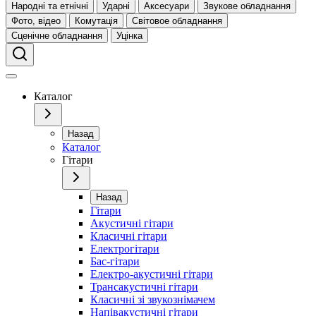
Народні та етнічні
Ударні
Аксесуари
Звукове обладнання
Фото, відео
Комутація
Світовое обладнання
Сценічне обладнання
Уцінка
Каталог
Назад
Каталог
Гітари
Назад
Гітари
Акустичні гітари
Класичні гітари
Електрогітари
Бас-гітари
Електро-акустичні гітари
Трансакустичні гітари
Класичні зі звукознімачем
Напівакустичні гітари