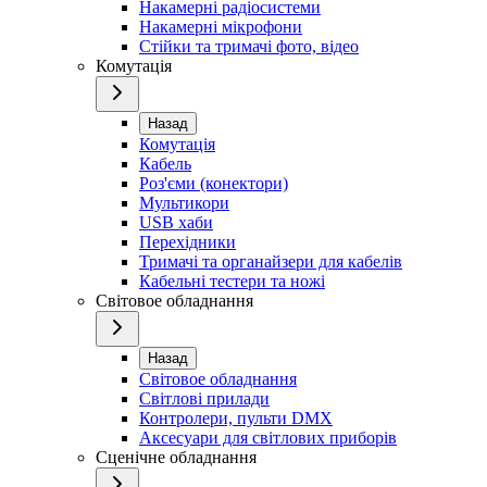
Накамерні радіосистеми
Накамерні мікрофони
Стійки та тримачі фото, відео
Комутація
Назад
Комутація
Кабель
Роз'єми (конектори)
Мультикори
USB хаби
Перехідники
Тримачі та органайзери для кабелів
Кабельні тестери та ножі
Світовое обладнання
Назад
Світовое обладнання
Світлові прилади
Контролери, пульти DMX
Аксесуари для світлових приборів
Сценічне обладнання