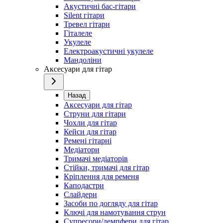
Акустичні бас-гітари
Silent гітари
Тревел гітари
Гіталеле
Укулеле
Електроакустичні укулеле
Мандоліни
Аксесуари для гітар
Назад
Аксесуари для гітар
Струни для гітари
Чохли для гітар
Кейси для гітар
Ремені гітарні
Медіатори
Тримачі медіаторів
Стійки, тримачі для гітар
Кріплення для ременя
Каподастри
Слайдери
Засоби по догляду для гітар
Ключі для намотування струн
Супресори/демпфери для гітар