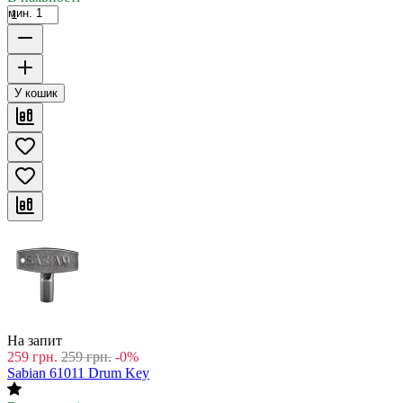
мин. 1
У кошик
На запит
259
грн.
259
грн.
-0%
Sabian 61011 Drum Key