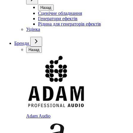
Назад
Сценічне обладнання
Генератори ефектів
Рідина для генераторів ефектів
Уцінка
Бренди
Назад
Adam Audio