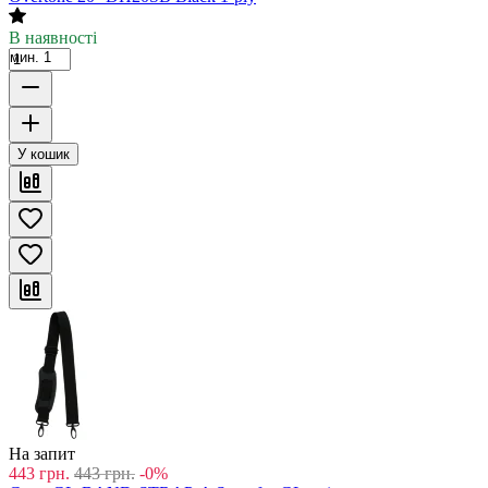
В наявності
мин. 1
У кошик
На запит
443
грн.
443
грн.
-0%