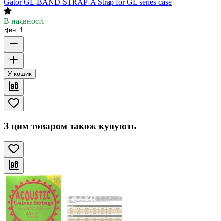
Gator GL-BAND-STRAP-A Strap for GL series case
В наявності
мин. 1
У кошик
З цим товаром також купують