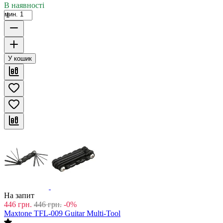
В наявності
мин. 1
У кошик
На запит
446
грн.
446
грн.
-0%
Maxtone TFL-009 Guitar Multi-Tool