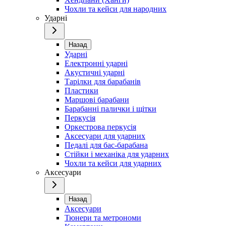
Чохли та кейси для народних
Ударні
Назад
Ударні
Електронні ударні
Акустичні ударні
Тарілки для барабанів
Пластики
Маршові барабани
Барабанні палички і щітки
Перкусія
Оркестрова перкусія
Аксесуари для ударних
Педалі для бас-барабана
Стійки і механіка для ударних
Чохли та кейси для ударних
Аксесуари
Назад
Аксесуари
Тюнери та метрономи