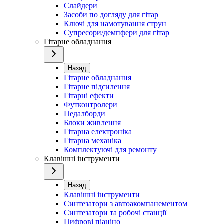
Слайдери
Засоби по догляду для гітар
Ключі для намотування струн
Супресори/демпфери для гітар
Гітарне обладнання
Назад
Гітарне обладнання
Гітарне підсилення
Гітарні ефекти
Футконтролери
Педалборди
Блоки живлення
Гітарна електроніка
Гітарна механіка
Комплектуючі для ремонту
Клавішні інструменти
Назад
Клавішні інструменти
Синтезатори з автоакомпанементом
Синтезатори та робочі станції
Цифрові піаніно