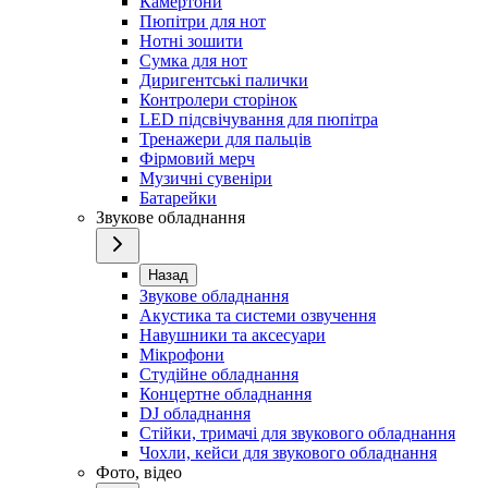
Камертони
Пюпітри для нот
Нотні зошити
Сумка для нот
Диригентські палички
Контролери сторінок
LED підсвічування для пюпітра
Тренажери для пальців
Фірмовий мерч
Музичні сувеніри
Батарейки
Звукове обладнання
Назад
Звукове обладнання
Акустика та системи озвучення
Навушники та аксесуари
Мікрофони
Студійне обладнання
Концертне обладнання
DJ обладнання
Стійки, тримачі для звукового обладнання
Чохли, кейси для звукового обладнання
Фото, відео