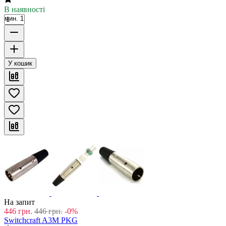
В наявності
мин. 1
У кошик
На запит
446
грн.
446
грн.
-0%
Switchcraft A3M PKG