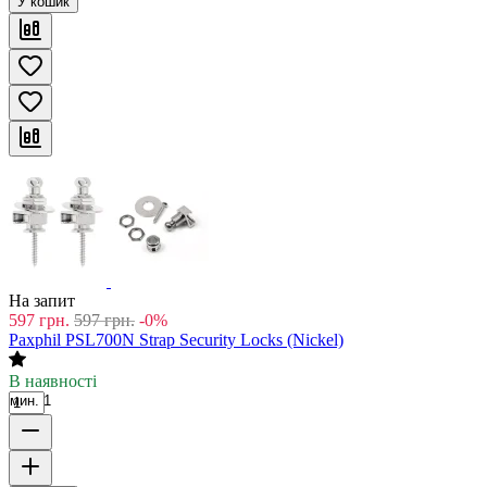
У кошик
На запит
597
грн.
597
грн.
-0%
Paxphil PSL700N Strap Security Locks (Nickel)
В наявності
мин. 1