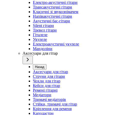
Електро-акустичні гітари
Трансакустичні гітари
Класичні зі звукознімачем
Напівакустичні гітари
Акустичні бас-гітари
Silent гітари
Тревел гітари
Гіталеле
Укулеле
Електроакустичні укулеле
Мандоліни
Аксесуари для гітар
Назад
Аксесуари для гітар
Струни для гітари
Чохли для гітар
Кейси для гітар
Ремені гітарні
Медіатори
Тримачі медіаторів
Стійки, тримачі для гітар
Кріплення для ременя
Каподастри