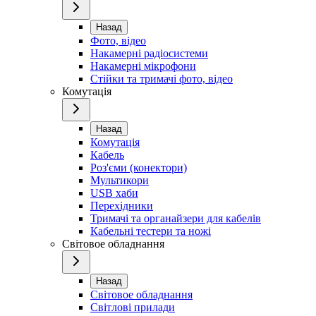
Назад
Фото, відео
Накамерні радіосистеми
Накамерні мікрофони
Стійки та тримачі фото, відео
Комутація
Назад
Комутація
Кабель
Роз'єми (конектори)
Мультикори
USB хаби
Перехідники
Тримачі та органайзери для кабелів
Кабельні тестери та ножі
Світовое обладнання
Назад
Світовое обладнання
Світлові прилади