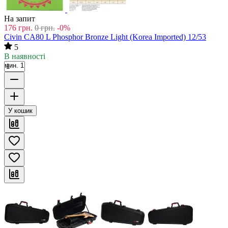
На запит
176
грн.
0
грн.
-0%
Civin CA80 L Phosphor Bronze Light (Korea Imported) 12/53
5
В наявності
мин. 1
У кошик