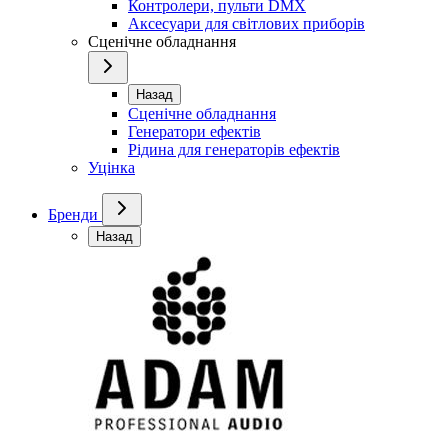
Контролери, пульти DMX
Аксесуари для світлових приборів
Сценічне обладнання
Назад
Сценічне обладнання
Генератори ефектів
Рідина для генераторів ефектів
Уцінка
Бренди
Назад