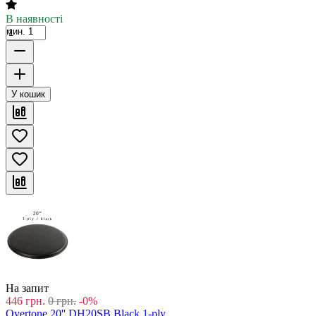
В наявності
мин. 1
У кошик
На запит
446
грн.
0
грн.
-0%
Overtone 20'' DH20SB Black 1-ply