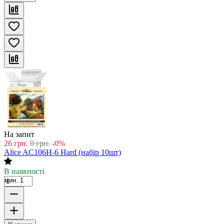
На запит
26
грн.
0
грн.
-0%
Alice AC106H-6 Hard (набір 10шт)
В наявності
мин. 1