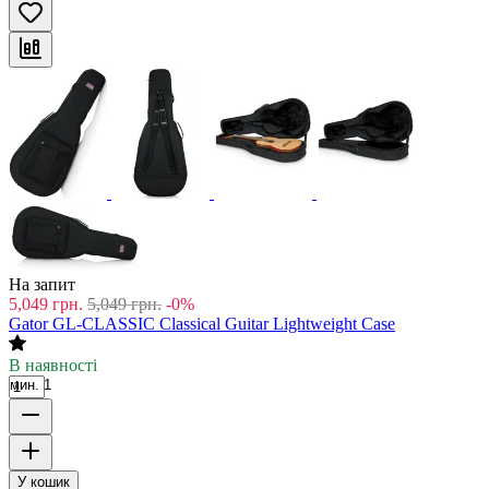
На запит
5,049
грн.
5,049
грн.
-0%
Gator GL-CLASSIC Classical Guitar Lightweight Case
В наявності
мин. 1
У кошик