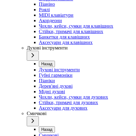
Піаніно
Роялі
MIDI клавіатури
Акордеони
Чохли, кейси, сумки для клавішних
Стійки, тримачі для клавішних
Банкетки для клавішних
Аксесуари для клавішних
Духові інструменти
Назад
Духові інструменти
Губні гармоніки
Піаніки
Дерев'яні духові
Мідні духові
Чохли, кейси, сумки для духових
Стійки, тримачі для духових
Аксесуари для духових
Смичкові
Назад
Смичкові