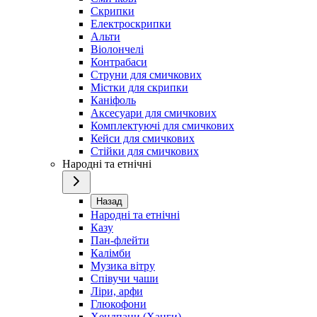
Скрипки
Електроскрипки
Альти
Віолончелі
Контрабаси
Струни для смичкових
Містки для скрипки
Каніфоль
Аксесуари для смичкових
Комплектуючі для смичкових
Кейси для смичкових
Стійки для смичкових
Народні та етнічні
Назад
Народні та етнічні
Казу
Пан-флейти
Калімби
Музика вітру
Співучи чаши
Ліри, арфи
Глюкофони
Хендпани (Ханги)