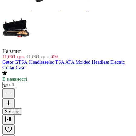
На запит
11,061
грн.
11,061
грн.
-0%
Gator GTSA-Headlesselec TSA ATA Molded Headless Electric
Guitar Case
В наявності
мин. 1
У кошик