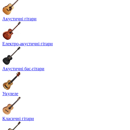
Акустичні гітари
Електро-акустичні гітари
Акустичні бас-гітари
Укулеле
Класичні гітари