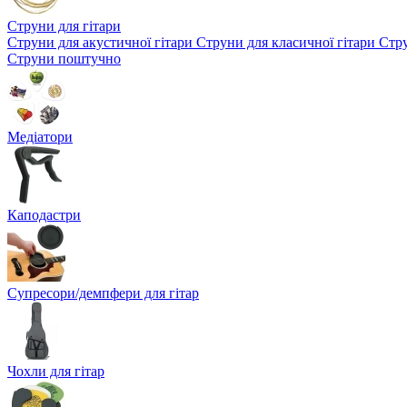
Струни для гітари
Струни для акустичної гітари
Струни для класичної гітари
Стру
Струни поштучно
Медіатори
Каподастри
Супресори/демпфери для гітар
Чохли для гітар