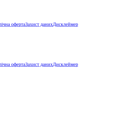
ічна оферта
Захист даних
Дисклеймер
ічна оферта
Захист даних
Дисклеймер