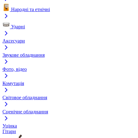
Народні та етнічні
Ударні
Аксесуари
Звукове обладнання
Фото, відео
Комутація
Світовое обладнання
Сценічне обладнання
Уцінка
Гітари