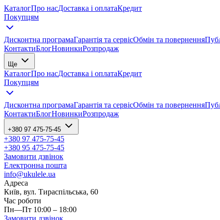
Каталог
Про нас
Доставка і оплата
Кредит
Покупцям
Дисконтна програма
Гарантія та сервіс
Обмін та повернення
Публ
Контакти
Блог
Новинки
Розпродаж
Ще
Каталог
Про нас
Доставка і оплата
Кредит
Покупцям
Дисконтна програма
Гарантія та сервіс
Обмін та повернення
Публ
Контакти
Блог
Новинки
Розпродаж
+380 97 475-75-45
+380 97 475-75-45
+380 95 475-75-45
Замовити дзвінок
Електронна пошта
info@ukulele.ua
Адреса
Київ, вул. Тираспільська, 60
Час роботи
Пн—Пт 10:00 – 18:00
Замовити дзвінок