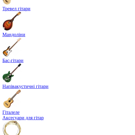
Тревел гітари
Мандоліни
Бас-гітари
Напівакустичні гітари
Гіталеле
Аксесуари для гітар