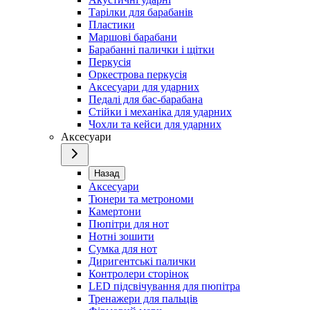
Тарілки для барабанів
Пластики
Маршові барабани
Барабанні палички і щітки
Перкусія
Оркестрова перкусія
Аксесуари для ударних
Педалі для бас-барабана
Стійки і механіка для ударних
Чохли та кейси для ударних
Аксесуари
Назад
Аксесуари
Тюнери та метрономи
Камертони
Пюпітри для нот
Нотні зошити
Сумка для нот
Диригентські палички
Контролери сторінок
LED підсвічування для пюпітра
Тренажери для пальців