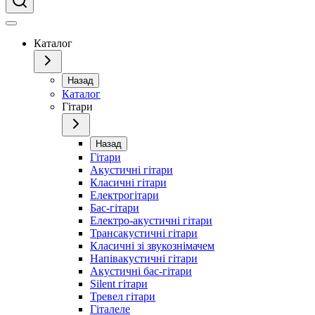
Каталог
Назад
Каталог
Гітари
Назад
Гітари
Акустичні гітари
Класичні гітари
Електрогітари
Бас-гітари
Електро-акустичні гітари
Трансакустичні гітари
Класичні зі звукознімачем
Напівакустичні гітари
Акустичні бас-гітари
Silent гітари
Тревел гітари
Гіталеле