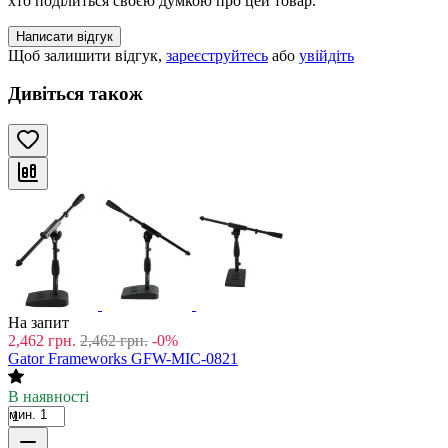
хто поділиться своєю думкою про цей товар.
Написати відгук
Щоб залишити відгук,
зареєструйтесь
або
увійдіть
Дивіться також
На запит
2,462
грн.
2,462
грн.
-0%
Gator Frameworks GFW-MIC-0821
В наявності
мин. 1