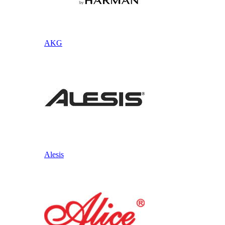
AKG
Alesis