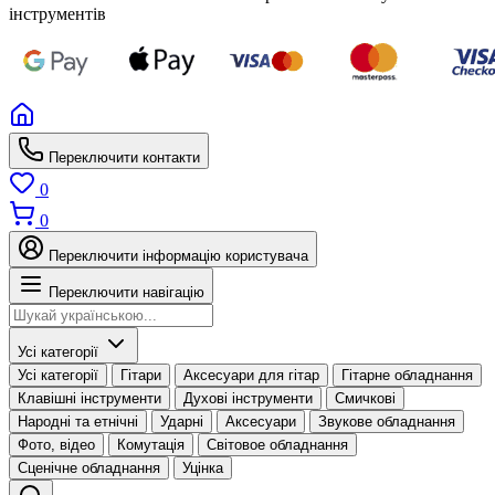
інструментів
Переключити контакти
0
0
Переключити інформацію користувача
Переключити навігацію
Усі категорії
Усі категорії
Гітари
Аксесуари для гітар
Гітарне обладнання
Клавішні інструменти
Духові інструменти
Смичкові
Народні та етнічні
Ударні
Аксесуари
Звукове обладнання
Фото, відео
Комутація
Світовое обладнання
Сценічне обладнання
Уцінка