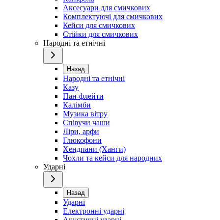
Аксесуари для смичкових
Комплектуючі для смичкових
Кейси для смичкових
Стійки для смичкових
Народні та етнічні
Назад
Народні та етнічні
Казу
Пан-флейти
Калімби
Музика вітру
Співучи чаши
Ліри, арфи
Глюкофони
Хендпани (Ханги)
Чохли та кейси для народних
Ударні
Назад
Ударні
Електронні ударні
Акустичні ударні