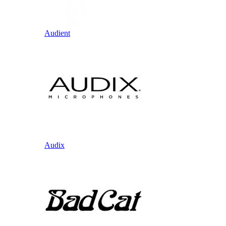
Audient
Audix