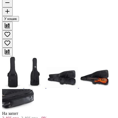
У кошик
На запит