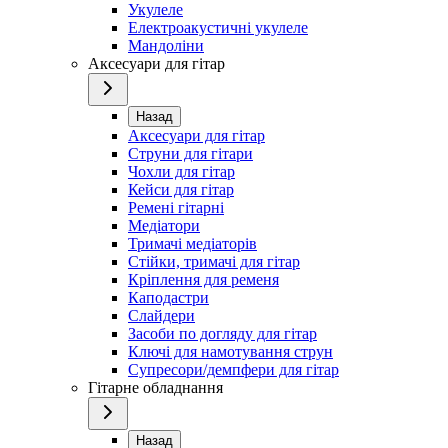
Укулеле
Електроакустичні укулеле
Мандоліни
Аксесуари для гітар
Назад
Аксесуари для гітар
Струни для гітари
Чохли для гітар
Кейси для гітар
Ремені гітарні
Медіатори
Тримачі медіаторів
Стійки, тримачі для гітар
Кріплення для ременя
Каподастри
Слайдери
Засоби по догляду для гітар
Ключі для намотування струн
Супресори/демпфери для гітар
Гітарне обладнання
Назад