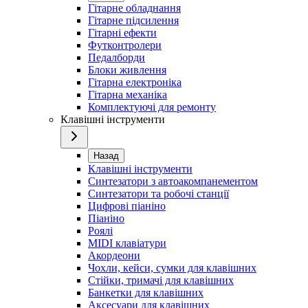
Гітарне обладнання
Гітарне підсилення
Гітарні ефекти
Футконтролери
Педалборди
Блоки живлення
Гітарна електроніка
Гітарна механіка
Комплектуючі для ремонту
Клавішні інструменти
Назад
Клавішні інструменти
Синтезатори з автоакомпанементом
Синтезатори та робочі станції
Цифрові піаніно
Піаніно
Роялі
MIDI клавіатури
Акордеони
Чохли, кейси, сумки для клавішних
Стійки, тримачі для клавішних
Банкетки для клавішних
Аксесуари для клавішних