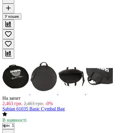
У кошик
На запит
2,463
грн.
2,463
грн.
-0%
Sabian 61035 Basic Cymbal Bag
В наявності
мин. 1