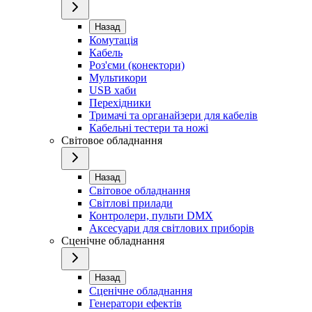
Назад
Комутація
Кабель
Роз'єми (конектори)
Мультикори
USB хаби
Перехідники
Тримачі та органайзери для кабелів
Кабельні тестери та ножі
Світовое обладнання
Назад
Світовое обладнання
Світлові прилади
Контролери, пульти DMX
Аксесуари для світлових приборів
Сценічне обладнання
Назад
Сценічне обладнання
Генератори ефектів