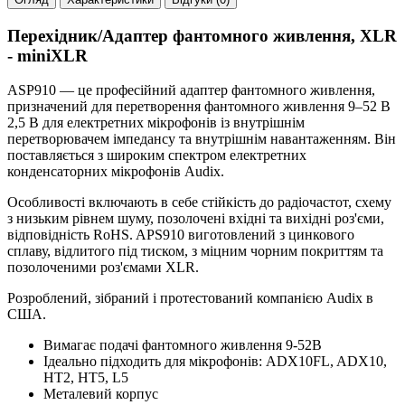
Перехідник/Адаптер фантомного живлення, XLR
- miniXLR
ASP910 — це професійний адаптер фантомного живлення,
призначений для перетворення фантомного живлення 9–52 В
2,5 В для електретних мікрофонів із внутрішнім
перетворювачем імпедансу та внутрішнім навантаженням. Він
поставляється з широким спектром електретних
конденсаторних мікрофонів Audix.
Особливості включають в себе стійкість до радіочастот, схему
з низьким рівнем шуму, позолочені вхідні та вихідні роз'єми,
відповідність RoHS. APS910 виготовлений з цинкового
сплаву, відлитого під тиском, з міцним чорним покриттям та
позолоченими роз'ємами XLR.
Розроблений, зібраний і протестований компанією Audix в
США.
Вимагає подачі фантомного живлення 9-52В
Ідеально підходить для мікрофонів: ADX10FL, ADX10,
HT2, HT5, L5
Металевий корпус