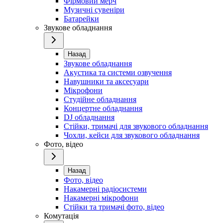
Фірмовий мерч
Музичні сувеніри
Батарейки
Звукове обладнання
Назад
Звукове обладнання
Акустика та системи озвучення
Навушники та аксесуари
Мікрофони
Студійне обладнання
Концертне обладнання
DJ обладнання
Стійки, тримачі для звукового обладнання
Чохли, кейси для звукового обладнання
Фото, відео
Назад
Фото, відео
Накамерні радіосистеми
Накамерні мікрофони
Стійки та тримачі фото, відео
Комутація