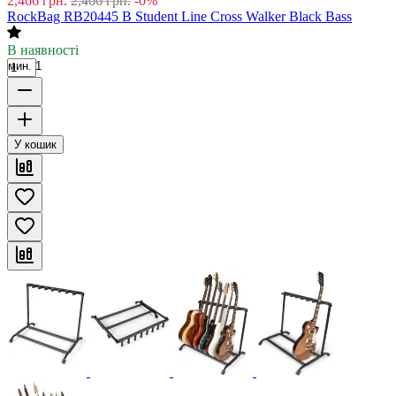
2,466
грн.
2,466
грн.
-0%
RockBag RB20445 B Student Line Cross Walker Black Bass
В наявності
мин. 1
У кошик