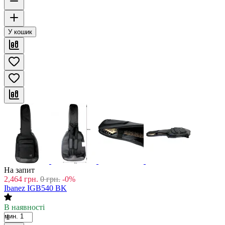
У кошик
На запит
2,464
грн.
0
грн.
-0%
Ibanez IGB540 BK
В наявності
мин. 1