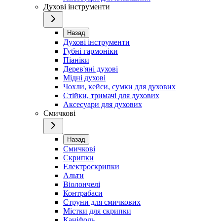
Духові інструменти
Назад
Духові інструменти
Губні гармоніки
Піаніки
Дерев'яні духові
Мідні духові
Чохли, кейси, сумки для духових
Стійки, тримачі для духових
Аксесуари для духових
Смичкові
Назад
Смичкові
Скрипки
Електроскрипки
Альти
Віолончелі
Контрабаси
Струни для смичкових
Містки для скрипки
Каніфоль