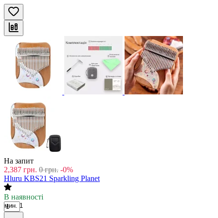
На запит
2,387
грн.
0
грн.
-0%
Hluru KBS21 Sparkling Planet
В наявності
мин. 1