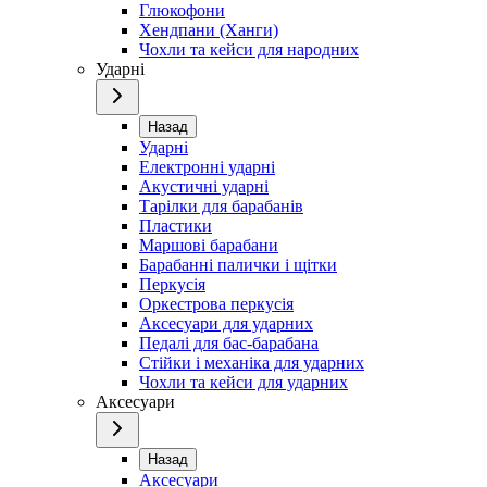
Глюкофони
Хендпани (Ханги)
Чохли та кейси для народних
Ударні
Назад
Ударні
Електронні ударні
Акустичні ударні
Тарілки для барабанів
Пластики
Маршові барабани
Барабанні палички і щітки
Перкусія
Оркестрова перкусія
Аксесуари для ударних
Педалі для бас-барабана
Стійки і механіка для ударних
Чохли та кейси для ударних
Аксесуари
Назад
Аксесуари