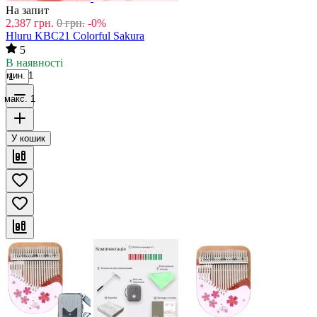
На запит
2,387
грн.
0
грн.
-0%
Hluru KBC21 Colorful Sakura
5
В наявності
мин. 1
макс. 1
У кошик