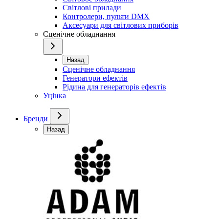
Світлові прилади
Контролери, пульти DMX
Аксесуари для світлових приборів
Сценічне обладнання
Назад
Сценічне обладнання
Генератори ефектів
Рідина для генераторів ефектів
Уцінка
Бренди
Назад