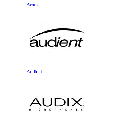
Aroma
Audient