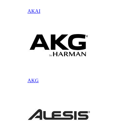
AKAI
AKG