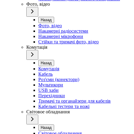
Фото, відео
Назад
Фото, відео
Накамерні радіосистеми
Накамерні мікрофони
Стійки та тримачі фото, відео
Комутація
Назад
Комутація
Кабель
Роз'єми (конектори)
Мультикори
USB хаби
Перехідники
Тримачі та органайзери для кабелів
Кабельні тестери та ножі
Світовое обладнання
Назад
Світовое обладнання