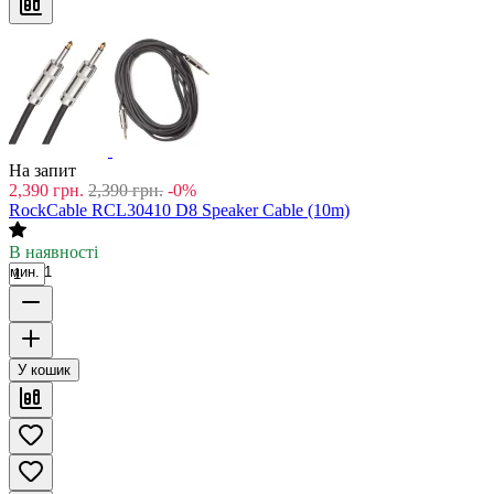
На запит
2,390
грн.
2,390
грн.
-0%
RockCable RCL30410 D8 Speaker Cable (10m)
В наявності
мин. 1
У кошик