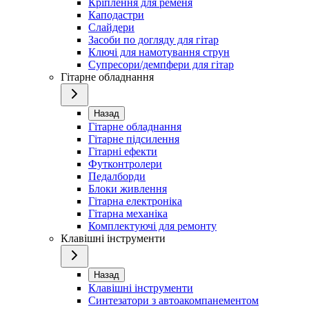
Кріплення для ременя
Каподастри
Слайдери
Засоби по догляду для гітар
Ключі для намотування струн
Супресори/демпфери для гітар
Гітарне обладнання
Назад
Гітарне обладнання
Гітарне підсилення
Гітарні ефекти
Футконтролери
Педалборди
Блоки живлення
Гітарна електроніка
Гітарна механіка
Комплектуючі для ремонту
Клавішні інструменти
Назад
Клавішні інструменти
Синтезатори з автоакомпанементом