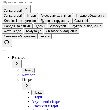
Усі категорії
Усі категорії
Гітари
Аксесуари для гітар
Гітарне обладнання
Клавішні інструменти
Духові інструменти
Смичкові
Народні та етнічні
Ударні
Аксесуари
Звукове обладнання
Фото, відео
Комутація
Світовое обладнання
Сценічне обладнання
Уцінка
Каталог
Назад
Каталог
Гітари
Назад
Гітари
Акустичні гітари
Класичні гітари