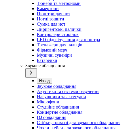
Тюнери та метрономи
Камертони
Пюпітри для нот
Нотні зошити
Сумка для нот
Диригентські палички
Контролери сторінок
LED підсвічування для пюпітра
Тренажери для пальців
Фірмовий мерч
Музичні сувеніри
Батарейки
Звукове обладнання
Назад
Звукове обладнання
Акустика та системи озвучення
Навушники та аксесуари
Мікрофони
Студійне обладнання
Концертне обладнання
DJ обладнання
Стійки, тримачі для звукового обладнання
Чохли, кейси для звукового обладнання