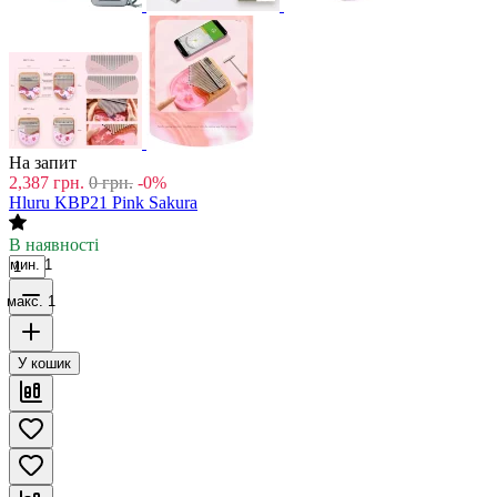
На запит
2,387
грн.
0
грн.
-0%
Hluru KBP21 Pink Sakura
В наявності
мин. 1
макс. 1
У кошик