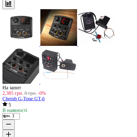
На запит
2,385
грн.
0
грн.
-0%
Cherub G-Tone GT-6
5
В наявності
мин. 1