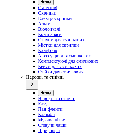
Назад
Смичкові
Скрипки
Електроскрипки
Альти
Віолончелі
Контрабаси
Струни для смичкових
Містки для скрипки
Каніфоль
Аксесуари для смичкових
Комплектуючі для смичкових
Кейси для смичкових
Стійки для смичкових
Народні та етнічні
Назад
Народні та етнічні
Казу
Пан-флейти
Калімби
Музика вітру
Співучи чаши
Ліри, арфи