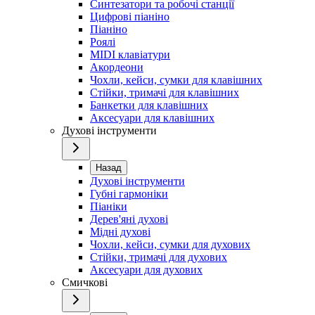
Синтезатори та робочі станції
Цифрові піаніно
Піаніно
Роялі
MIDI клавіатури
Акордеони
Чохли, кейси, сумки для клавішних
Стійки, тримачі для клавішних
Банкетки для клавішних
Аксесуари для клавішних
Духові інструменти
Назад
Духові інструменти
Губні гармоніки
Піаніки
Дерев'яні духові
Мідні духові
Чохли, кейси, сумки для духових
Стійки, тримачі для духових
Аксесуари для духових
Смичкові