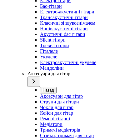
Електрогітари
Бас-гітари
Електро-акустичні гітари
Трансакустичні гітари
Класичні зі звукознімачем
Напівакустичні гітари
Акустичні бас-гітари
Silent гітари
Тревел гітари
Гіталеле
Укулеле
Електроакустичні укулеле
Мандоліни
Аксесуари для гітар
Назад
Аксесуари для гітар
Струни для гітари
Чохли для гітар
Кейси для гітар
Ремені гітарні
Медіатори
Тримачі медіаторів
Стійки, тримачі для гітар