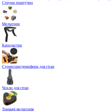
Струни поштучно
Медіатори
Каподастри
Супресори/демпфери для гітар
Чохли для гітар
Тримачі медіаторів