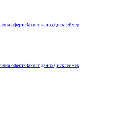
ічна оферта
Захист даних
Дисклеймер
ічна оферта
Захист даних
Дисклеймер