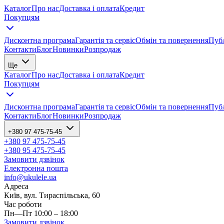
Каталог
Про нас
Доставка і оплата
Кредит
Покупцям
Дисконтна програма
Гарантія та сервіс
Обмін та повернення
Публ
Контакти
Блог
Новинки
Розпродаж
Ще
Каталог
Про нас
Доставка і оплата
Кредит
Покупцям
Дисконтна програма
Гарантія та сервіс
Обмін та повернення
Публ
Контакти
Блог
Новинки
Розпродаж
+380 97 475-75-45
+380 97 475-75-45
+380 95 475-75-45
Замовити дзвінок
Електронна пошта
info@ukulele.ua
Адреса
Київ, вул. Тираспільська, 60
Час роботи
Пн—Пт 10:00 – 18:00
Замовити дзвінок