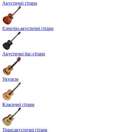
Акустичні гітари
Електро-акустичні гітари
Акустичні бас-гітари
Укулеле
Класичні гітари
Трансакустичні гітари