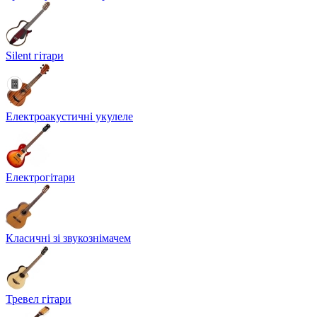
Silent гітари
Електроакустичні укулеле
Електрогітари
Класичні зі звукознімачем
Тревел гітари