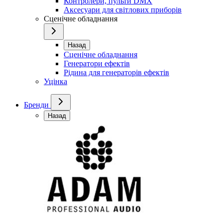
Контролери, пульти DMX
Аксесуари для світлових приборів
Сценічне обладнання
Назад
Сценічне обладнання
Генератори ефектів
Рідина для генераторів ефектів
Уцінка
Бренди
Назад