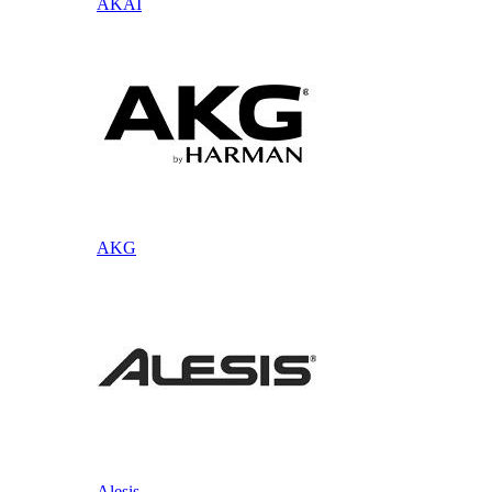
AKAI
AKG
Alesis