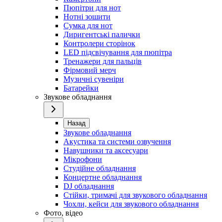
Пюпітри для нот
Нотні зошити
Сумка для нот
Диригентські палички
Контролери сторінок
LED підсвічування для пюпітра
Тренажери для пальців
Фірмовий мерч
Музичні сувеніри
Батарейки
Звукове обладнання
Назад
Звукове обладнання
Акустика та системи озвучення
Навушники та аксесуари
Мікрофони
Студійне обладнання
Концертне обладнання
DJ обладнання
Стійки, тримачі для звукового обладнання
Чохли, кейси для звукового обладнання
Фото, відео