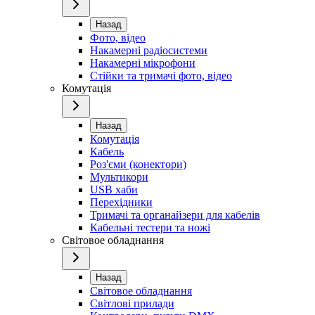
Назад
Фото, відео
Накамерні радіосистеми
Накамерні мікрофони
Стійки та тримачі фото, відео
Комутація
Назад
Комутація
Кабель
Роз'єми (конектори)
Мультикори
USB хаби
Перехідники
Тримачі та органайзери для кабелів
Кабельні тестери та ножі
Світовое обладнання
Назад
Світовое обладнання
Світлові прилади