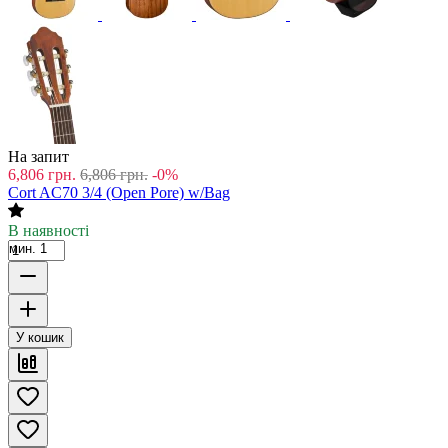
На запит
6,806
грн.
6,806
грн.
-0%
Cort AC70 3/4 (Open Pore) w/Bag
В наявності
мин. 1
У кошик