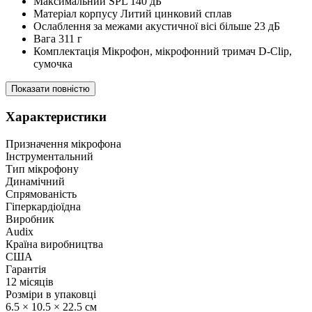
Максимальний SPL 140 дБ
Матеріал корпусу Литий цинковий сплав
Ослаблення за межами акустичної вісі більше 23 дБ
Вага 311 г
Комплектація Мікрофон, мікрофонний тримач D-Clip,
сумочка
Показати повністю
Характеристики
Призначення мікрофона
Інструментальний
Тип мікрофону
Динамічний
Спрямованість
Гіперкардіоїдна
Виробник
Audix
Країна виробництва
США
Гарантія
12 місяців
Розміри в упаковці
6.5 × 10.5 × 22.5 см