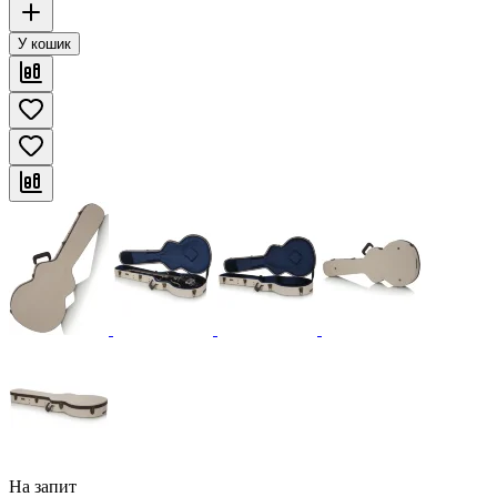
У кошик
На запит