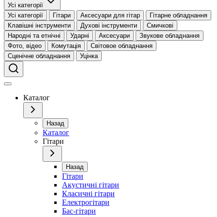
Усі категорії
Усі категорії
Гітари
Аксесуари для гітар
Гітарне обладнання
Клавішні інструменти
Духові інструменти
Смичкові
Народні та етнічні
Ударні
Аксесуари
Звукове обладнання
Фото, відео
Комутація
Світовое обладнання
Сценічне обладнання
Уцінка
Каталог
Назад
Каталог
Гітари
Назад
Гітари
Акустичні гітари
Класичні гітари
Електрогітари
Бас-гітари