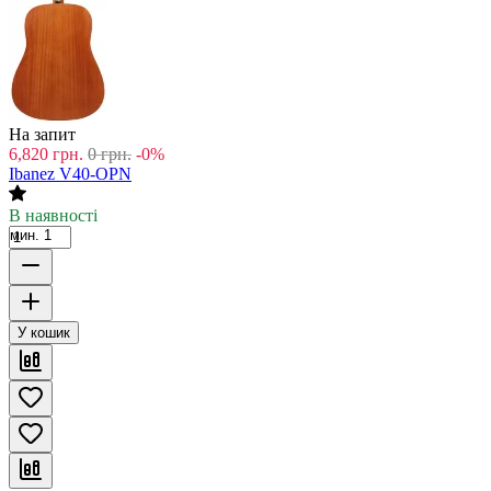
На запит
6,820
грн.
0
грн.
-0%
Ibanez V40-OPN
В наявності
мин. 1
У кошик