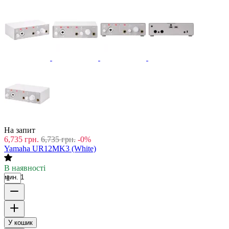
На запит
6,735
грн.
6,735
грн.
-0%
Yamaha UR12MK3 (White)
В наявності
мин. 1
У кошик