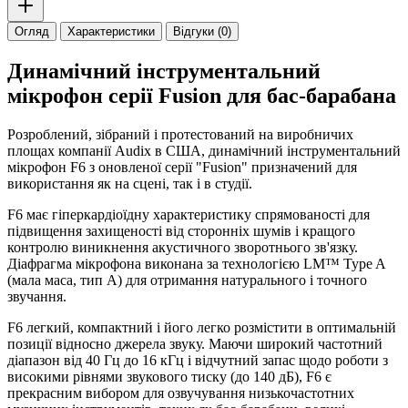
Огляд
Характеристики
Відгуки (0)
Динамічний інструментальний
мікрофон серії Fusion для бас-барабана
Розроблений, зібраний і протестований на виробничих
площах компанії Audix в США, динамічний інструментальний
мікрофон F6 з оновленої серії "Fusion" призначений для
використання як на сцені, так і в студії.
F6 має гіперкардіоїдну характеристику спрямованості для
підвищення захищеності від сторонніх шумів і кращого
контролю виникнення акустичного зворотнього зв'язку.
Діафрагма мікрофона виконана за технологією LM™ Type A
(мала маса, тип А) для отримання натурального і точного
звучання.
F6 легкий, компактний і його легко розмістити в оптимальній
позиції відносно джерела звуку. Маючи широкий частотний
діапазон від 40 Гц до 16 кГц і відчутний запас щодо роботи з
високими рівнями звукового тиску (до 140 дБ), F6 є
прекрасним вибором для озвучування низькочастотних