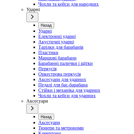
Чохли та кейси для народних
Ударні
Назад
Ударні
Електронні ударні
Акустичні ударні
Тарілки для барабанів
Пластики
Маршові барабани
Барабанні палички і щітки
Перкусія
Оркестрова перкусія
Аксесуари для ударних
Педалі для бас-барабана
Стійки і механіка для ударних
Чохли та кейси для ударних
Аксесуари
Назад
Аксесуари
Тюнери та метрономи
Камертони