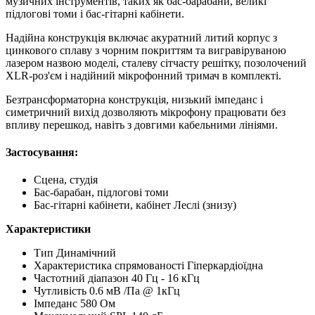
музичних інструментів, таких як бас-барабани, великі
підлогові томи і бас-гітарні кабінети.
Надійна конструкція включає акуратний литий корпус з
цинкового сплаву з чорним покриттям та вигравіруваною
лазером назвою моделі, сталеву сітчасту решітку, позолочений
XLR-роз'єм і надійний мікрофонний тримач в комплекті.
Безтрансформаторна конструкція, низький імпеданс і
симетричний вихід дозволяють мікрофону працювати без
впливу перешкод, навіть з довгими кабельними лініями.
Застосування:
Сцена, студія
Бас-барабан, підлогові томи
Бас-гітарні кабінети, кабінет Леслі (знизу)
Характеристики
Тип Динамічний
Характеристика спрямованості Гіперкардіоїдна
Частотний діапазон 40 Гц - 16 кГц
Чутливість 0.6 мВ /Па @ 1кГц
Імпеданс 580 Ом