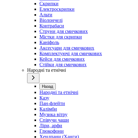
Скрипки
Електроскрипки
Альти
Віолончелі
Контрабаси
Струни для смичкових
Містки для скрипки
Каніфоль
Аксесуари для смичкових
Комплектуючі для смичкових
Кейси для смичкових
Стійки для смичкових
Народні та етнічні
Назад
Народні та етнічні
Казу
Пан-флейти
Калімби
Музика вітру
Співучи чаши
Ліри, арфи
Глюкофони
Хендпани (Ханги)