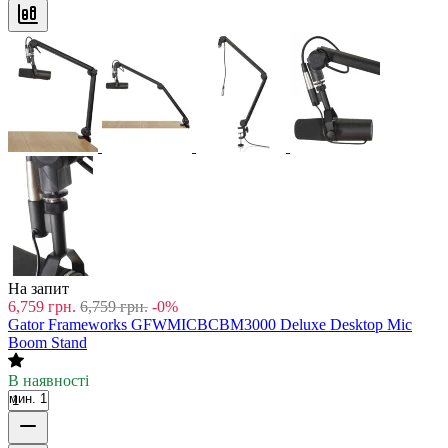
На запит
6,759
грн.
6,759
грн.
-0%
Gator Frameworks GFWMICBCBM3000 Deluxe Desktop Mic
Boom Stand
В наявності
мин. 1