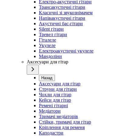
Електро-акустичні гітари
Трансакустичні гітари
Класичні зі звукознімачем
Напівакустичні гітари
Акустичні бас-гітари
Silent гітари
Тревел гітари
Гіталеле
Укулеле
Електроакустичні укулеле
Мандоліни
Аксесуари для гітар
Назад
Аксесуари для гітар
Струни для гітари
Чохли для гітар
Кейси для гітар
Ремені гітарні
Медіатори
Тримачі медіаторів
Стійки, тримачі для гітар
Кріплення для ременя
Каподастри