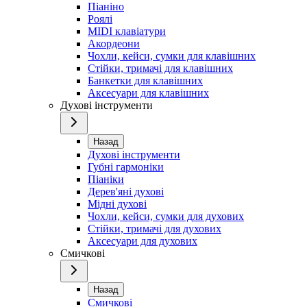
Піаніно
Роялі
MIDI клавіатури
Акордеони
Чохли, кейси, сумки для клавішних
Стійки, тримачі для клавішних
Банкетки для клавішних
Аксесуари для клавішних
Духові інструменти
Назад
Духові інструменти
Губні гармоніки
Піаніки
Дерев'яні духові
Мідні духові
Чохли, кейси, сумки для духових
Стійки, тримачі для духових
Аксесуари для духових
Смичкові
Назад
Смичкові