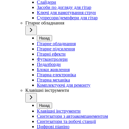
Слайдери
Засоби по догляду для гітар
Ключі для намотування струн
Супресори/демпфери для гітар
Гітарне обладнання
Назад
Гітарне обладнання
Гітарне підсилення
Гітарні ефекти
Футконтролери
Педалборди
Блоки живлення
Гітарна електроніка
Гітарна механіка
Комплектуючі для ремонту
Клавішні інструменти
Назад
Клавішні інструменти
Синтезатори з автоакомпанементом
Синтезатори та робочі станції
Цифрові піаніно