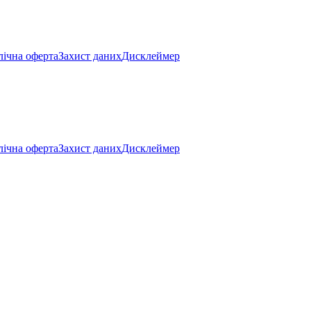
ічна оферта
Захист даних
Дисклеймер
ічна оферта
Захист даних
Дисклеймер