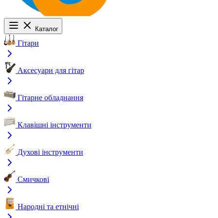
Каталог
Гітари
Аксесуари для гітар
Гітарне обладнання
Клавішні інструменти
Духові інструменти
Смичкові
Народні та етнічні