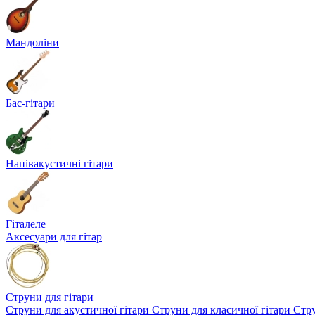
Мандоліни
Бас-гітари
Напівакустичні гітари
Гіталеле
Аксесуари для гітар
Струни для гітари
Струни для акустичної гітари
Струни для класичної гітари
Стру