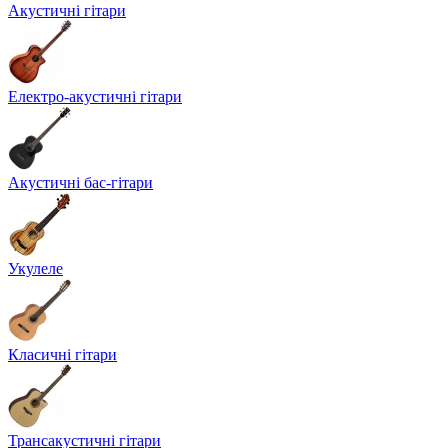
Акустичні гітари
Електро-акустичні гітари
Акустичні бас-гітари
Укулеле
Класичні гітари
Трансакустичні гітари