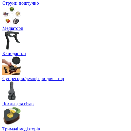
Струни поштучно
Медіатори
Каподастри
Супресори/демпфери для гітар
Чохли для гітар
Тримачі медіаторів