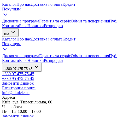
Каталог
Про нас
Доставка і оплата
Кредит
Покупцям
Дисконтна програма
Гарантія та сервіс
Обмін та повернення
Публ
Контакти
Блог
Новинки
Розпродаж
Ще
Каталог
Про нас
Доставка і оплата
Кредит
Покупцям
Дисконтна програма
Гарантія та сервіс
Обмін та повернення
Публ
Контакти
Блог
Новинки
Розпродаж
+380 97 475-75-45
+380 97 475-75-45
+380 95 475-75-45
Замовити дзвінок
Електронна пошта
info@ukulele.ua
Адреса
Київ, вул. Тираспільська, 60
Час роботи
Пн—Пт 10:00 – 18:00
Замовити дзвінок