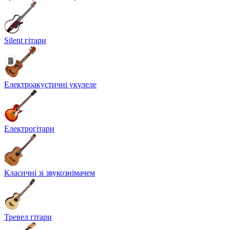
Silent гітари
Електроакустичні укулеле
Електрогітари
Класичні зі звукознімачем
Тревел гітари