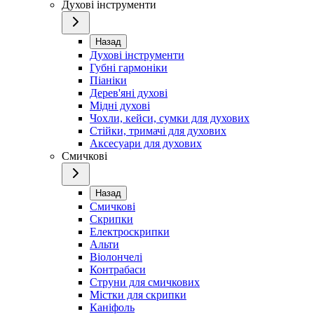
Духові інструменти
Назад
Духові інструменти
Губні гармоніки
Піаніки
Дерев'яні духові
Мідні духові
Чохли, кейси, сумки для духових
Стійки, тримачі для духових
Аксесуари для духових
Смичкові
Назад
Смичкові
Скрипки
Електроскрипки
Альти
Віолончелі
Контрабаси
Струни для смичкових
Містки для скрипки
Каніфоль