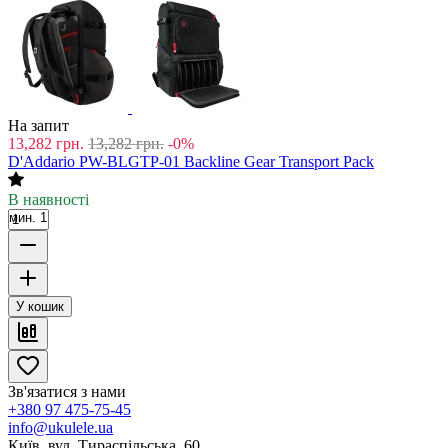
На запит
13,282
грн.
13,282
грн.
-0%
D'Addario PW-BLGTP-01 Backline Gear Transport Pack
В наявності
мин. 1
У кошик
Зв'язатися з нами
+380 97 475-75-45
info@ukulele.ua
Київ, вул. Тираспільська, 60