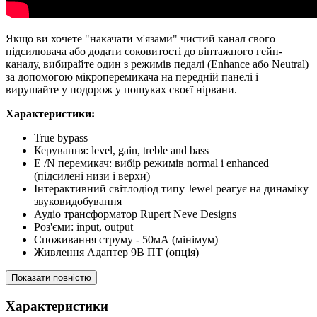
Якщо ви хочете "накачати м'язами" чистий канал свого
підсилювача або додати соковитості до вінтажного гейн-
каналу, вибирайте один з режимів педалі (Enhance або Neutral)
за допомогою мікроперемикача на передній панелі і
вирушайте у подорож у пошуках своєї нірвани.
Характеристики:
True bypass
Керування: level, gain, treble and bass
E /N перемикач: вибір режимів normal і enhanced
(підсилені низи і верхи)
Інтерактивний світлодіод типу Jewel реагує на динаміку
звуковидобування
Аудіо трансформатор Rupert Neve Designs
Роз'єми: input, output
Споживання струму - 50мА (мінімум)
Живлення Адаптер 9В ПТ (опція)
Показати повністю
Характеристики