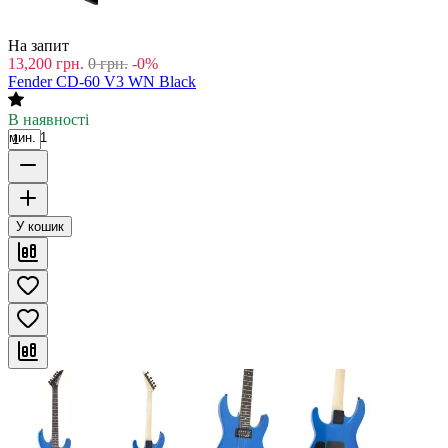
На запит
13,200
грн.
0
грн.
-0%
Fender CD-60 V3 WN Black
В наявності
мин. 1
У кошик