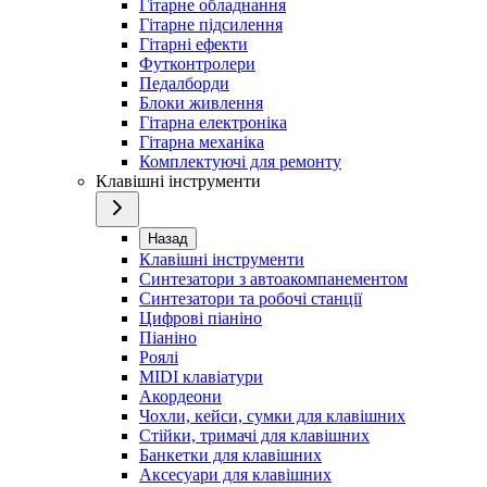
Гітарне обладнання
Гітарне підсилення
Гітарні ефекти
Футконтролери
Педалборди
Блоки живлення
Гітарна електроніка
Гітарна механіка
Комплектуючі для ремонту
Клавішні інструменти
Назад
Клавішні інструменти
Синтезатори з автоакомпанементом
Синтезатори та робочі станції
Цифрові піаніно
Піаніно
Роялі
MIDI клавіатури
Акордеони
Чохли, кейси, сумки для клавішних
Стійки, тримачі для клавішних
Банкетки для клавішних
Аксесуари для клавішних