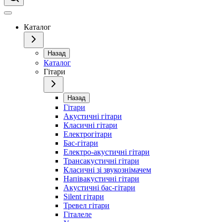
Каталог
Назад
Каталог
Гітари
Назад
Гітари
Акустичні гітари
Класичні гітари
Електрогітари
Бас-гітари
Електро-акустичні гітари
Трансакустичні гітари
Класичні зі звукознімачем
Напівакустичні гітари
Акустичні бас-гітари
Silent гітари
Тревел гітари
Гіталеле