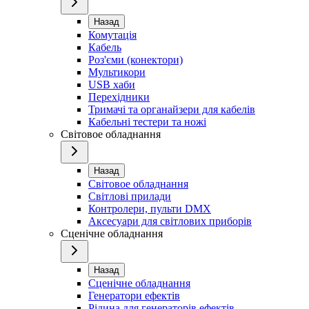
Назад
Комутація
Кабель
Роз'єми (конектори)
Мультикори
USB хаби
Перехідники
Тримачі та органайзери для кабелів
Кабельні тестери та ножі
Світовое обладнання
Назад
Світовое обладнання
Світлові прилади
Контролери, пульти DMX
Аксесуари для світлових приборів
Сценічне обладнання
Назад
Сценічне обладнання
Генератори ефектів
Рідина для генераторів ефектів