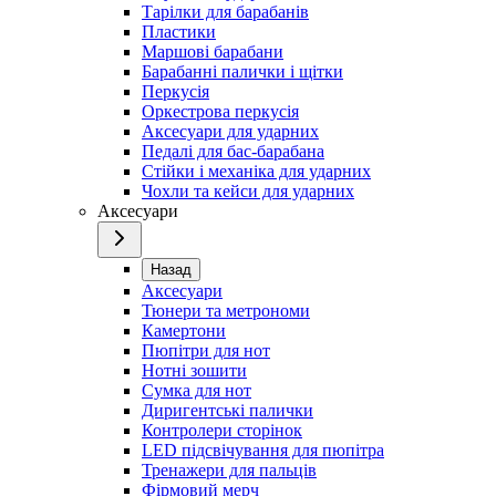
Тарілки для барабанів
Пластики
Маршові барабани
Барабанні палички і щітки
Перкусія
Оркестрова перкусія
Аксесуари для ударних
Педалі для бас-барабана
Стійки і механіка для ударних
Чохли та кейси для ударних
Аксесуари
Назад
Аксесуари
Тюнери та метрономи
Камертони
Пюпітри для нот
Нотні зошити
Сумка для нот
Диригентські палички
Контролери сторінок
LED підсвічування для пюпітра
Тренажери для пальців
Фірмовий мерч