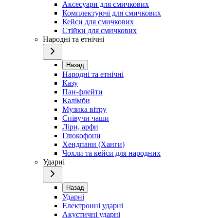
Аксесуари для смичкових
Комплектуючі для смичкових
Кейси для смичкових
Стійки для смичкових
Народні та етнічні
Назад
Народні та етнічні
Казу
Пан-флейти
Калімби
Музика вітру
Співучи чаши
Ліри, арфи
Глюкофони
Хендпани (Ханги)
Чохли та кейси для народних
Ударні
Назад
Ударні
Електронні ударні
Акустичні ударні