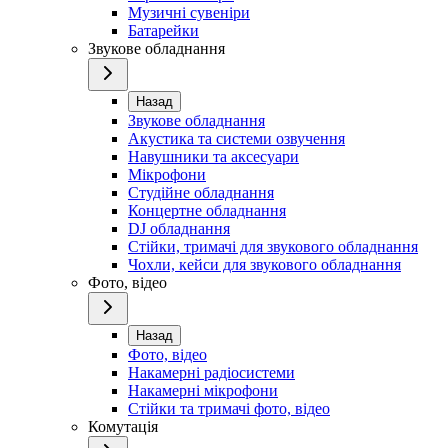
Музичні сувеніри
Батарейки
Звукове обладнання
Назад
Звукове обладнання
Акустика та системи озвучення
Навушники та аксесуари
Мікрофони
Студійне обладнання
Концертне обладнання
DJ обладнання
Стійки, тримачі для звукового обладнання
Чохли, кейси для звукового обладнання
Фото, відео
Назад
Фото, відео
Накамерні радіосистеми
Накамерні мікрофони
Стійки та тримачі фото, відео
Комутація