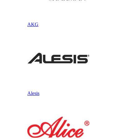
AKG
Alesis