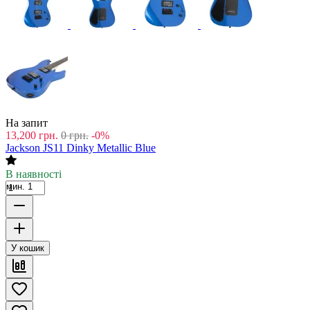
На запит
13,200
грн.
0
грн.
-0%
Jackson JS11 Dinky Metallic Blue
В наявності
мин. 1
У кошик