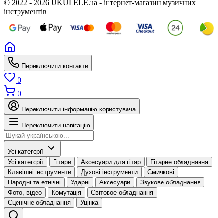
© 2022 - 2026 UKULELE.ua - інтернет-магазин музичних
інструментів
Переключити контакти
0
0
Переключити інформацію користувача
Переключити навігацію
Усі категорії
Усі категорії
Гітари
Аксесуари для гітар
Гітарне обладнання
Клавішні інструменти
Духові інструменти
Смичкові
Народні та етнічні
Ударні
Аксесуари
Звукове обладнання
Фото, відео
Комутація
Світовое обладнання
Сценічне обладнання
Уцінка