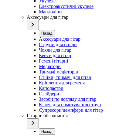
Укулеле
Електроакустичні укулеле
Мандоліни
Аксесуари для гітар
Назад
Аксесуари для гітар
Струни для гітари
Чохли для гітар
Кейси для гітар
Ремені гітарні
Медіатори
Тримачі медіаторів
Стійки, тримачі для гітар
Кріплення для ременя
Каподастри
Слайдери
Засоби по догляду для гітар
Ключі для намотування струн
Супресори/демпфери для гітар
Гітарне обладнання
Назад