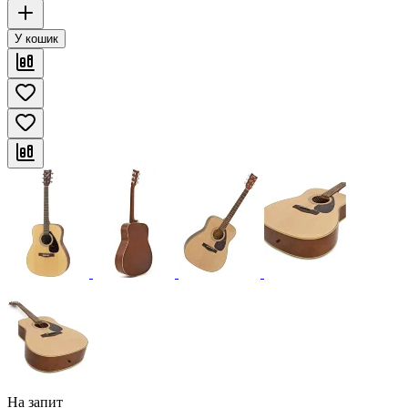
У кошик
На запит