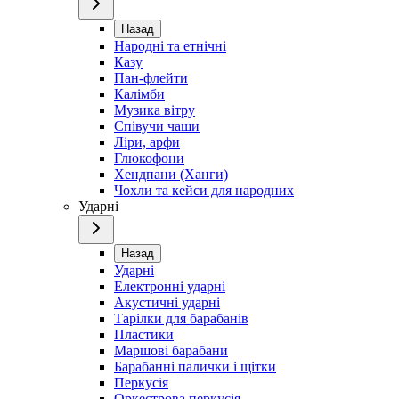
Назад
Народні та етнічні
Казу
Пан-флейти
Калімби
Музика вітру
Співучи чаши
Ліри, арфи
Глюкофони
Хендпани (Ханги)
Чохли та кейси для народних
Ударні
Назад
Ударні
Електронні ударні
Акустичні ударні
Тарілки для барабанів
Пластики
Маршові барабани
Барабанні палички і щітки
Перкусія
Оркестрова перкусія