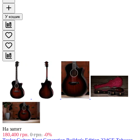
У кошик
На запит
180,400
грн.
0
грн.
-0%