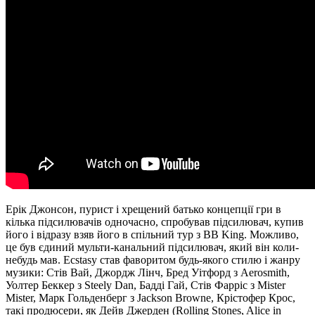
Ерік Джонсон, пурист і хрещений батько концепції гри в
кілька підсилювачів одночасно, спробував підсилювач, купив
його і відразу взяв його в спільний тур з BB King. Можливо,
це був єдиний мульти-канальний підсилювач, який він коли-
небудь мав. Ecstasy став фаворитом будь-якого стилю і жанру
музики: Стів Вай, Джордж Лінч, Бред Уітфорд з Aerosmith,
Уолтер Беккер з Steely Dan, Бадді Гай, Стів Фарріс з Mister
Mister, Марк Гольденберг з Jackson Browne, Крістофер Крос,
такі продюсери, як Дейв Джерден (Rolling Stones, Alice in