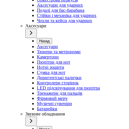
Аксесуари для ударних
Педалі для бас-барабана
Стійки і механіка для ударних
Чохли та кейси для ударних
Аксесуари
Назад
Аксесуари
Тюнери та метрономи
Камертони
Пюпітри для нот
Нотні зошити
Сумка для нот
Диригентські палички
Контролери сторінок
LED підсвічування для пюпітра
Тренажери для пальців
Фірмовий мерч
Музичні сувеніри
Батарейки
Звукове обладнання