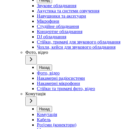
Назад
Звукове обладнання
Акустика та системи озвучення
Навушники та аксесуари
Мікрофони
Студійне обладнання
Концертне обладнання
DJ обладнання
Стійки, тримачі для звукового обладнання
Чохли, кейси для звукового обладнання
Фото, відео
Назад
Фото, відео
Накамерні радіосистеми
Накамерні мікрофони
Стійки та тримачі фото, відео
Комутація
Назад
Комутація
Кабель
Роз'єми (конектори)