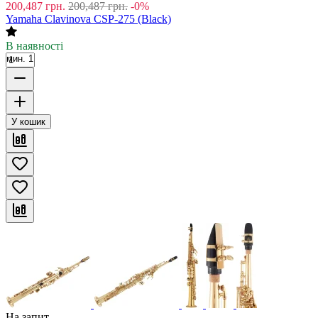
200,487
грн.
200,487
грн.
-0%
Yamaha Clavinova CSP-275 (Black)
В наявності
мин. 1
У кошик
На запит