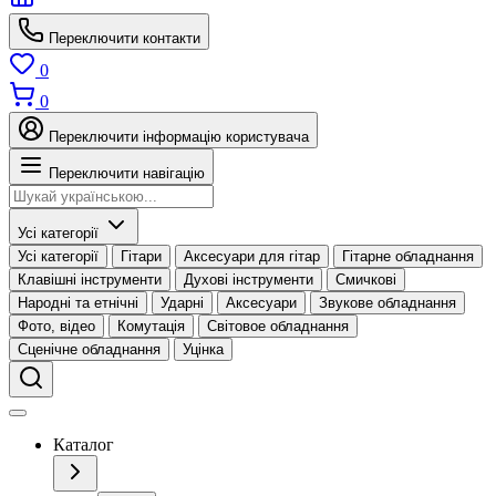
Переключити контакти
0
0
Переключити інформацію користувача
Переключити навігацію
Усі категорії
Усі категорії
Гітари
Аксесуари для гітар
Гітарне обладнання
Клавішні інструменти
Духові інструменти
Смичкові
Народні та етнічні
Ударні
Аксесуари
Звукове обладнання
Фото, відео
Комутація
Світовое обладнання
Сценічне обладнання
Уцінка
Каталог