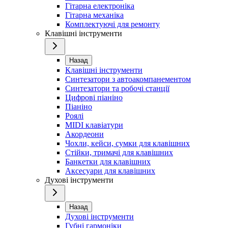
Гітарна електроніка
Гітарна механіка
Комплектуючі для ремонту
Клавішні інструменти
Назад
Клавішні інструменти
Синтезатори з автоакомпанементом
Синтезатори та робочі станції
Цифрові піаніно
Піаніно
Роялі
MIDI клавіатури
Акордеони
Чохли, кейси, сумки для клавішних
Стійки, тримачі для клавішних
Банкетки для клавішних
Аксесуари для клавішних
Духові інструменти
Назад
Духові інструменти
Губні гармоніки