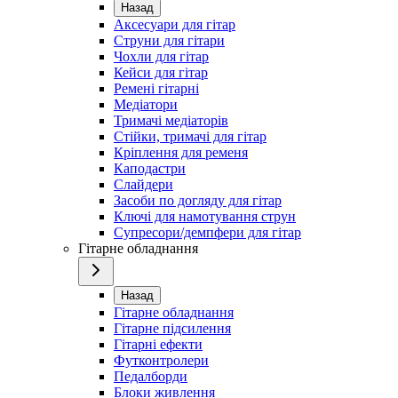
Назад
Аксесуари для гітар
Струни для гітари
Чохли для гітар
Кейси для гітар
Ремені гітарні
Медіатори
Тримачі медіаторів
Стійки, тримачі для гітар
Кріплення для ременя
Каподастри
Слайдери
Засоби по догляду для гітар
Ключі для намотування струн
Супресори/демпфери для гітар
Гітарне обладнання
Назад
Гітарне обладнання
Гітарне підсилення
Гітарні ефекти
Футконтролери
Педалборди
Блоки живлення