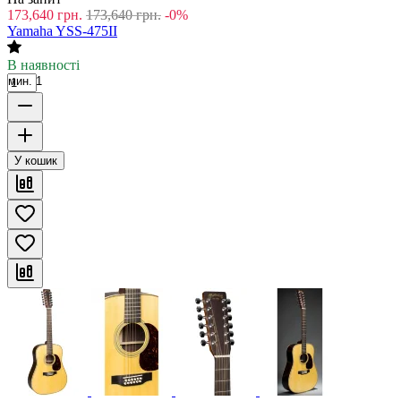
173,640
грн.
173,640
грн.
-0%
Yamaha YSS-475II
В наявності
мин. 1
У кошик