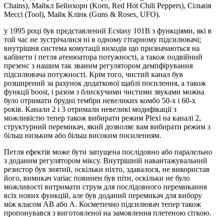
Chains), Майкл Бейнхорн (Korn, Red Hot Chili Peppers), Сільвія
Мессі (Tool), Майк Клінк (Guns & Roses, UFO).
у 1995 році був представлений Ecstasy 101B з функціями, які в
той час не зустрічалися ні в одному гітарному підсилювачі;
внутрішня система комутації виходів що призначаються на
кабінети і петля атенюатора потужності, а також подвійний
презенс з нашим так званим регулятором демпфірування
підсилювача потужності. Крім того, чистий канал був
розширений за рахунок додаткової щаблі посилення, а також
функції boost, і разом з блискучими чистими звуками можна
було отримати брудні тембри невеликих комбо 50-х і 60-х
років. Канали 2 і 3 отримали невеликі модифікації з
можливістю тепер також вибирати режим Plexi на каналі 2,
структурний перемикач, який дозволяє вам вибирати режим з
більш низьким або більш високим посиленням.
Петля ефектів може бути запущена послідовно або паралельно
з доданим регулятором міксу. Внутрішній навантажувальний
резистор був знятий, оскільки ніхто, здавалося, не використав
його, вимикач variac повинен був піти, оскільки не було
можливості витримати струм для послідовного перемикання
всіх нових функцій, але був доданий перемикач для вибору
між класом AB або A. Косметично підсилювач тепер також
пропонувався з виготовленої на замовлення плетеною сіткою.