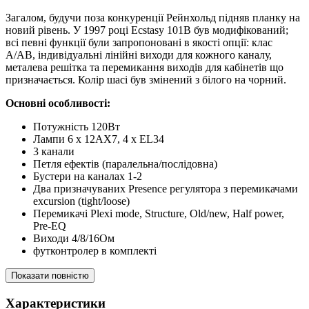
Загалом, будучи поза конкуренції Рейнхольд підняв планку на
новий рівень. У 1997 році Ecstasy 101B був модифікований;
всі певні функції були запропоновані в якості опції: клас
A/AB, індивідуальні лінійні виходи для кожного каналу,
металева решітка та перемикання виходів для кабінетів що
призначається. Колір шасі був змінений з білого на чорний.
Основні особливості:
Потужність 120Вт
Лампи 6 х 12AX7, 4 х EL34
3 канали
Петля ефектів (паралельна/послідовна)
Бустери на каналах 1-2
Два призначуваних Presence регулятора з перемикачами
excursion (tight/loose)
Перемикачі Plexi mode, Structure, Old/new, Half power,
Pre-EQ
Виходи 4/8/16Ом
футконтролер в комплекті
Показати повністю
Характеристики