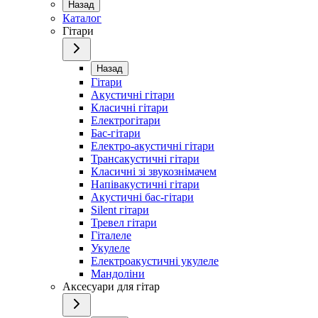
Назад
Каталог
Гітари
Назад
Гітари
Акустичні гітари
Класичні гітари
Електрогітари
Бас-гітари
Електро-акустичні гітари
Трансакустичні гітари
Класичні зі звукознімачем
Напівакустичні гітари
Акустичні бас-гітари
Silent гітари
Тревел гітари
Гіталеле
Укулеле
Електроакустичні укулеле
Мандоліни
Аксесуари для гітар