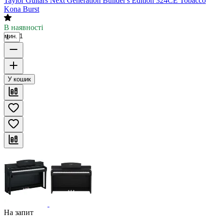
Taylor Guitars Next Generation Builder's Edition 324CE Tobacco
Kona Burst
В наявності
мин. 1
У кошик
На запит