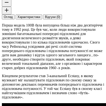
Огляд
Характеристики
Відгуки (0)
Перша модель 100B була випущена більш ніж два десятиріччя
тому в 1992 році. Це був час, коли люди використовували
зовнішні багатоканальні попередні підсилювачі для
досягнення величезного розмаїття звуків, а деякі
використовували і по кілька підсилювачів одночасно. Свого
часу Рейнхольд усвідомив дві речі: спліт-система
попереднього підсилювача і підсилювача потужності не може
дати вам динаміку і відгук одного загального ланцюга , по-
друге, необхідно створити підсилювач, який покриває
величезний тональний діапазон, але з органікою і характером
старих добрих підсилювачів 1960 -х років.
Кінцевим результатом став 3-канальний Ecstasy, в якому
музикант міг налаштувати підсилювач по своєму смаку за
допомогою декількох перемикачів попереднього підсилювача і
підсилювача потужності. У той час Ecstasy був в своєму класі
найгнучкішим підсилювачем і визначив слово «бутік-
підсилювач».