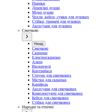
Піаніки
Дерев'яні духові
Мідні духові
Чохли, кейси, сумки для духових
Стійки, тримачі для духових
Аксесуари для духових
Смичкові
Назад
Смичкові
Скрипки
Електроскрипки
Альти
Віолончелі
Контрабаси
Струни для смичкових
Містки для скрипки
Каніфоль
Аксесуари для смичкових
Комплектуючі для смичкових
Кейси для смичкових
Стійки для смичкових
Народні та етнічні