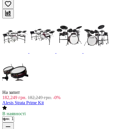
На запит
182,249
грн.
182,249
грн.
-0%
Alesis Strata Prime Kit
В наявності
мин. 1