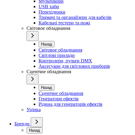
Мультикори
USB хаби
Перехідники
Тримачі та органайзери для кабелів
Кабельні тестери та ножі
Світовое обладнання
Назад
Світовое обладнання
Світлові прилади
Контролери, пульти DMX
Аксесуари для світлових приборів
Сценічне обладнання
Назад
Сценічне обладнання
Генератори ефектів
Рідина для генераторів ефектів
Уцінка
Бренди
Назад