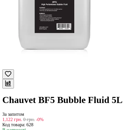
Chauvet BF5 Bubble Fluid 5L
За запитом
1,122
грн.
0
грн.
-0%
Код товара:
628
В наявності