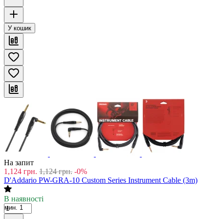
У кошик
На запит
1,124
грн.
1,124
грн.
-0%
D'Addario PW-GRA-10 Custom Series Instrument Cable (3m)
В наявності
мин. 1