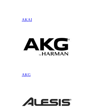
AKAI
AKG