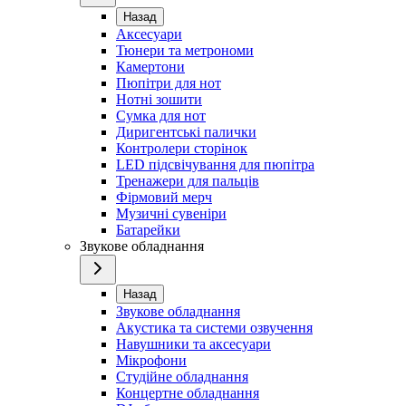
Назад
Аксесуари
Тюнери та метрономи
Камертони
Пюпітри для нот
Нотні зошити
Сумка для нот
Диригентські палички
Контролери сторінок
LED підсвічування для пюпітра
Тренажери для пальців
Фірмовий мерч
Музичні сувеніри
Батарейки
Звукове обладнання
Назад
Звукове обладнання
Акустика та системи озвучення
Навушники та аксесуари
Мікрофони
Студійне обладнання
Концертне обладнання