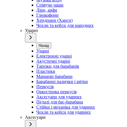
Співучи чаши
Ліри, арфи
Глюкофони
Хендпани (Ханги)
Чохли та кейси для народних
Ударні
Назад
Ударні
Електронні ударні
Акустичні ударні
Тарілки для барабанів
Пластики
Маршові барабани
Барабанні палички і щітки
Перкусія
Оркестрова перкусія
Аксесуари для ударних
Педалі для бас-барабана
Стійки і механіка для ударних
Чохли та кейси для ударних
Аксесуари