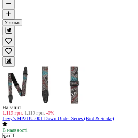
У кошик
На запит
1,119
грн.
1,119
грн.
-0%
Levy’s MP2DU-001 Down Under Series (Bird & Snake)
В наявності
мин. 1