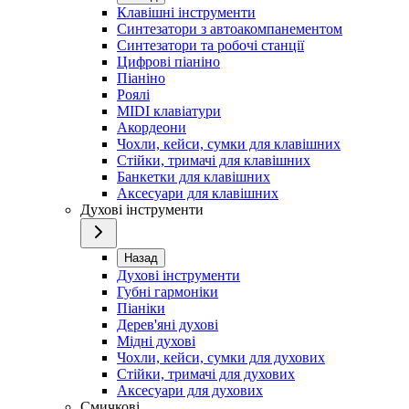
Клавішні інструменти
Синтезатори з автоакомпанементом
Синтезатори та робочі станції
Цифрові піаніно
Піаніно
Роялі
MIDI клавіатури
Акордеони
Чохли, кейси, сумки для клавішних
Стійки, тримачі для клавішних
Банкетки для клавішних
Аксесуари для клавішних
Духові інструменти
Назад
Духові інструменти
Губні гармоніки
Піаніки
Дерев'яні духові
Мідні духові
Чохли, кейси, сумки для духових
Стійки, тримачі для духових
Аксесуари для духових
Смичкові