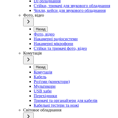
DJ обладнання
Стійки, тримачі для звукового обладнання
Чохли, кейси для звукового обладнання
Фото, відео
Назад
Фото, відео
Накамерні радіосистеми
Накамерні мікрофони
Стійки та тримачі фото, відео
Комутація
Назад
Комутація
Кабель
Роз'єми (конектори)
Мультикори
USB хаби
Перехідники
Тримачі та органайзери для кабелів
Кабельні тестери та ножі
Світовое обладнання