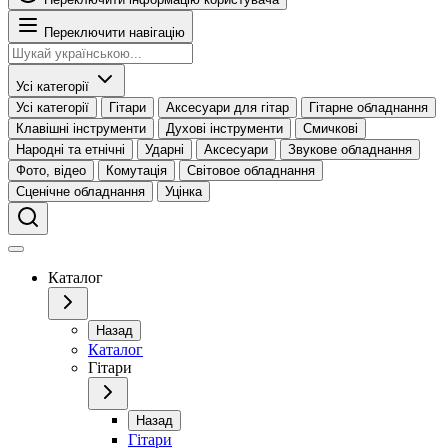
Переключити навігацію
Усі категорії
Усі категорії
Гітари
Аксесуари для гітар
Гітарне обладнання
Клавішні інструменти
Духові інструменти
Смичкові
Народні та етнічні
Ударні
Аксесуари
Звукове обладнання
Фото, відео
Комутація
Світовое обладнання
Сценічне обладнання
Уцінка
Каталог
Назад
Каталог
Гітари
Назад
Гітари