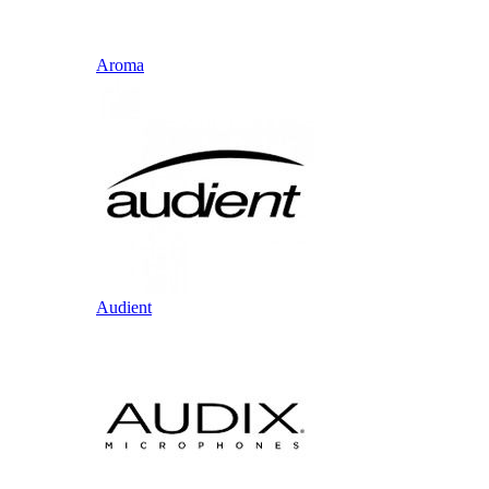
Aroma
Audient