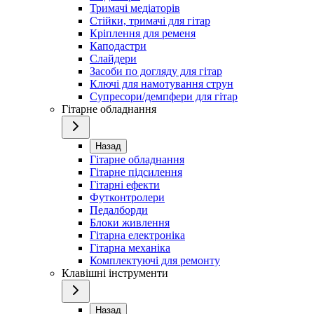
Тримачі медіаторів
Стійки, тримачі для гітар
Кріплення для ременя
Каподастри
Слайдери
Засоби по догляду для гітар
Ключі для намотування струн
Супресори/демпфери для гітар
Гітарне обладнання
Назад
Гітарне обладнання
Гітарне підсилення
Гітарні ефекти
Футконтролери
Педалборди
Блоки живлення
Гітарна електроніка
Гітарна механіка
Комплектуючі для ремонту
Клавішні інструменти
Назад