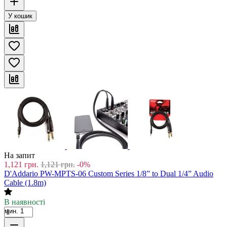
У кошик
На запит
1,121
грн.
1,121
грн.
-0%
D'Addario PW-MPTS-06 Custom Series 1/8” to Dual 1/4” Audio
Cable (1.8m)
В наявності
мин. 1