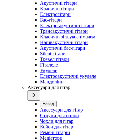
Акустичні гітари
Класичні гітари
Електрогітари
Бас-гітари
Електро-акустичні гітари
Трансакустичні гітари
Класичні зі звукознімачем
Напівакустичні гітари
Акустичні бас-гітари
Silent гітари
Тревел гітари
Гіталеле
Укулеле
Електроакустичні укулеле
Мандоліни
Аксесуари для гітар
Назад
Аксесуари для гітар
Струни для гітари
Чохли для гітар
Кейси для гітар
Ремені гітарні
Медіатори