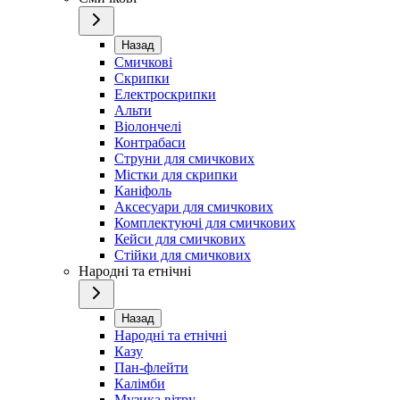
Назад
Смичкові
Скрипки
Електроскрипки
Альти
Віолончелі
Контрабаси
Струни для смичкових
Містки для скрипки
Каніфоль
Аксесуари для смичкових
Комплектуючі для смичкових
Кейси для смичкових
Стійки для смичкових
Народні та етнічні
Назад
Народні та етнічні
Казу
Пан-флейти
Калімби
Музика вітру