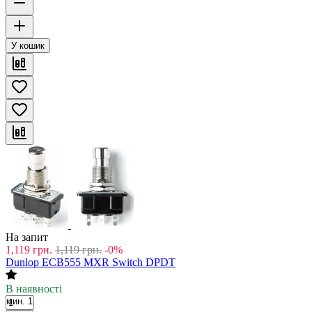
У кошик
На запит
1,119
грн.
1,119
грн.
-0%
Dunlop ECB555 MXR Switch DPDT
В наявності
мин. 1