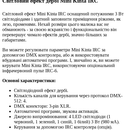
Світловий ефект дербі Mini Kinta IRC
Світловий ефект Mini Kinta IRC оснащений потужними 3 Вт
світлодіодами і здатний заповнити приміщення різкими, як
лезо, променями. Нехай розміри цього малюка вас не
обманюють - за своєю яскравістю і функціональністю він
перевершує чимало ефектів дербі, значно більших за
габаритами.
Ви можете регулювати параметри Mini Kinta IRC за
допомогою DMX контролера, або ж використовувати
вбудовані автоматичні програми. І, звичайно ж, ви можете
керувати Mini Kinta IRC, використовуючи опціональний
інфрачервоний пульт IRC-6.
Основні характеристики:
Світлодіодний ефект дербі.
Кількість каналів для керування через протокол DMX-
512: 4.
DMX конектори: 3-pin XLR.
Автоматичні програми, звукова активація.
Джерело випромінювання: 4 LED світлодіоди (1
червоний, 1 зелений, 1 синій, 1 білий) 3 Вт (980 мА).
Керування за допомогою IRC контролера (опція).