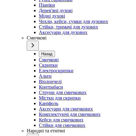
Піаніки
Дерев'яні духові
Мідні духові
Чохли, кейси, сумки для духових
Стійки, тримачі для духових
Аксесуари для духових
Смичкові
Назад
Смичкові
Скрипки
Електроскрипки
Альти
Віолончелі
Контрабаси
Струни для смичкових
Містки для скрипки
Каніфоль
Аксесуари для смичкових
Комплектуючі для смичкових
Кейси для смичкових
Стійки для смичкових
Народні та етнічні