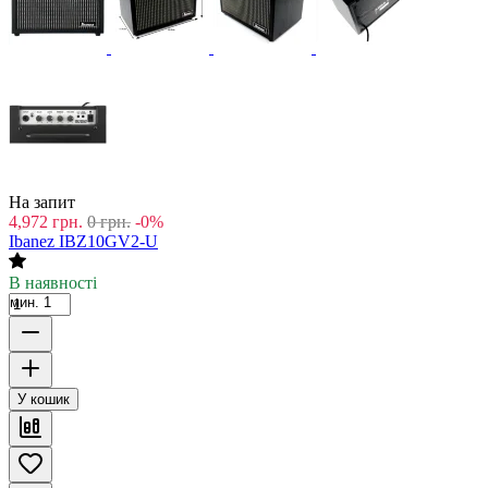
На запит
4,972
грн.
0
грн.
-0%
Ibanez IBZ10GV2-U
В наявності
мин. 1
У кошик