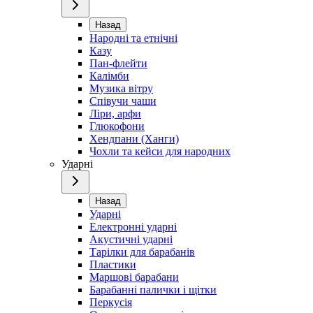
Назад
Народні та етнічні
Казу
Пан-флейти
Калімби
Музика вітру
Співучи чаши
Ліри, арфи
Глюкофони
Хендпани (Ханги)
Чохли та кейси для народних
Ударні
Назад
Ударні
Електронні ударні
Акустичні ударні
Тарілки для барабанів
Пластики
Маршові барабани
Барабанні палички і щітки
Перкусія