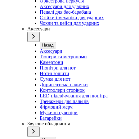
Оркестрова перкусія
Аксесуари для ударних
Педалі для бас-барабана
Стійки і механіка для ударних
Чохли та кейси для ударних
Аксесуари
Назад
Аксесуари
Тюнери та метрономи
Камертони
Пюпітри для нот
Нотні зошити
Сумка для нот
Диригентські палички
Контролери сторінок
LED підсвічування для пюпітра
Тренажери для пальців
Фірмовий мерч
Музичні сувеніри
Батарейки
Звукове обладнання