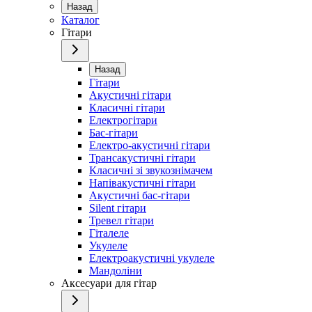
Назад
Каталог
Гітари
Назад
Гітари
Акустичні гітари
Класичні гітари
Електрогітари
Бас-гітари
Електро-акустичні гітари
Трансакустичні гітари
Класичні зі звукознімачем
Напівакустичні гітари
Акустичні бас-гітари
Silent гітари
Тревел гітари
Гіталеле
Укулеле
Електроакустичні укулеле
Мандоліни
Аксесуари для гітар