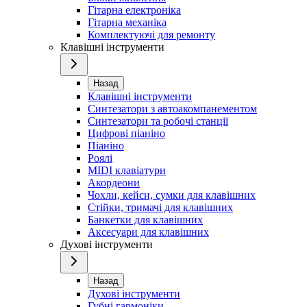
Гітарна електроніка
Гітарна механіка
Комплектуючі для ремонту
Клавішні інструменти
Назад
Клавішні інструменти
Синтезатори з автоакомпанементом
Синтезатори та робочі станції
Цифрові піаніно
Піаніно
Роялі
MIDI клавіатури
Акордеони
Чохли, кейси, сумки для клавішних
Стійки, тримачі для клавішних
Банкетки для клавішних
Аксесуари для клавішних
Духові інструменти
Назад
Духові інструменти
Губні гармоніки