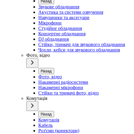
Назад
Звукове обладнання
Акустика та системи озвучення
Навушники та аксесуари
Мікрофони
Студійне обладнання
Концертне обладнання
DJ обладнання
Стійки, тримачі для звукового обладнання
Чохли, кейси для звукового обладнання
Фото, відео
Назад
Фото, відео
Накамерні радіосистеми
Накамерні мікрофони
Стійки та тримачі фото, відео
Комутація
Назад
Комутація
Кабель
Роз'єми (конектори)