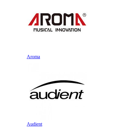
Aroma
Audient