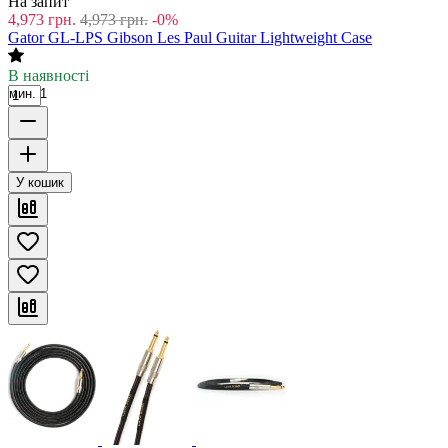
На запит
4,973
грн.
4,973
грн.
-0%
Gator GL-LPS Gibson Les Paul Guitar Lightweight Case
В наявності
мин. 1
У кошик