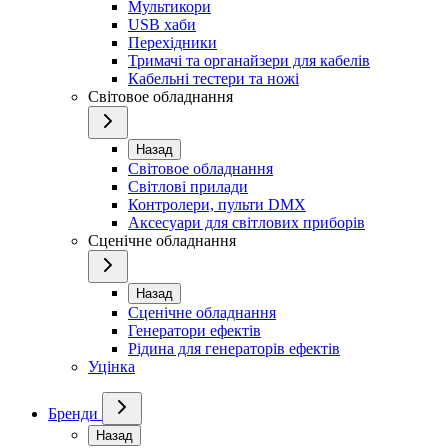
Мультикори
USB хаби
Перехідники
Тримачі та органайзери для кабелів
Кабельні тестери та ножі
Світовое обладнання
Назад
Світовое обладнання
Світлові прилади
Контролери, пульти DMX
Аксесуари для світлових приборів
Сценічне обладнання
Назад
Сценічне обладнання
Генератори ефектів
Рідина для генераторів ефектів
Уцінка
Бренди
Назад