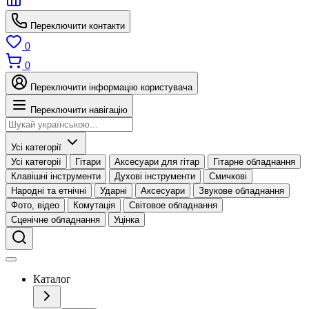
Переключити контакти
0
0
Переключити інформацію користувача
Переключити навігацію
Усі категорії
Усі категорії
Гітари
Аксесуари для гітар
Гітарне обладнання
Клавішні інструменти
Духові інструменти
Смичкові
Народні та етнічні
Ударні
Аксесуари
Звукове обладнання
Фото, відео
Комутація
Світовое обладнання
Сценічне обладнання
Уцінка
Каталог