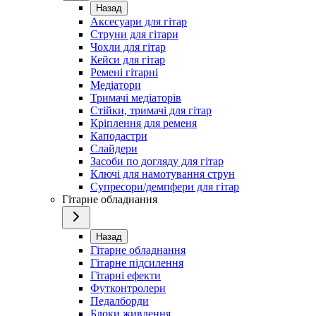
Назад
Аксесуари для гітар
Струни для гітари
Чохли для гітар
Кейси для гітар
Ремені гітарні
Медіатори
Тримачі медіаторів
Стійки, тримачі для гітар
Кріплення для ременя
Каподастри
Слайдери
Засоби по догляду для гітар
Ключі для намотування струн
Супресори/демпфери для гітар
Гітарне обладнання
Назад
Гітарне обладнання
Гітарне підсилення
Гітарні ефекти
Футконтролери
Педалборди
Блоки живлення