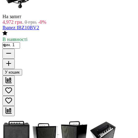
На запит
4,972
грн.
0
грн.
-0%
Ibanez IBZ10BV2
В наявності
мин. 1
У кошик