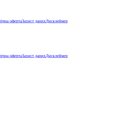
ічна оферта
Захист даних
Дисклеймер
ічна оферта
Захист даних
Дисклеймер