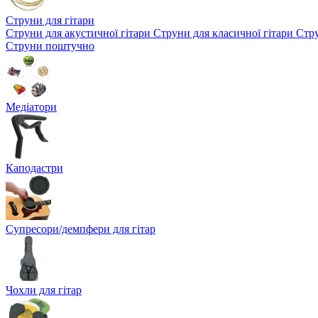
Струни для гітари
Струни для акустичної гітари
Струни для класичної гітари
Стру
Струни поштучно
Медіатори
Каподастри
Супресори/демпфери для гітар
Чохли для гітар