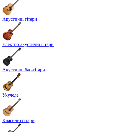
Акустичні гітари
Електро-акустичні гітари
Акустичні бас-гітари
Укулеле
Класичні гітари