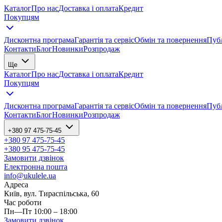
Каталог
Про нас
Доставка і оплата
Кредит
Покупцям
Дисконтна програма
Гарантія та сервіс
Обмін та повернення
Публ
Контакти
Блог
Новинки
Розпродаж
Ще
Каталог
Про нас
Доставка і оплата
Кредит
Покупцям
Дисконтна програма
Гарантія та сервіс
Обмін та повернення
Публ
Контакти
Блог
Новинки
Розпродаж
+380 97 475-75-45
+380 97 475-75-45
+380 95 475-75-45
Замовити дзвінок
Електронна пошта
info@ukulele.ua
Адреса
Київ, вул. Тираспільська, 60
Час роботи
Пн—Пт 10:00 – 18:00
Замовити дзвінок