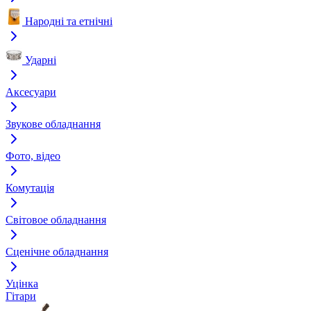
Народні та етнічні
Ударні
Аксесуари
Звукове обладнання
Фото, відео
Комутація
Світовое обладнання
Сценічне обладнання
Уцінка
Гітари