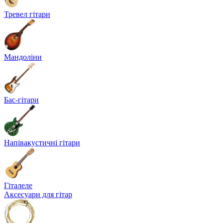
Тревел гітари
Мандоліни
Бас-гітари
Напівакустичні гітари
Гіталеле
Аксесуари для гітар