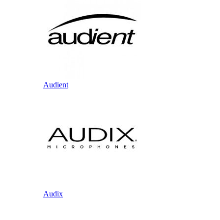
Audient
Audix