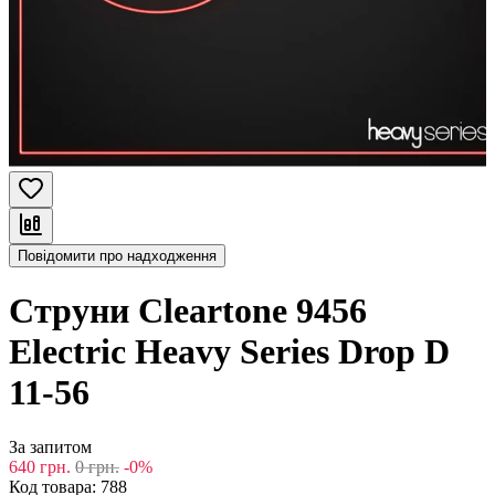
Повідомити про надходження
Струни Cleartone 9456
Electric Heavy Series Drop D
11-56
За запитом
640
грн.
0
грн.
-0%
Код товара:
788