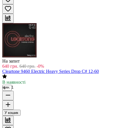
На запит
640
грн.
640
грн.
-0%
Cleartone 9460 Electric Heavy Series Drop C# 12-60
В наявності
мин. 1
У кошик