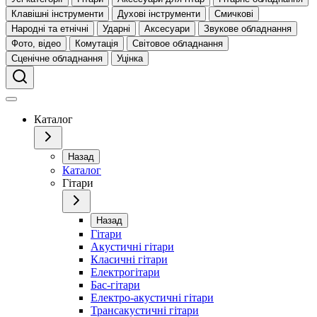
Клавішні інструменти
Духові інструменти
Смичкові
Народні та етнічні
Ударні
Аксесуари
Звукове обладнання
Фото, відео
Комутація
Світовое обладнання
Сценічне обладнання
Уцінка
Каталог
Назад
Каталог
Гітари
Назад
Гітари
Акустичні гітари
Класичні гітари
Електрогітари
Бас-гітари
Електро-акустичні гітари
Трансакустичні гітари