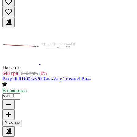
На запит
640
грн.
640
грн.
-0%
Paxphil RD003-620 Two-Way Trussrod Bass
В наявності
мин. 1
У кошик