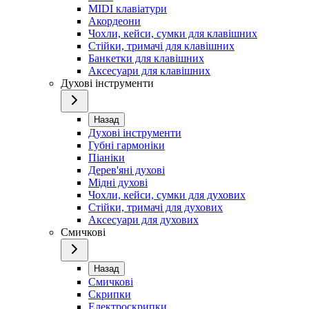
MIDI клавіатури
Акордеони
Чохли, кейси, сумки для клавішних
Стійки, тримачі для клавішних
Банкетки для клавішних
Аксесуари для клавішних
Духові інструменти
Назад
Духові інструменти
Губні гармоніки
Піаніки
Дерев'яні духові
Мідні духові
Чохли, кейси, сумки для духових
Стійки, тримачі для духових
Аксесуари для духових
Смичкові
Назад
Смичкові
Скрипки
Електроскрипки