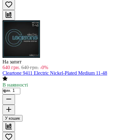
На запит
640
грн.
640
грн.
-0%
Cleartone 9411 Electric Nickel-Plated Medium 11-48
В наявності
мин. 1
У кошик