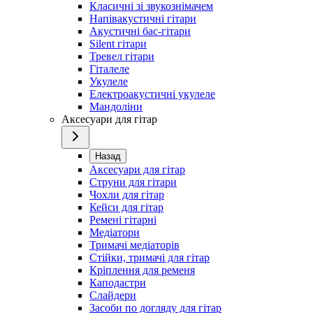
Класичні зі звукознімачем
Напівакустичні гітари
Акустичні бас-гітари
Silent гітари
Тревел гітари
Гіталеле
Укулеле
Електроакустичні укулеле
Мандоліни
Аксесуари для гітар
Назад
Аксесуари для гітар
Струни для гітари
Чохли для гітар
Кейси для гітар
Ремені гітарні
Медіатори
Тримачі медіаторів
Стійки, тримачі для гітар
Кріплення для ременя
Каподастри
Слайдери
Засоби по догляду для гітар