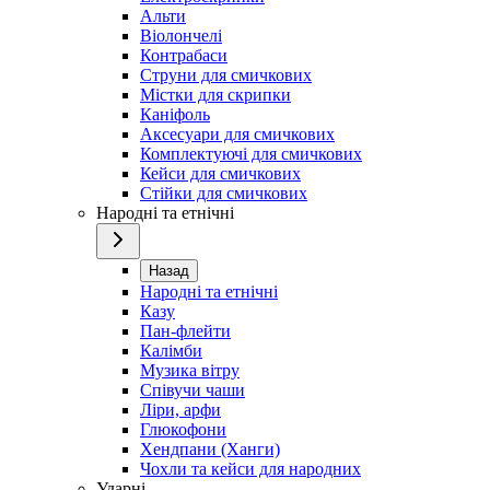
Альти
Віолончелі
Контрабаси
Струни для смичкових
Містки для скрипки
Каніфоль
Аксесуари для смичкових
Комплектуючі для смичкових
Кейси для смичкових
Стійки для смичкових
Народні та етнічні
Назад
Народні та етнічні
Казу
Пан-флейти
Калімби
Музика вітру
Співучи чаши
Ліри, арфи
Глюкофони
Хендпани (Ханги)
Чохли та кейси для народних
Ударні