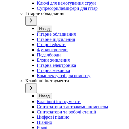
Ключі для намотування струн
Супресори/демпфери для гітар
Гітарне обладнання
Назад
Гітарне обладнання
Гітарне підсилення
Гітарні ефекти
Футконтролери
Педалборди
Блоки живлення
Гітарна електроніка
Гітарна механіка
Комплектуючі для ремонту
Клавішні інструменти
Назад
Клавішні інструменти
Синтезатори з автоакомпанементом
Синтезатори та робочі станції
Цифрові піаніно
Піаніно
Роялі