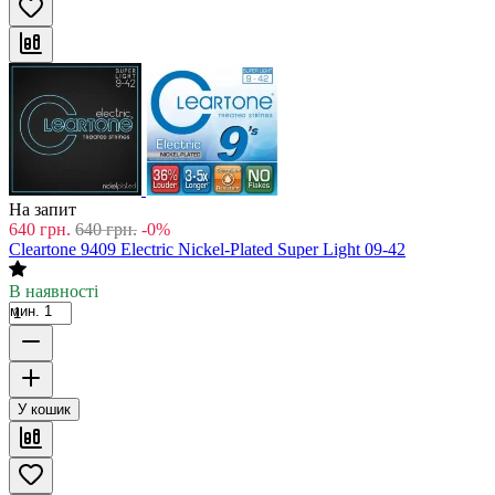
На запит
640
грн.
640
грн.
-0%
Cleartone 9409 Electric Nickel-Plated Super Light 09-42
В наявності
мин. 1
У кошик