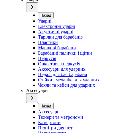
Назад
Ударні
Електронні ударні
Акустичні ударні
Тарілки для барабанів
Пластики
Маршові барабани
Барабанні палички і щітки
Перкусія
Оркестрова перкусія
Аксесуари для ударних
Педалі для бас-барабана
Стійки і механіка для ударних
Чохли та кейси для ударних
Аксесуари
Назад
Аксесуари
Тюнери та метрономи
Камертони
Пюпітри для нот