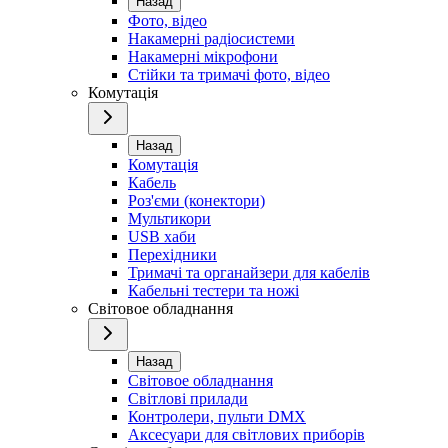
Назад
Фото, відео
Накамерні радіосистеми
Накамерні мікрофони
Стійки та тримачі фото, відео
Комутація
Назад
Комутація
Кабель
Роз'єми (конектори)
Мультикори
USB хаби
Перехідники
Тримачі та органайзери для кабелів
Кабельні тестери та ножі
Світовое обладнання
Назад
Світовое обладнання
Світлові прилади
Контролери, пульти DMX
Аксесуари для світлових приборів