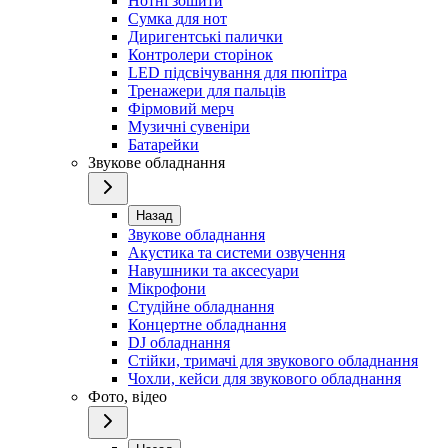
Нотні зошити
Сумка для нот
Диригентські палички
Контролери сторінок
LED підсвічування для пюпітра
Тренажери для пальців
Фірмовий мерч
Музичні сувеніри
Батарейки
Звукове обладнання
Назад
Звукове обладнання
Акустика та системи озвучення
Навушники та аксесуари
Мікрофони
Студійне обладнання
Концертне обладнання
DJ обладнання
Стійки, тримачі для звукового обладнання
Чохли, кейси для звукового обладнання
Фото, відео