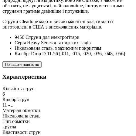
природні відчуття від дотику, воно не слизьке, з часом не
облазить, не лущиться і, найголовніше, інструмент з цими
струнами гратиме дзвінкіше і потужніше.
Струни Cleartone мають високі магнітні властивості і
виготовлені в США з високоякісних матеріалів.
9456 Струни для електрогітари
Серія Heavy Series для низьких ладів
Нікельована сталь, з захисним покриттям
Калібр: Drop D 11-56 [.011, .015, .020, .036, .048, .056]
Показати повністю
Характеристики
Кількість струн
6
Калібр струн
11 - ...
Матеріал обмотки
Нікельована сталь
Тип обмотки
кругла
Властивості струн