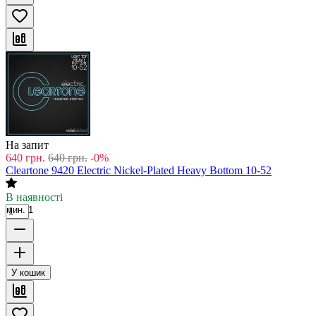
На запит
640
грн.
640
грн.
-0%
Cleartone 9420 Electric Nickel-Plated Heavy Bottom 10-52
В наявності
мин. 1
У кошик