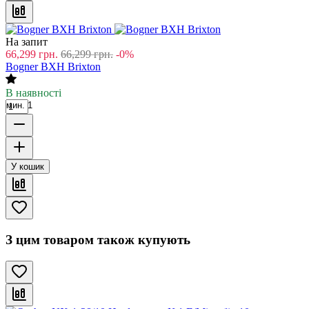
На запит
66,299
грн.
66,299
грн.
-0%
Bogner BXH Brixton
В наявності
мин. 1
У кошик
З цим товаром також купують