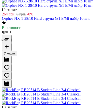
На запит
264
грн.
0
грн.
-0%
Orphee NX-1-28/10 Hard струна №1 E/Мі набір 10 шт.
В наявності
мин. 1
макс. 1
У кошик
На запит