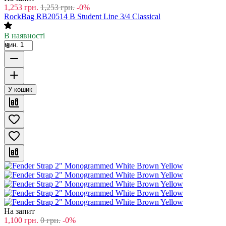
1,253
грн.
1,253
грн.
-0%
RockBag RB20514 B Student Line 3/4 Classical
В наявності
мин. 1
У кошик
На запит
1,100
грн.
0
грн.
-0%