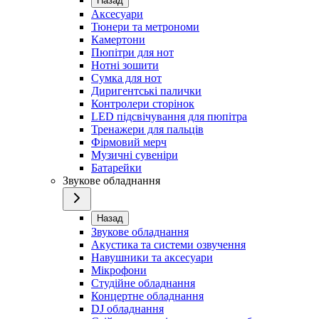
Назад
Аксесуари
Тюнери та метрономи
Камертони
Пюпітри для нот
Нотні зошити
Сумка для нот
Диригентські палички
Контролери сторінок
LED підсвічування для пюпітра
Тренажери для пальців
Фірмовий мерч
Музичні сувеніри
Батарейки
Звукове обладнання
Назад
Звукове обладнання
Акустика та системи озвучення
Навушники та аксесуари
Мікрофони
Студійне обладнання
Концертне обладнання
DJ обладнання