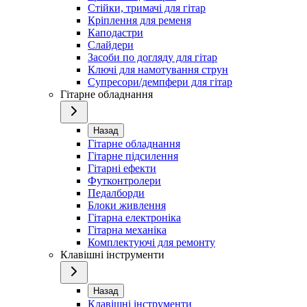
Стійки, тримачі для гітар
Кріплення для ременя
Каподастри
Слайдери
Засоби по догляду для гітар
Ключі для намотування струн
Супресори/демпфери для гітар
Гітарне обладнання
Назад
Гітарне обладнання
Гітарне підсилення
Гітарні ефекти
Футконтролери
Педалборди
Блоки живлення
Гітарна електроніка
Гітарна механіка
Комплектуючі для ремонту
Клавішні інструменти
Назад
Клавішні інструменти