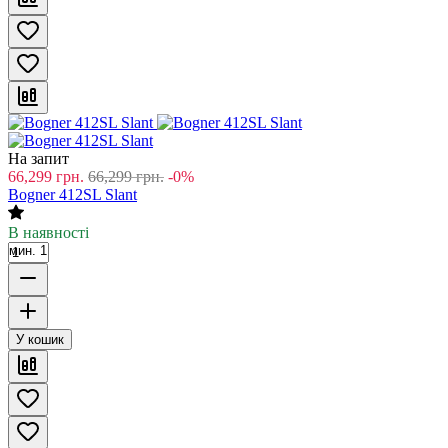
На запит
66,299
грн.
66,299
грн.
-0%
Bogner 412SL Slant
В наявності
мин. 1
У кошик