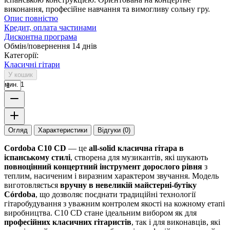
виконання, професійне навчання та вимогливу сольну гру.
Опис повністю
Кредит, оплата частинами
Дисконтна програма
Обмін/повернення 14 днів
Категорії:
Класичні гітари
У кошик
мин. 1
Огляд
Характеристики
Відгуки (0)
Cordoba C10 CD
— це
all-solid класична гітара в
іспанському стилі
, створена для музикантів, які шукають
повноцінний концертний інструмент дорослого рівня
з
теплим, насиченим і виразним характером звучання. Модель
виготовляється
вручну в невеликій майстерні-бутіку
Córdoba
, що дозволяє поєднати традиційні технології
гітаробудування з уважним контролем якості на кожному етапі
виробництва. C10 CD стане ідеальним вибором як для
професійних класичних гітаристів
, так і для виконавців, які