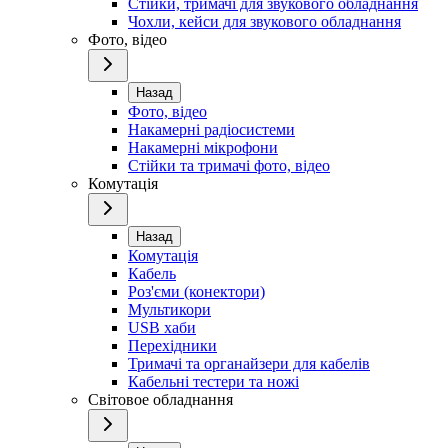
Стійки, тримачі для звукового обладнання
Чохли, кейси для звукового обладнання
Фото, відео
Назад
Фото, відео
Накамерні радіосистеми
Накамерні мікрофони
Стійки та тримачі фото, відео
Комутація
Назад
Комутація
Кабель
Роз'єми (конектори)
Мультикори
USB хаби
Перехідники
Тримачі та органайзери для кабелів
Кабельні тестери та ножі
Світовое обладнання