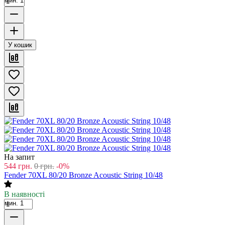
мин. 1
У кошик
На запит
544
грн.
0
грн.
-0%
Fender 70XL 80/20 Bronze Acoustic String 10/48
В наявності
мин. 1