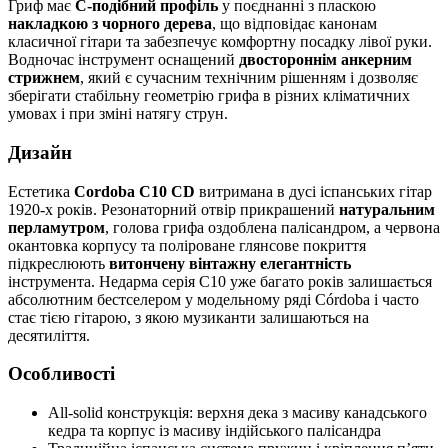
Гриф має
C-подібний профіль
у поєднанні з пласкою
накладкою з чорного дерева
, що відповідає канонам
класичної гітари та забезпечує комфортну посадку лівої руки.
Водночас інструмент оснащений
двостороннім анкерним
стрижнем
, який є сучасним технічним рішенням і дозволяє
зберігати стабільну геометрію грифа в різних кліматичних
умовах і при зміні натягу струн.
Дизайн
Естетика
Cordoba C10 CD
витримана в дусі іспанських гітар
1920-х років. Резонаторний отвір прикрашений
натуральним
перламутром
, голова грифа оздоблена палісандром, а червона
окантовка корпусу та поліроване глянсове покриття
підкреслюють
витончену вінтажну елегантність
інструмента. Недарма серія C10 уже багато років залишається
абсолютним бестселером у модельному ряді Córdoba і часто
стає тією гітарою, з якою музиканти залишаються на
десятиліття.
Особливості
All-solid конструкція: верхня дека з масиву канадського
кедра та корпус із масиву індійського палісандра