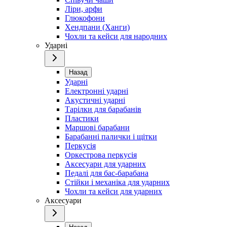
Ліри, арфи
Глюкофони
Хендпани (Ханги)
Чохли та кейси для народних
Ударні
Назад
Ударні
Електронні ударні
Акустичні ударні
Тарілки для барабанів
Пластики
Маршові барабани
Барабанні палички і щітки
Перкусія
Оркестрова перкусія
Аксесуари для ударних
Педалі для бас-барабана
Стійки і механіка для ударних
Чохли та кейси для ударних
Аксесуари