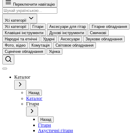
Переключити навігацію
Усі категорії
Усі категорії
Гітари
Аксесуари для гітар
Гітарне обладнання
Клавішні інструменти
Духові інструменти
Смичкові
Народні та етнічні
Ударні
Аксесуари
Звукове обладнання
Фото, відео
Комутація
Світовое обладнання
Сценічне обладнання
Уцінка
Каталог
Назад
Каталог
Гітари
Назад
Гітари
Акустичні гітари