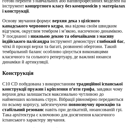
готові перейти з навчальних або напівпрофесійних моделей на
інструмент
концертного класу без компромісів у матеріалах
і конструкції
.
Основу звучання формує
верхня дека з цілісного
канадського червоного кедра
, яка відома своїм швидким
відгуком, округлим тембром і м’якою, насиченою динамікою.
У поєднанні з
нижньою декою та обичайками з масиву
індійського палісандра
інструмент демонструє
глибокий бас
,
чіткі й прозорі верхи та багаті, розвинені обертони. Такий
тембральний баланс особливо цінується виконавцями
класичного та сольного репертуару, де важливі нюанси
динаміки й артикуляції.
Конструкція
C10 CD побудована з використанням
традиційної іспанської
конструкції пружин і кріплення п’яти грифа
, завдяки чому
верхня дека залишається максимально чутливою до
найменших коливань струн. Вібрації рівномірно передаються
по всьому корпусу, забезпечуючи
повнозвучну проєкцію та
стабільний резонанс
навіть при делікатній, нюансованій грі.
Така архітектура є ключовою для досягнення класичного
іспанського характеру звучання.