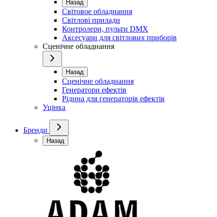
Назад
Світовое обладнання
Світлові прилади
Контролери, пульти DMX
Аксесуари для світлових приборів
Сценічне обладнання
Назад
Сценічне обладнання
Генератори ефектів
Рідина для генераторів ефектів
Уцінка
Бренди
Назад