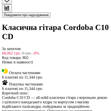
Повідомити про надходження
Класична гітара Cordoba C10
CD
За запитом
68,062
грн.
0
грн.
-0%
Код товара:
802
Немає в наявності
Оплата частинами
6 платежі по 11,344 грн.
Покупка частинами
6 платежі по 11,344 грн.
Короткий опис:
Cordoba C10 CD — all-solid класична гітара з верхньою декою
з цілісного канадського кедра та корпусом з масиву
індійського палісандра, побудована за традиційною
іспанською конструкцією. Орієнтована на концертне