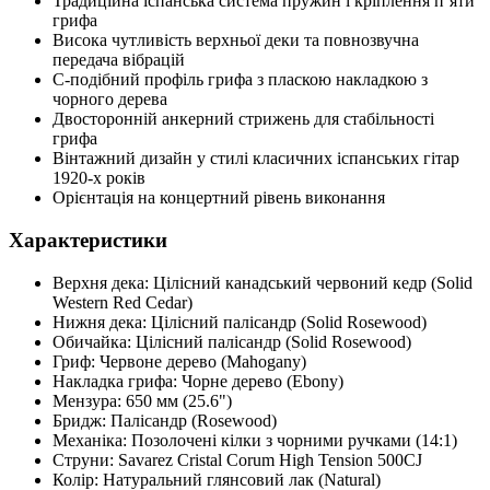
Традиційна іспанська система пружин і кріплення п’яти
грифа
Висока чутливість верхньої деки та повнозвучна
передача вібрацій
C-подібний профіль грифа з пласкою накладкою з
чорного дерева
Двосторонній анкерний стрижень для стабільності
грифа
Вінтажний дизайн у стилі класичних іспанських гітар
1920-х років
Орієнтація на концертний рівень виконання
Характеристики
Верхня дека: Цілісний канадський червоний кедр (Solid
Western Red Cedar)
Нижня дека: Цілісний палісандр (Solid Rosewood)
Обичайка: Цілісний палісандр (Solid Rosewood)
Гриф: Червоне дерево (Mahogany)
Накладка грифа: Чорне дерево (Ebony)
Мензура: 650 мм (25.6")
Бридж: Палісандр (Rosewood)
Механіка: Позолочені кілки з чорними ручками (14:1)
Струни: Savarez Cristal Corum High Tension 500CJ
Колір: Натуральний глянсовий лак (Natural)