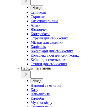
Назад
Смичкові
Скрипки
Електроскрипки
Альти
Віолончелі
Контрабаси
Струни для смичкових
Містки для скрипки
Каніфоль
Аксесуари для смичкових
Комплектуючі для смичкових
Кейси для смичкових
Стійки для смичкових
Народні та етнічні
Назад
Народні та етнічні
Казу
Пан-флейти
Калімби
Музика вітру
Співучи чаши