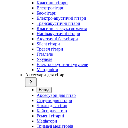
Класичні гітари
Електрогітари
Бас-гітари
Електро-акустичні гітари
Трансакустичні гітари
Класичні зі звукознімачем
Напівакустичні гітари
Акустичні бас-гітари
Silent гітари
Тревел гітари
Гіталеле
Укулеле
Електроакустичні укулеле
Мандоліни
Аксесуари для гітар
Назад
Аксесуари для гітар
Струни для гітари
Чохли для гітар
Кейси для гітар
Ремені гітарні
Медіатори
Тримачі медіаторів