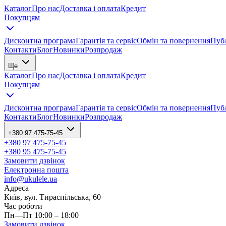
Каталог
Про нас
Доставка і оплата
Кредит
Покупцям
Дисконтна програма
Гарантія та сервіс
Обмін та повернення
Публ
Контакти
Блог
Новинки
Розпродаж
Ще
Каталог
Про нас
Доставка і оплата
Кредит
Покупцям
Дисконтна програма
Гарантія та сервіс
Обмін та повернення
Публ
Контакти
Блог
Новинки
Розпродаж
+380 97 475-75-45
+380 97 475-75-45
+380 95 475-75-45
Замовити дзвінок
Електронна пошта
info@ukulele.ua
Адреса
Київ, вул. Тираспільська, 60
Час роботи
Пн—Пт 10:00 – 18:00
Замовити дзвінок