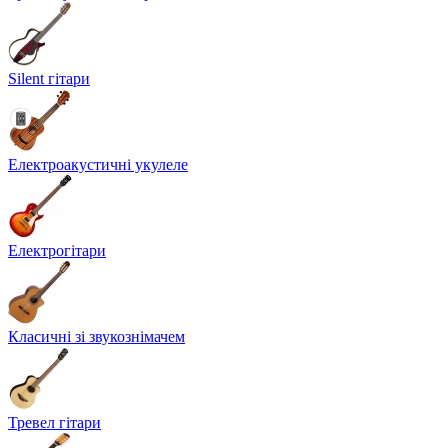
Silent гітари
Електроакустичні укулеле
Електрогітари
Класичні зі звукознімачем
Тревел гітари