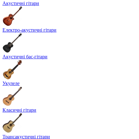
Акустичні гітари
Електро-акустичні гітари
Акустичні бас-гітари
Укулеле
Класичні гітари
Трансакустичні гітари