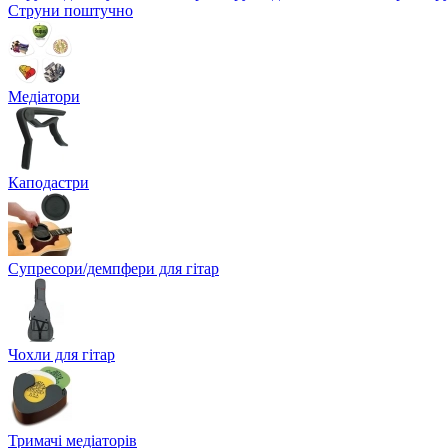
Струни поштучно
Медіатори
Каподастри
Супресори/демпфери для гітар
Чохли для гітар
Тримачі медіаторів