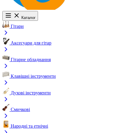
Каталог
Гітари
Аксесуари для гітар
Гітарне обладнання
Клавішні інструменти
Духові інструменти
Смичкові
Народні та етнічні