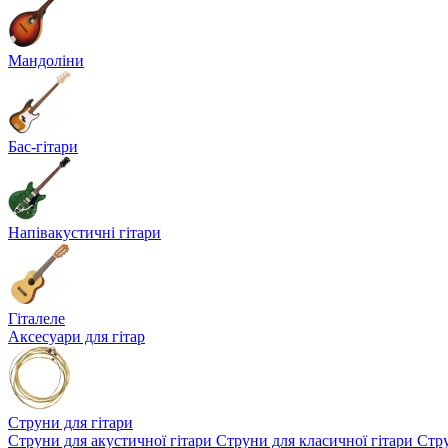
Мандоліни
Бас-гітари
Напівакустичні гітари
Гіталеле
Аксесуари для гітар
Струни для гітари
Струни для акустичної гітари
Струни для класичної гітари
Стру