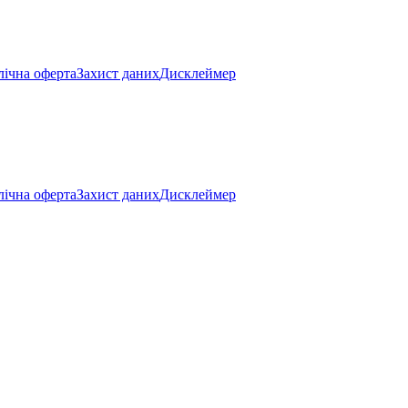
ічна оферта
Захист даних
Дисклеймер
ічна оферта
Захист даних
Дисклеймер