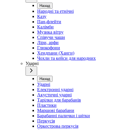
Назад
Народні та етнічні
Казу
Пан-флейти
Калімби
Музика вітру
Співучи чаши
Ліри, арфи
Глюкофони
Хендпани (Ханги)
Чохли та кейси для народних
Ударні
Назад
Ударні
Електронні ударні
Акустичні ударні
Тарілки для барабанів
Пластики
Маршові барабани
Барабанні палички і щітки
Перкусія
Оркестрова перкусія