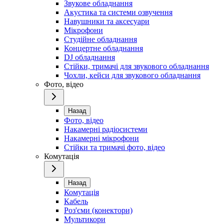
Звукове обладнання
Акустика та системи озвучення
Навушники та аксесуари
Мікрофони
Студійне обладнання
Концертне обладнання
DJ обладнання
Стійки, тримачі для звукового обладнання
Чохли, кейси для звукового обладнання
Фото, відео
Назад
Фото, відео
Накамерні радіосистеми
Накамерні мікрофони
Стійки та тримачі фото, відео
Комутація
Назад
Комутація
Кабель
Роз'єми (конектори)
Мультикори