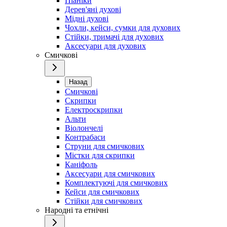
Піаніки
Дерев'яні духові
Мідні духові
Чохли, кейси, сумки для духових
Стійки, тримачі для духових
Аксесуари для духових
Смичкові
Назад
Смичкові
Скрипки
Електроскрипки
Альти
Віолончелі
Контрабаси
Струни для смичкових
Містки для скрипки
Каніфоль
Аксесуари для смичкових
Комплектуючі для смичкових
Кейси для смичкових
Стійки для смичкових
Народні та етнічні