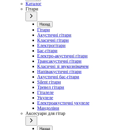
Каталог
Гітари
Назад
Гітари
Акустичні гітари
Класичні гітари
Електрогітари
Бас-гітари
Електро-акустичні гітари
Трансакустичні гітари
Класичні зі звукознімачем
Напівакустичні гітари
Акустичні бас-гітари
Silent гітари
Тревел гітари
Гіталеле
Укулеле
Електроакустичні укулеле
Мандоліни
Аксесуари для гітар
Назад