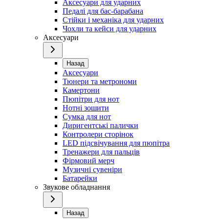
Аксесуари для ударних
Педалі для бас-барабана
Стійки і механіка для ударних
Чохли та кейси для ударних
Аксесуари
Назад
Аксесуари
Тюнери та метрономи
Камертони
Пюпітри для нот
Нотні зошити
Сумка для нот
Диригентські палички
Контролери сторінок
LED підсвічування для пюпітра
Тренажери для пальців
Фірмовий мерч
Музичні сувеніри
Батарейки
Звукове обладнання
Назад