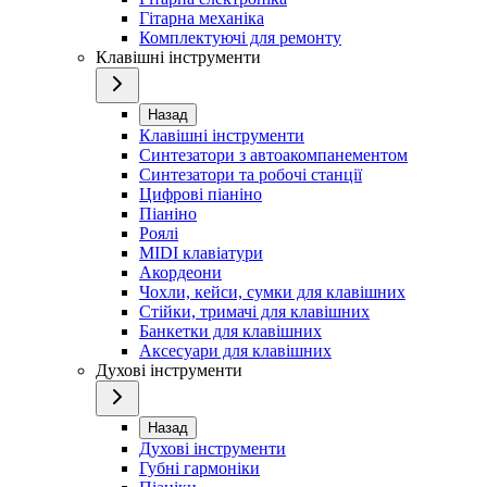
Гітарна механіка
Комплектуючі для ремонту
Клавішні інструменти
Назад
Клавішні інструменти
Синтезатори з автоакомпанементом
Синтезатори та робочі станції
Цифрові піаніно
Піаніно
Роялі
MIDI клавіатури
Акордеони
Чохли, кейси, сумки для клавішних
Стійки, тримачі для клавішних
Банкетки для клавішних
Аксесуари для клавішних
Духові інструменти
Назад
Духові інструменти
Губні гармоніки