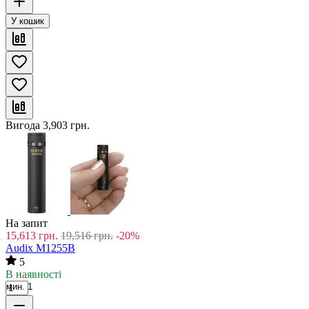
У кошик
Вигода
3,903
грн.
На запит
15,613
грн.
19,516
грн.
-20%
Audix M1255B
5
В наявності
мин. 1