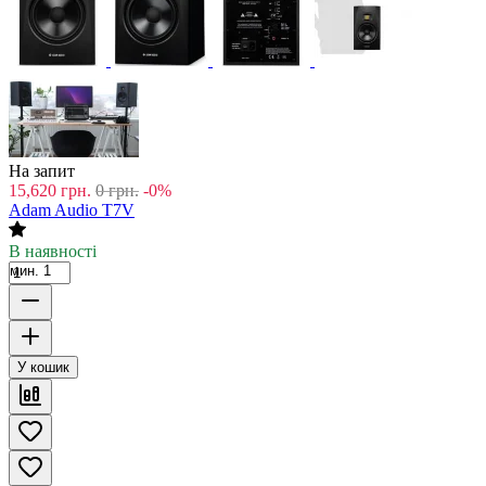
На запит
15,620
грн.
0
грн.
-0%
Adam Audio T7V
В наявності
мин. 1
У кошик