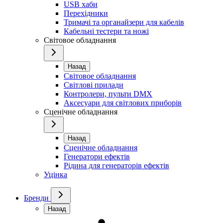
USB хаби
Перехідники
Тримачі та органайзери для кабелів
Кабельні тестери та ножі
Світовое обладнання
Назад
Світовое обладнання
Світлові прилади
Контролери, пульти DMX
Аксесуари для світлових приборів
Сценічне обладнання
Назад
Сценічне обладнання
Генератори ефектів
Рідина для генераторів ефектів
Уцінка
Бренди
Назад