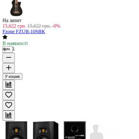
На запит
15,622
грн.
15,622
грн.
-0%
Fzone FZUB-10SBK
В наявності
мин. 1
У кошик