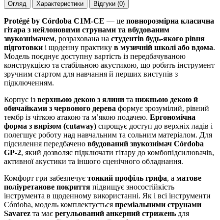
Огляд
Характеристики
Відгуки (0)
Protégé by Córdoba C1M-CE
— це
повнорозмірна класична
гітара з нейлоновими струнами та вбудованим
звукознімачем
, розрахована на
студентів будь-якого рівня
підготовки
і щоденну практику
в музичній школі або вдома
.
Модель поєднує доступну вартість із передбачуваною
конструкцією та стабільною акустикою, що робить інструмент
зручним стартом для навчання й перших виступів з
підключенням.
Корпус із
верхньою декою з ялини
та
нижньою декою й
обичайками з червоного дерева
формує зрозумілий, рівний
тембр із чіткою атакою та м’якою подачею.
Ергономічна
форма з вирізом (cutaway)
спрощує доступ до верхніх ладів і
полегшує роботу над навчальним та сольним матеріалом. Для
підсилення передбачено
вбудований звукознімач Córdoba
GP-2
, який дозволяє підключати гітару до комбопідсилювачів,
активної акустики та іншого сценічного обладнання.
Комфорт гри забезпечує
тонкий профіль грифа
, а
матове
поліуретанове покриття
підвищує зносостійкість
інструмента в щоденному використанні. Як і всі інструменти
Córdoba, модель комплектується
преміальними струнами
Savarez
та має
регульований анкерний стрижень
для