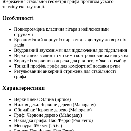
збереження стабільної геометрії грифа протягом усього
терміну експлуатації.
Особливості
Повнорозмірна класична гітара з нейлоновими
струнами
Ергономічний корпус із вирізом для доступу до верхніх
ладів
Вбудований звукознімач для підключення до підсилення
Верхня дека з ялини з чітким і контрольованим відгуком
Корпус із червоного дерева для рівного, м’якого тембру
Тонкий профіль грифа для комфортної посадки руки
Регульований анкерний стрижень для стабільності
грифа
Характеристики
Верхня дека: Ялина (Spruce)
Нижня дека: Червоне дерево (Mahogany)
Обичайка: Червоне дерево (Mahogany)
Гриф: Червоне дерево (Mahogany)
Накладка грифа: Пао Ферро (Pau Ferro)
Мензура: 650 мм (25.6")
Бридж: Пао Ферро (Pau Ferro)