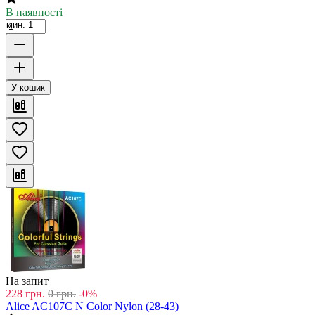
В наявності
мин. 1
У кошик
На запит
228
грн.
0
грн.
-0%
Alice AC107C N Color Nylon (28-43)