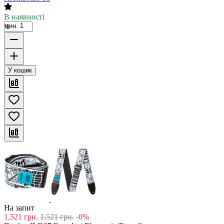
В наявності
мин. 1
У кошик
На запит
1,521
грн.
1,521
грн.
-0%