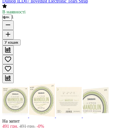
Dunlop ILD07 Ilovedust Electronic Tears Strap
В наявності
мин. 1
У кошик
На запит
491
грн.
491
грн.
-0%