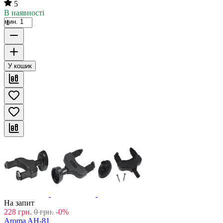
5
В наявності
мин. 1
У кошик
На запит
228
грн.
0
грн.
-0%
Aroma AH-81