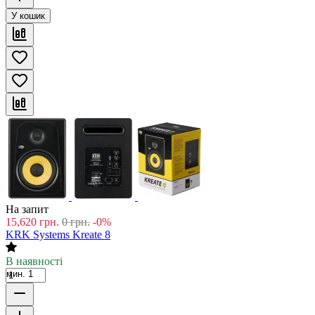
У кошик
На запит
15,620
грн.
0
грн.
-0%
KRK Systems Kreate 8
В наявності
мин. 1