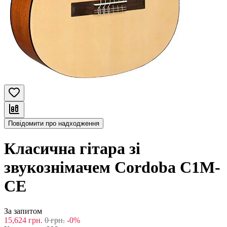
Повідомити про надходження
Класична гітара зі
звукознімачем Cordoba C1M-
CE
За запитом
15,624
грн.
0
грн.
-0%