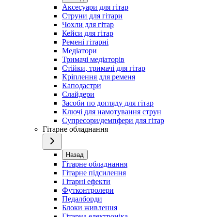
Аксесуари для гітар
Струни для гітари
Чохли для гітар
Кейси для гітар
Ремені гітарні
Медіатори
Тримачі медіаторів
Стійки, тримачі для гітар
Кріплення для ременя
Каподастри
Слайдери
Засоби по догляду для гітар
Ключі для намотування струн
Супресори/демпфери для гітар
Гітарне обладнання
Назад
Гітарне обладнання
Гітарне підсилення
Гітарні ефекти
Футконтролери
Педалборди
Блоки живлення
Гітарна електроніка