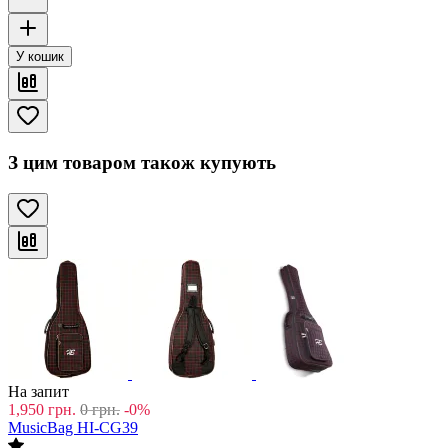
У кошик
З цим товаром також купують
На запит
1,950
грн.
0
грн.
-0%
MusicBag HI-CG39