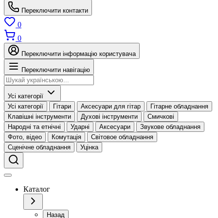
Переключити контакти
0
0
Переключити інформацію користувача
Переключити навігацію
Усі категорії
Усі категорії
Гітари
Аксесуари для гітар
Гітарне обладнання
Клавішні інструменти
Духові інструменти
Смичкові
Народні та етнічні
Ударні
Аксесуари
Звукове обладнання
Фото, відео
Комутація
Світовое обладнання
Сценічне обладнання
Уцінка
Каталог
Назад