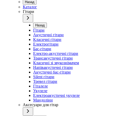
Назад
Каталог
Гітари
Назад
Гітари
Акустичні гітари
Класичні гітари
Електрогітари
Бас-гітари
Електро-акустичні гітари
Трансакустичні гітари
Класичні зі звукознімачем
Напівакустичні гітари
Акустичні бас-гітари
Silent гітари
Тревел гітари
Гіталеле
Укулеле
Електроакустичні укулеле
Мандоліни
Аксесуари для гітар