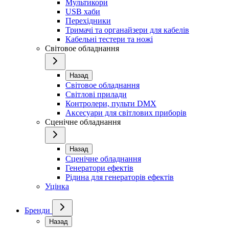
Мультикори
USB хаби
Перехідники
Тримачі та органайзери для кабелів
Кабельні тестери та ножі
Світовое обладнання
Назад
Світовое обладнання
Світлові прилади
Контролери, пульти DMX
Аксесуари для світлових приборів
Сценічне обладнання
Назад
Сценічне обладнання
Генератори ефектів
Рідина для генераторів ефектів
Уцінка
Бренди
Назад