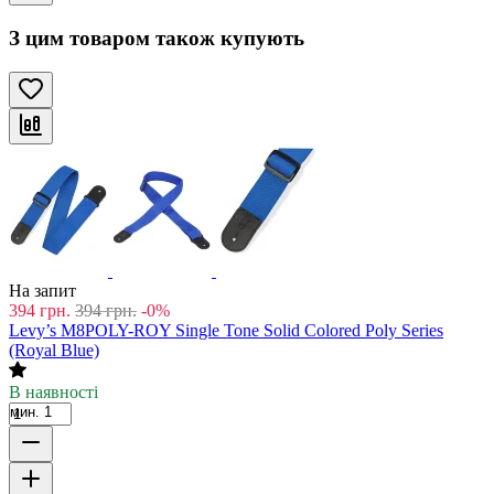
З цим товаром також купують
На запит
394
грн.
394
грн.
-0%
Levy’s M8POLY-ROY Single Tone Solid Colored Poly Series
(Royal Blue)
В наявності
мин. 1