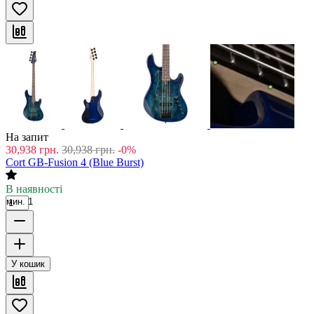
На запит
30,938
грн.
30,938
грн.
-0%
Cort GB-Fusion 4 (Blue Burst)
В наявності
мин. 1
У кошик