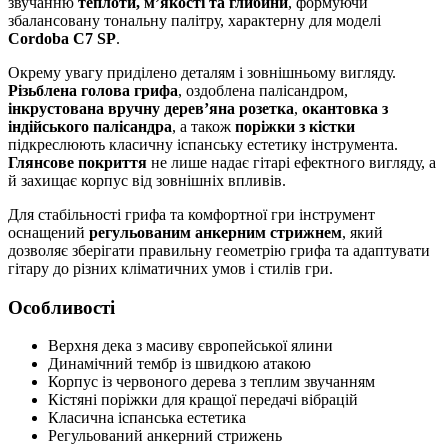
звучанню
теплоти, м’якості та глибини
, формуючи
збалансовану тональну палітру, характерну для моделі
Cordoba C7 SP
.
Окрему увагу приділено деталям і зовнішньому вигляду.
Різьблена голова грифа
, оздоблена палісандром,
інкрустована вручну дерев’яна розетка
,
окантовка з
індійського палісандра
, а також
поріжки з кістки
підкреслюють класичну іспанську естетику інструмента.
Глянсове покриття
не лише надає гітарі ефектного вигляду, а
й захищає корпус від зовнішніх впливів.
Для стабільності грифа та комфортної гри інструмент
оснащений
регульованим анкерним стрижнем
, який
дозволяє зберігати правильну геометрію грифа та адаптувати
гітару до різних кліматичних умов і стилів гри.
Особливості
Верхня дека з масиву європейської ялини
Динамічний тембр із швидкою атакою
Корпус із червоного дерева з теплим звучанням
Кістяні поріжки для кращої передачі вібрацій
Класична іспанська естетика
Регульований анкерний стрижень