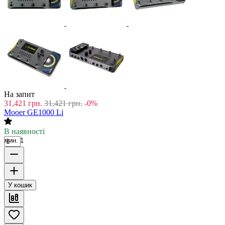
На запит
31,421
грн.
31,421
грн.
-0%
Mooer GE1000 Li
В наявності
мин. 1
У кошик