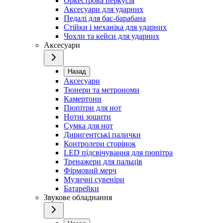
Оркестрова перкусія
Аксесуари для ударних
Педалі для бас-барабана
Стійки і механіка для ударних
Чохли та кейси для ударних
Аксесуари
Назад
Аксесуари
Тюнери та метрономи
Камертони
Пюпітри для нот
Нотні зошити
Сумка для нот
Диригентські палички
Контролери сторінок
LED підсвічування для пюпітра
Тренажери для пальців
Фірмовий мерч
Музичні сувеніри
Батарейки
Звукове обладнання