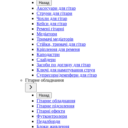
Назад
Аксесуари для гітар
Струни для гітари
Чохли для гітар
Кейси для гітар
Ремені гітарні
Медіатори
Тримачі медіаторів
Стійки, тримачі для гітар
Кріплення для ременя
Каподастри
Слайдери
Засоби по догляду для гітар
Ключі для намотування струн
Супресори/демпфери для гітар
Гітарне обладнання
Назад
Гітарне обладнання
Гітарне підсилення
Гітарні ефекти
Футконтролери
Педалборди
Блоки живлення