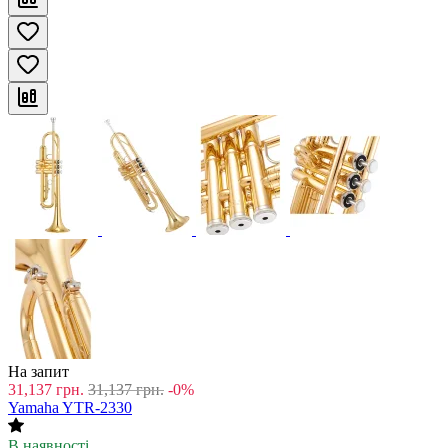
На запит
31,137
грн.
31,137
грн.
-0%
Yamaha YTR-2330
В наявності