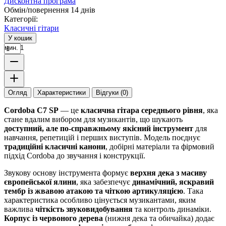
Дисконтна програма
Обмін/повернення 14 днів
Категорії:
Класичні гітари
У кошик
мин. 1
Огляд
Характеристики
Відгуки (0)
Cordoba C7 SP
— це
класична гітара середнього рівня
, яка
стане вдалим вибором для музикантів, що шукають
доступний, але по-справжньому якісний інструмент
для
навчання, репетицій і перших виступів. Модель поєднує
традиційні класичні канони
, добірні матеріали та фірмовий
підхід Cordoba до звучання і конструкції.
Звукову основу інструмента формує
верхня дека з масиву
європейської ялини
, яка забезпечує
динамічний, яскравий
тембр із жвавою атакою та чіткою артикуляцією
. Така
характеристика особливо цінується музикантами, яким
важлива
чіткість звуковидобування
та контроль динаміки.
Корпус із червоного дерева
(нижня дека та обичайка) додає