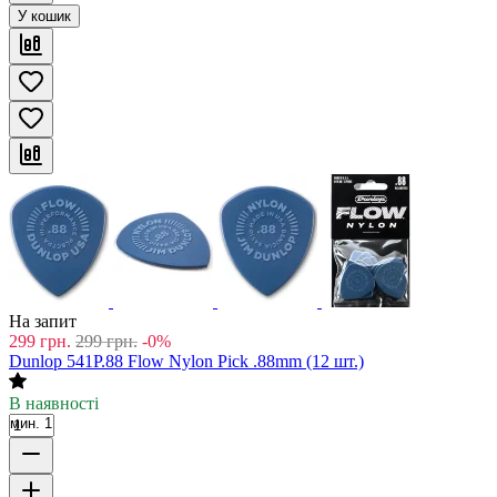
У кошик
На запит
299
грн.
299
грн.
-0%
Dunlop 541P.88 Flow Nylon Pick .88mm (12 шт.)
В наявності
мин. 1