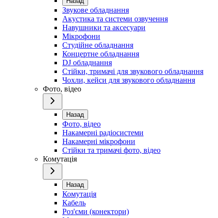
Назад
Звукове обладнання
Акустика та системи озвучення
Навушники та аксесуари
Мікрофони
Студійне обладнання
Концертне обладнання
DJ обладнання
Стійки, тримачі для звукового обладнання
Чохли, кейси для звукового обладнання
Фото, відео
Назад
Фото, відео
Накамерні радіосистеми
Накамерні мікрофони
Стійки та тримачі фото, відео
Комутація
Назад
Комутація
Кабель
Роз'єми (конектори)