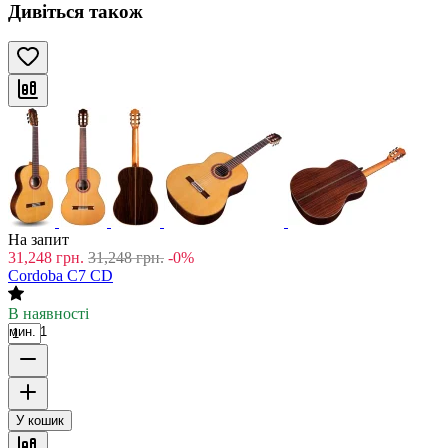
Дивіться також
На запит
31,248
грн.
31,248
грн.
-0%
Cordoba C7 CD
В наявності
мин. 1
У кошик