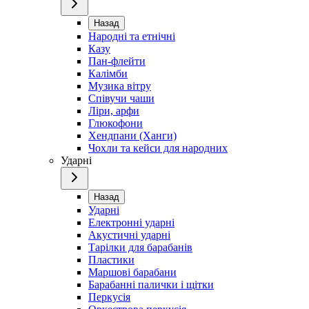
Назад
Народні та етнічні
Казу
Пан-флейти
Калімби
Музика вітру
Співучи чаши
Ліри, арфи
Глюкофони
Хендпани (Ханги)
Чохли та кейси для народних
Ударні
Назад
Ударні
Електронні ударні
Акустичні ударні
Тарілки для барабанів
Пластики
Маршові барабани
Барабанні палички і щітки
Перкусія