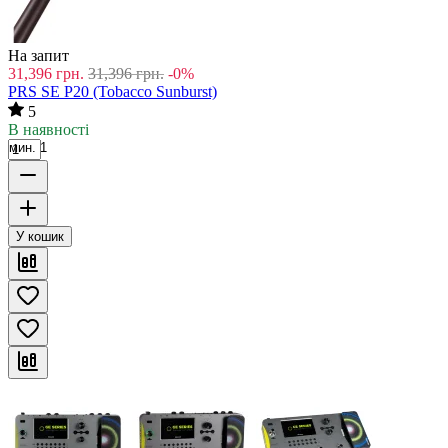
На запит
31,396
грн.
31,396
грн.
-0%
PRS SE P20 (Tobacco Sunburst)
5
В наявності
мин. 1
У кошик