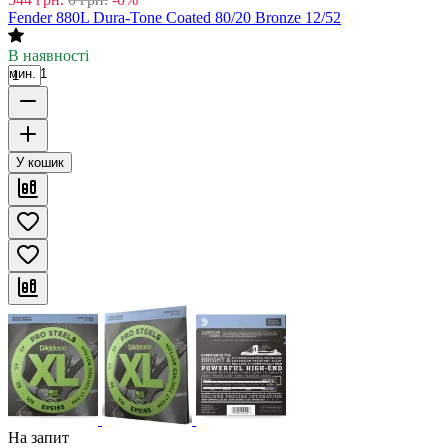
Fender 880L Dura-Tone Coated 80/20 Bronze 12/52
В наявності
мин. 1
У кошик
На запит