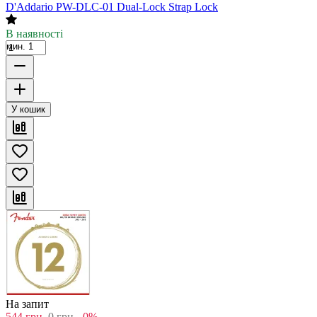
D'Addario PW-DLC-01 Dual-Lock Strap Lock
В наявності
мин. 1
У кошик
На запит
544
грн.
0
грн.
-0%