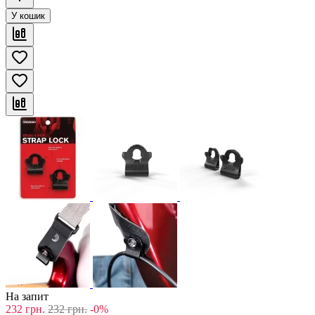
У кошик
На запит
232
грн.
232
грн.
-0%