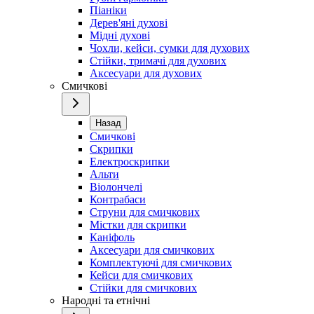
Піаніки
Дерев'яні духові
Мідні духові
Чохли, кейси, сумки для духових
Стійки, тримачі для духових
Аксесуари для духових
Смичкові
Назад
Смичкові
Скрипки
Електроскрипки
Альти
Віолончелі
Контрабаси
Струни для смичкових
Містки для скрипки
Каніфоль
Аксесуари для смичкових
Комплектуючі для смичкових
Кейси для смичкових
Стійки для смичкових
Народні та етнічні