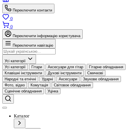
Переключити контакти
0
0
Переключити інформацію користувача
Переключити навігацію
Усі категорії
Усі категорії
Гітари
Аксесуари для гітар
Гітарне обладнання
Клавішні інструменти
Духові інструменти
Смичкові
Народні та етнічні
Ударні
Аксесуари
Звукове обладнання
Фото, відео
Комутація
Світовое обладнання
Сценічне обладнання
Уцінка
Каталог