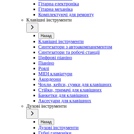
Гітарна електроніка
Гітарна механіка
Комплектуючі для ремонту
Клавішні інструменти
Назад
Клавішні інструменти
Синтезатори з автоакомпанементом
Синтезатори та робочі станції
Цифрові піаніно
Піаніно
Роялі
MIDI клавіатури
Акордеони
Чохли, кейси, сумки для клавішних
Стійки, тримачі для клавішних
Банкетки для клавішних
Аксесуари для клавішних
Духові інструменти
Назад
Духові інструменти
Губні гармоніки