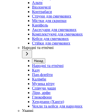
Альти
Віолончелі
Контрабаси
Струни для смичкових
Містки для скрипки
Каніфоль
Аксесуари для смичкових
Комплектуючі для смичкових
Кейси для смичкових
Стійки для смичкових
Народні та етнічні
Назад
Народні та етнічні
Казу
Пан-флейти
Калімби
Музика вітру
Співучи чаши
Ліри, арфи
Глюкофони
Хендпани (Ханги)
Чохли та кейси для народних
Ударні