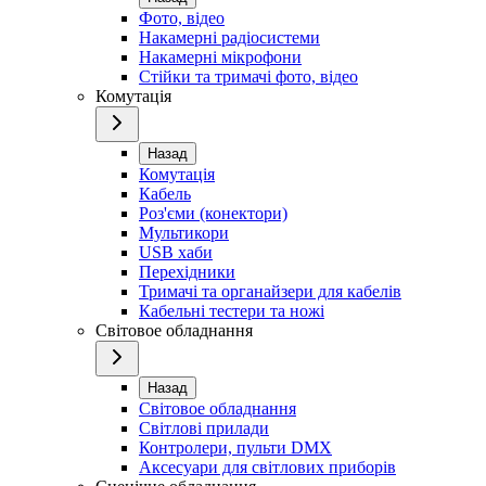
Фото, відео
Накамерні радіосистеми
Накамерні мікрофони
Стійки та тримачі фото, відео
Комутація
Назад
Комутація
Кабель
Роз'єми (конектори)
Мультикори
USB хаби
Перехідники
Тримачі та органайзери для кабелів
Кабельні тестери та ножі
Світовое обладнання
Назад
Світовое обладнання
Світлові прилади
Контролери, пульти DMX
Аксесуари для світлових приборів