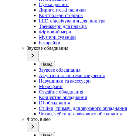
Сумка для нот
Диригентські палички
Контролери сторінок
LED підсвічування для пюпітра
Тренажери для пальців
Фірмовий мерч
Музичні сувеніри
Батарейки
Звукове обладнання
Назад
Звукове обладнання
Акустика та системи озвучення
Навушники та аксесуари
Мікрофони
Студійне обладнання
Концертне обладнання
DJ обладнання
Стійки, тримачі для звукового обладнання
Чохли, кейси для звукового обладнання
Фото, відео
Назад