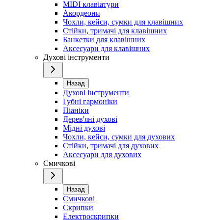
MIDI клавіатури
Акордеони
Чохли, кейси, сумки для клавішних
Стійки, тримачі для клавішних
Банкетки для клавішних
Аксесуари для клавішних
Духові інструменти
Назад
Духові інструменти
Губні гармоніки
Піаніки
Дерев'яні духові
Мідні духові
Чохли, кейси, сумки для духових
Стійки, тримачі для духових
Аксесуари для духових
Смичкові
Назад
Смичкові
Скрипки
Електроскрипки