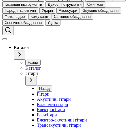
Клавішні інструменти
Духові інструменти
Смичкові
Народні та етнічні
Ударні
Аксесуари
Звукове обладнання
Фото, відео
Комутація
Світовое обладнання
Сценічне обладнання
Уцінка
Каталог
Назад
Каталог
Гітари
Назад
Гітари
Акустичні гітари
Класичні гітари
Електрогітари
Бас-гітари
Електро-акустичні гітари
Трансакустичні гітари