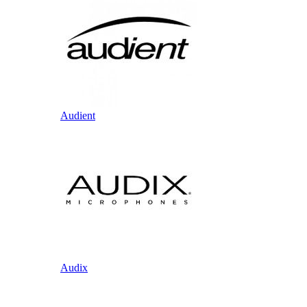
Audient
Audix