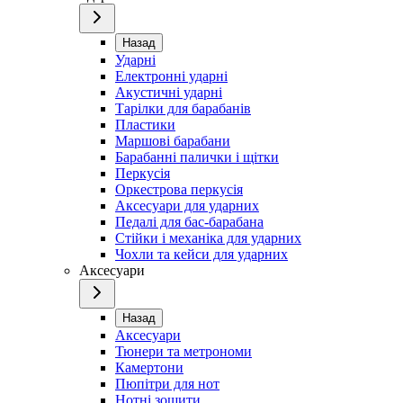
Назад
Ударні
Електронні ударні
Акустичні ударні
Тарілки для барабанів
Пластики
Маршові барабани
Барабанні палички і щітки
Перкусія
Оркестрова перкусія
Аксесуари для ударних
Педалі для бас-барабана
Стійки і механіка для ударних
Чохли та кейси для ударних
Аксесуари
Назад
Аксесуари
Тюнери та метрономи
Камертони
Пюпітри для нот
Нотні зошити