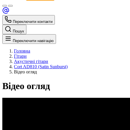
Переключити контакти
Пошук
Переключити навігацію
Головна
Гітари
Акустичні гітари
Cort AD810 (Satin Sunburst)
Відео огляд
Відео огляд