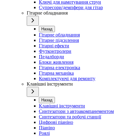
Ключі для намотування струн
Супресори/демпфери для гітар
Гітарне обладнання
Назад
Гітарне обладнання
Гітарне підсилення
Гітарні ефекти
Футконтролери
Педалборди
Блоки живлення
Гітарна електроніка
Гітарна механіка
Комплектуючі для ремонту
Клавішні інструменти
Назад
Клавішні інструменти
Синтезатори з автоакомпанементом
Синтезатори та робочі станції
Цифрові піаніно
Піаніно
Роялі