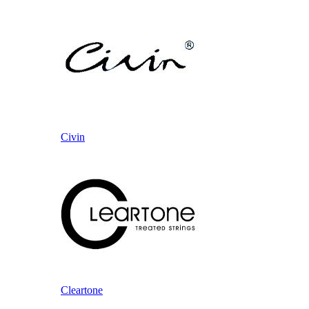
Civin
Cleartone