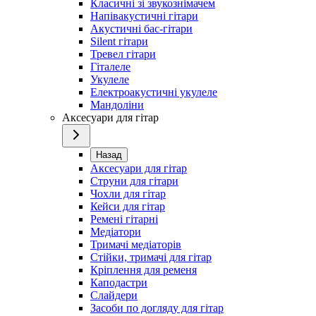
Класичні зі звукознімачем
Напівакустичні гітари
Акустичні бас-гітари
Silent гітари
Тревел гітари
Гіталеле
Укулеле
Електроакустичні укулеле
Мандоліни
Аксесуари для гітар
Назад
Аксесуари для гітар
Струни для гітари
Чохли для гітар
Кейси для гітар
Ремені гітарні
Медіатори
Тримачі медіаторів
Стійки, тримачі для гітар
Кріплення для ременя
Каподастри
Слайдери
Засоби по догляду для гітар