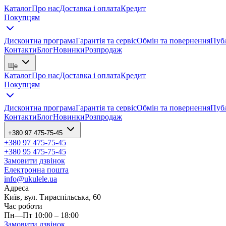
Каталог
Про нас
Доставка і оплата
Кредит
Покупцям
Дисконтна програма
Гарантія та сервіс
Обмін та повернення
Публ
Контакти
Блог
Новинки
Розпродаж
Ще
Каталог
Про нас
Доставка і оплата
Кредит
Покупцям
Дисконтна програма
Гарантія та сервіс
Обмін та повернення
Публ
Контакти
Блог
Новинки
Розпродаж
+380 97 475-75-45
+380 97 475-75-45
+380 95 475-75-45
Замовити дзвінок
Електронна пошта
info@ukulele.ua
Адреса
Київ, вул. Тираспільська, 60
Час роботи
Пн—Пт 10:00 – 18:00
Замовити дзвінок