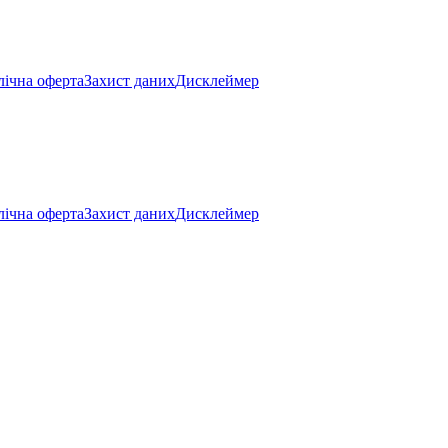
ічна оферта
Захист даних
Дисклеймер
ічна оферта
Захист даних
Дисклеймер