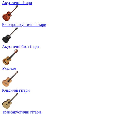
Акустичні гітари
Електро-акустичні гітари
Акустичні бас-гітари
Укулеле
Класичні гітари
Трансакустичні гітари