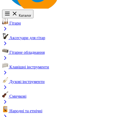
Каталог
Гітари
Аксесуари для гітар
Гітарне обладнання
Клавішні інструменти
Духові інструменти
Смичкові
Народні та етнічні