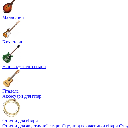
Мандоліни
Бас-гітари
Напівакустичні гітари
Гіталеле
Аксесуари для гітар
Струни для гітари
Струни для акустичної гітари
Струни для класичної гітари
Стру