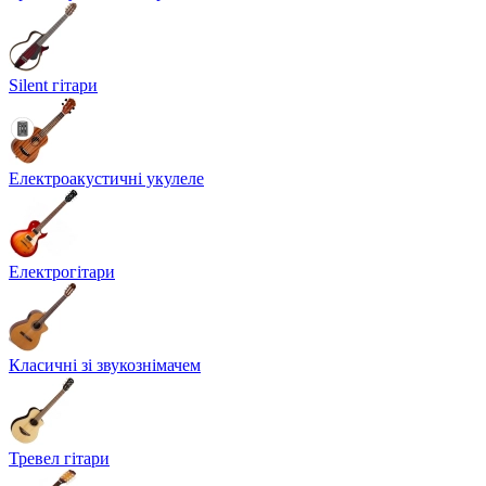
Silent гітари
Електроакустичні укулеле
Електрогітари
Класичні зі звукознімачем
Тревел гітари