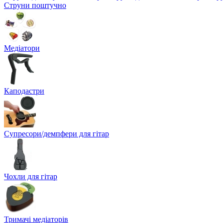
Струни поштучно
Медіатори
Каподастри
Супресори/демпфери для гітар
Чохли для гітар
Тримачі медіаторів