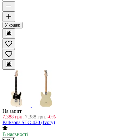
У кошик
На запит
7,388
грн.
7,388
грн.
-0%
Parksons STC-430 (Ivory)
В наявності
мин. 1