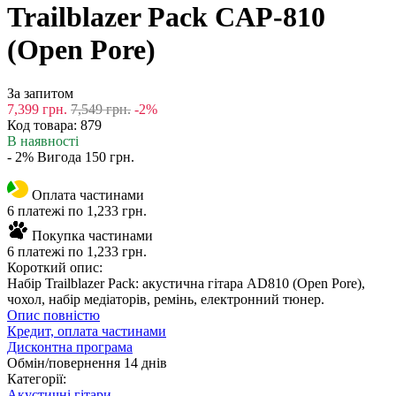
Trailblazer Pack CAP-810
(Open Pore)
За запитом
7,399
грн.
7,549
грн.
-2%
Код товара:
879
В наявності
- 2%
Вигода
150
грн.
Оплата частинами
6 платежі по 1,233 грн.
Покупка частинами
6 платежі по 1,233 грн.
Короткий опис:
Набір Trailblazer Pack: акустична гітара AD810 (Open Pore),
чохол, набір медіаторів, ремінь, електронний тюнер.
Опис повністю
Кредит, оплата частинами
Дисконтна програма
Обмін/повернення 14 днів
Категорії:
Акустичні гітари