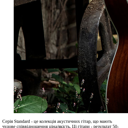
Серія Standard - це колекція акустичних гітар, що мають
чудове співвідношення ціна/якість. Ці гітари - результат 50-