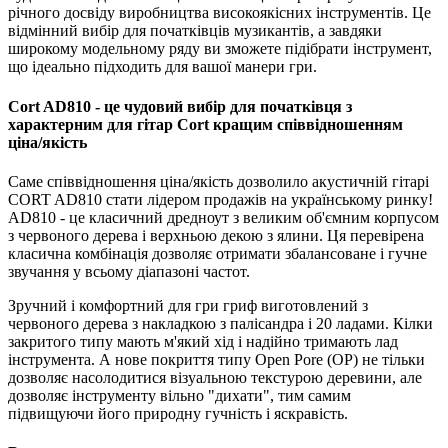
річного досвіду виробництва високоякісних інструментів. Це
відмінний вибір для початківців музикантів, а завдяки
широкому модельному ряду ви зможете підібрати інструмент,
що ідеально підходить для вашої манери гри.
Cort AD810 - це чудовий вибір для початківця з
характерним для гітар Cort кращим співвідношенням
ціна/якість
Саме співвідношення ціна/якість дозволило акустичній гітарі
CORT AD810 стати лідером продажів на українському ринку!
AD810 - це класичний дредноут з великим об'ємним корпусом
з червоного дерева і верхньою декою з ялини. Ця перевірена
класична комбінація дозволяє отримати збалансоване і гучне
звучання у всьому діапазоні частот.
Зручний і комфортний для гри гриф виготовлений з
червоного дерева з накладкою з палісандра і 20 ладами. Кілки
закритого типу мають м'який хід і надійно тримають лад
інструмента. А нове покриття типу Open Pore (OP) не тільки
дозволяє насолодитися візуальною текстурою деревини, але
дозволяє інструменту вільно "дихати", тим самим
підвищуючи його природну гучність і яскравість.