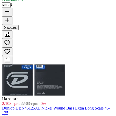
мин. 1
У кошик
На запит
2,103
грн.
2,103
грн.
-0%
Dunlop DBN45125XL Nickel Wound Bass Extra Long Scale 45-
125