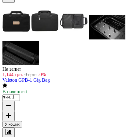
На запит
1,144
грн.
0
грн.
-0%
Valeton GPB-1 Gig Bag
В наявності
мин. 1
У кошик