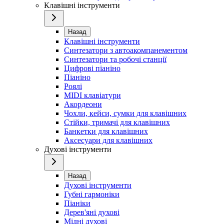
Клавішні інструменти
Назад
Клавішні інструменти
Синтезатори з автоакомпанементом
Синтезатори та робочі станції
Цифрові піаніно
Піаніно
Роялі
MIDI клавіатури
Акордеони
Чохли, кейси, сумки для клавішних
Стійки, тримачі для клавішних
Банкетки для клавішних
Аксесуари для клавішних
Духові інструменти
Назад
Духові інструменти
Губні гармоніки
Піаніки
Дерев'яні духові
Мідні духові