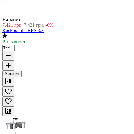
На запит
7,421
грн.
7,421
грн.
-0%
Rockboard TRES 3.3
В наявності
мин. 1
У кошик