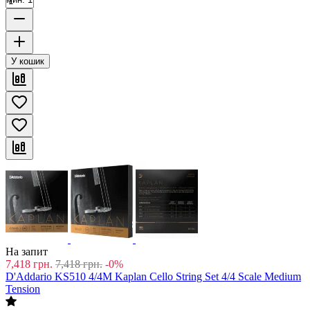
У кошик
На запит
7,418
грн.
7,418
грн.
-0%
D'Addario KS510 4/4M Kaplan Cello String Set 4/4 Scale Medium
Tension