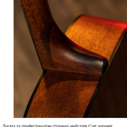
Досвід та професіоналізм гітарних майстрів Cort допоміг