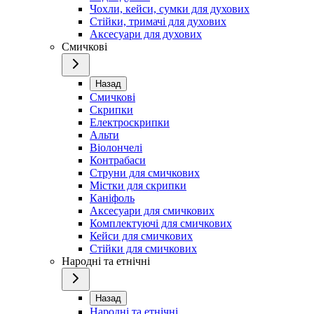
Чохли, кейси, сумки для духових
Стійки, тримачі для духових
Аксесуари для духових
Смичкові
Назад
Смичкові
Скрипки
Електроскрипки
Альти
Віолончелі
Контрабаси
Струни для смичкових
Містки для скрипки
Каніфоль
Аксесуари для смичкових
Комплектуючі для смичкових
Кейси для смичкових
Стійки для смичкових
Народні та етнічні
Назад
Народні та етнічні