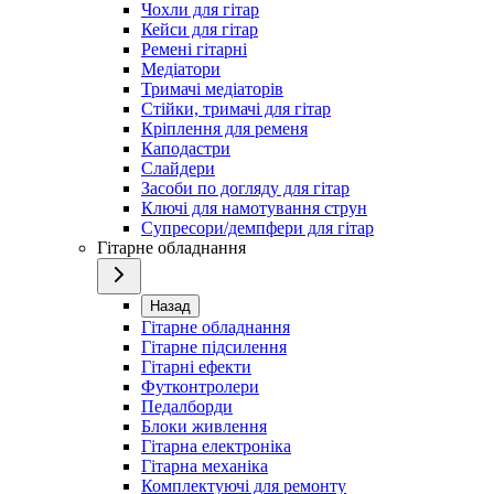
Чохли для гітар
Кейси для гітар
Ремені гітарні
Медіатори
Тримачі медіаторів
Стійки, тримачі для гітар
Кріплення для ременя
Каподастри
Слайдери
Засоби по догляду для гітар
Ключі для намотування струн
Супресори/демпфери для гітар
Гітарне обладнання
Назад
Гітарне обладнання
Гітарне підсилення
Гітарні ефекти
Футконтролери
Педалборди
Блоки живлення
Гітарна електроніка
Гітарна механіка
Комплектуючі для ремонту