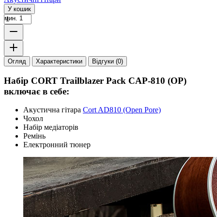
У кошик
мин. 1
Огляд
Характеристики
Відгуки (0)
Набір CORT Trailblazer Pack CAP-810 (OP)
включає в себе:
Акустична гітара
Cort AD810 (Open Pore)
Чохол
Набір медіаторів
Ремінь
Електронний тюнер