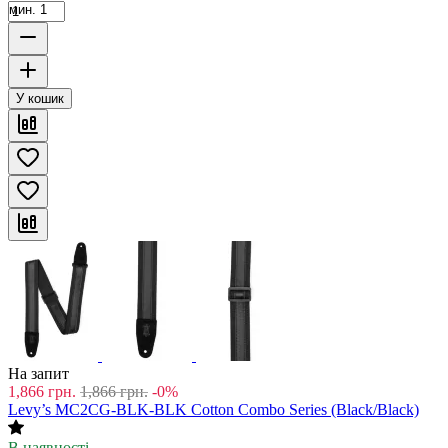
мин. 1
У кошик
На запит
1,866
грн.
1,866
грн.
-0%
Levy’s MC2CG-BLK-BLK Cotton Combo Series (Black/Black)
В наявності