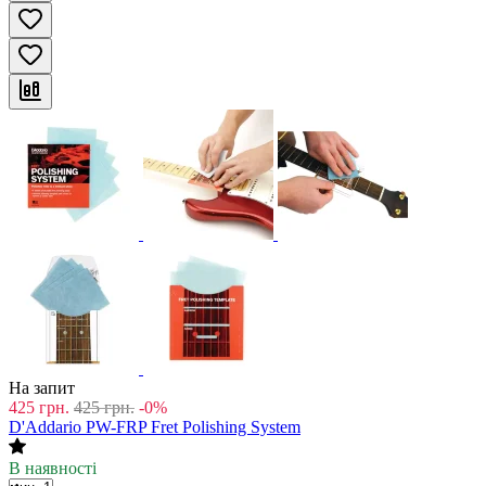
На запит
425
грн.
425
грн.
-0%
D'Addario PW-FRP Fret Polishing System
В наявності