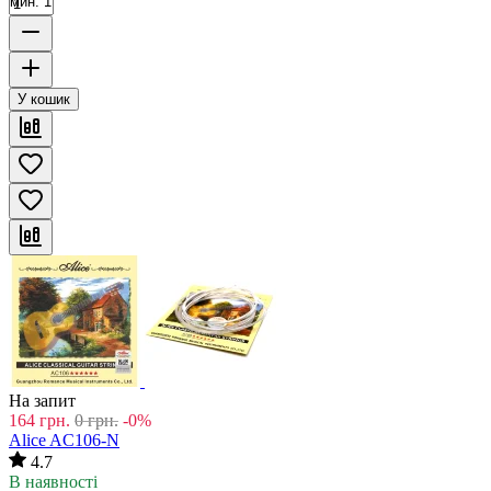
мин. 1
У кошик
На запит
164
грн.
0
грн.
-0%
Alice AC106-N
4.7
В наявності