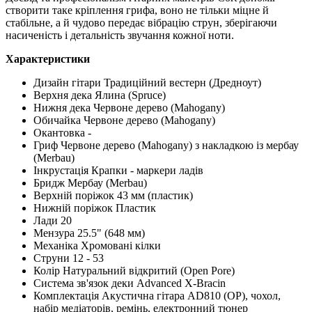
створити таке кріплення грифа, воно не тільки міцне й
стабільне, а й чудово передає вібрацію струн, зберігаючи
насиченість і детальність звучання кожної ноти.
Характеристики
Дизайн гітари Традиційний вестерн (Дредноут)
Верхня дека Ялина (Spruce)
Нижня дека Червоне дерево (Mahogany)
Обичайка Червоне дерево (Mahogany)
Окантовка -
Гриф Червоне дерево (Mahogany) з накладкою із мербау
(Merbau)
Інкрустація Крапки - маркери ладів
Бридж Мербау (Merbau)
Верхній поріжок 43 мм (пластик)
Нижній поріжок Пластик
Лади 20
Мензура 25.5" (648 мм)
Механіка Хромовані кілки
Струни 12 - 53
Колір Натуральний відкритий (Open Pore)
Система зв'язок деки Advanced X-Bracin
Комплектація Акустична гітара AD810 (OP), чохол,
набір медіаторів, ремінь, електронний тюнер