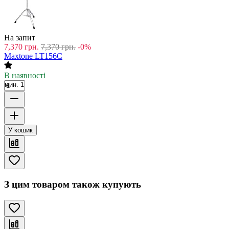
На запит
7,370
грн.
7,370
грн.
-0%
Maxtone LT156C
В наявності
мин. 1
У кошик
З цим товаром також купують