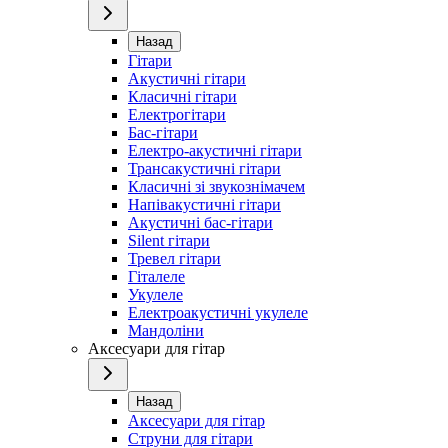
Назад
Гітари
Акустичні гітари
Класичні гітари
Електрогітари
Бас-гітари
Електро-акустичні гітари
Трансакустичні гітари
Класичні зі звукознімачем
Напівакустичні гітари
Акустичні бас-гітари
Silent гітари
Тревел гітари
Гіталеле
Укулеле
Електроакустичні укулеле
Мандоліни
Аксесуари для гітар
Назад
Аксесуари для гітар
Струни для гітари