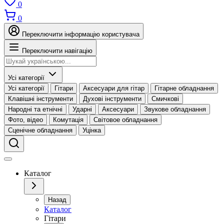
0
0
Переключити інформацію користувача
Переключити навігацію
Усі категорії
Усі категорії
Гітари
Аксесуари для гітар
Гітарне обладнання
Клавішні інструменти
Духові інструменти
Смичкові
Народні та етнічні
Ударні
Аксесуари
Звукове обладнання
Фото, відео
Комутація
Світовое обладнання
Сценічне обладнання
Уцінка
Каталог
Назад
Каталог
Гітари