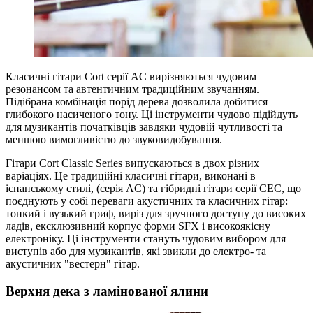
Класичні гітари Cort серії AC вирізняються чудовим
резонансом та автентичним традиційним звучанням.
Підібрана комбінація порід дерева дозволила добитися
глибокого насиченого тону. Ці інструменти чудово підійдуть
для музикантів початківців завдяки чудовій чутливості та
меншою вимогливістю до звуковидобування.
Гітари Cort Classic Series випускаються в двох різних
варіаціях. Це традиційні класичні гітари, виконані в
іспанському стилі, (серія AC) та гібридні гітари серії CEC, що
поєднують у собі переваги акустичних та класичних гітар:
тонкий і вузький гриф, виріз для зручного доступу до високих
ладів, ексклюзивний корпус форми SFX і високоякісну
електроніку. Ці інструменти стануть чудовим вибором для
виступів або для музикантів, які звикли до електро- та
акустичних "вестерн" гітар.
Верхня дека з ламінованої ялини