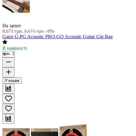
На запит
8,671
грн.
8,671
грн.
-0%
Gator G-PG Acoustic PRO-GO Acoustic Guitar Gig Bag
В наявності
мин. 1
У кошик