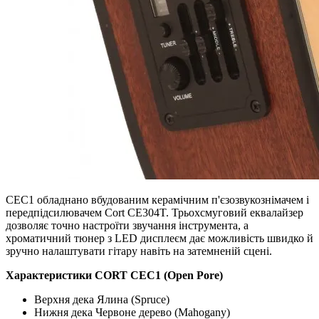
CEC1 обладнано вбудованим керамічним п'єзозвукознімачем і
передпідсилювачем Cort CE304T. Трьохсмуговий еквалайзер
дозволяє точно настроїти звучання інструмента, а
хроматичний тюнер з LED дисплеєм дає можливість швидко й
зручно налаштувати гітару навіть на затемненій сцені.
Характеристики CORT CEC1 (Open Pore)
Верхня дека Ялина (Spruce)
Нижня дека Червоне дерево (Mahogany)