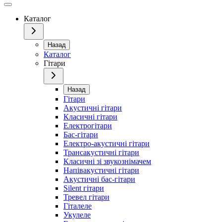
Каталог
Назад
Каталог
Гітари
Назад
Гітари
Акустичні гітари
Класичні гітари
Електрогітари
Бас-гітари
Електро-акустичні гітари
Трансакустичні гітари
Класичні зі звукознімачем
Напівакустичні гітари
Акустичні бас-гітари
Silent гітари
Тревел гітари
Гіталеле
Укулеле