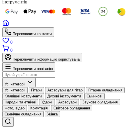
інструментів
Переключити контакти
0
0
Переключити інформацію користувача
Переключити навігацію
Усі категорії
Усі категорії
Гітари
Аксесуари для гітар
Гітарне обладнання
Клавішні інструменти
Духові інструменти
Смичкові
Народні та етнічні
Ударні
Аксесуари
Звукове обладнання
Фото, відео
Комутація
Світовое обладнання
Сценічне обладнання
Уцінка