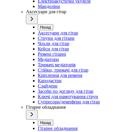
Електроакустичні укулеле
Мандоліни
Аксесуари для гітар
Назад
Аксесуари для гітар
Струни для гітари
Чохли для гітар
Кейси для гітар
Ремені гітарні
Медіатори
Тримачі медіаторів
Стійки, тримачі для гітар
Кріплення для ременя
Каподастри
Слайдери
Засоби по догляду для гітар
Ключі для намотування струн
Супресори/демпфери для гітар
Гітарне обладнання
Назад
Гітарне обладнання