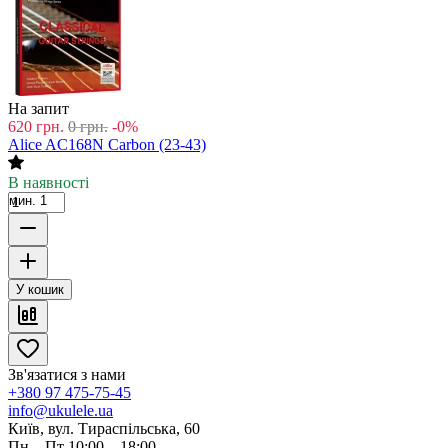
На запит
620
грн.
0
грн.
-0%
Alice AC168N Carbon (23-43)
В наявності
мин. 1
У кошик
Зв'язатися з нами
+380 97 475-75-45
info@ukulele.ua
Київ, вул. Тираспільська, 60
Пн—Пт 10:00 – 18:00