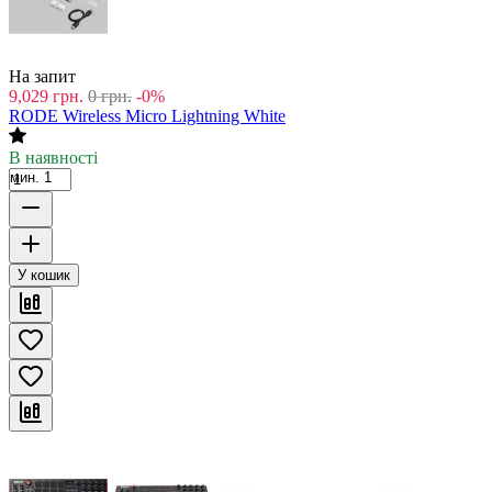
На запит
9,029
грн.
0
грн.
-0%
RODE Wireless Micro Lightning White
В наявності
мин. 1
У кошик