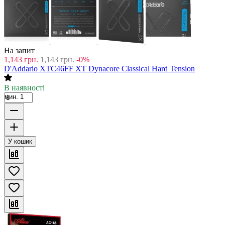
На запит
1,143
грн.
1,143
грн.
-0%
D'Addario XTC46FF XT Dynacore Classical Hard Tension
В наявності
мин. 1
У кошик