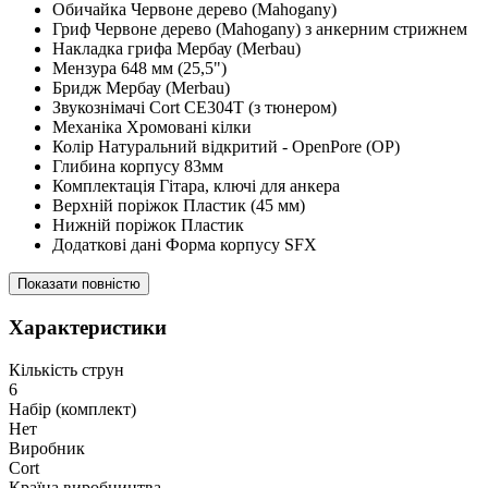
Обичайка Червоне дерево (Mahogany)
Гриф Червоне дерево (Mahogany) з анкерним стрижнем
Накладка грифа Мербау (Merbau)
Мензура 648 мм (25,5")
Бридж Мербау (Merbau)
Звукознімачі Cort CE304T (з тюнером)
Механіка Хромовані кілки
Колір Натуральний відкритий - OpenPore (OP)
Глибина корпусу 83мм
Комплектація Гітара, ключі для анкера
Верхній поріжок Пластик (45 мм)
Нижній поріжок Пластик
Додаткові дані Форма корпусу SFX
Показати повністю
Характеристики
Кількість струн
6
Набір (комплект)
Нет
Виробник
Cort
Країна виробництва