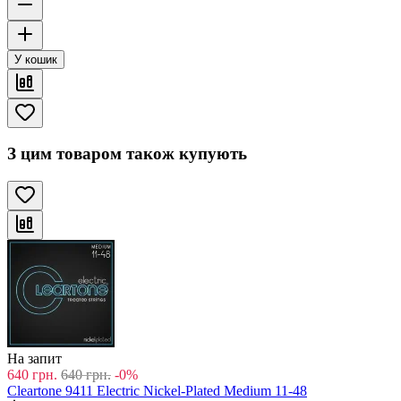
У кошик
З цим товаром також купують
На запит
640
грн.
640
грн.
-0%
Cleartone 9411 Electric Nickel-Plated Medium 11-48