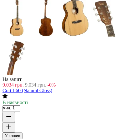
На запит
9,034
грн.
9,034
грн.
-0%
Cort L60 (Natural Gloss)
В наявності
мин. 1
У кошик