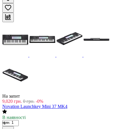
На запит
9,020
грн.
0
грн.
-0%
Novation Launchkey Mini 37 MK4
В наявності
мин. 1