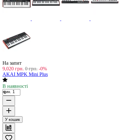
На запит
9,020
грн.
0
грн.
-0%
AKAI MPK Mini Plus
В наявності
мин. 1
У кошик