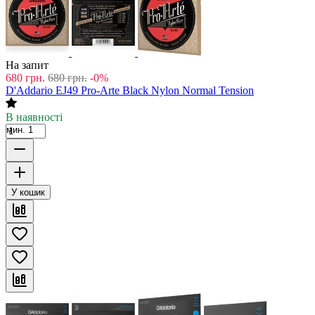
На запит
680
грн.
680
грн.
-0%
D'Addario EJ49 Pro-Arte Black Nylon Normal Tension
В наявності
мин. 1
У кошик