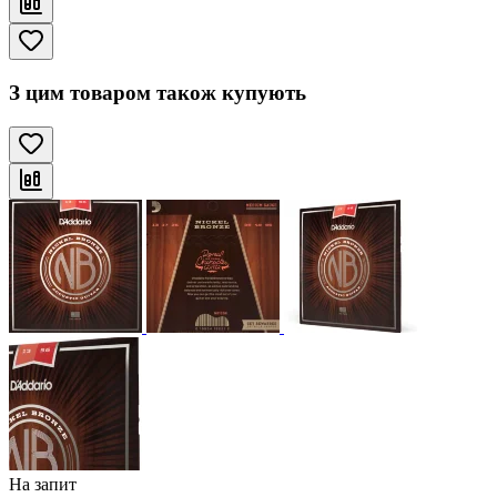
З цим товаром також купують
На запит