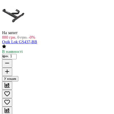
На запит
880
грн.
0
грн.
-0%
Quik Lok GS437-BB
В наявності
мин. 1
У кошик