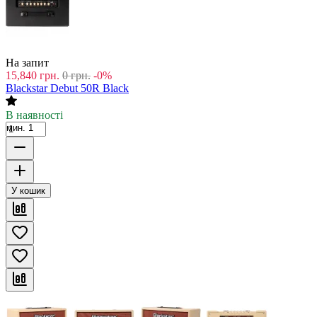
На запит
15,840
грн.
0
грн.
-0%
Blackstar Debut 50R Black
В наявності
мин. 1
У кошик