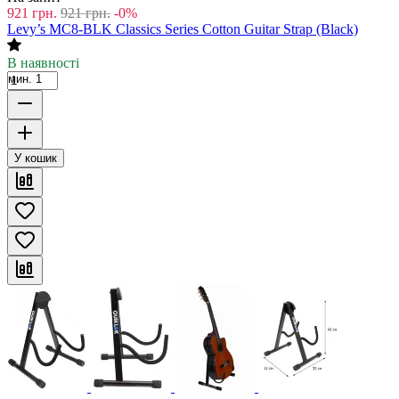
921
грн.
921
грн.
-0%
Levy’s MC8-BLK Classics Series Cotton Guitar Strap (Black)
В наявності
мин. 1
У кошик