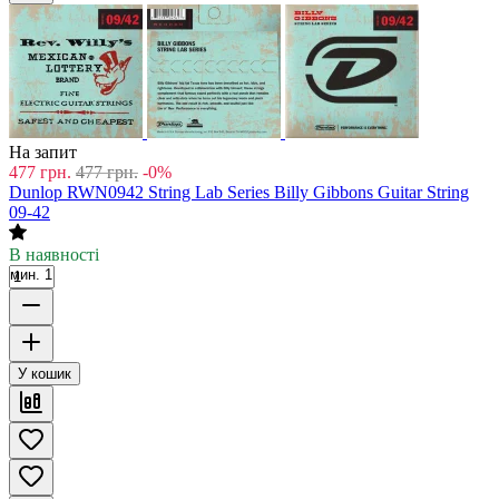
На запит
477
грн.
477
грн.
-0%
Dunlop RWN0942 String Lab Series Billy Gibbons Guitar String
09-42
В наявності
мин. 1
У кошик