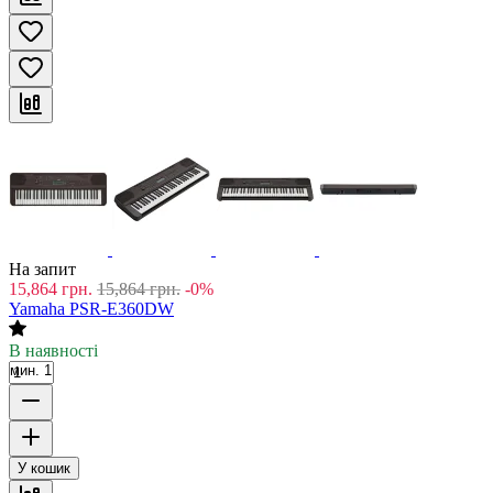
На запит
15,864
грн.
15,864
грн.
-0%
Yamaha PSR-E360DW
В наявності
мин. 1
У кошик