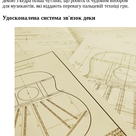
декою з кедра більш чутливі, що робить їх чудовим вибором
для музикантів, які віддають перевагу пальцевій техніці гри.
Удосконалена система зв'язок деки