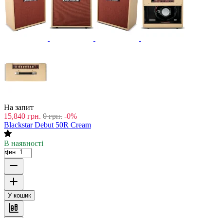
На запит
15,840
грн.
0
грн.
-0%
Blackstar Debut 50R Cream
В наявності
мин. 1
У кошик