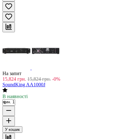
На запит
15,824
грн.
15,824
грн.
-0%
SoundKing AA1000J
В наявності
мин. 1
У кошик