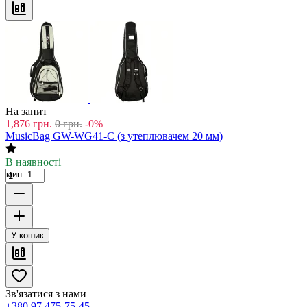
На запит
1,876
грн.
0
грн.
-0%
MusicBag GW-WG41-C (з утеплювачем 20 мм)
В наявності
мин. 1
У кошик
Зв'язатися з нами
+380 97 475-75-45