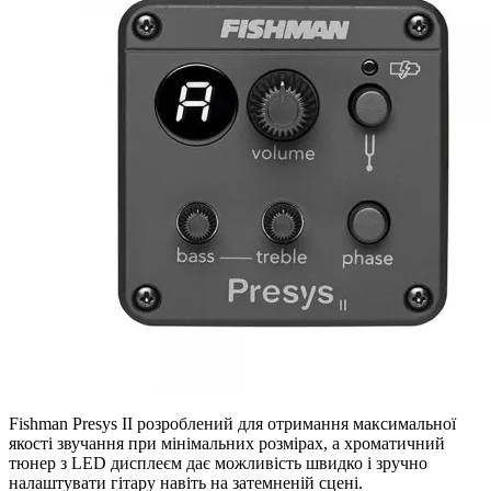
Fishman Presys II розроблений для отримання максимальної
якості звучання при мінімальних розмірах, а хроматичний
тюнер з LED дисплеєм дає можливість швидко і зручно
налаштувати гітару навіть на затемненій сцені.