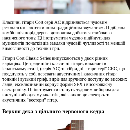
Класичні гітари Cort серії AC відрізняються чудовим
резонансом і автентичним традиційним звучанням. Підібрана
комбінація порід дерева дозволила добитися глибокого
насиченого тону. Ці інструменти чудово підійдуть для
музикантів початківців завдяки чудовій чутливості та меншій
вимогливості до техніки гри.
Гітари Cort Classic Series випускаються у двох різних
варіаціях. Це традиційні класичні гітари, виконані в
іспанському стилі, (серія AC) та гібридні гітари серії CEC, що
поєднують у собі переваги акустичних і класичних гітар:
тонкий і вузький гриф, виріз для зручного доступу до високих
ладів, ексклюзивний корпус форми SFX і високоякісну
електроніку. Ці інструменти стануть чудовим вибором для
виступів або для музикантів, які звикли до електро- та
акустичних "вестерн" гітар.
Верхня дека з цільного червоного кедра