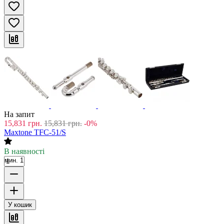
На запит
15,831
грн.
15,831
грн.
-0%
Maxtone TFC-51/S
В наявності
мин. 1
У кошик