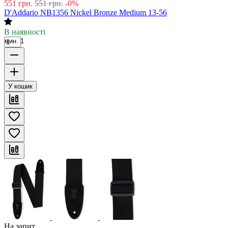
551
грн.
551
грн.
-0%
D'Addario NB1356 Nickel Bronze Medium 13-56
В наявності
мин. 1
У кошик
На запит