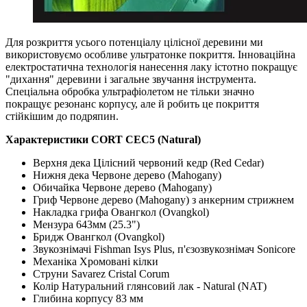
Для розкриття усього потенціалу цілісної деревини ми
використовуємо особливе ультратонке покриття. Інноваційна
електростатична технологія нанесення лаку істотно покращує
"дихання" деревини і загальне звучання інструмента.
Спеціальна обробка ультрафіолетом не тільки значно
покращує резонанс корпусу, але й робить це покриття
стійкішим до подряпин.
Характеристики CORT CEC5 (Natural)
Верхня дека Цілісний червоний кедр (Red Cedar)
Нижня дека Червоне дерево (Mahogany)
Обичайка Червоне дерево (Mahogany)
Гриф Червоне дерево (Mahogany) з анкерним стрижнем
Накладка грифа Овангкол (Ovangkol)
Мензура 643мм (25.3")
Бридж Овангкол (Ovangkol)
Звукознімачі Fishman Isys Plus, п'єзозвукознімач Sonicore
Механіка Хромовані кілки
Струни Savarez Cristal Corum
Колір Натуральний глянсовий лак - Natural (NAT)
Глибина корпусу 83 мм