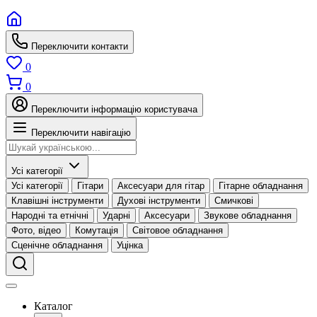
Переключити контакти
0
0
Переключити інформацію користувача
Переключити навігацію
Усі категорії
Усі категорії
Гітари
Аксесуари для гітар
Гітарне обладнання
Клавішні інструменти
Духові інструменти
Смичкові
Народні та етнічні
Ударні
Аксесуари
Звукове обладнання
Фото, відео
Комутація
Світовое обладнання
Сценічне обладнання
Уцінка
Каталог