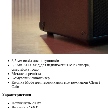
3,5 мм вихід для навушників
3,5 мм AUX вхід для підключення МР3 плеєра,
смартфона тощо
Металева решітка
3-смуговий еквалайзер
Кнопка Mode для перемикання між режимами Clean і
Gain
Характеристики
Потужність 20 Вт
Динамік 8" (4Ω)