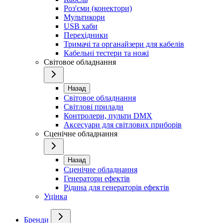
Роз'єми (конектори)
Мультикори
USB хаби
Перехідники
Тримачі та органайзери для кабелів
Кабельні тестери та ножі
Світовое обладнання
Назад
Світовое обладнання
Світлові прилади
Контролери, пульти DMX
Аксесуари для світлових приборів
Сценічне обладнання
Назад
Сценічне обладнання
Генератори ефектів
Рідина для генераторів ефектів
Уцінка
Бренди