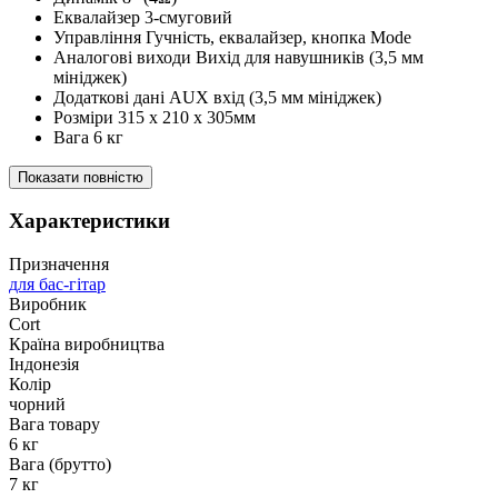
Еквалайзер 3-смуговий
Управління Гучність, еквалайзер, кнопка Mode
Аналогові виходи Вихід для навушників (3,5 мм
мініджек)
Додаткові дані AUX вхід (3,5 мм мініджек)
Розміри 315 x 210 x 305мм
Вага 6 кг
Показати повністю
Характеристики
Призначення
для бас-гітар
Виробник
Cort
Країна виробництва
Індонезія
Колір
чорний
Вага товару
6 кг
Вага (брутто)
7 кг