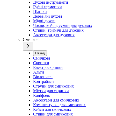
Духові інструменти
Губні гармоніки
Піаніки
Дерев'яні духові
Мідні духові
Чохли, кейси, сумки для духових
Стійки, тримачі для духових
Аксесуари для духових
Смичкові
Назад
Смичкові
Скрипки
Електроскрипки
Альти
Віолончелі
Контрабаси
Струни для смичкових
Містки для скрипки
Каніфоль
Аксесуари для смичкових
Комплектуючі для смичкових
Кейси для смичкових
Стійки для смичкових