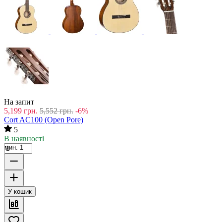
На запит
5,199
грн.
5,552
грн.
-6%
Cort AC100 (Open Pore)
5
В наявності
мин. 1
У кошик