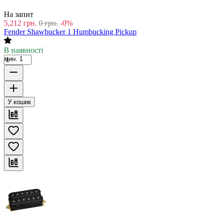
На запит
5,212
грн.
0
грн.
-0%
Fender Shawbucker 1 Humbucking Pickup
В наявності
мин. 1
У кошик