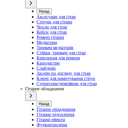
Назад
Аксесуари для гітар
Струни для гітари
Чохли для гітар
Кейси для гітар
Ремені гітарні
Медіатори
Тримачі медіаторів
Стійки, тримачі для гітар
Кріплення для ременя
Каподастри
Слайдери
Засоби по догляду для гітар
Ключі для намотування струн
Супресори/демпфери для гітар
Гітарне обладнання
Назад
Гітарне обладнання
Гітарне підсилення
Гітарні ефекти
Футконтролери