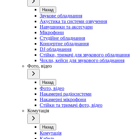
Назад
Звукове обладнання
Акустика та системи озвучення
Навушники та аксесуари
Мікрофони
Студійне обладнання
Концертне обладнання
DJ обладнання
Стійки, тримачі для звукового обладнання
Чохли, кейси для звукового обладнання
Фото, відео
Назад
Фото, відео
Накамерні радіосистеми
Накамерні мікрофони
Стійки та тримачі фото, відео
Комутація
Назад
Комутація
Кабель