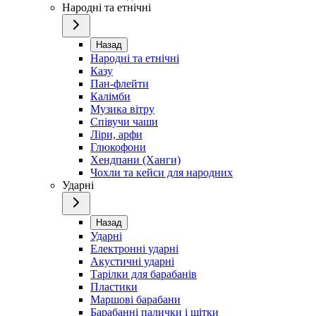
Народні та етнічні
Назад
Народні та етнічні
Казу
Пан-флейти
Калімби
Музика вітру
Співучи чаши
Ліри, арфи
Глюкофони
Хендпани (Ханги)
Чохли та кейси для народних
Ударні
Назад
Ударні
Електронні ударні
Акустичні ударні
Тарілки для барабанів
Пластики
Маршові барабани
Барабанні палички і щітки