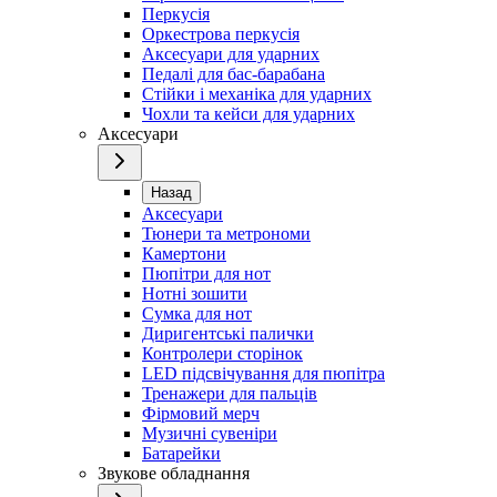
Перкусія
Оркестрова перкусія
Аксесуари для ударних
Педалі для бас-барабана
Стійки і механіка для ударних
Чохли та кейси для ударних
Аксесуари
Назад
Аксесуари
Тюнери та метрономи
Камертони
Пюпітри для нот
Нотні зошити
Сумка для нот
Диригентські палички
Контролери сторінок
LED підсвічування для пюпітра
Тренажери для пальців
Фірмовий мерч
Музичні сувеніри
Батарейки
Звукове обладнання