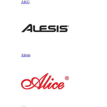
AKG
Alesis