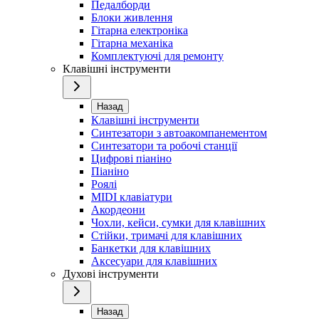
Педалборди
Блоки живлення
Гітарна електроніка
Гітарна механіка
Комплектуючі для ремонту
Клавішні інструменти
Назад
Клавішні інструменти
Синтезатори з автоакомпанементом
Синтезатори та робочі станції
Цифрові піаніно
Піаніно
Роялі
MIDI клавіатури
Акордеони
Чохли, кейси, сумки для клавішних
Стійки, тримачі для клавішних
Банкетки для клавішних
Аксесуари для клавішних
Духові інструменти
Назад