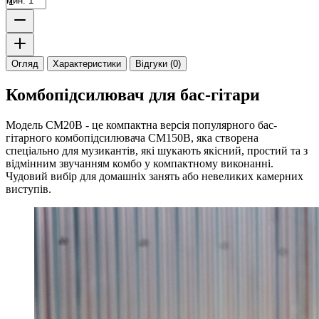
мин. 1
Огляд
Характеристики
Відгуки (0)
Комбопідсилювач для бас-гітари
Модель CM20B - це компактна версія популярного бас-
гітарного комбопідсилювача CM150B, яка створена
спеціально для музикантів, які шукають якісний, простий та з
відмінним звучанням комбо у компактному виконанні.
Чудовий вибір для домашніх занять або невеликих камерних
виступів.