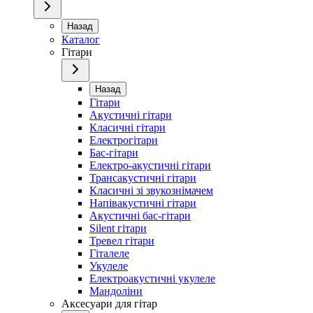
Назад
Каталог
Гітари
Назад
Гітари
Акустичні гітари
Класичні гітари
Електрогітари
Бас-гітари
Електро-акустичні гітари
Трансакустичні гітари
Класичні зі звукознімачем
Напівакустичні гітари
Акустичні бас-гітари
Silent гітари
Тревел гітари
Гіталеле
Укулеле
Електроакустичні укулеле
Мандоліни
Аксесуари для гітар