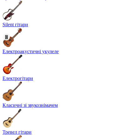
Silent гітари
Електроакустичні укулеле
Електрогітари
Класичні зі звукознімачем
Тревел гітари