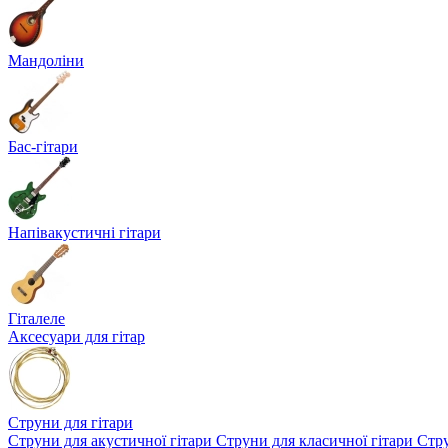
Мандоліни
Бас-гітари
Напівакустичні гітари
Гіталеле
Аксесуари для гітар
Струни для гітари
Струни для акустичної гітари
Струни для класичної гітари
Стру