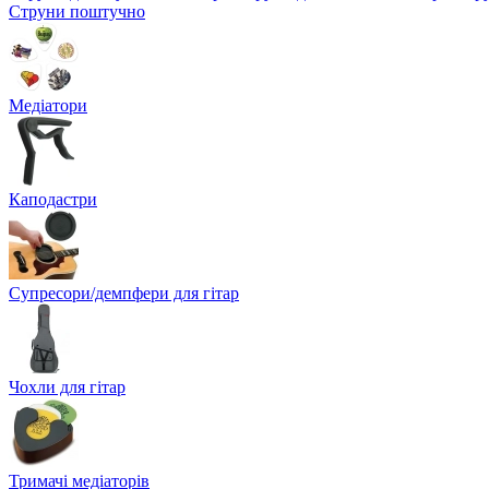
Струни поштучно
Медіатори
Каподастри
Супресори/демпфери для гітар
Чохли для гітар
Тримачі медіаторів