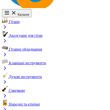
Каталог
Гітари
Аксесуари для гітар
Гітарне обладнання
Клавішні інструменти
Духові інструменти
Смичкові
Народні та етнічні