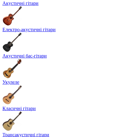
Акустичні гітари
Електро-акустичні гітари
Акустичні бас-гітари
Укулеле
Класичні гітари
Трансакустичні гітари