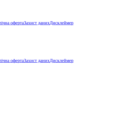
ічна оферта
Захист даних
Дисклеймер
ічна оферта
Захист даних
Дисклеймер