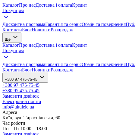
Каталог
Про нас
Доставка і оплата
Кредит
Покупцям
Дисконтна програма
Гарантія та сервіс
Обмін та повернення
Публ
Контакти
Блог
Новинки
Розпродаж
Ще
Каталог
Про нас
Доставка і оплата
Кредит
Покупцям
Дисконтна програма
Гарантія та сервіс
Обмін та повернення
Публ
Контакти
Блог
Новинки
Розпродаж
+380 97 475-75-45
+380 97 475-75-45
+380 95 475-75-45
Замовити дзвінок
Електронна пошта
info@ukulele.ua
Адреса
Київ, вул. Тираспільська, 60
Час роботи
Пн—Пт 10:00 – 18:00
Замовити дзвінок