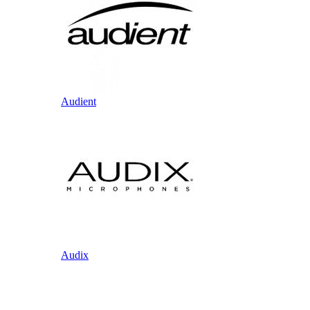
Audient
Audix