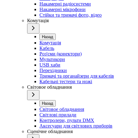
Накамерні радіосистеми
Накамерні мікрофони
Стійки та тримачі фото, відео
Комутація
Назад
Комутація
Кабель
Роз'єми (конектори)
Мультикори
USB хаби
Перехідники
Тримачі та органайзери для кабелів
Кабельні тестери та ножі
Світовое обладнання
Назад
Світовое обладнання
Світлові прилади
Контролери, пульти DMX
Аксесуари для світлових приборів
Сценічне обладнання