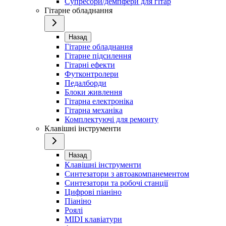
Супресори/демпфери для гітар
Гітарне обладнання
Назад
Гітарне обладнання
Гітарне підсилення
Гітарні ефекти
Футконтролери
Педалборди
Блоки живлення
Гітарна електроніка
Гітарна механіка
Комплектуючі для ремонту
Клавішні інструменти
Назад
Клавішні інструменти
Синтезатори з автоакомпанементом
Синтезатори та робочі станції
Цифрові піаніно
Піаніно
Роялі
MIDI клавіатури