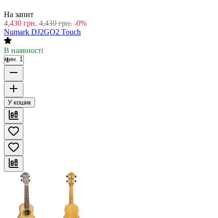
На запит
4,430
грн.
4,430
грн.
-0%
Numark DJ2GO2 Touch
В наявності
мин. 1
У кошик