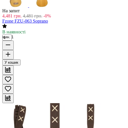
На запит
4,481
грн.
4,481
грн.
-0%
Fzone FZU-063 Soprano
В наявності
мин. 1
У кошик