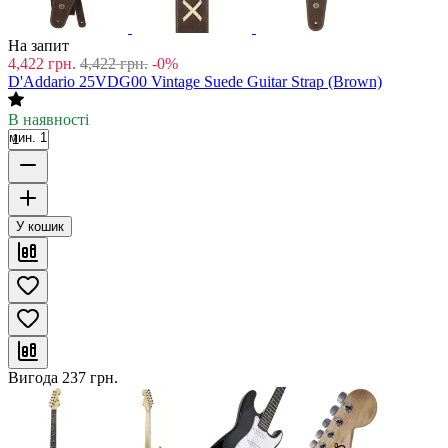
На запит
4,422
грн.
4,422
грн.
-0%
D'Addario 25VDG00 Vintage Suede Guitar Strap (Brown)
В наявності
мин. 1
У кошик
Вигода
237
грн.