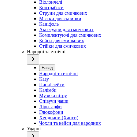
Віолончелі
Контрабаси
Струни для смичкових
Містки для скрипки
Каніфоль
Аксесуари для смичкових
Комплектуючі для смичкових
Кейси для смичкових
Стійки для смичкових
Народні та етнічні
Назад
Народні та етнічні
Казу
Пан-флейти
Калімби
Музика вітру
Співучи чаши
Ліри, арфи
Глюкофони
Хендпани (Ханги)
Чохли та кейси для народних
Ударні