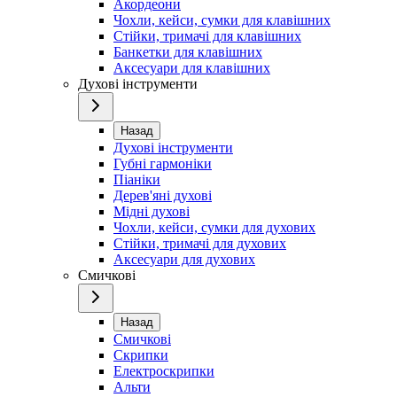
Акордеони
Чохли, кейси, сумки для клавішних
Стійки, тримачі для клавішних
Банкетки для клавішних
Аксесуари для клавішних
Духові інструменти
Назад
Духові інструменти
Губні гармоніки
Піаніки
Дерев'яні духові
Мідні духові
Чохли, кейси, сумки для духових
Стійки, тримачі для духових
Аксесуари для духових
Смичкові
Назад
Смичкові
Скрипки
Електроскрипки
Альти