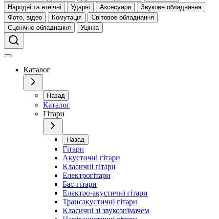
Народні та етнічні
Ударні
Аксесуари
Звукове обладнання
Фото, відео
Комутація
Світовое обладнання
Сценічне обладнання
Уцінка
Каталог
Назад
Каталог
Гітари
Назад
Гітари
Акустичні гітари
Класичні гітари
Електрогітари
Бас-гітари
Електро-акустичні гітари
Трансакустичні гітари
Класичні зі звукознімачем