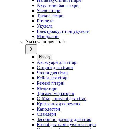
Напівакустичні гітари
Акустичні бас-гітари
Silent гітари
Тревел гітари
Гіталеле
Укулеле
Електроакустичні укулеле
Мандоліни
Аксесуари для гітар
Назад
Аксесуари для гітар
Струни для гітари
Чохли для гітар
Кейси для гітар
Ремені гітарні
Медіатори
Тримачі медіаторів
Стійки, тримачі для гітар
Кріплення для ременя
Каподастри
Слайдери
Засоби по догляду для гітар
Ключі для намотування струн