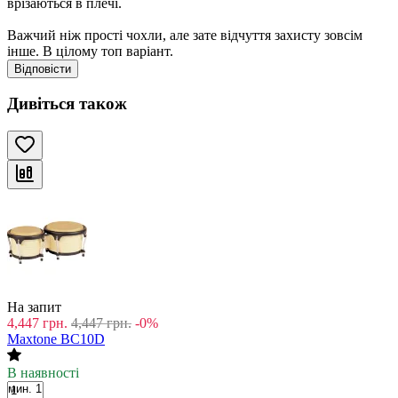
врізаються в плечі.
Важчий ніж прості чохли, але зате відчуття захисту зовсім
інше. В цілому топ варіант.
Відповісти
Дивіться також
На запит
4,447
грн.
4,447
грн.
-0%
Maxtone BC10D
В наявності
мин. 1