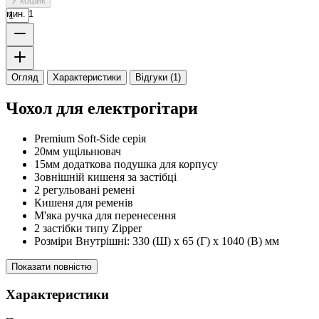
У кошик
мин. 1
Огляд
Характеристики
Відгуки (1)
Чохол для електрогітари
Premium Soft-Side серія
20мм ущільнювач
15мм додаткова подушка для корпусу
Зовнішній кишеня за застібці
2 регульовані ремені
Кишеня для ременів
М'яка ручка для перенесення
2 застібки типу Zipper
Розміри Внутрішні: 330 (Ш) х 65 (Г) х 1040 (В) мм
Показати повністю
Характеристики