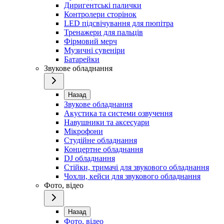
Диригентські палички
Контролери сторінок
LED підсвічування для пюпітра
Тренажери для пальців
Фірмовий мерч
Музичні сувеніри
Батарейки
Звукове обладнання
Назад
Звукове обладнання
Акустика та системи озвучення
Навушники та аксесуари
Мікрофони
Студійне обладнання
Концертне обладнання
DJ обладнання
Стійки, тримачі для звукового обладнання
Чохли, кейси для звукового обладнання
Фото, відео
Назад
Фото, відео