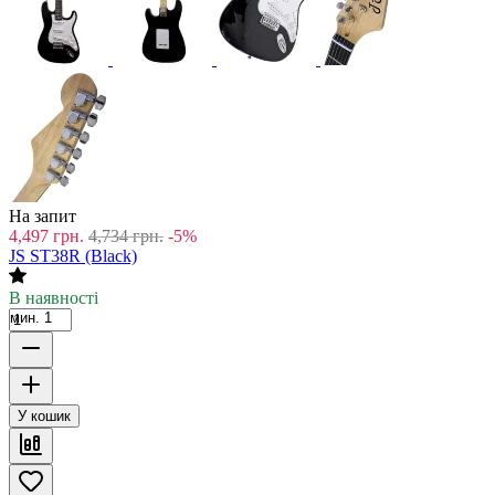
На запит
4,497
грн.
4,734
грн.
-5%
JS ST38R (Black)
В наявності
мин. 1
У кошик