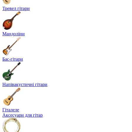
Тревел гітари
Мандоліни
Бас-гітари
Напівакустичні гітари
Гіталеле
Аксесуари для гітар