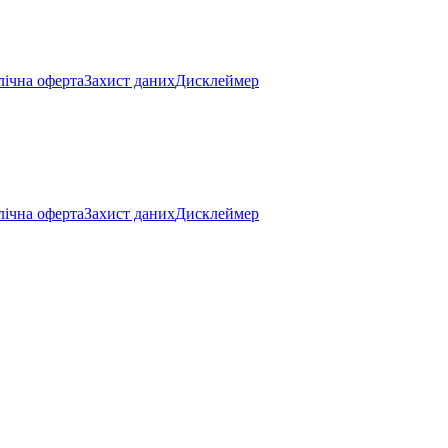
ічна оферта
Захист даних
Дисклеймер
ічна оферта
Захист даних
Дисклеймер