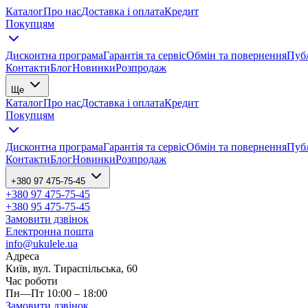
Каталог
Про нас
Доставка і оплата
Кредит
Покупцям
Дисконтна програма
Гарантія та сервіс
Обмін та повернення
Публ
Контакти
Блог
Новинки
Розпродаж
Ще
Каталог
Про нас
Доставка і оплата
Кредит
Покупцям
Дисконтна програма
Гарантія та сервіс
Обмін та повернення
Публ
Контакти
Блог
Новинки
Розпродаж
+380 97 475-75-45
+380 97 475-75-45
+380 95 475-75-45
Замовити дзвінок
Електронна пошта
info@ukulele.ua
Адреса
Київ, вул. Тираспільська, 60
Час роботи
Пн—Пт 10:00 – 18:00
Замовити дзвінок