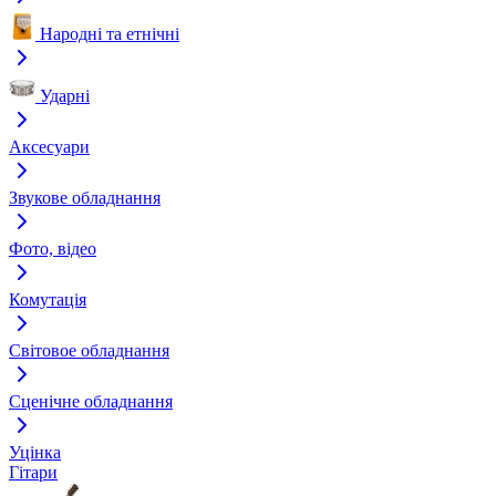
Народні та етнічні
Ударні
Аксесуари
Звукове обладнання
Фото, відео
Комутація
Світовое обладнання
Сценічне обладнання
Уцінка
Гітари