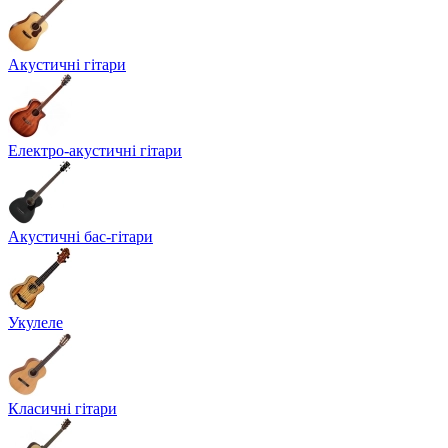
Акустичні гітари
Електро-акустичні гітари
Акустичні бас-гітари
Укулеле
Класичні гітари