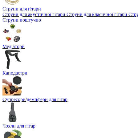
Струни для гітари
Струни для акустичної гітари
Струни для класичної гітари
Стру
Струни поштучно
Медіатори
Каподастри
Супресори/демпфери для гітар
Чохли для гітар