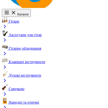
Каталог
Гітари
Аксесуари для гітар
Гітарне обладнання
Клавішні інструменти
Духові інструменти
Смичкові
Народні та етнічні