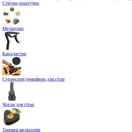
Струни поштучно
Медіатори
Каподастри
Супресори/демпфери для гітар
Чохли для гітар
Тримачі медіаторів