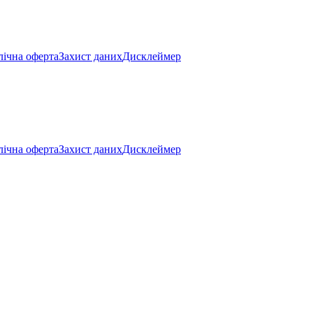
ічна оферта
Захист даних
Дисклеймер
ічна оферта
Захист даних
Дисклеймер