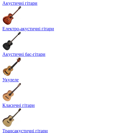
Акустичні гітари
Електро-акустичні гітари
Акустичні бас-гітари
Укулеле
Класичні гітари
Трансакустичні гітари