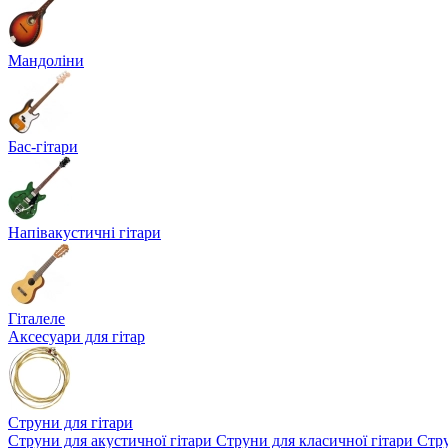
Мандоліни
Бас-гітари
Напівакустичні гітари
Гіталеле
Аксесуари для гітар
Струни для гітари
Струни для акустичної гітари
Струни для класичної гітари
Стру