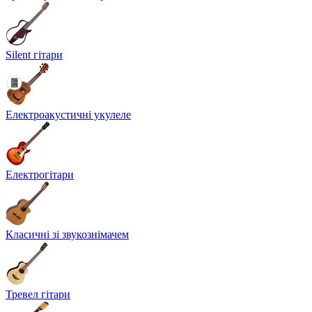
Silent гітари
Електроакустичні укулеле
Електрогітари
Класичні зі звукознімачем
Тревел гітари