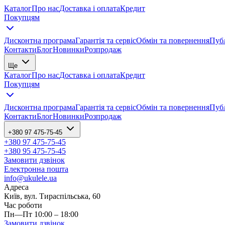
Каталог
Про нас
Доставка і оплата
Кредит
Покупцям
Дисконтна програма
Гарантія та сервіс
Обмін та повернення
Публ
Контакти
Блог
Новинки
Розпродаж
Ще
Каталог
Про нас
Доставка і оплата
Кредит
Покупцям
Дисконтна програма
Гарантія та сервіс
Обмін та повернення
Публ
Контакти
Блог
Новинки
Розпродаж
+380 97 475-75-45
+380 97 475-75-45
+380 95 475-75-45
Замовити дзвінок
Електронна пошта
info@ukulele.ua
Адреса
Київ, вул. Тираспільська, 60
Час роботи
Пн—Пт 10:00 – 18:00
Замовити дзвінок