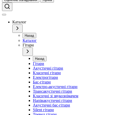
Каталог
Назад
Каталог
Гітари
Назад
Гітари
Акустичні гітари
Класичні гітари
Електрогітари
Бас-гітари
Електро-акустичні гітари
Трансакустичні гітари
Класичні зі звукознімачем
Напівакустичні гітари
Акустичні бас-гітари
Silent гітари
Тревел гітари