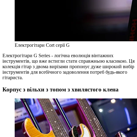
Електрогітари Cort серії G
Електрогітари G Series - логічна еволюція вінтажних
інструментів, що вже встигли стати справжньою класикою. Ця
колекція гітар з двома вирізами пропонує дуже широкий вибір
інструментів для всебічного задоволення потреб будь-якого
гітариста.
Корпус з вільхи з топом з хвилястого клена