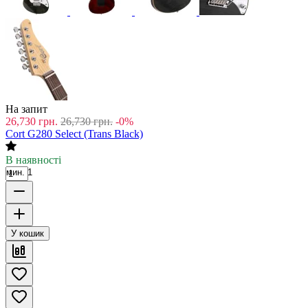
На запит
26,730
грн.
26,730
грн.
-0%
Cort G280 Select (Trans Black)
В наявності
мин. 1
У кошик