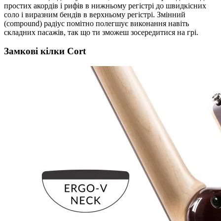
простих акордів і рифів в нижньому регістрі до швидкісних
соло і виразним бендів в верхньому регістрі. Змінний
(compound) радіус помітно полегшує виконання навіть
складних пасажів, так що ти зможеш зосередитися на грі.
Замкові кілки Cort