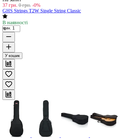
37
грн.
0
грн.
-0%
GHS Strings T2W Single String Classic
В наявності
мин. 1
У кошик