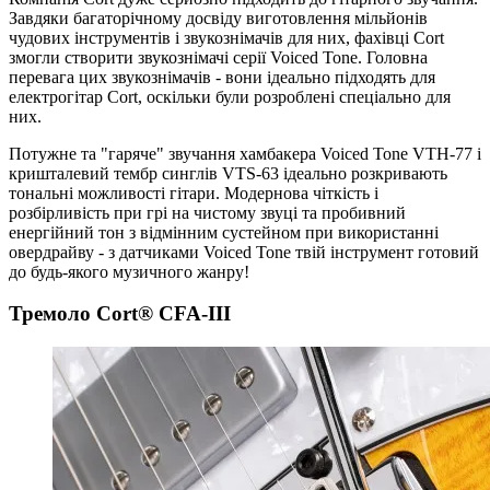
Завдяки багаторічному досвіду виготовлення мільйонів
чудових інструментів і звукознімачів для них, фахівці Cort
змогли створити звукознімачі серії Voiced Tone. Головна
перевага цих звукознімачів - вони ідеально підходять для
електрогітар Cort, оскільки були розроблені спеціально для
них.
Потужне та "гаряче" звучання хамбакера Voiced Tone VTH-77 і
кришталевий тембр синглів VTS-63 ідеально розкривають
тональні можливості гітари. Модернова чіткість і
розбірливість при грі на чистому звуці та пробивний
енергійний тон з відмінним сустейном при використанні
овердрайву - з датчиками Voiced Tone твій інструмент готовий
до будь-якого музичного жанру!
Тремоло Cort® CFA-III