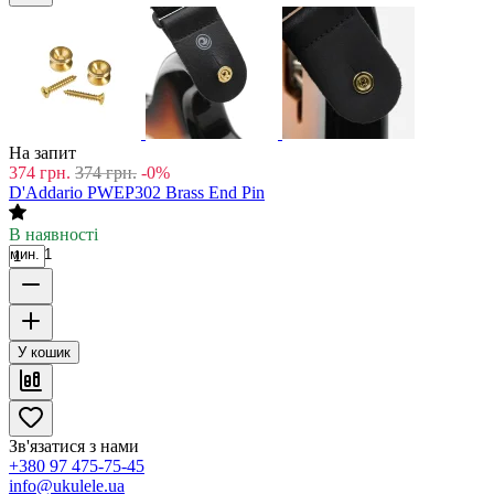
На запит
374
грн.
374
грн.
-0%
D'Addario PWEP302 Brass End Pin
В наявності
мин. 1
У кошик
Зв'язатися з нами
+380 97 475-75-45
info@ukulele.ua