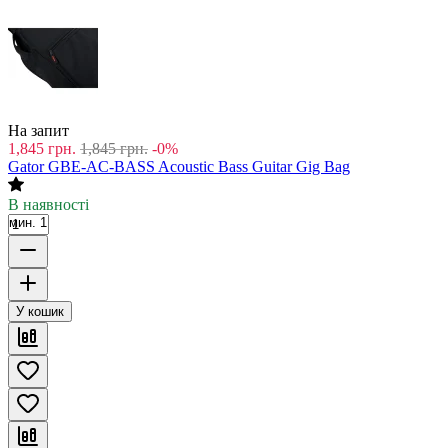
На запит
1,845
грн.
1,845
грн.
-0%
Gator GBE-AC-BASS Acoustic Bass Guitar Gig Bag
В наявності
мин. 1
У кошик