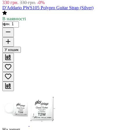
330
грн.
330
грн.
-0%
D'Addario PWS105 Polypro Guitar Strap (Silver)
В наявності
мин. 1
У кошик
На запит