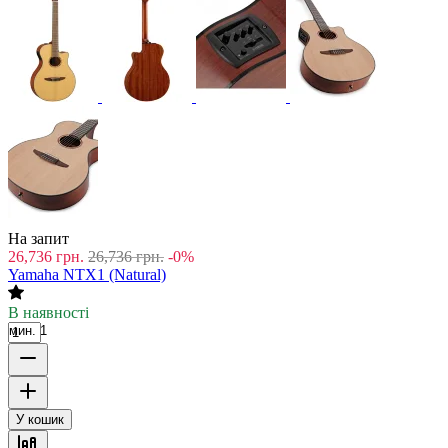
На запит
26,736
грн.
26,736
грн.
-0%
Yamaha NTX1 (Natural)
В наявності
мин. 1
У кошик