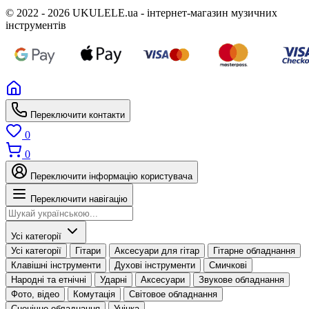
© 2022 - 2026 UKULELE.ua - інтернет-магазин музичних
інструментів
Переключити контакти
0
0
Переключити інформацію користувача
Переключити навігацію
Усі категорії
Усі категорії
Гітари
Аксесуари для гітар
Гітарне обладнання
Клавішні інструменти
Духові інструменти
Смичкові
Народні та етнічні
Ударні
Аксесуари
Звукове обладнання
Фото, відео
Комутація
Світовое обладнання
Сценічне обладнання
Уцінка