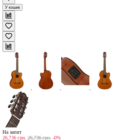
У кошик
На запит
26,736
грн.
26,736
грн.
-0%