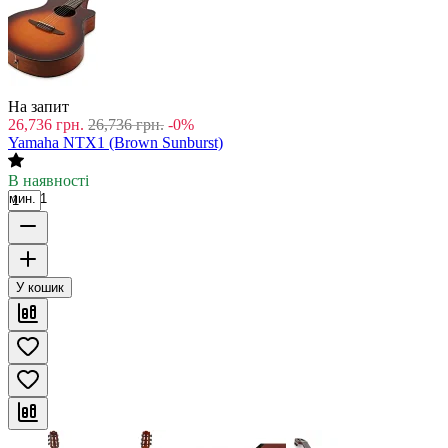
На запит
26,736
грн.
26,736
грн.
-0%
Yamaha NTX1 (Brown Sunburst)
В наявності
мин. 1
У кошик