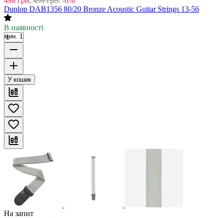
498
грн.
498
грн.
-0%
Dunlop DAB1356 80/20 Bronze Acoustic Guitar Strings 13-56
В наявності
мин. 1
У кошик
На запит