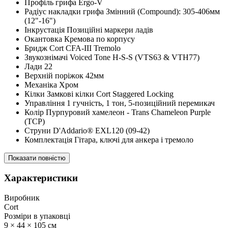
Профіль грифа Ergo-V
Радіус накладки грифа Змінний (Compound): 305-406мм
(12"-16")
Інкрустація Позиційні маркери ладів
Окантовка Кремова по корпусу
Бридж Cort CFA-III Tremolo
Звукознімачі Voiced Tone H-S-S (VTS63 & VTH77)
Лади 22
Верхній поріжок 42мм
Механіка Хром
Кілки Замкові кілки Cort Staggered Locking
Управління 1 гучність, 1 тон, 5-позиційний перемикач
Колір Пурпуровий хамелеон - Trans Chameleon Purple
(TCP)
Струни D'Addario® EXL120 (09-42)
Комплектація Гітара, ключі для анкера і тремоло
Показати повністю
Характеристики
Виробник
Cort
Розміри в упаковці
9 × 44 × 105 см