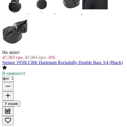
На запит
47,383
грн.
47,383
грн.
-0%
Stentor 1950LCBK Harlequin Rockabilly Double Bass 3/4 (Black)
В наявності
мин. 1
У кошик