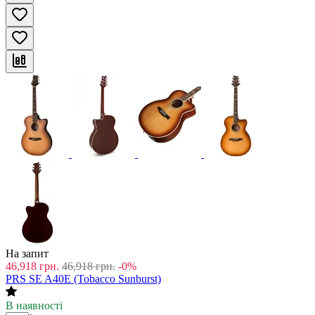
На запит
46,918
грн.
46,918
грн.
-0%
PRS SE A40E (Tobacco Sunburst)
В наявності