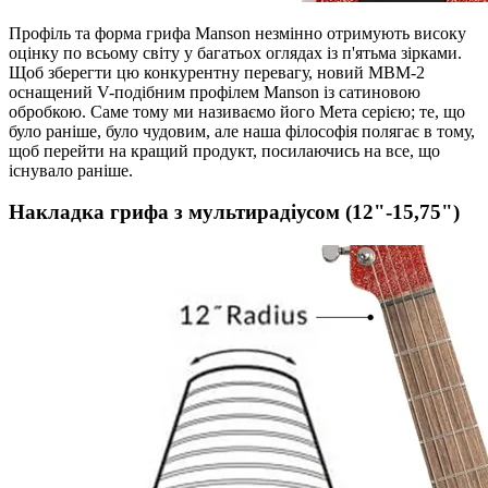
Профіль та форма грифа Manson незмінно отримують високу
оцінку по всьому світу у багатьох оглядах із п'ятьма зірками.
Щоб зберегти цю конкурентну перевагу, новий MBM-2
оснащений V-подібним профілем Manson із сатиновою
обробкою. Саме тому ми називаємо його Мета серією; те, що
було раніше, було чудовим, але наша філософія полягає в тому,
щоб перейти на кращий продукт, посилаючись на все, що
існувало раніше.
Накладка грифа з мультирадіусом (12"-15,75")