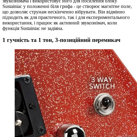
звукознімача і використовує його для посилення блоку
Sustainiac у положенні біля грифа - це створює магнітне поле,
що дозволяє струнам нескінченно вібрувати. Він відмінно
підходить як для практичного, так і для експериментального
використання, і працює як активний звукознімач, коли
функція Sustainiac не задіяна.
1 гучність та 1 тон, 3-позиційний перемикач