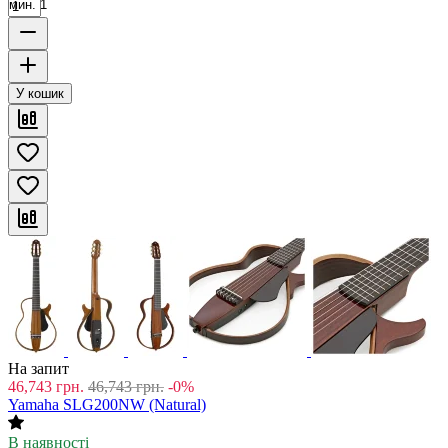
мин. 1
У кошик
На запит
46,743
грн.
46,743
грн.
-0%
Yamaha SLG200NW (Natural)
В наявності