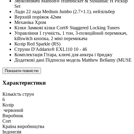
Звукознімачі Manson® Humbucker & Sustainiac H Pickup
Set
Лади 22 лада Medium Jumbo (2.7×1.1), нейзільбер
Верхній поріжок 42мм
Механіка Хром
Кілки Замкові кілки Cort® Staggered Locking Tuners
Управління 1 гучність, 1 тон, 3-позиційний перемикач,
killswitch кнопка, 2 міні перемикача
Колір Red Sparkle (RS)
Струни D'Addario® EXL110 10 - 46
Комплектація Гітара, ключі для анкера і бриджу
Додаткові дані Підписна модель Matthew Bellamy (MUSE
Показати повністю
Характеристики
Кількість струн
6
Колір
червоний
Виробник
Cort
Країна виробництва
Індонезія