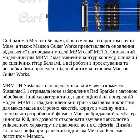
Cort разом з Меттью Белламі, фронтменом і гітаристом групи
Muse, а також Manson Guitar Works представляють оновлення
відзначеної нагородами моделі MBM серії META. Оновлений
модельний ряд MBM-2 має змінений контур корпусу, ближчий
до сценічних гітар Белламі, а всі роботи з проектування та
розробки були проведені під особистим контролем Manson
Guitar Works.
MBM-2H Sustainiac оснащена унікальним звукознімачем
Sustainiac® і отримала нове забарвлення Red Sparkle з матовою
обробкою. Інші характеристики, гідно оцінені на попередній
моделі MBM-1: гладкий кленовий гриф з матовим покриттям
для максимальних ігрових якостей, корпус з масиву липи,
спеціально розроблений фірмою Manson бриджевий хамбакер
і кнопка Kill, що дозволяє створювати звучання абсолютно
унікального характеру, не вдаючись до них. ефектів. Дизайн
головки грифа прикрашений підписом Меттью Белламі і
логотипом Manson.