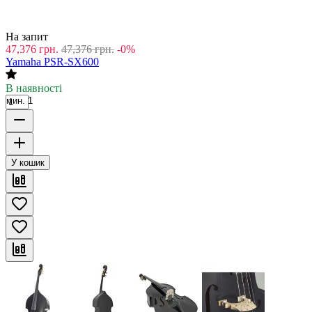
На запит
47,376
грн.
47,376
грн.
-0%
Yamaha PSR-SX600
В наявності
мин. 1
У кошик