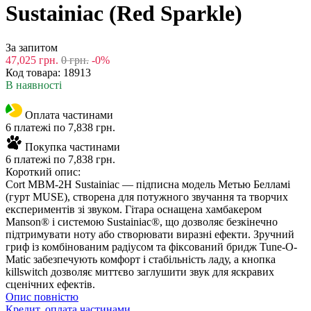
Sustainiac (Red Sparkle)
За запитом
47,025
грн.
0
грн.
-0%
Код товара:
18913
В наявності
Оплата частинами
6 платежі по 7,838 грн.
Покупка частинами
6 платежі по 7,838 грн.
Короткий опис:
Cort MBM-2H Sustainiac — підписна модель Метью Белламі
(гурт MUSE), створена для потужного звучання та творчих
експериментів зі звуком. Гітара оснащена хамбакером
Manson® і системою Sustainiac®, що дозволяє безкінечно
підтримувати ноту або створювати виразні ефекти. Зручний
гриф із комбінованим радіусом та фіксований бридж Tune-O-
Matic забезпечують комфорт і стабільність ладу, а кнопка
killswitch дозволяє миттєво заглушити звук для яскравих
сценічних ефектів.
Опис повністю
Кредит, оплата частинами