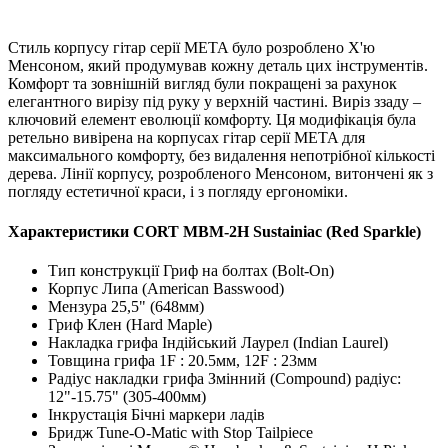
Стиль корпусу гітар серії META було розроблено Х'ю
Менсоном, який продумував кожну деталь цих інструментів.
Комфорт та зовнішній вигляд були покращені за рахунок
елегантного вирізу під руку у верхній частині. Виріз ззаду –
ключовий елемент еволюції комфорту. Ця модифікація була
ретельно вивірена на корпусах гітар серії META для
максимального комфорту, без видалення непотрібної кількості
дерева. Лінії корпусу, розробленого Менсоном, витончені як з
погляду естетичної краси, і з погляду ергономіки.
Характеристики CORT MBM-2H Sustainiac (Red Sparkle)
Тип конструкції Гриф на болтах (Bolt-On)
Корпус Липа (American Basswood)
Мензура 25,5" (648мм)
Гриф Клен (Hard Maple)
Накладка грифа Індійський Лаурел (Indian Laurel)
Товщина грифа 1F : 20.5мм, 12F : 23мм
Радіус накладки грифа Змінний (Compound) радіус:
12"-15.75" (305-400мм)
Інкрустація Бічні маркери ладів
Бридж Tune-O-Matic with Stop Tailpiece