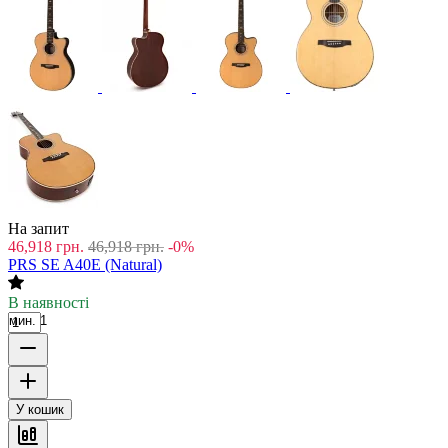
На запит
46,918
грн.
46,918
грн.
-0%
PRS SE A40E (Natural)
В наявності
мин. 1
У кошик