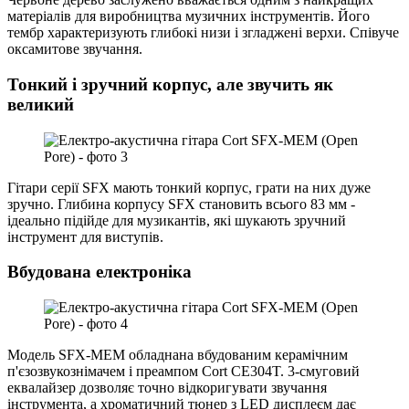
матеріалів для виробництва музичних інструментів. Його
тембр характеризують глибокі низи і згладжені верхи. Співуче
оксамитове звучання.
Тонкий і зручний корпус, але звучить як
великий
Гітари серії SFX мають тонкий корпус, грати на них дуже
зручно. Глибина корпусу SFX становить всього 83 мм -
ідеально підійде для музикантів, які шукають зручний
інструмент для виступів.
Вбудована електроніка
Модель SFX-MEM обладнана вбудованим керамічним
п'єзозвукознімачем і преампом Cort CE304T. 3-смуговий
еквалайзер дозволяє точно відкоригувати звучання
інструмента, а хроматичний тюнер з LED дисплеєм дає