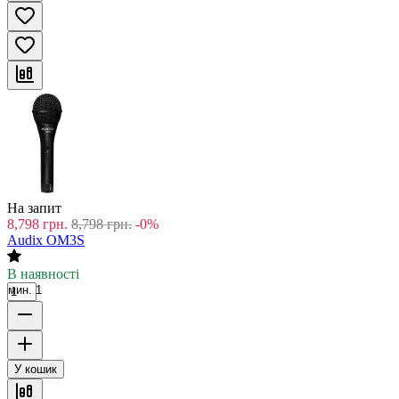
На запит
8,798
грн.
8,798
грн.
-0%
Audix OM3S
В наявності
мин. 1
У кошик