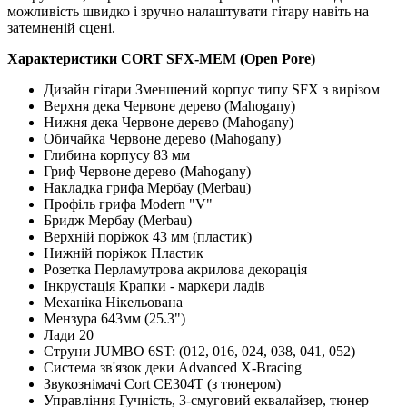
можливість швидко і зручно налаштувати гітару навіть на
затемненій сцені.
Характеристики CORT SFX-MEM (Open Pore)
Дизайн гітари Зменшений корпус типу SFX з вирізом
Верхня дека Червоне дерево (Mahogany)
Нижня дека Червоне дерево (Mahogany)
Обичайка Червоне дерево (Mahogany)
Глибина корпусу 83 мм
Гриф Червоне дерево (Mahogany)
Накладка грифа Мербау (Merbau)
Профіль грифа Modern "V"
Бридж Мербау (Merbau)
Верхній поріжок 43 мм (пластик)
Нижній поріжок Пластик
Розетка Перламутрова акрилова декорація
Інкрустація Крапки - маркери ладів
Механіка Нікельована
Мензура 643мм (25.3")
Лади 20
Струни JUMBO 6ST: (012, 016, 024, 038, 041, 052)
Система зв'язок деки Advanced X-Bracing
Звукознімачі Cort CE304T (з тюнером)
Управління Гучність, 3-смуговий еквалайзер, тюнер