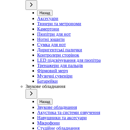
Назад
Аксесуари
Тюнери та метрономи
Камертони
Пюпітри для нот
Нотні зошити
Сумка для нот
Диригентські палички
Контролери сторінок
LED підсвічування для пюпітра
Тренажери для пальців
Фірмовий мерч
Музичні сувеніри
Батарейки
Звукове обладнання
Назад
Звукове обладнання
Акустика та системи озвучення
Навушники та аксесуари
Мікрофони
Студійне обладнання