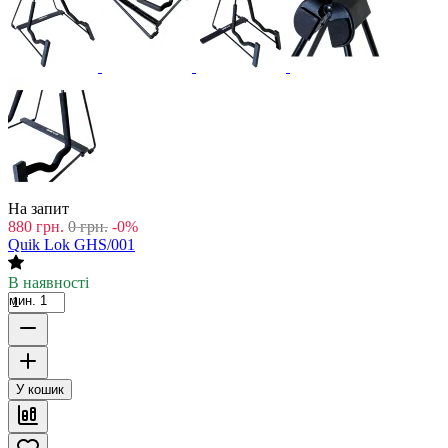
На запит
880
грн.
0
грн.
-0%
Quik Lok GHS/001
В наявності
мин. 1
У кошик