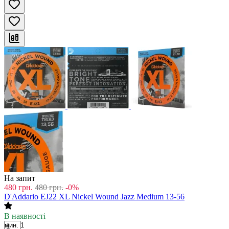
На запит
480
грн.
480
грн.
-0%
D'Addario EJ22 XL Nickel Wound Jazz Medium 13-56
В наявності
мин. 1