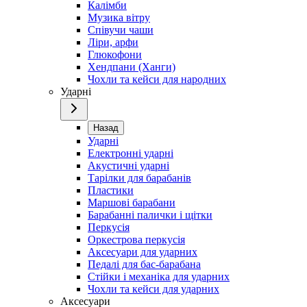
Калімби
Музика вітру
Співучи чаши
Ліри, арфи
Глюкофони
Хендпани (Ханги)
Чохли та кейси для народних
Ударні
Назад
Ударні
Електронні ударні
Акустичні ударні
Тарілки для барабанів
Пластики
Маршові барабани
Барабанні палички і щітки
Перкусія
Оркестрова перкусія
Аксесуари для ударних
Педалі для бас-барабана
Стійки і механіка для ударних
Чохли та кейси для ударних
Аксесуари