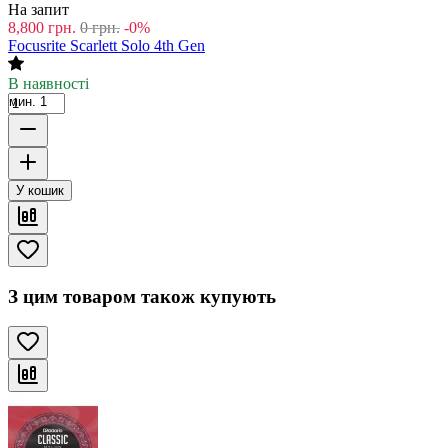
На запит
8,800
грн.
0
грн.
-0%
Focusrite Scarlett Solo 4th Gen
В наявності
мин. 1
У кошик
З цим товаром також купують