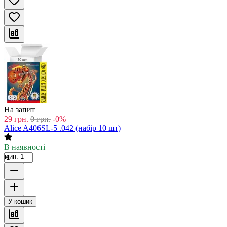
На запит
29
грн.
0
грн.
-0%
Alice A406SL-5 .042 (набір 10 шт)
В наявності
мин. 1
У кошик