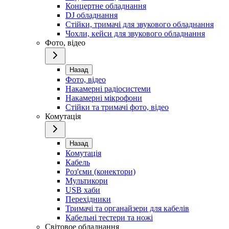
Концертне обладнання
DJ обладнання
Стійки, тримачі для звукового обладнання
Чохли, кейси для звукового обладнання
Фото, відео
Назад
Фото, відео
Накамерні радіосистеми
Накамерні мікрофони
Стійки та тримачі фото, відео
Комутація
Назад
Комутація
Кабель
Роз'єми (конектори)
Мультикори
USB хаби
Перехідники
Тримачі та органайзери для кабелів
Кабельні тестери та ножі
Світовое обладнання