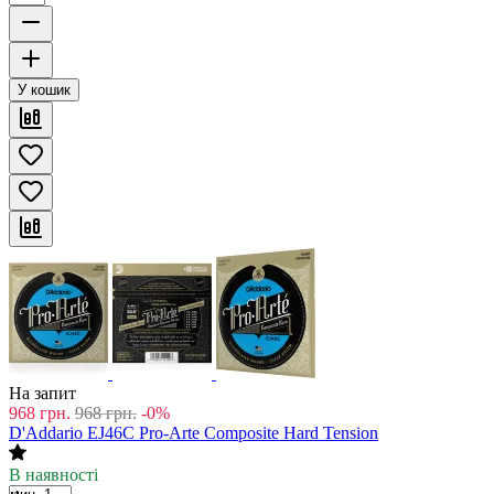
У кошик
На запит
968
грн.
968
грн.
-0%
D'Addario EJ46C Pro-Arte Composite Hard Tension
В наявності