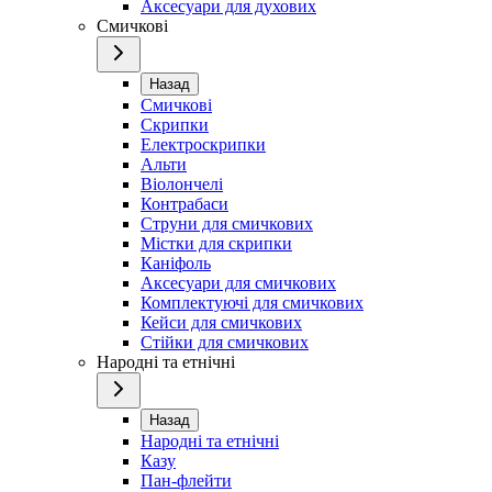
Аксесуари для духових
Смичкові
Назад
Смичкові
Скрипки
Електроскрипки
Альти
Віолончелі
Контрабаси
Струни для смичкових
Містки для скрипки
Каніфоль
Аксесуари для смичкових
Комплектуючі для смичкових
Кейси для смичкових
Стійки для смичкових
Народні та етнічні
Назад
Народні та етнічні
Казу
Пан-флейти