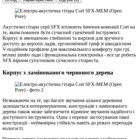
Акустичні гітари серії SFX втілюють бачення компанії Cort на
те, яким повинен бути сучасний сценічний інструмент.
Корпус зі зменшеною глибиною та вирізом для зручного
доступу до верхніх ладів, ергономічний гриф зі швидкісним
V-подібним профілем для максимального комфорту при грі,
великі jumbo лади і функціональна електроніка - все це робить
SFX вірним супутником сучасного гітариста.
Корпус з ламінованого червоного дерева
Незважаючи на те, що багате звучання цільної деревини
залишається неперевершеним, конструкція з ламінованого
дерева також може забезпечити відмінне звучання надійного і
доступного інструмента. Одна з переваг застосування такої
конструкції - неймовірна стійкість навіть до різких перепадів
вологості.
Червоне дерево заслужено вважається одним з найкращих