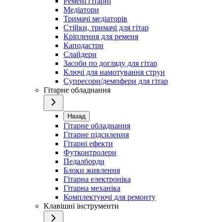
Ремені гітарні
Медіатори
Тримачі медіаторів
Стійки, тримачі для гітар
Кріплення для ременя
Каподастри
Слайдери
Засоби по догляду для гітар
Ключі для намотування струн
Супресори/демпфери для гітар
Гітарне обладнання
Назад
Гітарне обладнання
Гітарне підсилення
Гітарні ефекти
Футконтролери
Педалборди
Блоки живлення
Гітарна електроніка
Гітарна механіка
Комплектуючі для ремонту
Клавішні інструменти