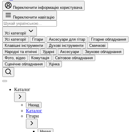
Переключити інформацію користувача
Переключити навігацію
Усі категорії
Усі категорії
Гітари
Аксесуари для гітар
Гітарне обладнання
Клавішні інструменти
Духові інструменти
Смичкові
Народні та етнічні
Ударні
Аксесуари
Звукове обладнання
Фото, відео
Комутація
Світовое обладнання
Сценічне обладнання
Уцінка
Каталог
Назад
Каталог
Гітари
Назад