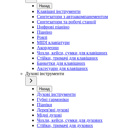
Назад
Клавішні інструменти
Синтезатори з автоакомпанементом
Синтезатори та робочі станції
Цифрові піаніно
Піаніно
Роялі
MIDI клавіатури
Акордеони
Чохли, кейси, сумки для клавішних
Стійки, тримачі для клавішних
Банкетки для клавішних
Аксесуари для клавішних
Духові інструменти
Назад
Духові інструменти
Губні гармоніки
Піаніки
Дерев'яні духові
Мідні духові
Чохли, кейси, сумки для духових
Стійки, тримачі для духових