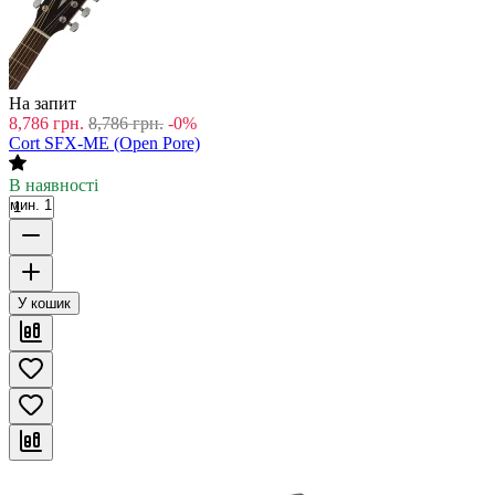
На запит
8,786
грн.
8,786
грн.
-0%
Cort SFX-ME (Open Pore)
В наявності
мин. 1
У кошик