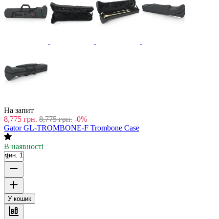
На запит
8,775
грн.
8,775
грн.
-0%
Gator GL-TROMBONE-F Trombone Case
В наявності
мин. 1
У кошик