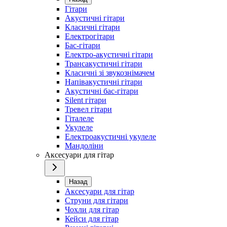
Гітари
Акустичні гітари
Класичні гітари
Електрогітари
Бас-гітари
Електро-акустичні гітари
Трансакустичні гітари
Класичні зі звукознімачем
Напівакустичні гітари
Акустичні бас-гітари
Silent гітари
Тревел гітари
Гіталеле
Укулеле
Електроакустичні укулеле
Мандоліни
Аксесуари для гітар
Назад
Аксесуари для гітар
Струни для гітари
Чохли для гітар
Кейси для гітар