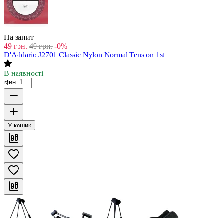
На запит
49
грн.
49
грн.
-0%
D'Addario J2701 Classic Nylon Normal Tension 1st
В наявності
мин. 1
У кошик