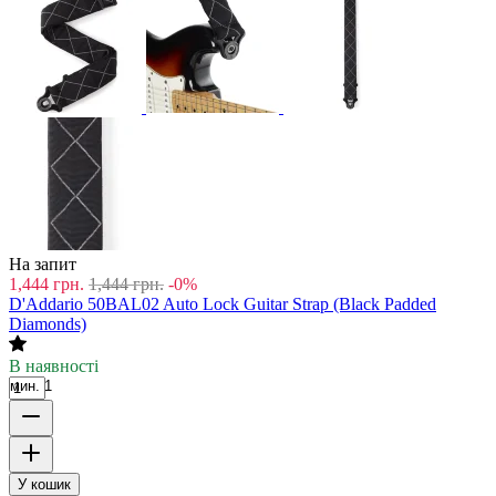
На запит
1,444
грн.
1,444
грн.
-0%
D'Addario 50BAL02 Auto Lock Guitar Strap (Black Padded
Diamonds)
В наявності
мин. 1
У кошик