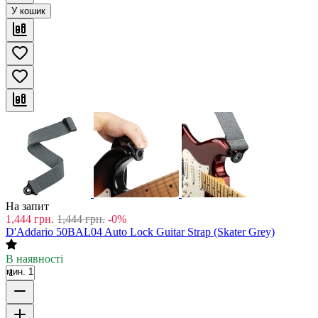
У кошик
На запит
1,444
грн.
1,444
грн.
-0%
D'Addario 50BAL04 Auto Lock Guitar Strap (Skater Grey)
В наявності
мин. 1