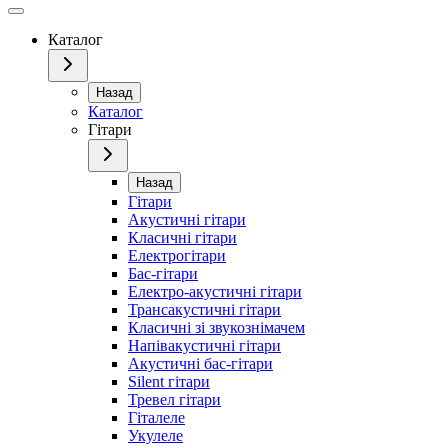
Каталог
Назад
Каталог
Гітари
Назад
Гітари
Акустичні гітари
Класичні гітари
Електрогітари
Бас-гітари
Електро-акустичні гітари
Трансакустичні гітари
Класичні зі звукознімачем
Напівакустичні гітари
Акустичні бас-гітари
Silent гітари
Тревел гітари
Гіталеле
Укулеле