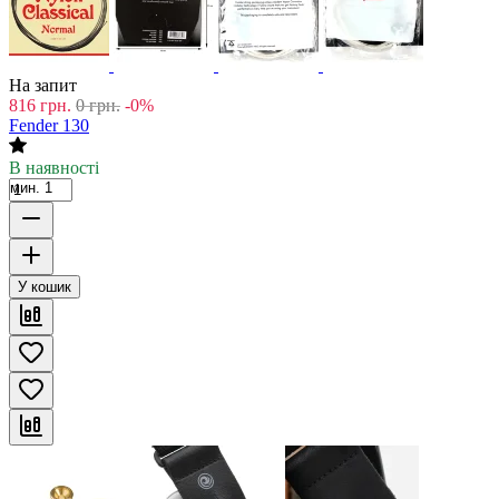
На запит
816
грн.
0
грн.
-0%
Fender 130
В наявності
мин. 1
У кошик