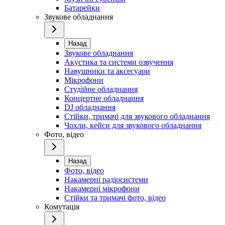
Батарейки
Звукове обладнання
Назад
Звукове обладнання
Акустика та системи озвучення
Навушники та аксесуари
Мікрофони
Студійне обладнання
Концертне обладнання
DJ обладнання
Стійки, тримачі для звукового обладнання
Чохли, кейси для звукового обладнання
Фото, відео
Назад
Фото, відео
Накамерні радіосистеми
Накамерні мікрофони
Стійки та тримачі фото, відео
Комутація