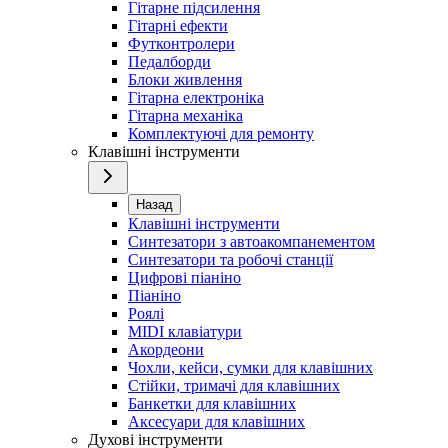
Гітарне підсилення
Гітарні ефекти
Футконтролери
Педалборди
Блоки живлення
Гітарна електроніка
Гітарна механіка
Комплектуючі для ремонту
Клавішні інструменти
Назад
Клавішні інструменти
Синтезатори з автоакомпанементом
Синтезатори та робочі станції
Цифрові піаніно
Піаніно
Роялі
MIDI клавіатури
Акордеони
Чохли, кейси, сумки для клавішних
Стійки, тримачі для клавішних
Банкетки для клавішних
Аксесуари для клавішних
Духові інструменти