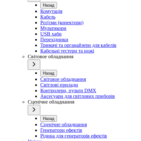
Назад
Комутація
Кабель
Роз'єми (конектори)
Мультикори
USB хаби
Перехідники
Тримачі та органайзери для кабелів
Кабельні тестери та ножі
Світовое обладнання
Назад
Світовое обладнання
Світлові прилади
Контролери, пульти DMX
Аксесуари для світлових приборів
Сценічне обладнання
Назад
Сценічне обладнання
Генератори ефектів
Рідина для генераторів ефектів