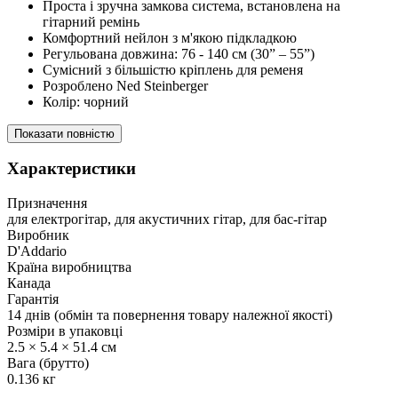
Проста і зручна замкова система, встановлена на
гітарний ремінь
Комфортний нейлон з м'якою підкладкою
Регульована довжина: 76 - 140 см (30” – 55”)
Сумісний з більшістю кріплень для ременя
Розроблено Ned Steinberger
Колір: чорний
Показати повністю
Характеристики
Призначення
для електрогітар, для акустичних гітар, для бас-гітар
Виробник
D'Addario
Країна виробництва
Канада
Гарантія
14 днів (обмін та повернення товару належної якості)
Розміри в упаковці
2.5 × 5.4 × 51.4 см
Вага (брутто)
0.136 кг