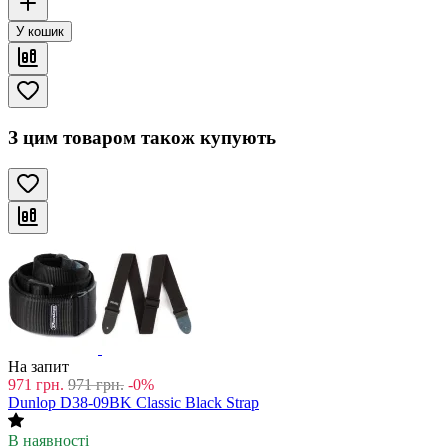
У кошик
З цим товаром також купують
На запит
971
грн.
971
грн.
-0%
Dunlop D38-09BK Classic Black Strap
В наявності