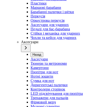
Пластики
Маршові барабани
Барабанні палички і щітки
Перкусія
Оркестрова перкусія
Аксесуари для ударних
Педалі для бас-барабана
Стійки і механіка для ударних
Чохли та кейси для ударних
Аксесуари
Назад
Аксесуари
Тюнери та метрономи
Камертони
Пюпітри для нот
Нотні зошити
Сумка для нот
Диригентські палички
Контролери сторінок
LED підсвічування для пюпітра
Тренажери для пальців
Фірмовий мерч
Музичні сувеніри