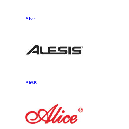
AKG
Alesis