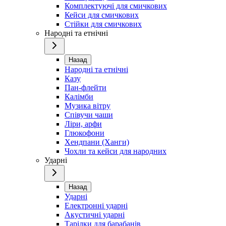
Комплектуючі для смичкових
Кейси для смичкових
Стійки для смичкових
Народні та етнічні
Назад
Народні та етнічні
Казу
Пан-флейти
Калімби
Музика вітру
Співучи чаши
Ліри, арфи
Глюкофони
Хендпани (Ханги)
Чохли та кейси для народних
Ударні
Назад
Ударні
Електронні ударні
Акустичні ударні
Тарілки для барабанів