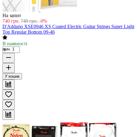
На запит
740
грн.
740
грн.
-0%
D'Addario XSE0946 XS Coated Electric Guitar Strings Super Light
Top Regular Bottom 09-46
В наявності
мин. 1
У кошик