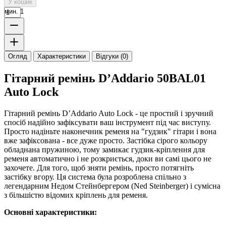
У кошик
мин. 1
Огляд
Характеристики
Відгуки (0)
Гітарний ремінь D’Addario 50BAL01
Auto Lock
Гітарний ремінь D’Addario Auto Lock - це простий і зручний
спосіб надійно зафіксувати ваш інструмент під час виступу.
Просто надіньте наконечник ременя на "гудзик" гітари і вона
вже зафіксована - все дуже просто. Застібка сірого кольору
обладнана пружиною, тому замикає гудзик-кріплення для
ременя автоматично і не розкриється, доки ви самі цього не
захочете. Для того, щоб зняти ремінь, просто потягніть
застібку вгору. Ця система була розроблена спільно з
легендарним Недом Стейнбергером (Ned Steinberger) і сумісна
з більшістю відомих кріплень для ременя.
Основні характеристики: