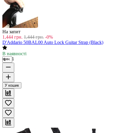
На запит
1,444
грн.
1,444
грн.
-0%
D'Addario 50BAL00 Auto Lock Guitar Strap (Black)
В наявності
мин. 1
У кошик