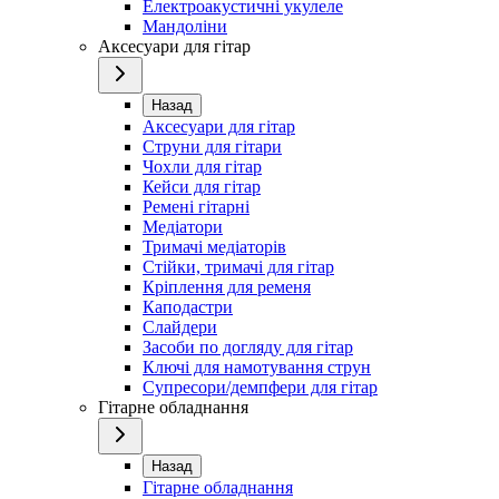
Електроакустичні укулеле
Мандоліни
Аксесуари для гітар
Назад
Аксесуари для гітар
Струни для гітари
Чохли для гітар
Кейси для гітар
Ремені гітарні
Медіатори
Тримачі медіаторів
Стійки, тримачі для гітар
Кріплення для ременя
Каподастри
Слайдери
Засоби по догляду для гітар
Ключі для намотування струн
Супресори/демпфери для гітар
Гітарне обладнання
Назад
Гітарне обладнання