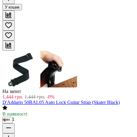
У кошик
На запит
1,444
грн.
1,444
грн.
-0%
D'Addario 50BAL05 Auto Lock Guitar Strap (Skater Black)
В наявності
мин. 1