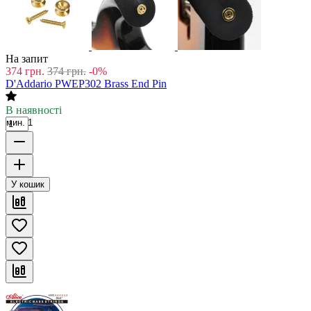
На запит
374
грн.
374
грн.
-0%
D'Addario PWEP302 Brass End Pin
В наявності
мин. 1
У кошик