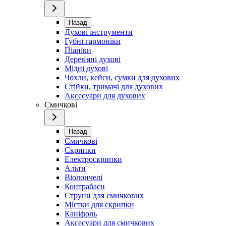
Назад
Духові інструменти
Губні гармоніки
Піаніки
Дерев'яні духові
Мідні духові
Чохли, кейси, сумки для духових
Стійки, тримачі для духових
Аксесуари для духових
Смичкові
Назад
Смичкові
Скрипки
Електроскрипки
Альти
Віолончелі
Контрабаси
Струни для смичкових
Містки для скрипки
Каніфоль
Аксесуари для смичкових